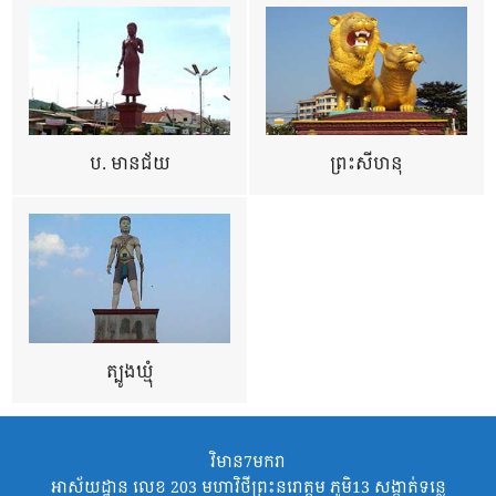
ប. មានជ័យ
ព្រះសីហនុ
ត្បូងឃ្មុំ
វិមាន7មករា
អាស័យដ្ឋាន លេខ 203 មហាវិថីព្រះនរោត្តម ភូមិ13 សង្កាត់ទន្លេ