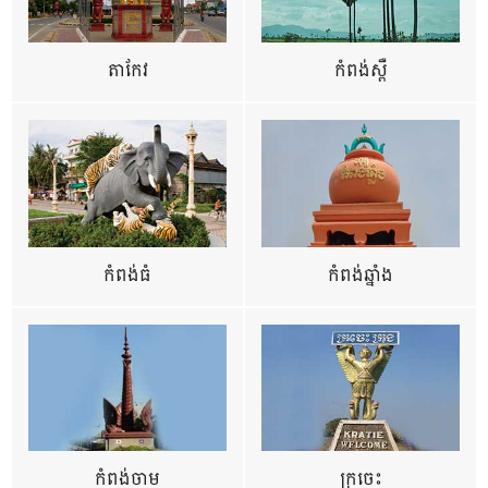
តាកែវ
កំពង់ស្ពឺ
កំពង់ធំ
កំពង់ឆ្នាំង
កំពង់ចាម
ក្រចេះ