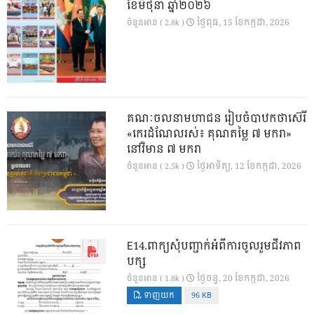
ខែមិថុនា ឆ្នាំ២០២៦
ថ្ងៃ​ពុធ, 15 ខែ​កក្កដា, 2026
ចំនួនអាន ( 2.8k )
គណៈចលនាមហាជន រៀបចំបាឋកថាស៊េរី
«កេរដំណែលរស់៖ គុណតម្លៃ ៧ មករា»
នៅវិមាន ៧ មករា
ថ្ងៃ​អាទិត្យ, 12 ខែ​កក្កដា, 2026
ចំនួនអាន ( 2.5k )
E14.ពាក្យសុំបញ្ជាក់អំពីការចូលរួមជីវភាព
បក្ស
ថ្ងៃ​ចន្ទ, 20 ខែ​កក្កដា, 2026
ចំនួនអាន ( 1.8k )
ទាញយក
96 KB