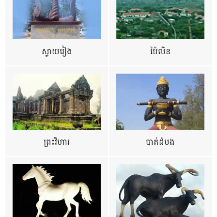
ស្វាយរៀង
ប៉ៃលិន
ព្រះវិហារ
បាត់ដំបង