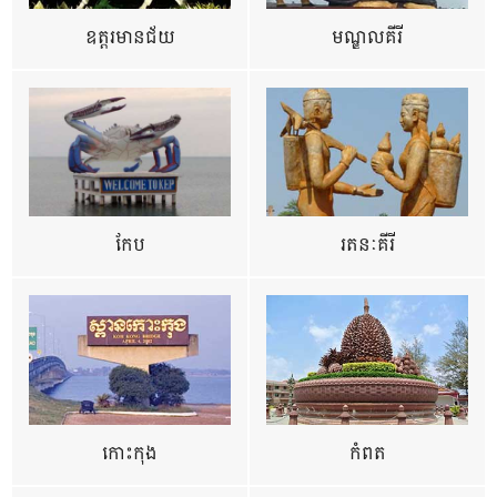
ឧត្ដរមានជ័យ
មណ្ឌលគីរី
កែប
រតនៈគីរី
កោះកុង
កំពត