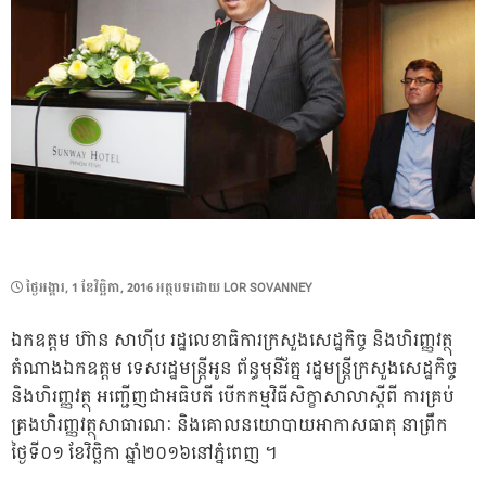
POSTED
ថ្ងៃ​អង្គារ, 1 ខែ​វិច្ឆិកា, 2016
អត្ថបទដោយ
LOR SOVANNEY
ON
ឯកឧត្តម ហ៊ាន សាហ៊ីប រដ្ឋលេខាធិការក្រសួងសេដ្ឋកិច្ច និងហិរញ្ញវត្ថុ
តំណាងឯកឧត្តម ទេសរដ្ឋមន្រ្តីអូន ព័ន្ធមុនីរ័ត្ន រដ្ឋមន្រ្តីក្រសួងសេដ្ឋកិច្ច
និងហិរញ្ញវត្ថុ អញ្ជើញជាអធិបតី បើកកម្មវិធីសិក្ខាសាលាស្តីពី ការគ្រប់
គ្រងហិរញ្ញវត្ថុសាធារណៈ និងគោលនយោបាយអាកាសធាតុ នាព្រឹក
ថ្ងៃទី០១ ខែវិច្ឆិកា ឆ្នាំ២០១៦នៅភ្នំពេញ ។