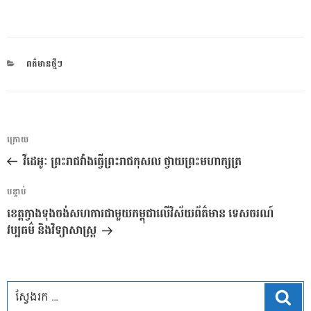
CATEGORIES
ពត៌មានថ្មីៗ
ការ​
អត្ថបទ
ក្រោយ
នាំទិស​
មុន
វីដេអូៈ ព្រះរាជវាំងធ្វើព្រះរាជកុសល ថ្វាយព្រះមហាក្សត្រ
ប្រកាស
អត្ថបទ
បន្ទាប់
បន្ទាប់
ខេត្តក្វាងទុងចង់សហការជាមួយកម្ពុជាលើវិស័យព័ត៌មាន ទេសចរណ៍
វប្បធម៌ និងវិទ្យាសាស្រ្ត
ស្វែ