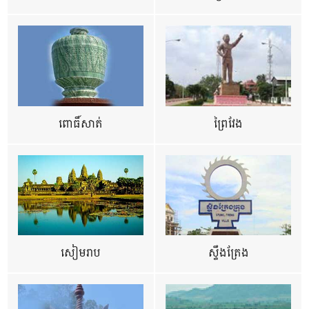
ពោធិ៍សាត់
ព្រៃវែង
សៀមរាប
ស្ទឹងត្រែង