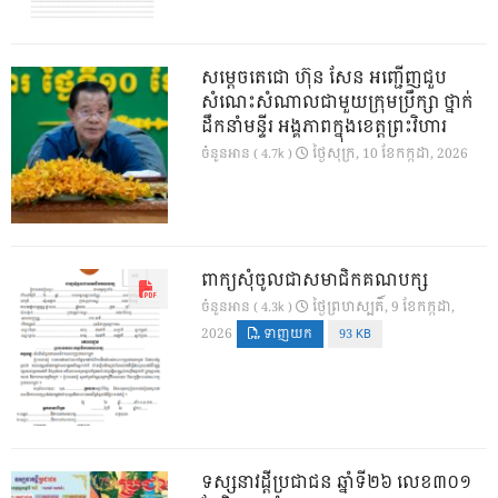
សម្តេចតេជោ ហ៊ុន សែន អញ្ជើញជួប
សំណេះសំណាលជាមួយក្រុមប្រឹក្សា ថ្នាក់
ដឹកនាំមន្ទីរ អង្គភាពក្នុងខេត្តព្រះវិហារ
ថ្ងៃ​សុក្រ, 10 ខែ​កក្កដា, 2026
ចំនួនអាន ( 4.7k )
ពាក្យសុំចូលជាសមាជិកគណបក្ស
ថ្ងៃ​ព្រហស្បតិ៍, 9 ខែ​កក្កដា,
ចំនួនអាន ( 4.3k )
2026
ទាញយក
93 KB
ទស្សនាវដ្ដីប្រជាជន ឆ្នាំទី២៦ លេខ៣០១