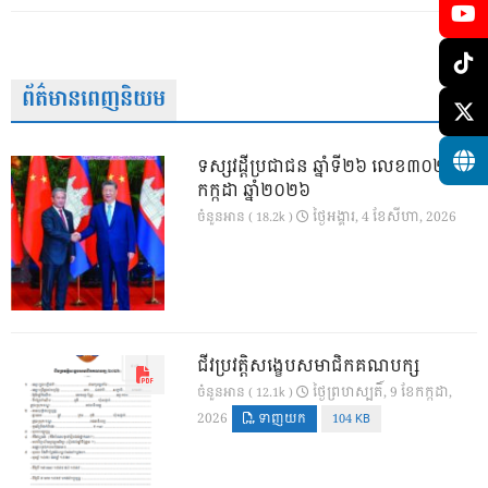
ព័ត៌មានពេញនិយម
ទស្សវដ្តីប្រជាជន ឆ្នាំទី២៦ លេខ៣០២ ខែ
កក្កដា ឆ្នាំ២០២៦
ថ្ងៃ​អង្គារ, 4 ខែ​សីហា, 2026
ចំនួនអាន ( 18.2k )
ជីវប្រវត្តិសង្ខេបសមាជិកគណបក្ស
ថ្ងៃ​ព្រហស្បតិ៍, 9 ខែ​កក្កដា,
ចំនួនអាន ( 12.1k )
2026
ទាញយក
104 KB