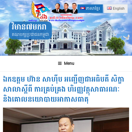
Skip
ភាសាខ្មែរ
English
to
content
វិមាន៧មករា
គណបក្សប្រជាជនកម្ពុជា
Menu
ឯកឧត្តម ហ៊ាន សាហ៊ីប អញ្ជើញជាអធិបតី សិក្ខា
សាលាស្តីពី ការគ្រប់គ្រង ហិរញ្ញវត្ថុសាធារណៈ
និងគោលនយោបាយអាកាសធាតុ