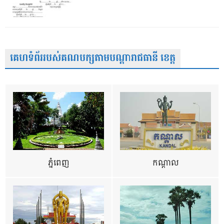
គេហទំព័ររបស់គណបក្សតាមបណ្តារាជធានី ខេត្ត
ភ្នំពេញ
កណ្តាល