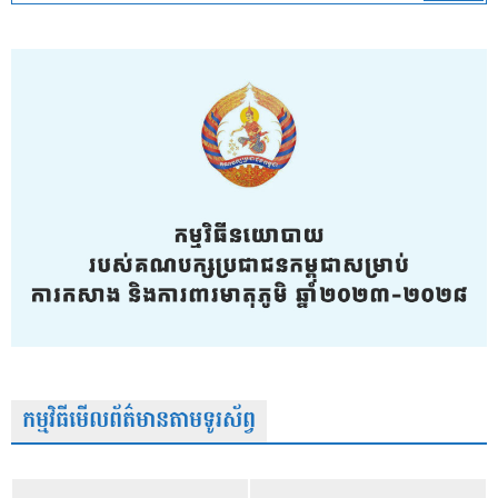
កម្មវិធីមើលព័ត៌មានតាមទូរស័ព្វ