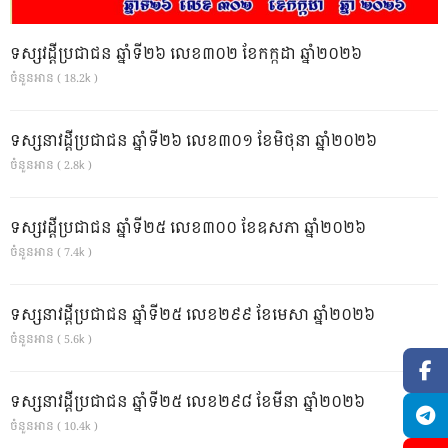
ទស្សវដ្តីប្រជាជន ឆ្នាំទី២៦ លេខ៣០២ ខែកក្កដា ឆ្នាំ២០២៦
ចំនួនអាន ( 18.2k )
ទស្សនាវដ្ដីប្រជាជន ឆ្នាំទី២៦ លេខ៣០១ ខែមិថុនា ឆ្នាំ២០២៦
ចំនួនអាន ( 2.8k )
ទស្សវដ្តីប្រជាជន ឆ្នាំទី២៥ លេខ៣០០ ខែឧសភា ឆ្នាំ២០២៦
ចំនួនអាន ( 7.4k )
ទស្សនាវដ្ដីប្រជាជន ឆ្នាំទី២៥ លេខ២៩៩ ខែមេសា ឆ្នាំ២០២៦
ចំនួនអាន ( 5.6k )
ទស្សនាវដ្ដីប្រជាជន ឆ្នាំទី២៥ លេខ២៩៨ ខែមីនា ឆ្នាំ២០២៦
ចំនួនអាន ( 10.4k )