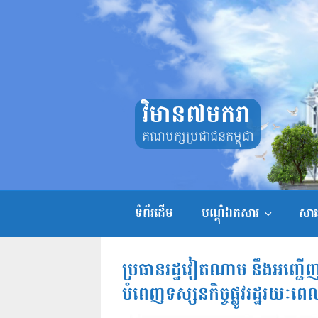
Skip
to
content
វិមាន៧មករា
គណបក្សប្រជាជនកម្ពុជា
ទំព័រដើម
បណ្តុំឯកសារ
សាររ
ប្រធានរដ្ឋវៀតណាម នឹងអញ្ជើ
បំពេញទស្សនកិច្ចផ្លូវរដ្ឋរយៈពេ