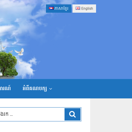
ភាសាខ្មែរ
English
ងការណ៍
អំពីគណបក្ស
ស្វែងរក