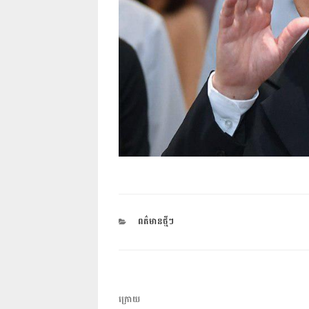
CATEGORIES
ពត៌មានថ្មីៗ
ការ​
អត្ថបទ
ក្រោយ