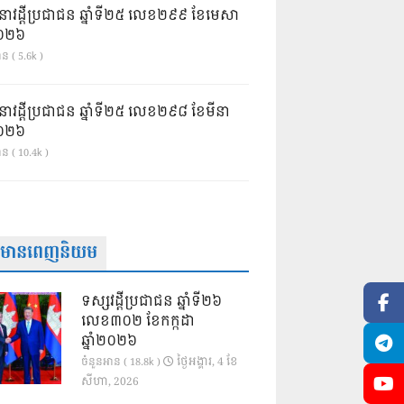
នាវដ្ដីប្រជាជន ឆ្នាំទី២៥ លេខ២៩៩ ខែមេសា
ំ២០២៦
ន ( 5.6k )
នាវដ្ដីប្រជាជន ឆ្នាំទី២៥ លេខ២៩៨ ខែមីនា
ំ២០២៦
ាន ( 10.4k )
ត៌មានពេញនិយម
ទស្សវដ្តីប្រជាជន ឆ្នាំទី២៦
លេខ៣០២ ខែកក្កដា
ឆ្នាំ២០២៦
ថ្ងៃ​អង្គារ, 4 ខែ​
ចំនួនអាន ( 18.8k )
សីហា, 2026