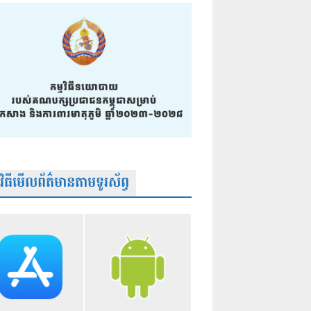
មវិធីមើលព័ត៌មានតាមទូរស័ព្វ