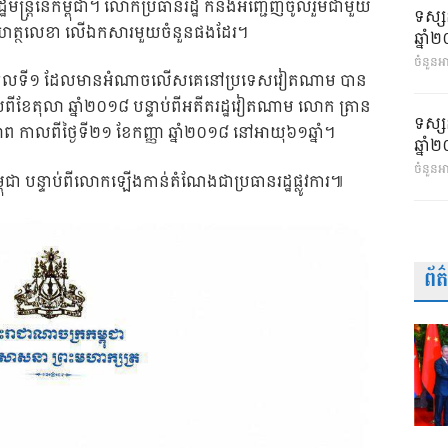
មន្ត្រីនៃកម្ពុជា។ លោកប្រធានរដ្ឋ ក៏នឹងអញ្ជើញចូលរួមជាមួយ
ទស្ស
ីចុះហត្ថលេខា លើឯកសារមួយចំនួនផងដែរ។
ឆ្នា
ចំនួនអា
 បុគ្គលទី១ ដែលមានអំណាចលើសគេនៅប្រទេសវៀតណាម បាន
ែតុលា ឆ្នាំ២០១៨ បន្ទាប់ពីអតីតរដ្ឋ​វៀតណាម លោក ត្រាន
ទស្ស
កាលពីថ្ងៃទី២១ ខែកញ្ញា ឆ្នាំ២០១៨​​ នៅអាយុ​៦១ឆ្នាំ។
ឆ្នា
ចំនួនអ
ជា បន្ទាប់ពីលោកឡើងកាន់តំណែងជាប្រធានរដ្ឋផ្លូវការ៕
ព័