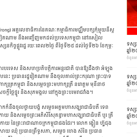
rong)​​ អគ្គលេខាធិការនៃគណៈកម្មាធិការមជ្ឈឹមបក្សកុំម្មុយនីស្ត
មវៀតណាម​ នឹងអញ្ជើញមកដល់ប្រទេសកម្ពុជា នៅរសៀល
ទស្ស
្ច​ផ្លូវ​រដ្ឋ​​ រយៈពេល២ថ្ងៃ ពី​​ថ្ងៃ​ទី​២៥​ ដល់​ថ្ងៃ​ទី​២៦​ ខែកុម្ភៈ​
ឆ្នា
ចំនួនអ
ារបរទេស និងសហប្រតិបត្តិការអន្តរជាតិ បានឱ្យដឹងថា អំឡុង
េះ ប្រធានរដ្ឋវៀតណាម នឹងចូលគាល់ព្រះករុណា ព្រះបាទ
ទស្ស
ឆ្នា
្សត្រកម្ពុជា និងសម្តេចព្រះមហាក្សត្រី នរោត្តម មុនីនាថ
ចំនួនអា
ចក្តីថ្លៃថ្នូរ និងសុភមង្គល នៅក្នុងព្រះបរមរាជវាំង។
លោកក៏នឹងចូលថ្វាយបង្គំ សម្តេចអគ្គមហាសង្ឃរាជាធិបតី ទេព
ទស្ស
 និងសម្តេចព្រះអភិសិរីសុគន្ធាមហាសង្ឃរាជាធិបតី បួរ គ្រី
ឆ្នា
កាយ នៃព្រះរាជាណាចក្រកម្ពុជាផងដែរ។ លោក ង្វៀន ហ្វ៊ូជុង
ចំនួនអា
យ ឈុំ ប្រធានព្រឹទ្ធសភា, សម្តេច ហេង សំរិន ប្រធាន