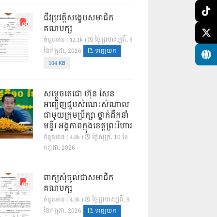
ជីវប្រវត្តិសង្ខេបសមាជិក
គណបក្ស
ថ្ងៃ​ព្រហស្បតិ៍, 9
ចំនួនអាន ( 12.1k )
ខែ​កក្កដា, 2026
ទាញយក
104 KB
សម្តេចតេជោ ហ៊ុន សែន
អញ្ជើញជួបសំណេះសំណាល
ជាមួយក្រុមប្រឹក្សា ថ្នាក់ដឹកនាំ
មន្ទីរ អង្គភាពក្នុងខេត្តព្រះវិហារ
ថ្ងៃ​សុក្រ, 10 ខែ​
ចំនួនអាន ( 4.8k )
កក្កដា, 2026
ពាក្យសុំចូលជាសមាជិក
គណបក្ស
ថ្ងៃ​ព្រហស្បតិ៍, 9
ចំនួនអាន ( 4.3k )
ខែ​កក្កដា, 2026
ទាញយក