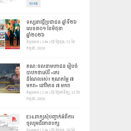
93 KB
ទស្សនាវដ្ដីប្រជាជន ឆ្នាំទី២៦
លេខ៣០១ ខែមិថុនា
ឆ្នាំ២០២៦
ថ្ងៃ​ពុធ, 15 ខែ​
ចំនួនអាន ( 2.8k )
កក្កដា, 2026
គណៈចលនាមហាជន រៀបចំ
បាឋកថាស៊េរី «កេរ
ដំណែលរស់៖ គុណតម្លៃ ៧
មករា» នៅវិមាន ៧ មករា
ថ្ងៃ​អាទិត្យ, 12 ខែ​
ចំនួនអាន ( 2.5k )
កក្កដា, 2026
E14.ពាក្យសុំបញ្ជាក់អំពីការ
ចូលរួមជីវភាពបក្ស
ថ្ងៃ​ចន្ទ, 20 ខែ​
ចំនួនអាន ( 1.8k )