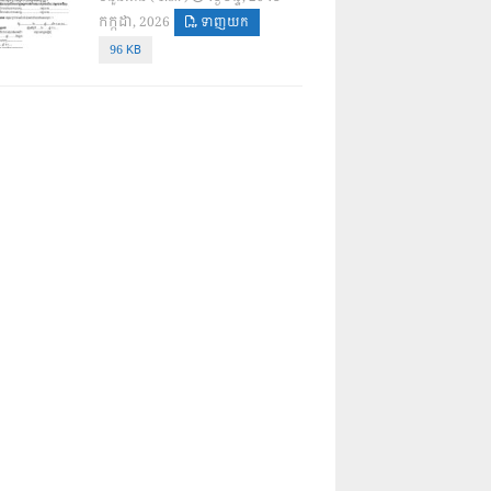
កក្កដា, 2026
ទាញយក
96 KB