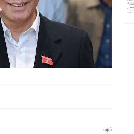
អត្ថបទ
បន្ទាប់