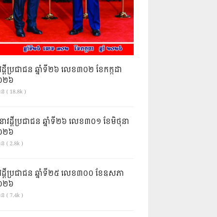
វដ្តីប្រជាជន ឆ្នាំទី២៦ លេខ៣០២ ខែកក្កដា
ំ២០២៦
ាន ( 18.8k )
នាវដ្ដីប្រជាជន ឆ្នាំទី២៦ លេខ៣០១ ខែមិថុនា
ំ២០២៦
ន ( 2.8k )
វដ្តីប្រជាជន ឆ្នាំទី២៥ លេខ៣០០ ខែឧសភា
ំ២០២៦
ន ( 7.4k )