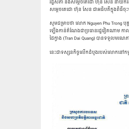
រដ្ឋសភា និងសម្តេចតេជោ ហ៊ុន សែន នាយករដ្ឋ
សម្តេចតេជោ ហ៊ុន សែន ជាអធិបតីក្នុងពិធ
សូមជម្រាបថា លោក Nguyen Phu Trong​
ឡើងកាន់តំណែងជាប្រធានរដ្ឋវៀតណាម កាលពីខ
ដៃក្វាង (Tran Dai Quang) បានទទួល​មរណភាព 
នេះជាទស្សនកិច្ចលើកដំបូងរបស់លោកនៅកម្ពុ