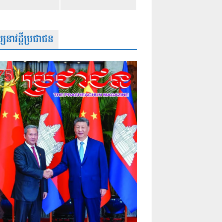
សនាវដ្តីប្រជាជន