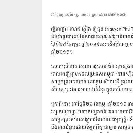
POSTED
ថ្ងៃ​ចន្ទ, 25 ខែ​កុម្ភៈ, 2019
អត្ថបទដោយ
SREY MOCH
ON
(ភ្នំពេញ)៖
លោក ​ង្វៀង ហ៊្វូជុង (Nguyen Phu T
និងជាប្រធានរដ្ឋនៃសាធារណរដ្ឋសង្គមនិយ
ថ្ងៃទី២៥ ខែកុម្ភៈ ឆ្នាំ២០១៩នេះ ដើម្បីបំពេញ​ទស្សនកិច
ឆ្នាំ​២០១៩។
លោកស្រី អ៊ាត សោភា រដ្ឋលេខាធិការក្រសួងក
ពេលអញ្ជើញមកដល់ប្រទេសកម្ពុជា នៅរសៀលន
សម្តេចព្រះបរមនាថ នរោត្តម សីហមុនី ព្រះមហាក
សីហនុ ព្រះវររាជមាតាជាតិខ្មែរ ក្នុងសេរីភាព សេ
ក្រៅពីនោះ នៅថ្ងៃទី២៦ ខែកុម្ភៈ ឆ្នាំ២០១៩ 
វង្ស សម្តេចព្រះមហាសង្ឃរាជនៃគណៈមហានិកាយ
សម្តេចព្រះមហាសង្ឃរាជនៃគណៈធម្មយុត្តិកនិ
នឹងមានជំនួបដោយឡែកពីគ្នាជាមួយ សម្តេច សា