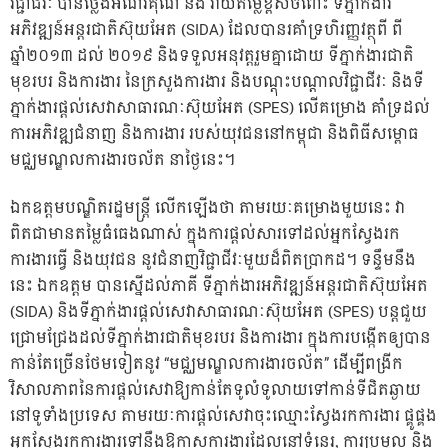
វិជ្ជាជីវៈ បានថ្លែងអំណរគុណ និង វាយតម្លៃខ្ពស់ចំពោះ ទីភ្នាក់ងារ
អភិវឌ្ឍន៍អន្ត
រជាតិស៊ុយអែត (SIDA) ដែលបានរគាំទ្រហិរញ្ញវត្ថុពី ពី
ឆ្នាំ២០១៣ ដល់ ២០១៩ និងទទួលអនុវត្តរួមគ្នាដោយ ទីភ្នាក់ងារជាតិ
មុខរបរ និងការងារ នៃក្រសួងការងារ និងបណ្តុះបណ្តាលវិជ្ជាជីវៈ និងទី
ភ្នាក់ងារផ្តល់សេវាសាធារណៈស៊ុយអែត (SPES) លើគម្រោង គាំទ្រដល់
ការអភិវឌ្ឍជំនាញ និងការងារ របស់យុវជននៅកម្ពុជា និងពិធីសម្ពោធ
មជ្ឈមណ្ឌលការងារចល័ត នាថ្ងៃនេះ។
ឯកឧត្តមបណ្ឌិតរដ្ឋមន្រ្តី លើកឡើងថា តាមរយៈគម្រោងមួយនេះ វា
ពិតជាមានតម្លៃធំធេងណាស់ ក្នុងការផ្តល់សារទៅដល់អ្នកស្វែងរក
ការងារធ្វើ និងយុវជន នូវជំនាញវិជ្ជាជីវៈមួយដ៏ពិតប្រាកដ។ ទន្ទឹមនឹង
នេះ ឯកឧត្តម បានស្នើដល់ភាគី ទីភ្នាក់ងារអភិវឌ្ឍន៍អន្តរជាតិស៊ុយអែត
(SIDA) និងទីភ្នាក់ងារផ្តល់សេវាសាធារណៈស៊ុយអែត (SPES) បន្តជួយ
ជ្រោមជ្រែងដល់ទីភ្នាក់ងារជាតិមុខរបរ និងការងារ ក្នុងការបង្កើតឲ្យបាន
កាន់តែច្រើនថែមទៀតនូវ “មជ្ឈមណ្ឌលការងារចល័ត” ដើម្បីពង្រីក
វិសាលភាពនៃការផ្តល់សេវាឱ្យកាន់តែទូលំទូលាយទៅកាន់ទីជិតឆ្ងាយ
នៅទូទាំងប្រទេស តាមរយៈការផ្តល់សេវាចុះឈ្មោះស្វែងរកការងារ ផ្គូផ្គង
អ្នកសែ្វងរកការងារទៅនឹងឱកាសការងារដែលនៅទំនេរ, ការប្រមូល និង