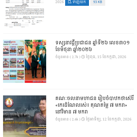
2026
ទាញយក
93 KB
ទស្សនាវដ្ដីប្រជាជន ឆ្នាំទី២៦ លេខ៣០១
ខែមិថុនា ឆ្នាំ២០២៦
ថ្ងៃ​ពុធ, 15 ខែ​កក្កដា, 2026
ចំនួនអាន ( 2.7k )
គណៈចលនាមហាជន រៀបចំបាឋកថាស៊េរី
«កេរដំណែលរស់៖ គុណតម្លៃ ៧ មករា»
នៅវិមាន ៧ មករា
ថ្ងៃ​អាទិត្យ, 12 ខែ​កក្កដា, 2026
ចំនួនអាន ( 2.4k )