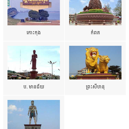
កោះកុង
កំពត
ប. មានជ័យ
ព្រះសីហនុ