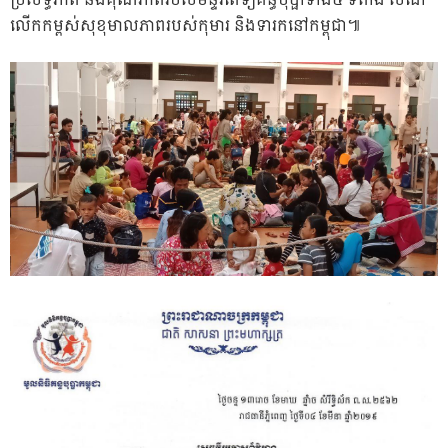
ប្រសិទ្ធភាព និងគុណភាពរបស់មន្ទីរពេទ្យគន្ធបុប្ផាទាំង៥ ទីតាំង សំដៅ
លើកកម្ពស់សុខុមាលភាពរបស់កុមារ និងទារកនៅកម្ពុជា៕