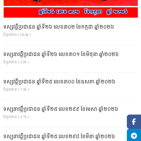
ទស្សវដ្តីប្រជាជន ឆ្នាំទី២៦ លេខ៣០២ ខែកក្កដា ឆ្នាំ២០២៦
ចំនួនអាន ( 20.4k )
ទស្សនាវដ្ដីប្រជាជន ឆ្នាំទី២៦ លេខ៣០១ ខែមិថុនា ឆ្នាំ២០២៦
ចំនួនអាន ( 2.8k )
ទស្សវដ្តីប្រជាជន ឆ្នាំទី២៥ លេខ៣០០ ខែឧសភា ឆ្នាំ២០២៦
ចំនួនអាន ( 7.4k )
ទស្សនាវដ្ដីប្រជាជន ឆ្នាំទី២៥ លេខ២៩៩ ខែមេសា ឆ្នាំ២០២៦
ចំនួនអាន ( 5.7k )
ទស្សនាវដ្ដីប្រជាជន ឆ្នាំទី២៥ លេខ២៩៨ ខែមីនា ឆ្នាំ២០២៦