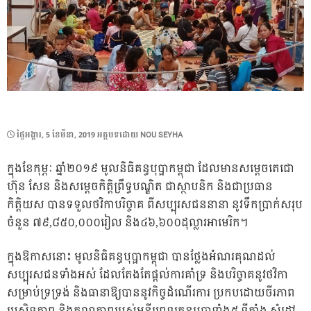
POSTED
ថ្ងៃ​អង្គារ, 5 ខែ​មីនា, 2019
អត្ថបទដោយ
NOU SEYHA
ON
ក្នុងខែកុម្ភៈ ឆ្នាំ២០១៩ មូលនិធិគន្ធបុប្ផាកម្ពុជា ដែលមានសម្តេចតេជោ
ហ៊ុន សែន និងសម្តេចកិត្តិព្រឹទ្ធបណ្ឌិត ជាស្ថាបនិក និងជាប្រធាន
កិត្តិយស បានទទួលថវិកាបរិច្ចាគ ពីសប្បុរសជននានា នូវទឹកប្រាក់សរុប
ចំនួន ៧៩,៨៥០,០០០រៀល និង៤៦,៦០០ដុល្លារអាមេរិក។
ក្នុងឱកាសនោះ មូលនិធិគន្ធបុប្ផាកម្ពុជា បានថ្លែងអំណរគុណដល់
សប្បុរសជនទាំងអស់ ដែលតែងតែផ្តល់ការគាំទ្រ និងបរិច្ចាគនូវថវិកា
សម្រាប់ទ្រទ្រង់ និងធានាឱ្យបាននូវកិច្ចដំណើរការ ប្រកបដោយចីរភាព