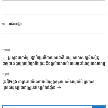
CATEGORIES
ពត៌មានថ្មីៗ
ការ​
អត្ថបទ
ក្រោយ
នាំទិស​
មុន
ក្រសួងមហាផ្ទៃ បង្គាប់ឱ្យអភិបាលរាជធានី-ខេត្ត សហការឱ្យជិតស្និទ្ធ
ប្រកាស
ជាមួយ ឧត្តមក្រុមប្រឹក្សាពិគ្រោះ និងផ្តល់យោបល់ ពេលចុះបំពេញបេសកកម្ម
អត្ថបទ
បន្ទាប់
បន្ទាប់
ផ្ទះថ្មី​២ខ្នង​ ជាព្រះរាជអំណោយដ៏ឧត្តុង្គឧត្តម​របស់សម្តេចម៉ែ ត្រូវបាន
ប្រគល់ជូនប្រជារាស្ត្រ​នៅ​ខេត្តកំពង់ឆ្នាំង