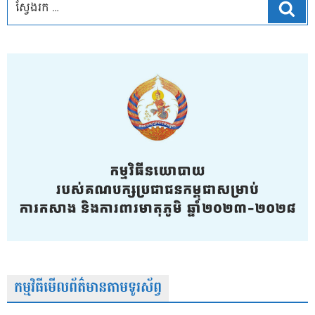
ស្វែ
កម្មវិធីមើលព័ត៌មានតាមទូរស័ព្វ