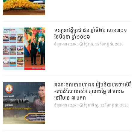
ទស្សនាវដ្ដីប្រជាជន ឆ្នាំទី២៦ លេខ៣០១
ខែមិថុនា ឆ្នាំ២០២៦
ថ្ងៃ​ពុធ, 15 ខែ​កក្កដា, 2026
ចំនួនអាន ( 2.8k )
គណៈចលនាមហាជន រៀបចំបាឋកថាស៊េរី
«កេរដំណែលរស់៖ គុណតម្លៃ ៧ មករា»
នៅវិមាន ៧ មករា
ថ្ងៃ​អាទិត្យ, 12 ខែ​កក្កដា, 2026
ចំនួនអាន ( 2.5k )