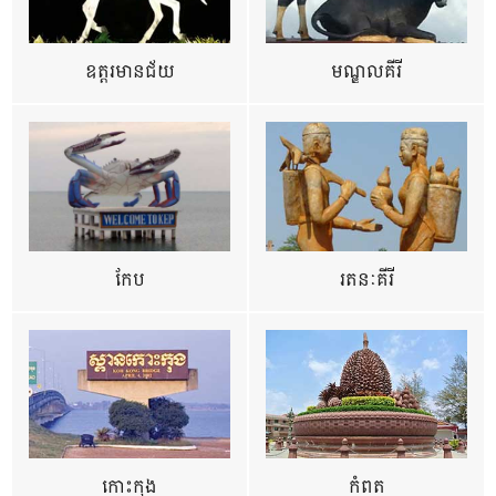
ឧត្ដរមានជ័យ
មណ្ឌលគីរី
កែប
រតនៈគីរី
កោះកុង
កំពត