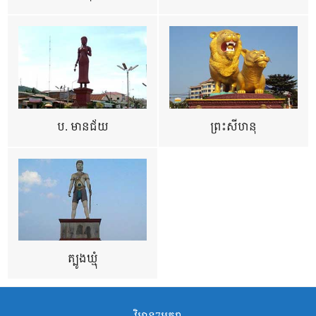
ប. មានជ័យ
ព្រះសីហនុ
ត្បូងឃ្មុំ