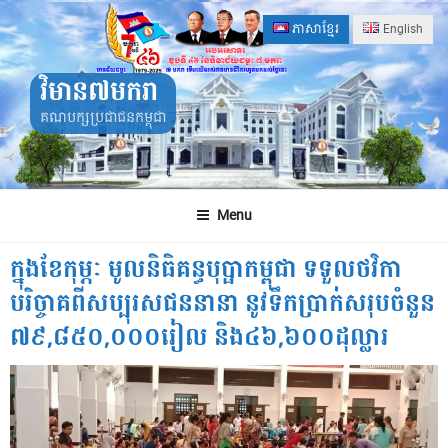
Skip
ភាសាខ្មែរ
English
to
content
វិមាន៧មករា
គណបក្សប្រជាជនកម្ពុជា
Menu
ក្នុងខែកុម្ភៈ មូលនិធិគន្ធបុប្ផាកម្ពុជា ទទួលថវិកា
បរិច្ចាគពីសប្បុរសជននានា នូវទឹកប្រាក់សរុបចំនួន
៧៩,៨៥០,០០០រៀល និង៤៦,៦០០ដុល្លារ