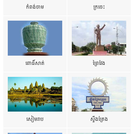
កំពង់ចាម
ក្រចេះ
ពោធិ៍សាត់
ព្រៃវែង
សៀមរាប
ស្ទឹងត្រែង