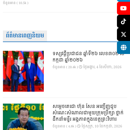
ចំនួនអាន ( 10.5k )
ព័ត៌មានពេញនិយម
ទស្សវដ្តីប្រជាជន ឆ្នាំទី២៦ លេខ៣០២ ខែ
កក្កដា ឆ្នាំ២០២៦
ថ្ងៃ​អង្គារ, 4 ខែ​សីហា, 2026
ចំនួនអាន ( 20.4k )
សម្តេចតេជោ ហ៊ុន សែន អញ្ជើញជួប
សំណេះសំណាលជាមួយក្រុមប្រឹក្សា ថ្នាក់
ដឹកនាំមន្ទីរ អង្គភាពក្នុងខេត្តព្រះវិហារ
ថ្ងៃ​សុក្រ, 10 ខែ​កក្កដា, 2026
ចំនួនអាន ( 4.8k )