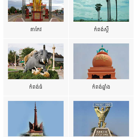
តាកែវ
កំពង់ស្ពឺ
កំពង់ធំ
កំពង់ឆ្នាំង