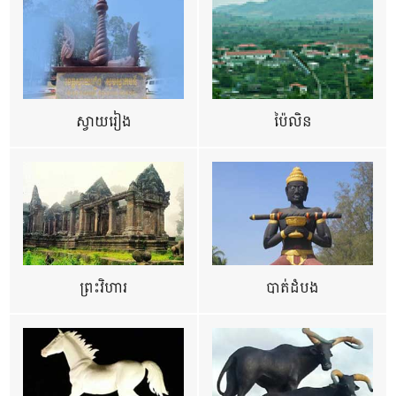
ស្វាយរៀង
ប៉ៃលិន
ព្រះវិហារ
បាត់ដំបង