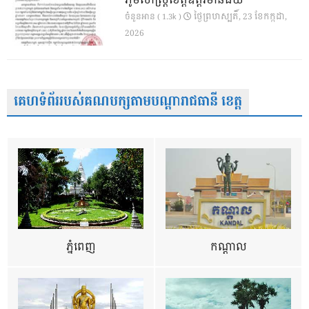
ភូមិសាស្ត្រខេត្តឧត្តរមានជ័យ
ថ្ងៃ​ព្រហស្បតិ៍, 23 ខែ​កក្កដា,
ចំនួនអាន ( 1.3k )
2026
គេហទំព័ររបស់គណបក្សតាមបណ្តារាជធានី ខេត្ត
ភ្នំពេញ
កណ្តាល