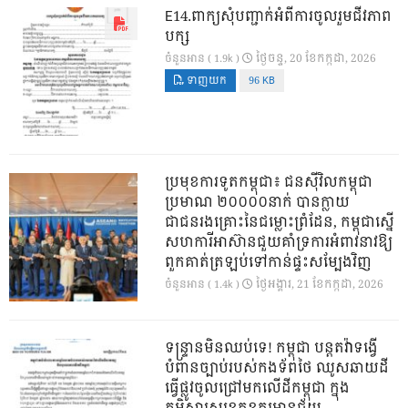
E14.ពាក្យសុំបញ្ជាក់អំពីការចូលរួមជីវភាព
បក្ស
ថ្ងៃ​ចន្ទ, 20 ខែ​កក្កដា, 2026
ចំនួនអាន ( 1.9k )
ទាញយក
96 KB
ប្រមុខការទូតកម្ពុជា៖ ជនស៊ីវិលកម្ពុជា
ប្រមាណ ២០០០០នាក់ បានក្លាយ
ជាជនរងគ្រោះនៃជម្លោះព្រំដែន, កម្ពុជាស្នើ
សហការីអាស៊ានជួយគាំទ្រការអំពាវនាវឱ្យ
ពួកគាត់ត្រឡប់ទៅកាន់ផ្ទះសម្បែងវិញ
ថ្ងៃ​អង្គារ, 21 ខែ​កក្កដា, 2026
ចំនួនអាន ( 1.4k )
ទន្ទ្រានមិនឈប់ទេ! កម្ពុជា បន្តតវ៉ាទង្វើ
បំពានច្បាប់របស់កងទ័ពថៃ ឈូសឆាយដី
ធ្វើផ្លូវចូលជ្រៅមកលើដីកម្ពុជា ក្នុង