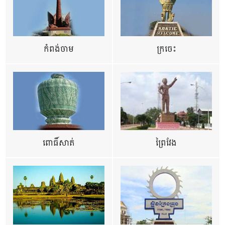
កំពង់ចាម
ក្រចេះ
ពោធិ៍សាត់
ព្រៃវែង