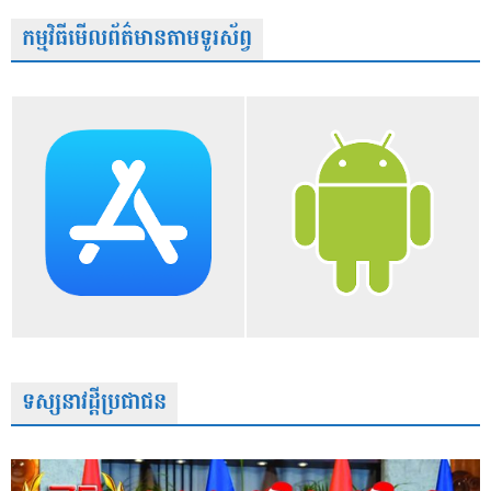
កម្មវិធីមើលព័ត៌មានតាមទូរស័ព្វ
ទស្សនាវដ្តីប្រជាជន