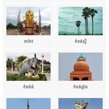
តាកែវ
កំពង់ស្ពឺ
កំពង់ធំ
កំពង់ឆ្នាំង