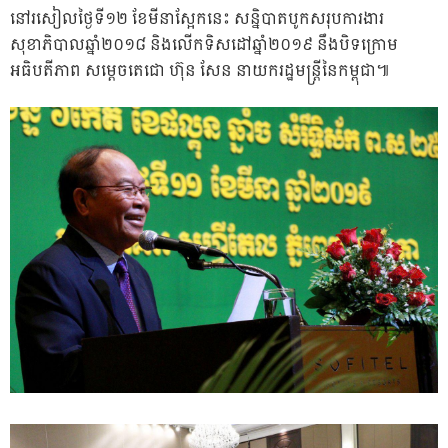
នៅរសៀលថ្ងៃទី១២ ខែ​មីនាស្អែកនេះ សន្និបាតបូកសរុបការងារ
សុខាភិបាលឆ្នាំ២០១៨ និងលើកទិសដៅឆ្នាំ២០១៩ នឹងបិទក្រោម
អធិបតីភាព​ សម្ដេចតេជោ ហ៊ុន សែន នាយករដ្ឋមន្ដ្រីនៃកម្ពុជា៕