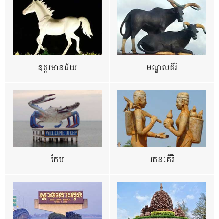
ឧត្ដរមានជ័យ
មណ្ឌលគីរី
កែប
រតនៈគីរី