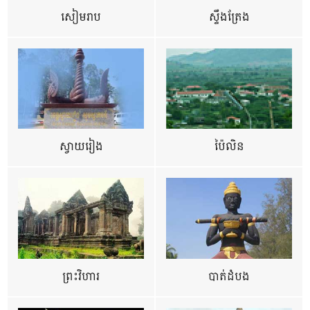
សៀមរាប
ស្ទឹងត្រែង
ស្វាយរៀង
ប៉ៃលិន
ព្រះវិហារ
បាត់ដំបង