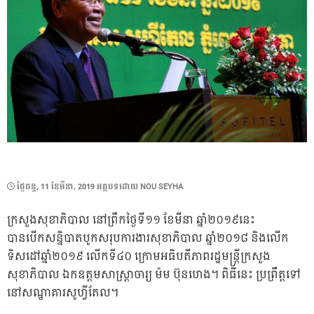
POSTED
ថ្ងៃ​ចន្ទ, 11 ខែ​មីនា, 2019
អត្ថបទដោយ
NOU SEYHA
ON
ក្រសួងសុខាភិបាល នៅព្រឹកថ្ងៃទី១១ ខែមីនា ឆ្នាំ២០១៩នេះ
បានបើកសន្និបាតបូកសរុបការងារសុខាភិបាល ឆ្នាំ២០១៨ និងលើក
ទិសដៅឆ្នាំ២០១៩ លើកទី៤០ ក្រោមអធិបតីភាពរដ្ឋមន្ដ្រីក្រសួង
សុខាភិបាល ឯកឧត្តមសាស្ដ្រាចារ្យ ម៉ម ប៊ុនហេង។ ពិធីនេះ ប្រព្រឹត្ដទៅ
នៅសណ្ឋាគារសូហ្វីតែល។