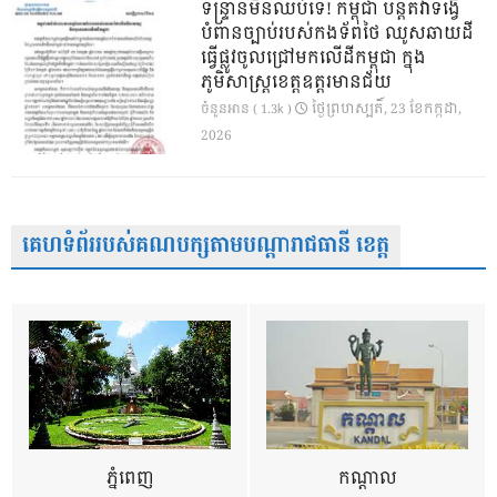
ទន្ទ្រានមិនឈប់ទេ! កម្ពុជា បន្តតវ៉ាទង្វើ
បំពានច្បាប់របស់កងទ័ពថៃ ឈូសឆាយដី
ធ្វើផ្លូវចូលជ្រៅមកលើដីកម្ពុជា ក្នុង
ភូមិសាស្ត្រខេត្តឧត្តរមានជ័យ
ថ្ងៃ​ព្រហស្បតិ៍, 23 ខែ​កក្កដា,
ចំនួនអាន ( 1.3k )
2026
គេហទំព័ររបស់គណបក្សតាមបណ្តារាជធានី ខេត្ត
ភ្នំពេញ
កណ្តាល