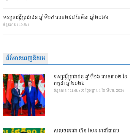
ទស្សនាវដ្ដីប្រជាជន ឆ្នាំទី២៥ លេខ២៩៨ ខែមីនា ឆ្នាំ២០២៦
ចំនួនអាន ( 10.5k )
ព័ត៌មានពេញនិយម
ទស្សវដ្តីប្រជាជន ឆ្នាំទី២៦ លេខ៣០២ ខែ
កក្កដា ឆ្នាំ២០២៦
ថ្ងៃ​អង្គារ, 4 ខែ​សីហា, 2026
ចំនួនអាន ( 21.6k )
សម្តេចតេជោ ហ៊ុន សែន អញ្ជើញជួប