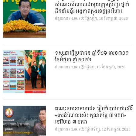
សំណេះសំណាលជាមួយក្រុមប្រឹក្សា ថ្នាក់
ដឹកនាំមន្ទីរ អង្គភាពក្នុងខេត្តព្រះវិហារ
ថ្ងៃ​សុក្រ, 10 ខែ​កក្កដា, 2026
ចំនួនអាន ( 4.9k )
ទស្សនាវដ្ដីប្រជាជន ឆ្នាំទី២៦ លេខ៣០១
ខែមិថុនា ឆ្នាំ២០២៦
ថ្ងៃ​ពុធ, 15 ខែ​កក្កដា, 2026
ចំនួនអាន ( 2.8k )
គណៈចលនាមហាជន រៀបចំបាឋកថាស៊េរី
«កេរដំណែលរស់៖ គុណតម្លៃ ៧ មករា»
នៅវិមាន ៧ មករា
ថ្ងៃ​អាទិត្យ, 12 ខែ​កក្កដា, 2026
ចំនួនអាន ( 2.6k )