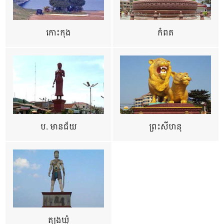
កោះកុង
កំពត
ប. មានជ័យ
ព្រះសីហនុ
ត្បូងឃ្មុំ