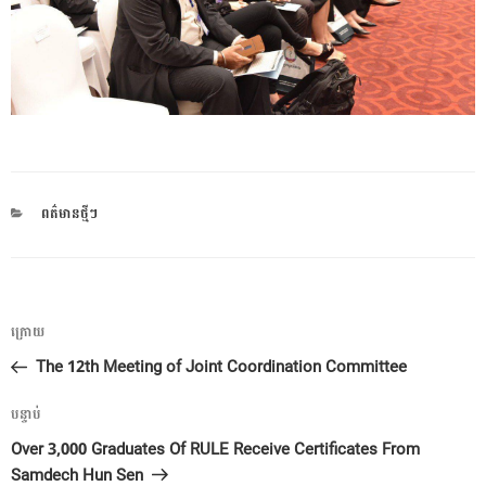
CATEGORIES
ពត៌មានថ្មីៗ
ការ​
អត្ថបទ
ក្រោយ
នាំទិស​
មុន
The 12th Meeting of Joint Coordination Committee
ប្រកាស
អត្ថបទ
បន្ទាប់
បន្ទាប់
Over 3,000 Graduates Of RULE Receive Certificates From
Samdech Hun Sen