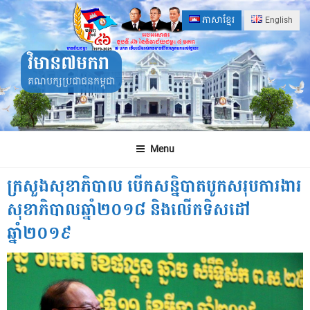
Skip
ភាសាខ្មែរ
English
to
content
វិមាន៧មករា
គណបក្សប្រជាជនកម្ពុជា
Menu
ក្រសួងសុខាភិបាល បើកសន្និបាតបូកសរុបការងារ
សុខាភិបាលឆ្នាំ២០១៨ និងលើកទិសដៅ
ឆ្នាំ២០១៩