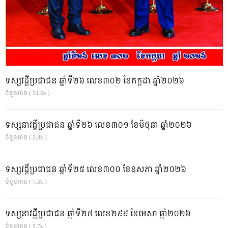
ទស្សវដ្តីប្រជាជន ឆ្នាំទី២៦ លេខ៣០២ ខែកក្កដា ឆ្នាំ២០២៦
ចំនួនអាន ( 21.6k )
ទស្សនាវដ្ដីប្រជាជន ឆ្នាំទី២៦ លេខ៣០១ ខែមិថុនា ឆ្នាំ២០២៦
ចំនួនអាន ( 2.8k )
ទស្សវដ្តីប្រជាជន ឆ្នាំទី២៥ លេខ៣០០ ខែឧសភា ឆ្នាំ២០២៦
ចំនួនអាន ( 7.5k )
ទស្សនាវដ្ដីប្រជាជន ឆ្នាំទី២៥ លេខ២៩៩ ខែមេសា ឆ្នាំ២០២៦
ចំនួនអាន ( 5.7k )