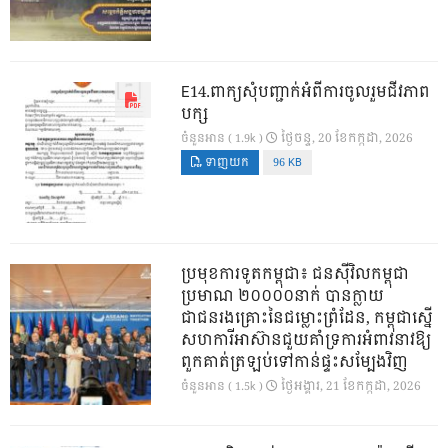
E14.ពាក្យសុំបញ្ជាក់អំពីការចូលរួមជីវភាព
បក្ស
ថ្ងៃ​ចន្ទ, 20 ខែ​កក្កដា, 2026
ចំនួនអាន ( 1.9k )
ទាញយក
96 KB
ប្រមុខការទូតកម្ពុជា៖ ជនស៊ីវិលកម្ពុជា
ប្រមាណ ២០០០០នាក់ បានក្លាយ
ជាជនរងគ្រោះនៃជម្លោះព្រំដែន, កម្ពុជាស្នើ
សហការីអាស៊ានជួយគាំទ្រការអំពាវនាវឱ្យ
ពួកគាត់ត្រឡប់ទៅកាន់ផ្ទះសម្បែងវិញ
ថ្ងៃ​អង្គារ, 21 ខែ​កក្កដា, 2026
ចំនួនអាន ( 1.5k )