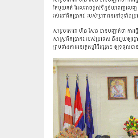
សម្តេចតេជោ ហ៊ុន​​ សែន បានបញ្ជាក់ថា ការធ
តែមួយគត់ ដែលអាចផ្តល់ទិន្នន័យពេញលេញ 
រស់នៅពិតប្រាកដ របស់ប្រជាជននៅទូទាំងប
សម្ដេចតេជោ ហ៊ុន សែន បានបញ្ជាក់ថា ការធ្វ
សាស្ត្រពិតប្រាកដរបស់ប្រទេស និងជួយឲ្យរ
ព្រមទាំងការអនុវត្តកម្មវិធីផ្សេងៗ ឲ្យទទួល