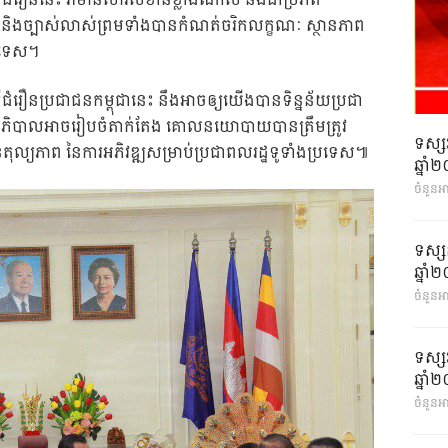
្វើជំរឿននេះ វាមានសារសំខាន់ខ្លាំងណាស់ និងជាប្រភព
និងច្បាស់លាស់ព្រមទាំងបានកំណត់ចរិកលក្ខណៈ ស្ថានភាព
្រទេស។
ើជំរឿនប្រជាជនកម្ពុជានេះ នឹងអាចឲ្យយើងបានទិន្នន័យប្រជា
ដ្ឋាភិបាលអាចរៀបចំតាក់តែង គោលនយោបាយបានត្រឹមត្រូវ
ទស្ស
បានតុល្យភាព នៃការអភិវឌ្ឍសម្រាប់ប្រជាពលរដ្ឋទូទាំងប្រទេស៕
ឆ្នា
ចំនួនអ
ទស្ស
ឆ្នា
ចំនួនអា
ទស្ស
ឆ្នា
ចំនួនអា