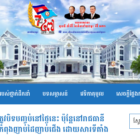
បស់ថ្នាក់ដឹកនាំ
បទសម្ភាសន៍
វេទិកាតុមូល
សេចក្ដីថ្លែ
ូវបិទបញ្ចប់នៅថ្ងៃនេះ ប៉ុន្តែនៅរាជធានី
្ត្រីកំពុងញាប់ដៃញាប់ជើង ដោយសារទីតាំង