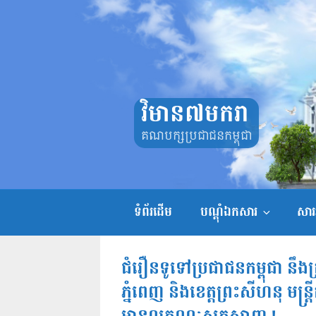
Skip
to
content
វិមាន៧មករា
គណបក្សប្រជាជនកម្ពុជា
ទំព័រដើម
បណ្តុំឯកសារ
សាររ
ជំរឿនទូទៅប្រជាជនកម្ពុជា នឹងត្រ
ភ្នំពេញ និងខេត្តព្រះសីហនុ មន