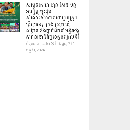
សម្តេចតេជោ ហ៊ុន សែន បន្ត
អញ្ជើញចុះជួប
សំណេះសំណាលជាមួយក្រុម
ប្រឹក្សាខេត្ត ក្រុង ស្រុក ឃុំ
សង្កាត់ និងថ្នាក់ដឹកនាំមន្ទីរអង្គ
ភាពនានាជុំវិញខេត្តមណ្ឌលគិរី
ថ្ងៃ​អង្គារ, 7 ខែ​
ចំនួនអាន ( 2.5k )
កក្កដា, 2026