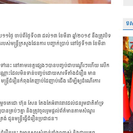
ទស្
្ងៃ ចាប់ពីថ្ងៃទី០៣ ដល់១៣ ខែមីនា ឆ្នាំ២០១៩ នឹងត្រូវបិទ
ស់មន្ត្រីក្រសួងផែនការ បញ្ជាក់ប្រាប់ នៅថ្ងៃទី១៣ ខែមីនា
ជនទូទៅនេះ នៅតាមខេត្តផ្សេងៗបានបញ្ចប់ជាបណ្តើរៗហើយ លើក
ប៉ុណ្ណោះដែលមិនទាន់បញ្ចប់ដោយសារទីតាំងជំរឿន មាន
មន្ត្រីជំរឿនកំពុងតែញាប់ដៃញាប់ជើង ដើម្បីឲ្យដំណើរការ
សម្ដេចតេជោ ហ៊ុន សែន តែងតែអំពាវនាវដល់ជនរួមជាតិគាំទ្រ
យបានគ្រប់ៗគ្នា និងត្រូវចូលរួមផ្ដល់ព័ត៌មានតាមសំណួរ
ត្រង់ ជូនមន្ដ្រីធ្វើជំរឿនប្រជាជន។