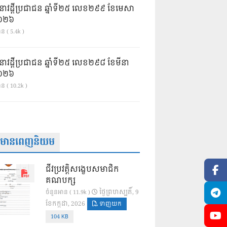
នាវដ្ដីប្រជាជន ឆ្នាំទី២៥ លេខ២៩៩ ខែមេសា
ំ២០២៦
ន ( 5.4k )
នាវដ្ដីប្រជាជន ឆ្នាំទី២៥ លេខ២៩៨ ខែមីនា
ំ២០២៦
ាន ( 10.2k )
ត៌មានពេញនិយម
ជីវប្រវត្តិសង្ខេបសមាជិក
គណបក្ស
ថ្ងៃ​ព្រហស្បតិ៍, 9
ចំនួនអាន ( 11.9k )
ខែ​កក្កដា, 2026
ទាញយក
104 KB