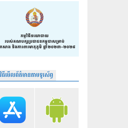
មវិធីមើលព័ត៌មានតាមទូរស័ព្វ