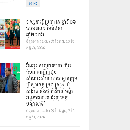
93 KB
ទស្សនាវដ្ដីប្រជាជន ឆ្នាំទី២៦
លេខ៣០១ ខែមិថុនា
ឆ្នាំ២០២៦
ថ្ងៃ​ពុធ, 15 ខែ​
ចំនួនអាន ( 2.6k )
កក្កដា, 2026
វីដេអូ៖ សម្តេចតេជោ ហ៊ុន
សែន អញ្ជើញជួប
សំណេះសំណាលជាមួយក្រុម
ប្រឹក្សាខេត្ត ក្រុង ស្រុក ឃុំ
សង្កាត់ និងថ្នាក់ដឹកនាំមន្ទីរ
អង្គភាពនានា ជុំវិញខេត្ត
មណ្ឌលគិរី
ថ្ងៃ​អង្គារ, 7 ខែ​
ចំនួនអាន ( 2.5k )
កក្កដា, 2026