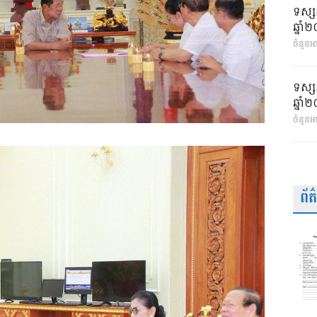
ទស្ស
ឆ្នា
ចំនួនអា
ទស្ស
ឆ្នា
ចំនួនអ
ព័