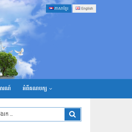
ភាសាខ្មែរ
English
ងការណ៍
អំពីគណបក្ស
ស្វែងរក