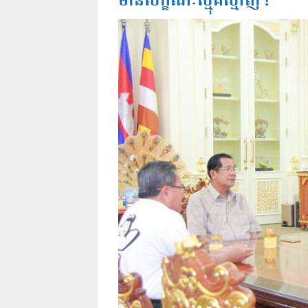
មានលក្ខណៈស្មុគស្មាញ !