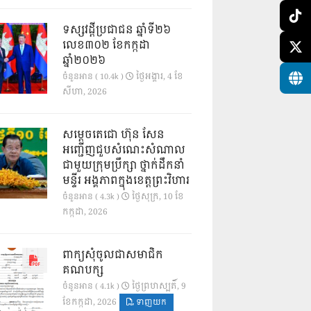
ទស្សវដ្តីប្រជាជន ឆ្នាំទី២៦
លេខ៣០២ ខែកក្កដា
ឆ្នាំ២០២៦
ថ្ងៃ​អង្គារ, 4 ខែ​
ចំនួនអាន ( 10.4k )
សីហា, 2026
សម្តេចតេជោ ហ៊ុន សែន
អញ្ជើញជួបសំណេះសំណាល
ជាមួយក្រុមប្រឹក្សា ថ្នាក់ដឹកនាំ
មន្ទីរ អង្គភាពក្នុងខេត្តព្រះវិហារ
ថ្ងៃ​សុក្រ, 10 ខែ​
ចំនួនអាន ( 4.3k )
កក្កដា, 2026
ពាក្យសុំចូលជាសមាជិក
គណបក្ស
ថ្ងៃ​ព្រហស្បតិ៍, 9
ចំនួនអាន ( 4.1k )
ខែ​កក្កដា, 2026
ទាញយក