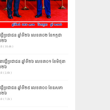
វដ្តីប្រជាជន ឆ្នាំទី២៦ លេខ៣០២ ខែកក្កដា
ំ២០២៦
ាន ( 10.4k )
នាវដ្ដីប្រជាជន ឆ្នាំទី២៦ លេខ៣០១ ខែមិថុនា
ំ២០២៦
ន ( 2.6k )
វដ្តីប្រជាជន ឆ្នាំទី២៥ លេខ៣០០ ខែឧសភា
ំ២០២៦
ន ( 7.2k )