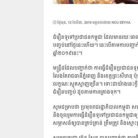
POSTED
ថ្ងៃ​ពុធ, 13 ខែ​មីនា, 2019
អត្ថបទដោយ
NOU SEYHA
ON
ជំរឿនទូទៅប្រជាជនកម្ពុជា ដែលមានរយៈពេល១១ថ
បញ្ចប់នៅថ្ងៃនេះហើយ។ នេះបើតាមការបញ្ជាក់រប
ឆ្នាំ២០១៩នេះ។
មន្ត្រីដដែលបញ្ជាក់ថា ការធ្វើជំរឿនប្រជា
លែងតែរាជធានីភ្នំពេញ និងខេត្តព្រះសីហនុ 
លក្ខណៈស្មុគស្មាញច្រើន។ ទោះជាយ៉ាងនេះក្តី 
ជំរឿនបញ្ចប់ ដូចតាមការគ្រោងទុក។
សូមជម្រាបថា ប្រមុខរាជរដ្ឋាភិបាលកម្ពុជា 
និងចូលរួមការធ្វើជំរឿនទូទៅប្រជាជនកម្ពុជាឲ្
សម្ភាសន៍ឲ្យបានគ្រប់គ្រាន់ ត្រឹមត្រូវ និងស្មោះ