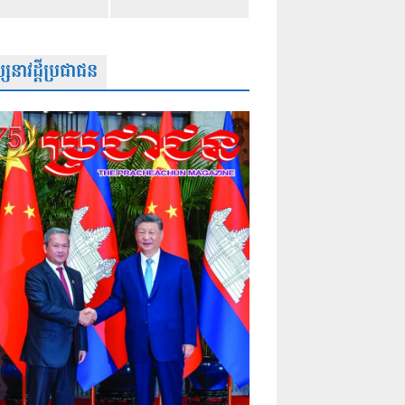
សនាវដ្តីប្រជាជន