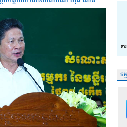
្ដេចអគ្គមហាសេនាបតីតេជោ ហ៊ុន សែន
កម្