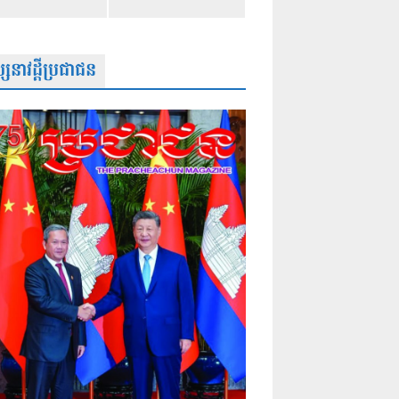
សនាវដ្តីប្រជាជន