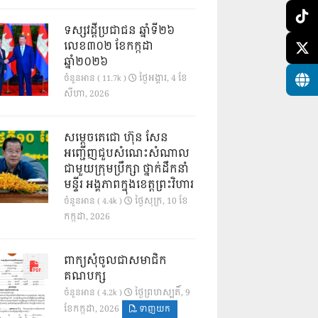
ទស្សវដ្តីប្រជាជន ឆ្នាំទី២៦
លេខ៣០២ ខែកក្កដា
ឆ្នាំ២០២៦
ថ្ងៃ​អង្គារ, 4 ខែ​
ចំនួនអាន ( 11.7k )
សីហា, 2026
សម្តេចតេជោ ហ៊ុន សែន
អញ្ជើញជួបសំណេះសំណាល
ជាមួយក្រុមប្រឹក្សា ថ្នាក់ដឹកនាំ
មន្ទីរ អង្គភាពក្នុងខេត្តព្រះវិហារ
ថ្ងៃ​សុក្រ, 10 ខែ​
ចំនួនអាន ( 4.4k )
កក្កដា, 2026
ពាក្យសុំចូលជាសមាជិក
គណបក្ស
ថ្ងៃ​ព្រហស្បតិ៍, 9
ចំនួនអាន ( 4.2k )
ខែ​កក្កដា, 2026
ទាញយក