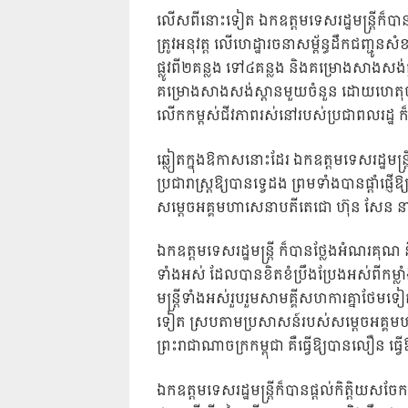
លើសពីនោះទៀត ឯកឧត្ដមទេសរដ្ឋមន្ត្រីក៏បាន
ត្រូវអនុវត្ត លើហេដ្ឋារចនាសម្ព័ន្ធដឹកជញ្ជូ
ផ្លូវពី២គន្លង ទៅ៤គន្លង និងគម្រោងសាងសង់ផ
គម្រោងសាងសង់ស្ពានមួយចំនួន ដោយហេតុថាហេដ
លើកកម្ពស់ជីវភាពរស់នៅរបស់ប្រជាពលរដ្ឋ ក៏
ឆ្លៀតក្នុងឱកាសនោះដែរ ឯកឧត្តមទេសរដ្ឋមន្ត្រីប
ប្រជារាស្ត្រឱ្យបានទ្វេដង ព្រមទាំងបានផ្ដាំផ្ញើ
សម្ដេចអគ្គមហាសេនាបតីតេជោ ហ៊ុន សែន នាយក
ឯកឧត្ដមទេសរដ្ឋមន្ត្រី ក៏បានថ្លែងអំណរគុណ ន
ទាំងអស់ ដែលបានខិតខំប្រឹងប្រែងអស់ពីកម្លាំងកា
មន្ត្រីទាំងអស់រួបរួមសាមគ្គីសហការគ្នាថែមទៀត
ទៀត ស្របតាមប្រសាសន៍របស់សម្ដេចអគ្គមហា
ព្រះរាជាណាចក្រកម្ពុជា គឺធ្វើឱ្យបានលឿន ធ្វើ
ឯកឧត្ដមទេសរដ្ឋមន្ត្រីក៏បានផ្ដល់កិត្តិយសចែកគ