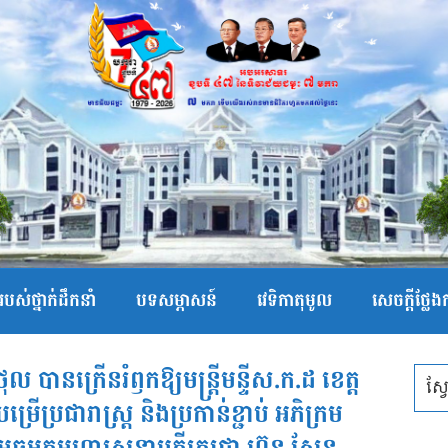
បស់ថ្នាក់ដឹកនាំ
បទសម្ភាសន៍
វេទិកាតុមូល
សេចក្ដីថ្លែ
ថុល បានក្រើនរំឭកឱ្យមន្ត្រីមន្ទីស.ក.ដ ខេត្ត
្រើប្រជារាស្ត្រ និងប្រកាន់ខ្ជាប់ អភិក្រម