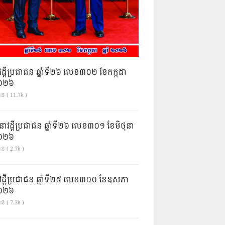
វដ្តីប្រជាជន ឆ្នាំទី២៦ លេខ៣០២ ខែកក្កដា
ំ២០២៦
ាន ( 11.7k )
នាវដ្ដីប្រជាជន ឆ្នាំទី២៦ លេខ៣០១ ខែមិថុនា
ំ២០២៦
ន ( 2.7k )
វដ្តីប្រជាជន ឆ្នាំទី២៥ លេខ៣០០ ខែឧសភា
ំ២០២៦
ន ( 7.3k )