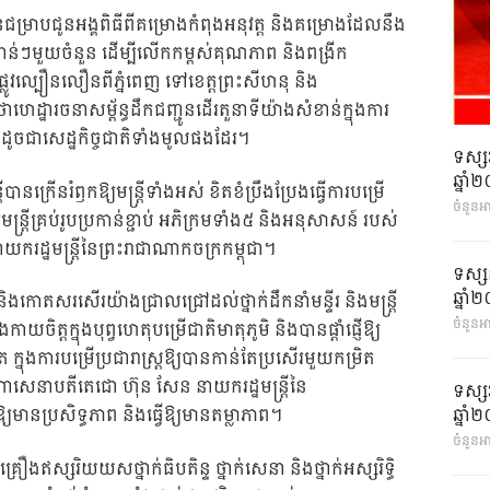
ជម្រាបជូនអង្គពិធីពីគម្រោងកំពុងអនុវត្ត និងគម្រោងដែលនឹង
នសំខាន់ៗមួយចំនួន ដើម្បីលើកកម្ពស់គុណភាព និងពង្រីក
្លូវល្បឿនលឿនពីភ្នំពេញ ទៅខេត្តព្រះសីហនុ និង
្ឋារចនាសម្ព័ន្ធដឹកជញ្ជូនដើរតួនាទីយ៉ាងសំខាន់ក្នុងការ
ដូចជាសេដ្ឋកិច្ចជាតិទាំងមូលផងដែរ។
ទស្ស
ឆ្នា
ានក្រើនរំឭកឱ្យមន្ត្រីទាំងអស់ ខិតខំប្រឹងប្រែងធ្វើការបម្រើ
ចំនួនអ
ឱ្យមន្ត្រីគ្រប់រូបប្រកាន់ខ្ជាប់ អភិក្រមទាំង៥ និងអនុសាសន៍ របស់
រដ្ឋមន្ត្រីនៃព្រះរាជាណាកចក្រកម្ពុជា។
ទស្ស
ឆ្នា
ិងកោតសរសើរយ៉ាងជ្រាលជ្រៅដល់ថ្នាក់ដឹកនាំមន្ទីរ និងមន្ត្រី
ចំនួនអា
យចិត្តក្នុងបុព្វហេតុបម្រើជាតិមាតុភូមិ និងបានផ្ដាំផ្ញើឱ្យ
 ក្នុងការបម្រើប្រជារាស្ត្រឱ្យបានកាន់តែប្រសើរមួយកម្រិត
សេនាបតីតេជោ ហ៊ុន សែន នាយករដ្ឋមន្ត្រីនៃ
ទស្ស
ឆ្នា
ឱ្យមានប្រសិទ្ធភាព និងធ្វើឱ្យមានតម្លាភាព។
ចំនួនអា
្រឿងឥស្សរិយយសថ្នាក់ធិបតិន្ទ ថ្នាក់សេនា និងថ្នាក់អស្សរិទ្ធិ