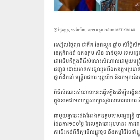
POSTED
ថ្ងៃ​សុក្រ, 15 ខែ​មីនា, 2019
អត្ថបទដោយ
MET KIM AU
ON
រសៀលថ្ងៃពុធ ៨កើត ខែផល្គុន ឆ្នាំច សំរឹទ្ធ
ខេត្តកំពង់ធំ ឯកឧត្តម ស៊ុន ចាន់ថុល ទេសរដ្ឋម
ជាអធិបតីក្នុងពិធីសំណេះសំណាលជាមួយមន្ត្
ជញ្ជូន ដោយមានការចូលរួមពីឯកឧត្ដមប្រធានក
ថ្នាក់ដឹកនាំ មន្ត្រីរាជការ បុគ្គលិក និងកម
ពិធីសំណេះសំណាលនេះធ្វើឡើងដើម្បីបង្កើនសាមគ
ក្នុងនាមជាមហាគ្រួសារក្រសួងសាធារណការ ន
ជាមួយគ្នានេះផងដែរ ឯកឧត្ដមទេសរដ្ឋមន្ត្រ
ផែនការ១០០ថ្ងៃ ដែលក្នុងនោះរួមមាន៖ ការដា
ការជិះកង់ពិនិត្យមើលផ្លូវខូច និងកម្មវិធីថែទ