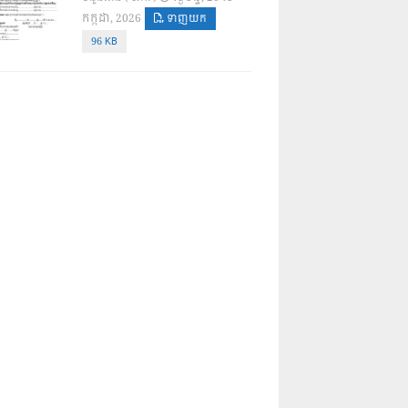
កក្កដា, 2026
ទាញយក
96 KB