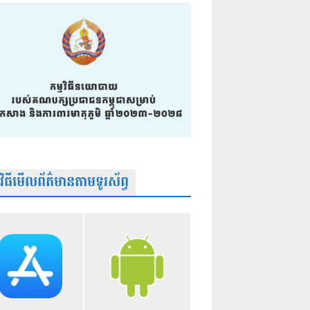
មវិធីមើលព័ត៌មានតាមទូរស័ព្វ