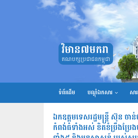
Skip
to
content
វិមាន៧មករា
គណបក្សប្រជាជនកម្ពុជា
ទំព័រដើម
បណ្តុំឯកសារ
សាររ
ឯកឧត្តមទេសរដ្ឋមន្ត្រី ស៊ុន ចាន់
កំពង់ធំទាំងអស់ ខិតខំប្រឹងប្រែងបម