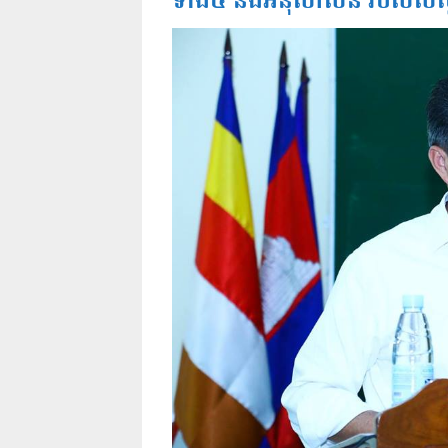
ទាំង៥ និងអនុសាសន៍ របស់សម