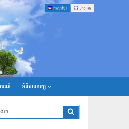
ភាសាខ្មែរ
English
ងការណ៍
អំពីគណបក្ស
ស្វែងរក