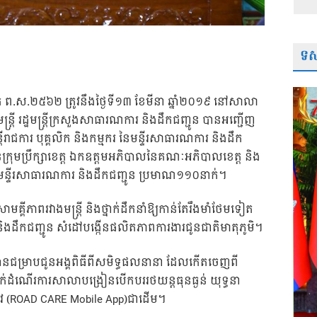
ទស្
ិស័ក ព.ស.២៥៦២ ត្រូវនឹងថ្ងៃទី១៣ ខែមីនា ឆ្នាំ២០១៩ នៅសាលា
ន្ត្រី រដ្ឋមន្ត្រីក្រសួងសាធារណការ និងដឹកជញ្ជូន បានអញ្ជើញ
រីរាជក
ារ បុគ្គលិក និងកម្មករ នៃមន្ទីរសាធារណការ និងដឹក
្រុមប្រឹក្សាខេត្ត ឯកឧត្ដមអភិបាលនៃគណៈអភិបាលខេត្ត និង
្មករនៃមន្ទីរសាធារណការ និងដឹកជញ្ជូន ប្រមាណ១១០នាក់។
្គីភាពរវាងមន្ត្រី និងថ្នាក់ដឹកនាំឱ្យកាន់តែរឹងមាំថែមទៀត
ិងដឹកជញ្ជូន សំដៅបង្កើនផលិតភាពការងារជូនជាតិមាតុភូមិ។
ី បានជម្រាបជូនអង្គពិធីពីសមិទ្ធផលនានា ដែលកើតចេញពី
ក់ដំណើរការសាលាបង្រៀនបើកបររថយន្តធុនធ្ងន់ យុទ្ធនា
ាំផ្លូវ (ROAD CARE Mobile App)ជាដើម។