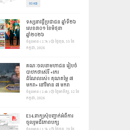
93 KB
ទស្សនាវដ្ដីប្រជាជន ឆ្នាំទី២៦
លេខ៣០១ ខែមិថុនា
ឆ្នាំ២០២៦
ថ្ងៃ​ពុធ, 15 ខែ​
ចំនួនអាន ( 2.7k )
កក្កដា, 2026
គណៈចលនាមហាជន រៀបចំ
បាឋកថាស៊េរី «កេរ
ដំណែលរស់៖ គុណតម្លៃ ៧
មករា» នៅវិមាន ៧ មករា
ថ្ងៃ​អាទិត្យ, 12 ខែ​
ចំនួនអាន ( 2.4k )
កក្កដា, 2026
E14.ពាក្យសុំបញ្ជាក់អំពីការ
ចូលរួមជីវភាពបក្ស
ថ្ងៃ​ចន្ទ, 20 ខែ​
ចំនួនអាន ( 1.7k )