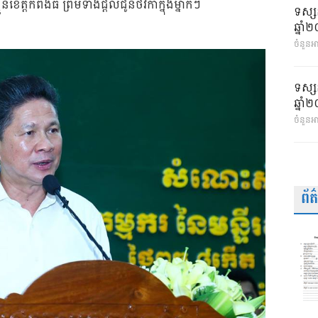
នខេត្តកំពង់ធំ ព្រមទាំងជ្តល់ជូនថវិកាក្នុងម្នាក់ៗ
ទស្ស
ឆ្នា
ចំនួនអា
ទស្ស
ឆ្នា
ចំនួនអ
ព័