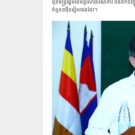
ជូនមន្ត្រីឆ្នើមនៃមន្ទីរសាធារណការ និងដឹកជញ្ជូ
ចំនួន៥ម៉ឺនរៀលផងដែរ។