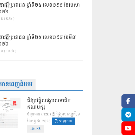
នាវដ្ដីប្រជាជន ឆ្នាំទី២៥ លេខ២៩៩ ខែមេសា
ំ២០២៦
ន ( 5.5k )
នាវដ្ដីប្រជាជន ឆ្នាំទី២៥ លេខ២៩៨ ខែមីនា
ំ២០២៦
ាន ( 10.3k )
ត៌មានពេញនិយម
ជីវប្រវត្តិសង្ខេបសមាជិក
គណបក្ស
ថ្ងៃ​ព្រហស្បតិ៍, 9
ចំនួនអាន ( 12k )
ខែ​កក្កដា, 2026
ទាញយក
104 KB