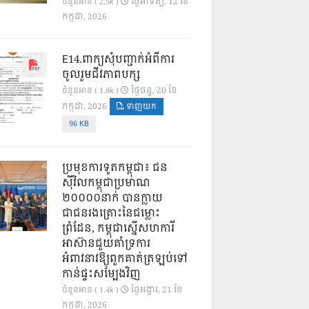
ថ្ងៃ​អាទិត្យ, 12 ខែ​
ចំនួនអាន ( 2.5k )
កក្កដា, 2026
E14.ពាក្យសុំបញ្ជាក់អំពីការ
ចូលរួមជីវភាពបក្ស
ថ្ងៃ​ចន្ទ, 20 ខែ​
ចំនួនអាន ( 1.8k )
កក្កដា, 2026
ទាញយក
96 KB
ប្រមុខការទូតកម្ពុជា៖ ជន
ស៊ីវិលកម្ពុជាប្រមាណ
២០០០០នាក់ បានក្លាយ
ជាជនរងគ្រោះនៃជម្លោះ
ព្រំដែន, កម្ពុជាស្នើសហការី
អាស៊ានជួយគាំទ្រការ
អំពាវនាវឱ្យពួកគាត់ត្រឡប់ទៅ
កាន់ផ្ទះសម្បែងវិញ
ថ្ងៃ​អង្គារ, 21 ខែ​
ចំនួនអាន ( 1.4k )
កក្កដា, 2026