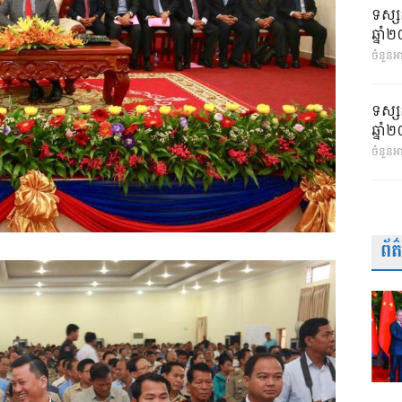
ទស្ស
ឆ្នា
ចំនួនអា
ទស្ស
ឆ្នា
ចំនួនអ
ព័