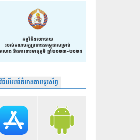
មវិធីមើលព័ត៌មានតាមទូរស័ព្វ