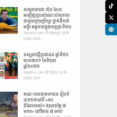
សម្តេចតេជោ ហ៊ុន សែន
អញ្ជើញជួបសំណេះសំណាល
ជាមួយក្រុមប្រឹក្សា ថ្នាក់ដឹកនាំ
មន្ទីរ អង្គភាពក្នុងខេត្តព្រះវិហារ
ថ្ងៃ​សុក្រ, 10 ខែ​
ចំនួនអាន ( 4.8k )
កក្កដា, 2026
ទស្សនាវដ្ដីប្រជាជន ឆ្នាំទី២៦
លេខ៣០១ ខែមិថុនា
ឆ្នាំ២០២៦
ថ្ងៃ​ពុធ, 15 ខែ​
ចំនួនអាន ( 2.8k )
កក្កដា, 2026
គណៈចលនាមហាជន រៀបចំ
បាឋកថាស៊េរី «កេរ
ដំណែលរស់៖ គុណតម្លៃ ៧
មករា» នៅវិមាន ៧ មករា