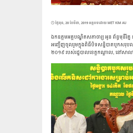
POSTED
ថ្ងៃ​ពុធ, 20 ខែ​មីនា, 2019
អត្ថបទដោយ
MET KIM AU
ON
ឯកឧត្ដមអគ្គបណ្ឌិតសភាចារ្យ អូន ព័ន្ធមុនីរ័ត្ន ឧបន
អញ្ជើញចូលរួមក្នុងពិធីបិទសន្និបាតបូកសរុបល
២០១៩ របស់រដ្ឋបាលខេត្តកណ្តាល, នៅសាលាខេត