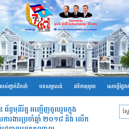
បស់ថ្នាក់ដឹកនាំ
បទសម្ភាសន៍
វេទិកាតុមូល
សេចក្ដីថ្លែ
័ន្ធមុនីរ័ត្ន អញ្ជើញចូលរួមក្នុង
លការងារប្រចាំឆ្នាំ ២០១៨ និង លើក