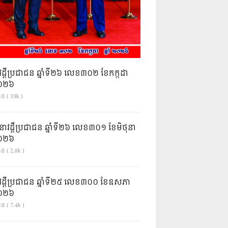
វដ្តីប្រជាជន ឆ្នាំទី២៦ លេខ៣០២ ខែកក្កដា
ំ២០២៦
ាន ( 19k )
នាវដ្ដីប្រជាជន ឆ្នាំទី២៦ លេខ៣០១ ខែមិថុនា
ំ២០២៦
ន ( 2.8k )
វដ្តីប្រជាជន ឆ្នាំទី២៥ លេខ៣០០ ខែឧសភា
ំ២០២៦
ន ( 7.4k )