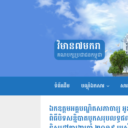
Skip
to
content
វិមាន៧មករា
គណបក្សប្រជាជនកម្ពុជា
ទំព័រដើម
បណ្តុំឯកសារ
សាររ
ឯកឧត្ដមអគ្គបណ្ឌិតសភាចារ្យ អូន ព
ពិធីបិទសន្និបាតបូកសរុបលទ្ធផ