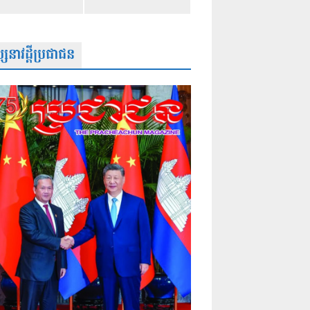
សនាវដ្តីប្រជាជន