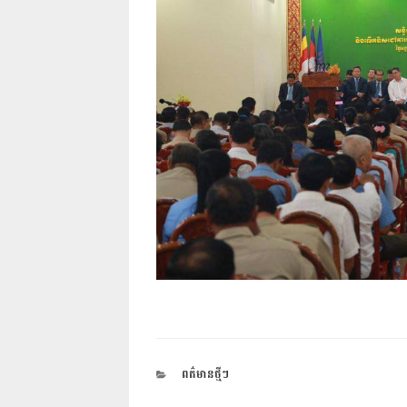
CATEGORIES
ពត៌មានថ្មីៗ