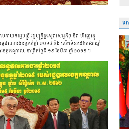
ទស្
ាយករដ្ឋមន្រ្តី រដ្ឋមន្ដ្រីក្រសួងសេដ្ឋកិច្ច និង ហិរញ្ញវត្ថុ
ទ្ធផលការងារប្រចាំឆ្នាំ ២០១៨ និង លើកទិសដៅការងារឆ្នាំ
្តកណ្តាល, នាព្រឹកថ្ងៃទី ១៩ ខែមិនា ឆ្នាំ២០១៩ ។