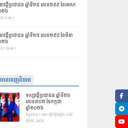
នាវដ្ដីប្រជាជន ឆ្នាំទី២៥ លេខ២៩៩ ខែមេសា
ំ២០២៦
ន ( 5.6k )
នាវដ្ដីប្រជាជន ឆ្នាំទី២៥ លេខ២៩៨ ខែមីនា
ំ២០២៦
ាន ( 10.4k )
ត៌មានពេញនិយម
ទស្សវដ្តីប្រជាជន ឆ្នាំទី២៦
លេខ៣០២ ខែកក្កដា
ឆ្នាំ២០២៦
ថ្ងៃ​អង្គារ, 4 ខែ​
ចំនួនអាន ( 19k )
សីហា, 2026