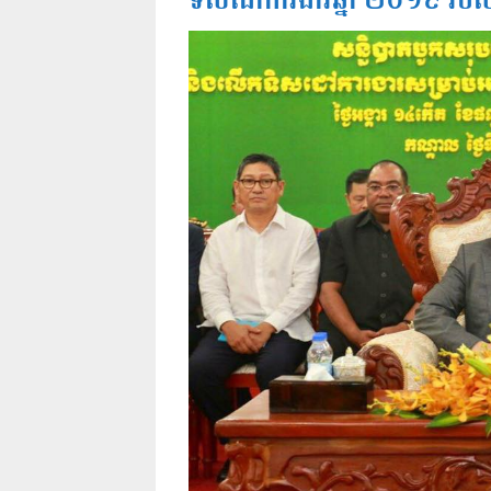
ទិសដៅការងារឆ្នាំ ២០១៩ របស់