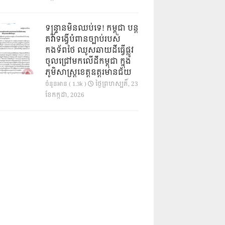
ទន្ទ្រានមិនឈប់ទេ! កម្ពុជា បន្ត
តវ៉ាទង្វើបំពានច្បាប់របស់
កងទ័ពថៃ ឈូសឆាយដីធ្វើផ្លូវ
ចូលជ្រៅមកលើដីកម្ពុជា ក្នុង
ភូមិសាស្ត្រខេត្តឧត្តរមានជ័យ
ថ្ងៃ​ព្រហស្បតិ៍, 23
ចំនួនអាន ( 1.3k )
ខែ​កក្កដា, 2026