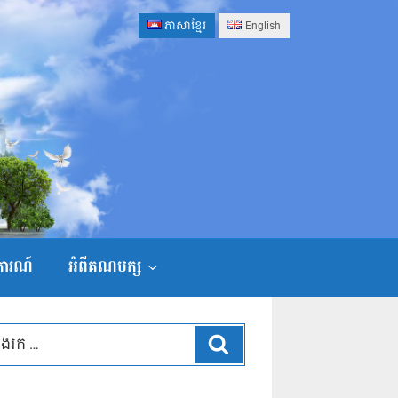
ភាសាខ្មែរ
English
ងការណ៍
អំពីគណបក្ស
ស្វែងរក