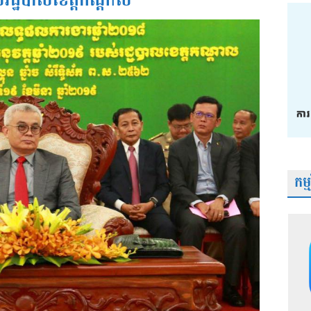
រដ្ឋបាលខេត្តកណ្តាល
កម្