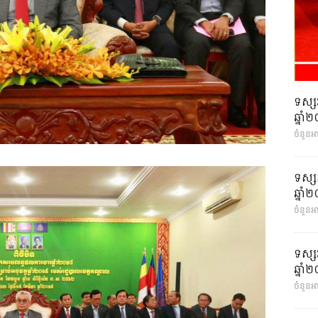
ទស្ស
ឆ្នា
ចំនួនអ
ទស្ស
ឆ្នា
ចំនួនអា
ទស្ស
ឆ្នា
ចំនួនអា