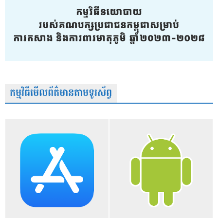
កម្មវិធីមើលព័ត៌មានតាមទូរស័ព្វ