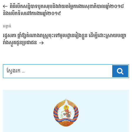
នាំទិស​
មុន
ពិធីបើកសន្និបាទបូកសរុបនិងវាយតម្លៃការងារសុខាភិបាលឆ្នាំ២០១៨
ប្រកាស
និងលើកទិសដៅការងារឆ្នាំ២០១៩
អត្ថបទ
បន្ទាប់
បន្ទាប់
រដ្ឋសភា ផ្ដាំឱ្យតំណាងរាស្ត្រចុះទៅមូលដ្ឋានរៀងខ្លួន ដើម្បីដោះស្រាយបញ្ហា
រាំងស្ងួតជូនប្រជាជន
ស្វែ