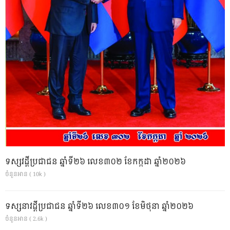
ទស្សវដ្តីប្រជាជន ឆ្នាំទី២៦ លេខ៣០២ ខែកក្កដា ឆ្នាំ២០២៦
ចំនួនអាន ( 10k )
ទស្សនាវដ្ដីប្រជាជន ឆ្នាំទី២៦ លេខ៣០១ ខែមិថុនា ឆ្នាំ២០២៦
ចំនួនអាន ( 2.6k )