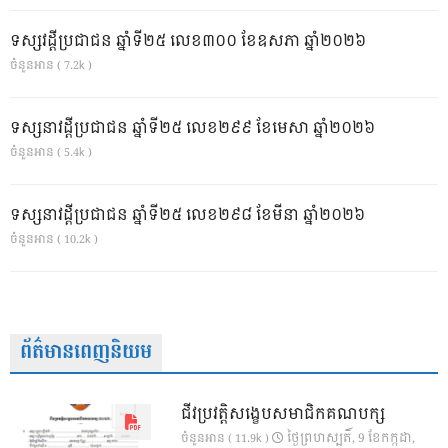
ទស្សវដ្តីប្រជាជន ឆ្នាំទី២៥ លេខ៣០០ ខែឧសភា ឆ្នាំ២០២៦
ចំនួនអាន ( 7.2k )
ទស្សនាវដ្ដីប្រជាជន ឆ្នាំទី២៥ លេខ២៩៩ ខែមេសា ឆ្នាំ២០២៦
ចំនួនអាន ( 5.4k )
ទស្សនាវដ្ដីប្រជាជន ឆ្នាំទី២៥ លេខ២៩៨ ខែមីនា ឆ្នាំ២០២៦
ចំនួនអាន ( 10.2k )
ព័ត៌មានពេញនិយម
ជីវប្រវត្តិសង្ខេបសមាជិកគណបក្ស
ថ្ងៃ​ព្រហស្បតិ៍, 9 ខែ​កក្កដា,
ចំនួនអាន ( 11.9k )