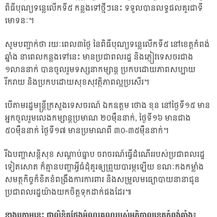
ពិធីបុណ្យទន្លេលើកទី៥ កន្លងទៅថ្មីៗនេះ ទទួលបានលទ្ធផលគួរជាទី
មោទនៈ។
សូមបញ្ជាក់ថា រយៈពេល៣ថ្ងៃ នៃពិធីបុណ្យទន្លេលើកទី៥ នៅខេត្តកំពង់
ឆ្នាំង នាពេលកន្លងទៅនេះ មានប្រជាពលរដ្ឋ និងភ្ញៀវទេសចរជាង
១លាននាក់ បានចូលរួមទស្សនាកម្សាន្ត ប្រកបដោយភាពសប្បាយ
រីករាយ និងប្រកបដោយសុខសុវត្ថិភាពល្អប្រសើរ។
បើតាមរដ្ឋមន្ត្រីក្រសួងទេសចរណ៍ ឯកឧត្តម ថោង ខុន នៅថ្ងៃទី១៥ មាន
អ្នកចូលរួមលេងកម្សាន្តប្រមាណ ២០ម៉ឺននាក់, ថ្ងៃទី១៦ មានជាង
៥០ម៉ឺននាក់ ថ្ងៃទី១៧ មានប្រមាណពី ៣០-៣៥ម៉ឺននាក់។
រីឯបញ្ហាសន្តិសុខ សណ្ដាប់ធ្នាប ចរាចរណ៍ធ្វើដំណើររបស់ប្រជាពលរដ្ឋ
ទៀតសោត ក៏គ្មានបញ្ហាអ្វីធំដុំគួរឲ្យព្រួយបារម្ភឡើយ ខណៈកងកម្លាំង
សមត្ថកិច្ចក៏ខិតខំពង្រឹងការការពារ និងសម្រួលមធ្យោបាយនានាជូន
ប្រជាពលរដ្ឋយ៉ាងយកចិត្តទុកដាក់ផងដែរ៕
ខាងក្រោមនេះ ជាលិខិតថ្លែងអំណរគុណរបស់អភិបាលខេត្តកំពង់ឆ្នាំង៖