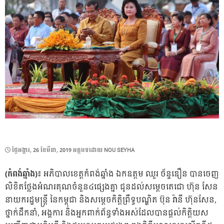
POSTED
ថ្ងៃ​អង្គារ, 26 ខែ​មីនា, 2019
អត្ថបទដោយ
NOU SEYHA
ON
(កំពង់ឆ្នាំង)៖
អភិបាលខេត្តកំពង់ឆ្នាំង ឯកឧត្តម ឈួរ ច័ន្ទឌឿន បានចេញ
លិខិតថ្លែងអំណរគុណចំនួន៤ផ្សេងគ្នា ជូនដល់សម្ដេចតេជោ ហ៊ុន សែន
នាយករដ្ឋមន្ដ្រី នៃកម្ពុជា និងសម្ដេចកិត្តិព្រឹទ្ធបណ្ឌិត ប៊ុន រ៉ានី ហ៊ុនសែន,
ថ្នាក់ដឹកនាំ, អង្គការ និងអ្នកពាក់ព័ន្ធទាំងអស់ដែលបានផ្ដល់កិត្តិយស