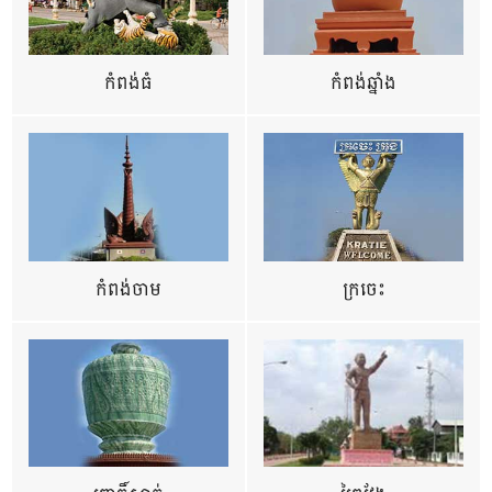
កំពង់ធំ
កំពង់ឆ្នាំង
កំពង់ចាម
ក្រចេះ