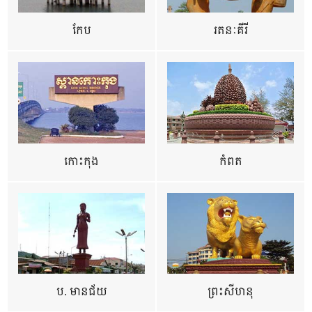
កែប
រតនៈគីរី
កោះកុង
កំពត
ប. មានជ័យ
ព្រះសីហនុ