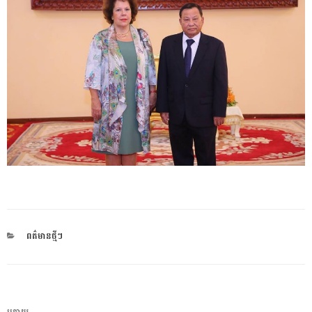
CATEGORIES
ពត៌មានថ្មីៗ
ការ​