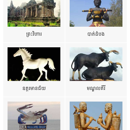
ព្រះវិហារ
បាត់ដំបង
ឧត្ដរមានជ័យ
មណ្ឌលគីរី