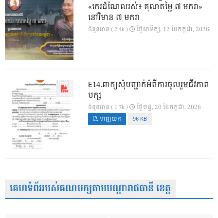
«កេរដំណែលរស់៖ គុណតម្លៃ ៧ មករា»
នៅវិមាន ៧ មករា
ថ្ងៃ​អាទិត្យ, 12 ខែ​កក្កដា, 2026
ចំនួនអាន ( 2.4k )
E14.ពាក្យសុំបញ្ជាក់អំពីការចូលរួមជីវភាព
បក្ស
ថ្ងៃ​ចន្ទ, 20 ខែ​កក្កដា, 2026
ចំនួនអាន ( 1.7k )
ទាញយក
96 KB
គេហទំព័ររបស់គណបក្សតាមបណ្តារាជធានី ខេត្ត