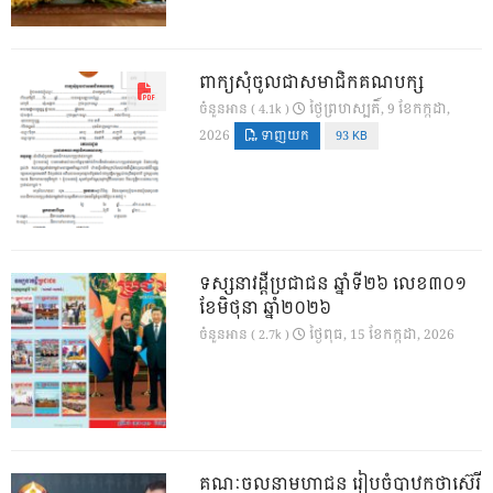
ពាក្យសុំចូលជាសមាជិកគណបក្ស
ថ្ងៃ​ព្រហស្បតិ៍, 9 ខែ​កក្កដា,
ចំនួនអាន ( 4.1k )
2026
ទាញយក
93 KB
ទស្សនាវដ្ដីប្រជាជន ឆ្នាំទី២៦ លេខ៣០១
ខែមិថុនា ឆ្នាំ២០២៦
ថ្ងៃ​ពុធ, 15 ខែ​កក្កដា, 2026
ចំនួនអាន ( 2.7k )
គណៈចលនាមហាជន រៀបចំបាឋកថាស៊េរី