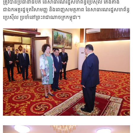
ត្រូវបានប្រធានាធិបតី នៃសាធារណរដ្ឋសហព័ន្ធប្រេស៊ីល តែងតាំង
ជាឯកអគ្គរដ្ឋទូតវិសាមញ្ញ និងពេញសមត្ថភាព នៃសាធារណរដ្ឋសហព័ន្ធ
ប្រេស៊ីល ប្រចាំនៅព្រះរាជាណាចក្រកម្ពុជា។