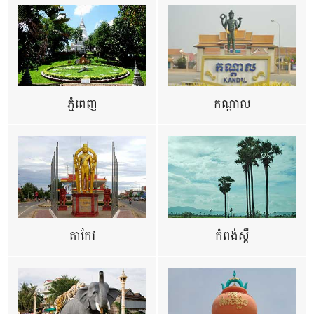
ភ្នំពេញ
កណ្តាល
តាកែវ
កំពង់ស្ពឺ