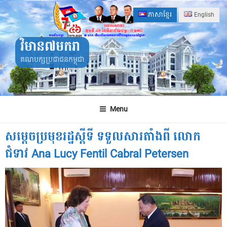
Skip
ភាសាខ្មែរ
English
to
content
វិមាន៧មករា
គណបក្សប្រជាជនកម្ពុជា
Menu
សម្តេចប្រមុខរដ្ឋស្តីទី ទទួលសារតាំងពី លោក
ជំទាវ Ana Lucy Fentil Cabral Petersen