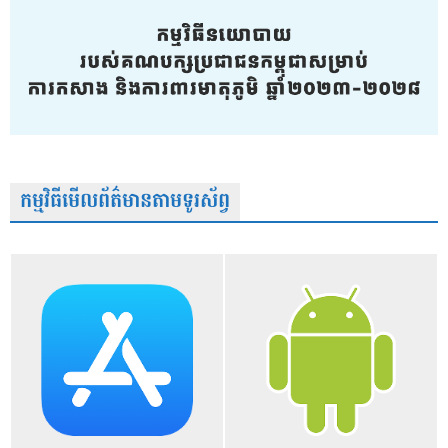
កម្មវិធីមើលព័ត៌មានតាមទូរស័ព្វ