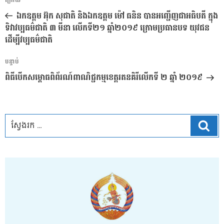
អត្ថបទ
ក្រោយ
នាំទិស​
មុន
ឯកឧត្តម អ៊ុក សុជាតិ និងឯកឧត្តម ម៉ៅ ធនិន បានអញ្ជើញជាអធិបតី ក្នុង
ប្រកាស
ទិវាវប្បធម៌ជាតិ ៣ មីនា លើកទី២១ ឆ្នាំ២០១៩ ក្រោមប្រធានបទ យុវជន
ដើម្បីវប្បធម៌ជាតិ
អត្ថបទ
បន្ទាប់
បន្ទាប់
ពិធីបើកសម្ពោធពិព័រណ៍ពាណិជ្ជកម្មខេត្តរតនគិរីលើកទី ២ ឆ្នាំ ២០១៩
ស្វែ