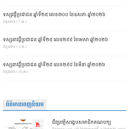
ទស្សវដ្តីប្រជាជន ឆ្នាំទី២៥ លេខ៣០០ ខែឧសភា ឆ្នាំ២០២៦
ចំនួនអាន ( 7.3k )
ទស្សនាវដ្ដីប្រជាជន ឆ្នាំទី២៥ លេខ២៩៩ ខែមេសា ឆ្នាំ២០២៦
ចំនួនអាន ( 5.5k )
ទស្សនាវដ្ដីប្រជាជន ឆ្នាំទី២៥ លេខ២៩៨ ខែមីនា ឆ្នាំ២០២៦
ចំនួនអាន ( 10.3k )
ព័ត៌មានពេញនិយម
ជីវប្រវត្តិសង្ខេបសមាជិកគណបក្ស