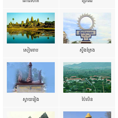
ពោធិ៍សាត់
ព្រៃវែង
សៀមរាប
ស្ទឹងត្រែង
ស្វាយរៀង
ប៉ៃលិន