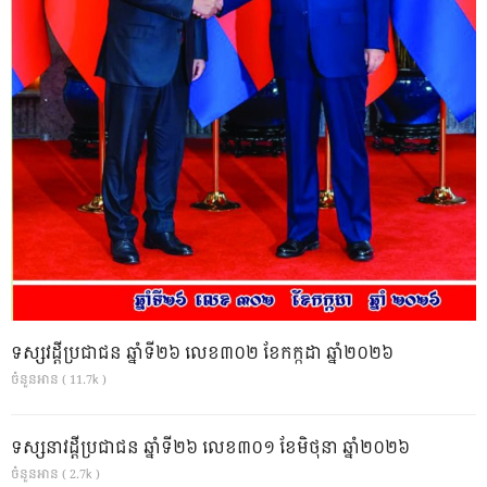
ទស្សវដ្តីប្រជាជន ឆ្នាំទី២៦ លេខ៣០២ ខែកក្កដា ឆ្នាំ២០២៦
ចំនួនអាន ( 11.7k )
ទស្សនាវដ្ដីប្រជាជន ឆ្នាំទី២៦ លេខ៣០១ ខែមិថុនា ឆ្នាំ២០២៦
ចំនួនអាន ( 2.7k )