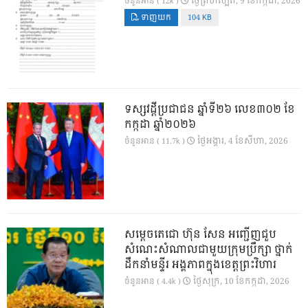
ថ្ងៃ​ព្រហស្បតិ៍, 9 ខែ​កក្កដា, 2026
ចំនួនអាន ( 12k )
ទាញយក
104 KB
ទស្សវដ្តីប្រជាជន ឆ្នាំទី២៦ លេខ៣០២ ខែ
កក្កដា ឆ្នាំ២០២៦
ថ្ងៃ​អង្គារ, 4 ខែ​សីហា, 2026
ចំនួនអាន ( 11.7k )
សម្តេចតេជោ ហ៊ុន សែន អញ្ជើញជួប
សំណេះសំណាលជាមួយក្រុមប្រឹក្សា ថ្នាក់
ដឹកនាំមន្ទីរ អង្គភាពក្នុងខេត្តព្រះវិហារ
ថ្ងៃ​សុក្រ, 10 ខែ​កក្កដា, 2026
ចំនួនអាន ( 4.4k )