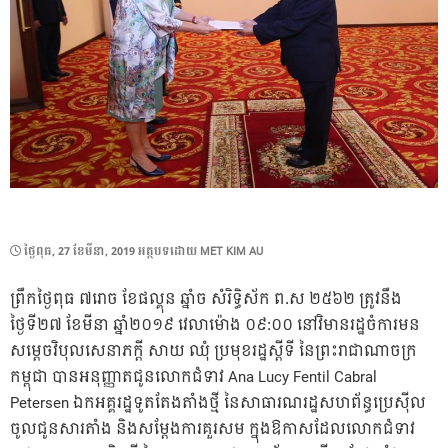
POSTED
ថ្ងៃ​ពុធ, 27 ខែ​មីនា, 2019
អត្ថបទដោយ
MET KIM AU
ON
ព្រឹកថ្ងៃពុធ ៧រោច ខែផល្គុន ឆ្នាំច សំរិទ្ធិស័ក ព.ស ២៥៦២ ត្រូវនឹង
ថ្ងៃទី២៧ ខែមីនា ឆ្នាំ២០១៩ វេលាម៉ោង ០៩:០០ នៅវិមានរដ្ឋចំការមន
សម្តេចវិបុលសេនាភក្តី សាយ ឈុំ ប្រមុខរដ្ឋស្តីទី នៃព្រះរាជាណាចក្រ
កម្ពុជា បានអនុញ្ញាតជូនលោកជំទាវ Ana Lucy Fentil Cabral
Petersen ឯកអគ្គរដ្ឋទូតតែងតាំងថ្មី នៃសាធារណរដ្ឋសហព័ន្ធប្រេស៊ីល
ចូលជូនសារតាំង និងសម្តែងការគួរសម ក្នុងឱកាសដែលលោកជំទាវ