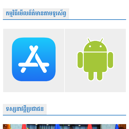
កម្មវិធីមើលព័ត៌មានតាមទូរស័ព្វ
ទស្សនាវដ្តីប្រជាជន