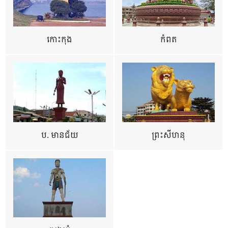
កោះកុង
កំពត
ប. មានជ័យ
ព្រះសីហនុ