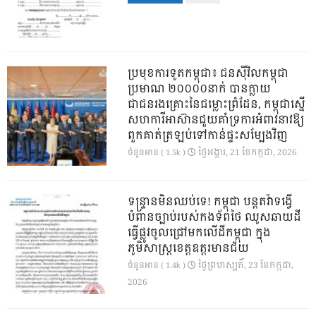
ប្រមុខការទូតកម្ពុជា៖ ជនស៊ីវិលកម្ពុជា
ប្រមាណ ២០០០០នាក់ បានក្លាយ
ជាជនរងគ្រោះនៃជម្លោះព្រំដែន, កម្ពុជាស្នើ
សហការីអាស៊ានជួយគាំទ្រការអំពាវនាវឱ្យ
ពួកគាត់ត្រឡប់ទៅកាន់ផ្ទះសម្បែងវិញ
ថ្ងៃ​អង្គារ, 21 ខែ​កក្កដា, 2026
ចំនួនអាន ( 1.5k )
ទន្ទ្រានមិនឈប់ទេ! កម្ពុជា បន្តតវ៉ាទង្វើ
បំពានច្បាប់របស់កងទ័ពថៃ ឈូសឆាយដី
ធ្វើផ្លូវចូលជ្រៅមកលើដីកម្ពុជា ក្នុង
ភូមិសាស្ត្រខេត្តឧត្តរមានជ័យ
ថ្ងៃ​ព្រហស្បតិ៍, 23 ខែ​កក្កដា,
ចំនួនអាន ( 1.4k )
2026