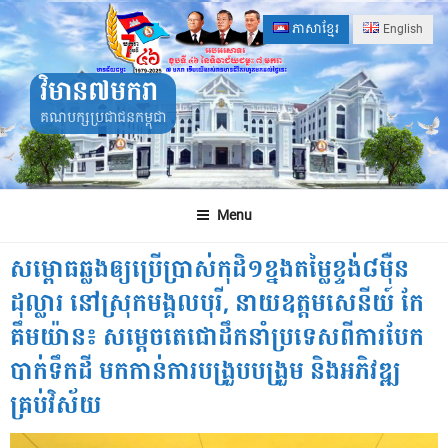
Skip
ភាសាខ្មែរ
English
to
content
វិមាន៧មករា
គណបក្សប្រជាជនកម្ពុជា
Menu
សម្ពោធឆ្លងឲ្យប្រើប្រាស់កុដិ១ខ្នងតម្លៃខ្ទង់៨ម៉ឺន
ដុល្លារ នៅស្រុកមង្គលបុរី, នាយឧត្តមសេនីយ៍ កែ
គឹមយ៉ាន៖ សម្តេចតេជោដឹកនាំប្រទេសពីការបែក
បាក់ទឹកដី មកកាន់ការបង្រួបបង្រួម និងអភិវឌ្ឍ
គ្រប់វិស័យ