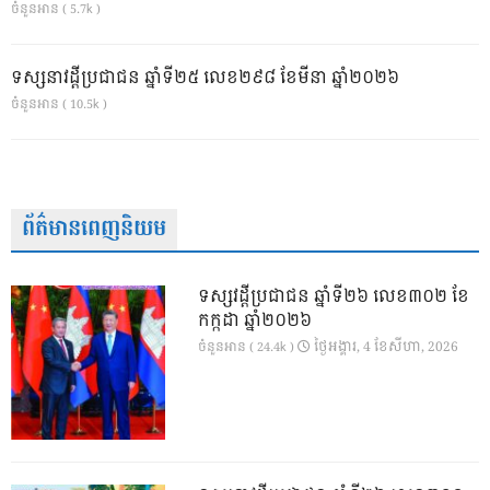
ចំនួនអាន ( 5.7k )
ទស្សនាវដ្ដីប្រជាជន ឆ្នាំទី២៥ លេខ២៩៨ ខែមីនា ឆ្នាំ២០២៦
ចំនួនអាន ( 10.5k )
ព័ត៌មានពេញនិយម
ទស្សវដ្តីប្រជាជន ឆ្នាំទី២៦ លេខ៣០២ ខែ
កក្កដា ឆ្នាំ២០២៦
ថ្ងៃ​អង្គារ, 4 ខែ​សីហា, 2026
ចំនួនអាន ( 24.4k )