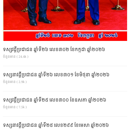
ទស្សវដ្តីប្រជាជន ឆ្នាំទី២៦ លេខ៣០២ ខែកក្កដា ឆ្នាំ២០២៦
ចំនួនអាន ( 24.4k )
ទស្សនាវដ្ដីប្រជាជន ឆ្នាំទី២៦ លេខ៣០១ ខែមិថុនា ឆ្នាំ២០២៦
ចំនួនអាន ( 2.9k )
ទស្សវដ្តីប្រជាជន ឆ្នាំទី២៥ លេខ៣០០ ខែឧសភា ឆ្នាំ២០២៦
ចំនួនអាន ( 7.5k )
ទស្សនាវដ្ដីប្រជាជន ឆ្នាំទី២៥ លេខ២៩៩ ខែមេសា ឆ្នាំ២០២៦