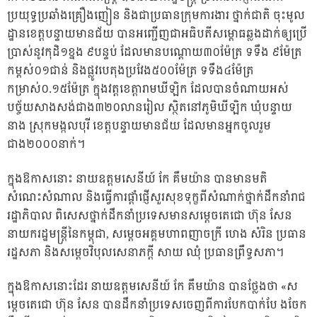
ប្រយុទ្ធប្រឆាំងគ្រឿងញៀន និងជាប្រធានក្រុមការងារ ថ្នាក់ជាតិ ចុះមូល
ដ្ឋានខេត្តបន្ទាយមានជ័យ បានអញ្ជើញជាអធិបតីសម្ពោធឆ្លងដាក់ឲ្យប្រើ
ប្រាស់នូវកុដិ១ខ្នង ៩បន្ទប់ ដែលមានបណ្តោយ៣០ម៉ែត្រ ទទឹង ៩ម៉ែត្រ
កម្ពស់០១ជាន់ និងផ្លូវបេតុងប្រវែង៥០០ម៉ែត្រ ទទឹង៤ម៉ែត្រ
កម្រាស់០.១៥ម៉ែត្រ ក្នុងវត្តខេត្តារាមឃីឡិក ដែលបានចំណាយអស់
បច្ច័យសាងសង់ជាង៣២០លានរៀល ស្ថិតនៅភូមិឃីឡិក ឃុំបន្ទាយ
នាង ស្រុកមង្កលបុរី ខេត្តបន្ទាយមានជ័យ ដែលមានអ្នកចូលរួម
ជាង២០០០នាក់។
ក្នុងឱកាសនោះ នាយឧត្តមសេនីយ៍ កែ គឹមយ៉ាន បានមានមតិ
សំណេះសំណាល និងធ្វើការផ្ដាំផ្ញើសួរសុខទុក្ខពីសំណាក់ថ្នាក់ដឹកនាំរាជ
រដ្ឋាភិបាល ពិសេសថ្នាក់ដឹកនាំប្រទេសមានសម្ដេចតេជោ ហ៊ុន សែន
នាយករដ្ឋមន្ត្រីនៃកម្ពុជា, សម្ដេចអគ្គមហាពញាចក្រី ហេង សំរិន ប្រធាន
រដ្ឋសភា និងសម្ដេចវិបុលសេនាភក្ដី សាយ ឈុំ ប្រធានព្រឹទ្ធសភា។
ក្នុងឱកាសនោះដែរ នាយឧត្តមសេនីយ៍ កែ គឹមយ៉ាន បានថ្លែងថា «ស
ម្តេចតេជោ ហ៊ុន សែន បានដឹកនាំប្រទេសចេញពីការបែកបាក់បែ ងចែក