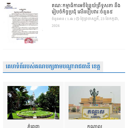
គណៈកម្មាធិការអចិន្ត្រៃយ៍ព្រឹទ្ធសភា នឹង
រៀបចំកិច្ចប្រជុំ លើរបៀបវារៈចំនួន៥
ថ្ងៃ​ព្រហស្បតិ៍, 23 ខែ​កក្កដា,
ចំនួនអាន ( 1.4k )
2026
គេហទំព័ររបស់គណបក្សតាមបណ្តារាជធានី ខេត្ត
ភ្នំពេញ
កណ្តាល