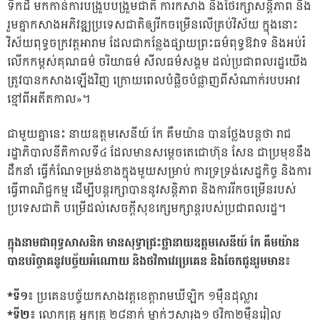
ទឹកដី មកកាន់ការបង្រួបបង្រួមជាតិ ការកសាង និងថែរក្សាសន្តិភាព និង
រួមគ្នាកសាងអភិវឌ្ឍប្រទេសជាតិឲ្យរីកចម្រើនលើគ្រប់វិស័យ ក្នុងនោះ
វិស័យពុទ្ធចក្រវត្តអារាម ដែលជាកន្លែងផ្សាយព្រះធម៌ពុទ្ធឱវាទ និងអប់រំ
លើកកម្ពស់គុណធម៌ ចរិយាធម៌ សីលធម៌សង្គម ដល់ប្រជាពលរដ្ឋយើង
ត្រូវបានកសាងឡើងវិញ ក្រោយពេលបំផ្លិចបំផ្លាញពីសំណាក់របបអាវ
ខ្មៅពីអតីតកាល»។
ជាមួយគ្នានេះ នាយឧត្តមសេនីយ៍ កែ គឹមយ៉ាន បានថ្លែងបន្តថា រាជ
រដ្ឋាភិបាលនីតិកាលទី៤ ដែលមានសម្តេចតេជោហ៊ុន សែន ជាប្រមុខនឹង
ដឹកនាំ ធ្វើកំណែទម្រង់ខាងក្នុងមួយសម្រាប់ ការទ្រទ្រង់សេដ្ឋកិច្ច និងការ
ធ្វើពាណិជ្ជកម្ម ដើម្បីបន្តរក្សាបាននូវសន្តិភាព និងការរីកចម្រើនរបស់
ប្រទេសជាតិ បម្រើដល់សេចក្តីសុខក្សេមក្សាន្តរបស់ប្រជាពលរដ្ឋ។
ក្នុងនាមជាពុទ្ធសាសនិក មានសុទ្ធាជ្រះថ្លានាយឧត្តមសេនីយ៍ កែ គឹមយ៉ាន
បានបរិច្ចាគនូវបច្ច័យអំណោយ និងថវិកាវេរប្រគេន និងចែកជូនរួមមាន៖
*ទី១៖
ប្រគេនបច្ច័យកសាងវត្តខេត្តារាមឃីឡិក ១ម៉ឺនដុល្លារ
*ទី២៖
លោកគ្រូ អ្នកគ្រូ ២៨នាក់ ម្នាក់ៗសារុង១ ថវិកា២ម៉ឺនរៀល