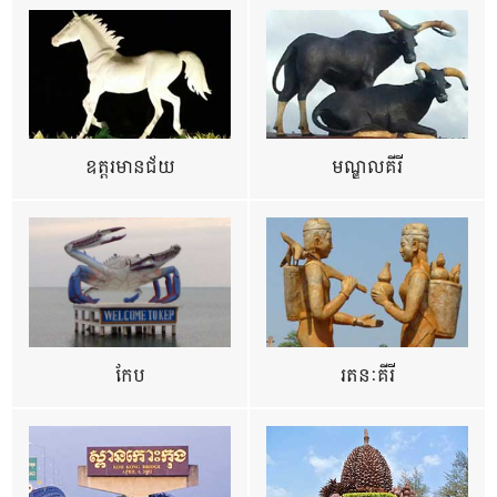
ឧត្ដរមានជ័យ
មណ្ឌលគីរី
កែប
រតនៈគីរី