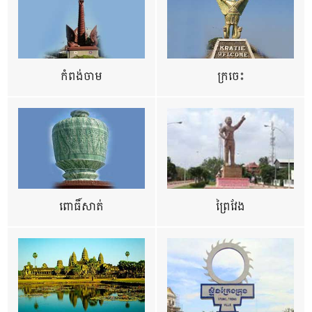
កំពង់ចាម
ក្រចេះ
ពោធិ៍សាត់
ព្រៃវែង