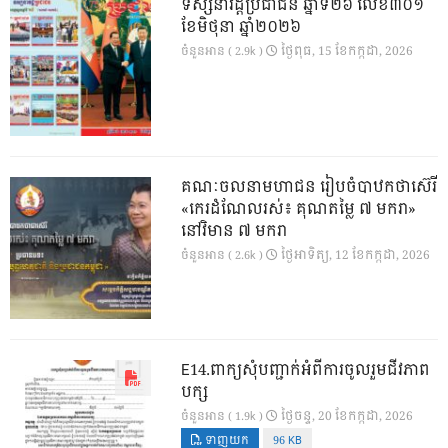
ទស្សនាវដ្ដីប្រជាជន ឆ្នាំទី២៦ លេខ៣០១
ខែមិថុនា ឆ្នាំ២០២៦
ថ្ងៃ​ពុធ, 15 ខែ​កក្កដា, 2026
ចំនួនអាន ( 2.9k )
គណៈចលនាមហាជន រៀបចំបាឋកថាស៊េរី
«កេរដំណែលរស់៖ គុណតម្លៃ ៧ មករា»
នៅវិមាន ៧ មករា
ថ្ងៃ​អាទិត្យ, 12 ខែ​កក្កដា, 2026
ចំនួនអាន ( 2.6k )
E14.ពាក្យសុំបញ្ជាក់អំពីការចូលរួមជីវភាព
បក្ស
ថ្ងៃ​ចន្ទ, 20 ខែ​កក្កដា, 2026
ចំនួនអាន ( 1.9k )
ទាញយក
96 KB