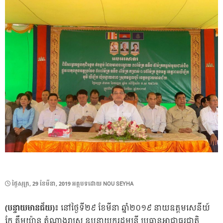
POSTED
ថ្ងៃ​សុក្រ, 29 ខែ​មីនា, 2019
អត្ថបទដោយ
NOU SEYHA
ON
(បន្ទាយមានជ័យ)៖
នៅថ្ងៃទី២៩ ខែមីនា ឆ្នាំ២០១៩ នាយឧត្តមសេនីយ៍
កែ គឹមយ៉ាន តំណាងរាស្រ្ត ឧបនាយករដ្ឋមន្ត្រី ប្រធានអាជ្ញាធរជាតិ