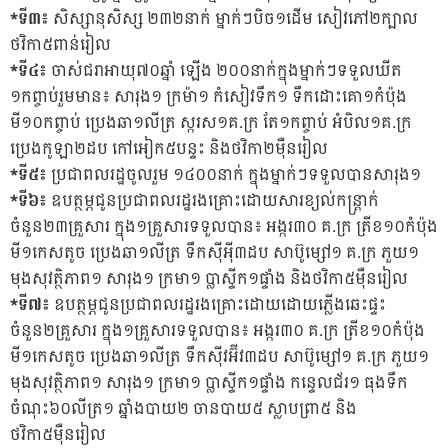
*ទី៣៖
សិស្សានុសិស្ស ២៣២នាក់ ម្នាក់ៗបិច១ដើម សៀវភៅ២ក្បាល
ថវិកា៥ពាន់រៀល
*ទី៤៖
ចាស់ជរាអាយុ៧០ឆ្នាំ ឡើង ២០០នាក់ក្នុងម្នាក់ៗទទួលឃីត
១កព្ចាប់រួមមាន៖ សារុង១ ក្រម៉ា១ កំសៀវទឹក១ ទឹកដោះគោ១កំប៉ុង
មី១០កព្ចាប់ ប្រេងឆា១លីត្រ ស្ករស១គ.ក្រ តែ១កព្ចាប់ អំបិល១គ.ក្រ
ប្រេងកូឡា២ដប កៅអៀក៥បន្ទះ និងថវិកា២ម៉ឺនរៀល
*ទី៥៖
ប្រជាពលរដ្ឋចូលរួម ១៤០០នាក់ ក្នុងម្នាក់ៗទទួលបានសារុង១
*ទី៦៖
ឧបត្ថម្ភជូនប្រជាពលរដ្ឋរងគ្រោះដោយសារខ្យល់កន្ត្រាក់
ចំនួន២៣គ្រួសារ ក្នុង១គ្រួសារទទួលបាន៖ អង្ករ៣០ គ.ក្រ ត្រីខ១០កំប៉ុង
មី១កេសតូច ប្រេងឆា១លីត្រ ទឹកសុីអុី៣ដប សាប៊ូម្សៅ១ គ.ក្រ ភួយ១
មុងសុវត្ថិភាព១ សារុង១ ក្រមា១ ប្លាស្ទីក១ផ្ទាំង និងថវិកា៥ម៉ឺនរៀល
*ទី៧៖
ឧបត្ថម្ភជូនប្រជាពលរដ្ឋរងគ្រោះដោយដោយភ្លើងឆេះផ្ទះ
ចំនួន២គ្រួសារ ក្នុង១គ្រួសារទទួលបាន៖ អង្ករ៣០ គ.ក្រ ត្រីខ១០កំប៉ុង
មី១កេសតូច ប្រេងឆា១លីត្រ ទឹកស៊ីវអ៊ីវ៣ដប សាប៊ូម្សៅ១ គ.ក្រ ភួយ១
មុងសុវត្ថិភាព១ សារុង១ ក្រមា១ ប្លាស្ទីក១ផ្ទាំង កន្ទេលជ័រ១ ធុងទឹក
ចំណុះ៦០លីត្រ១ ឆ្នាំងបាយ២ ចានបាយ៥ ស្លាបព្រា៥ និង
ថវិកា៥ម៉ឺនរៀល