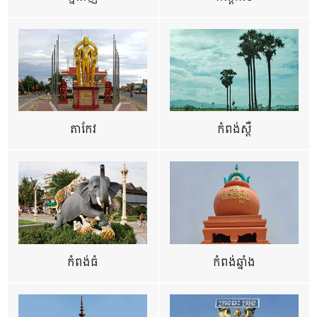
តាកែវ
កំពង់ស្ពឺ
កំពង់ធំ
កំពង់ឆ្នាំង