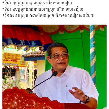
*ទី៨៖
ឧបត្ថម្ភនគរបាលស្រុក ថវិកា១លានរៀល
*ទី៩៖
ឧបត្ថម្ភកងរាជអាវុធហត្ថស្រុក ថវិកា ១លានរៀល
*ទី១០៖
ឧបត្ថម្ភយោធាសឹករងស្រុកថវិកា១លានរៀលផងដែរ៕