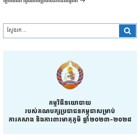
ម្តេចតេជោ ធ្វើជីវភាពប្រជាជនកាន់តែធូរធា
ស្វែ