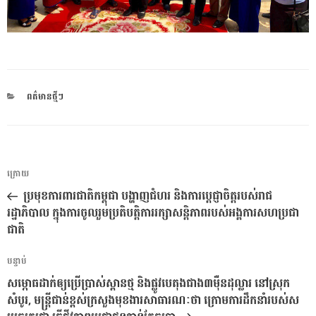
CATEGORIES
ពត៌មានថ្មីៗ
ការ​
អត្ថបទ
ក្រោយ
នាំទិស​
មុន
ប្រមុខការពារជាតិកម្ពុជា បង្ហាញជំហរ និងការប្តេជ្ញាចិត្តរបស់រាជ
ប្រកាស
រដ្ឋាភិបាល ក្នុងការចូលរួមប្រតិបត្តិការរក្សាសន្តិភាពរបស់អង្គការសហប្រជា
ជាតិ
អត្ថបទ
បន្ទាប់
បន្ទាប់
សម្ភោធដាក់ឲ្យប្រើប្រាស់ស្ពានថ្ម និងផ្លូវបេតុងជាង៣ម៉ឺនដុល្លារ នៅស្រុក
សំបូរ, មន្រ្តីជាន់ខ្ពស់ក្រសួងមុខងារសាធារណៈថា ក្រោមការដឹកនាំរបស់ស