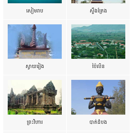
សៀមរាប
ស្ទឹងត្រែង
ស្វាយរៀង
ប៉ៃលិន
ព្រះវិហារ
បាត់ដំបង