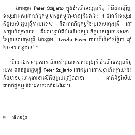
ឯកឧត្តម​
Peter Szijjarto
​ក្នុង​ដំណើរ​ទស្សនកិច្ច​ ក៏​នឹង​អញ្ជើញ​
ទស្សនា​អគារ​ពាណិជ្ជកម្ម​មេគង្គ​កម្ពុជា​-ហុង​គ្រី​ផង​ដែរ ​។ ​ដំណើរ​ទស្សន
កិច្ច​របស់​រដ្ឋមន្ត្រី​ការបរទេស​ និង​ពាណិជ្ជកម្ម​នៃ​ប្រទេស​ហុងគ្រី ​នៅ​
សប្តាហ៍​ក្រោយ​នេះ​ គឺ​នៅ​បន្ទាប់​ពី​ដំណើរ​ទស្សនកិច្ច​របស់​ប្រធាន​សភា ​
នៃ​ប្រទេស​ហុង​គ្រី​
ឯកឧត្តម​
Laszlo Kover
​ កាល​ពី​ដើម​ខែ​វិច្ឆិកា​ ឆ្នាំ​
២០១៥​ កន្លង​ទៅ​ ។
បើ​យោង​តាម​ប្រសាសន៍​របស់​ប្រធាន​សភា​ហុង​គ្រី​ ដំណើរ​ទស្សនកិច្ច​
របស់​
ឯកឧត្តម​រដ្ឋមន្ត្រី​
Peter Szijjarto​
នៅ​កម្ពុជា​នៅ​សប្តាហ៍​ក្រោយ​នេះ​
នឹង​មាន​ចុះ​ហត្ថលេខា​លើ​កិច្ច​ព្រមព្រៀង​នា​នា ​ពាក់ព័ន្ធ​វិស័យ​
ពាណិជ្ជកម្ម​ និង​ទេសចរណ៍​ផងដែ​រ ។
CATEGORIES
ពត៌មានថ្មីៗ