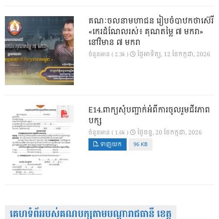
គណៈចលនាមហាជន រៀបចំបាឋកថាស៊េរី
«កេរដំណែលរស់៖ គុណតម្លៃ ៧ មករា»
នៅវិមាន ៧ មករា
ថ្ងៃ​អាទិត្យ, 12 ខែ​កក្កដា, 2026
ចំនួនអាន ( 2.3k )
E14.ពាក្យសុំបញ្ជាក់អំពីការចូលរួមជីវភាព
បក្ស
ថ្ងៃ​ចន្ទ, 20 ខែ​កក្កដា, 2026
ចំនួនអាន ( 1.6k )
ទាញយក
96 KB
គេហទំព័ររបស់គណបក្សតាមបណ្តារាជធានី ខេត្ត