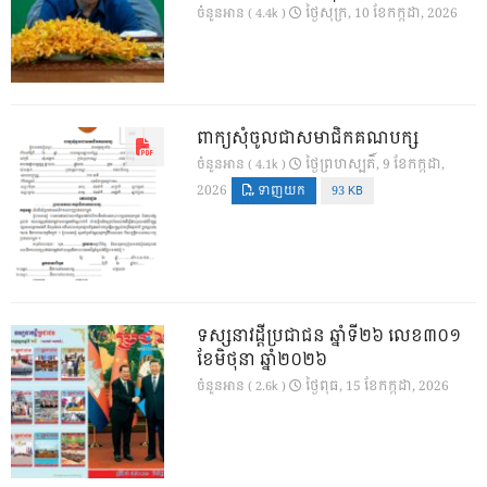
ថ្ងៃ​សុក្រ, 10 ខែ​កក្កដា, 2026
ចំនួនអាន ( 4.4k )
ពាក្យសុំចូលជាសមាជិកគណបក្ស
ថ្ងៃ​ព្រហស្បតិ៍, 9 ខែ​កក្កដា,
ចំនួនអាន ( 4.1k )
2026
ទាញយក
93 KB
ទស្សនាវដ្ដីប្រជាជន ឆ្នាំទី២៦ លេខ៣០១
ខែមិថុនា ឆ្នាំ២០២៦
ថ្ងៃ​ពុធ, 15 ខែ​កក្កដា, 2026
ចំនួនអាន ( 2.6k )