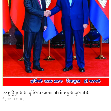
ទស្សវដ្តីប្រជាជន ឆ្នាំទី២៦ លេខ៣០២ ខែកក្កដា ឆ្នាំ២០២៦
ចំនួនអាន ( 11.4k )