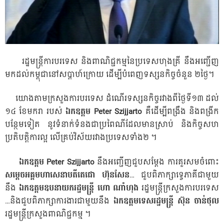
រដ្ឋមន្ត្រី​ការបរទេស​ និង​ពាណិជ្ជកម្ម​នៃ​ប្រទេស​ហុងគ្រី​ នឹង​អញ្ជើញ​
មក​ដល់​កម្ពុជា​នៅ​សប្តា​ហ៍ក្រោយ​ ដើម្បី​បំពេញ​ទស្សនកិច្ច​ចំនួន​ ២​ថ្ងៃ​។​
យោង​តាម​ក្រសួង​ការបរទេស​ ដំណើរ​ទស្សនកិច្ច​រវាង​ពី​ថ្ងៃ​ទី​១៣​ ដល់​
១៤​ ខែ​មករា​ របស់​
ឯកឧត្តម ​
Peter Szijjarto
​គឺ​ដើម្បី​ពង្រឹង​ និង​ពង្រីក​
បន្ថែម​ទៀត​ នូវ​ទំនាក់​ទំនង​ជា​ប្រពៃណី​ដែល​មាន​ស្រាប់​ និង​កិច្ច​សហ​
ប្រតិ​បត្តិ​ការ​ល្អ ​លើ​គ្រប់​វិស័យ​រវាង​ប្រទេស​ទាំង​២ ​។ ​
ឯកឧត្តម​
Peter Szijjarto
​នឹង​អញ្ជើញ​ជួប​សម្តែង​ ការ​គួរសម​ចំពោះ​
សម្តេច​អគ្គ​មហា​សេ​នា​បតី​តេ​ជោ​ ហ៊ុន​សែន​
…​ ជួប​ពិភាក្សា​ទ្វេភា​គី​ជា​មួយ​
នឹង​
ឯកឧត្តម​ឧបនាយក​រដ្ឋមន្ត្រី ​ហោ​ ណាំ​ហុង​ ​
រដ្ឋមន្ត្រី​ក្រសួង​ការបរទេស​
…​និង​ជួប​ពិភាក្សា​ការងារ​ជាមួយ​នឹង​
ឯកឧត្តម​ទេសរដ្ឋមន្ត្រី​ ស៊ុន​ ចាន់​ថុល
រដ្ឋមន្ត្រី​ក្រសួង​ពាណិជ្ជកម្ម​ ។