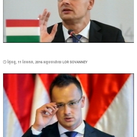
POSTED
ថ្ងៃ​ចន្ទ, 11 ខែ​មករា, 2016
អត្ថបទដោយ
LOR SOVANNEY
ON