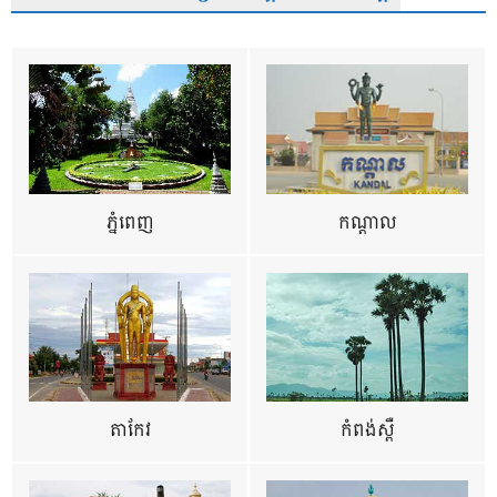
ភ្នំពេញ
កណ្តាល
តាកែវ
កំពង់ស្ពឺ