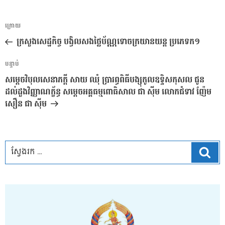
ការ​
អត្ថបទ
ក្រោយ
នាំទិស​
មុន
ក្រសួងសេដ្ឋកិច្ច បង្វិលសងថ្លៃប័ណ្ណទោចក្រយានយន្ត ប្រភេទក១
ប្រកាស
អត្ថបទ
បន្ទាប់
បន្ទាប់
សម្តេចវិបុលសេនាភក្តី សាយ ឈុំ ប្រារព្ធពិធីបង្សុកូលឧទ្ទិសកុសល ជូន
ដល់ដួងវិញ្ញាណក័្ខន្ធ សម្តេចអគ្គធម្មពោធិសាល ជា ស៊ីម លោកជំទាវ ញ៉ែម
សឿន ជា ស៊ីម
ស្វែ