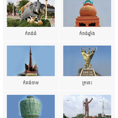
កំពង់ធំ
កំពង់ឆ្នាំង
កំពង់ចាម
ក្រចេះ