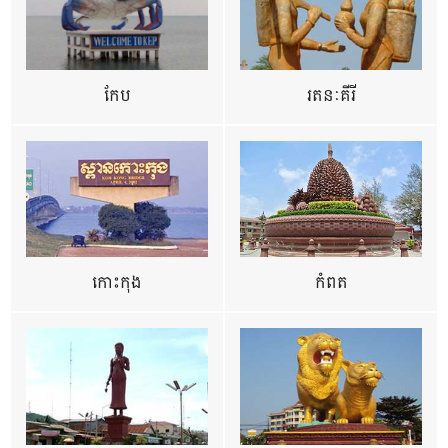
កែប
រតនៈគីរី
កោះកុង
កំពត