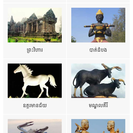
ព្រះវិហារ
បាត់ដំបង
ឧត្ដរមានជ័យ
មណ្ឌលគីរី