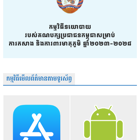
កម្មវិធីមើលព័ត៌មានតាមទូរស័ព្វ