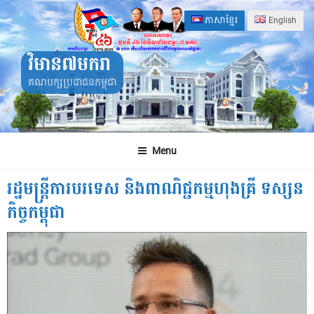
Skip
ភាសាខ្មែរ
English
to
content
វិមាន៧មករា
គណបក្សប្រជាជនកម្ពុជា
Menu
រដ្ឋមន្ត្រីការបរទេស និងពាណិជ្ជកម្មហុងគ្រី ទស្សន
កិច្ចកម្ពុជា