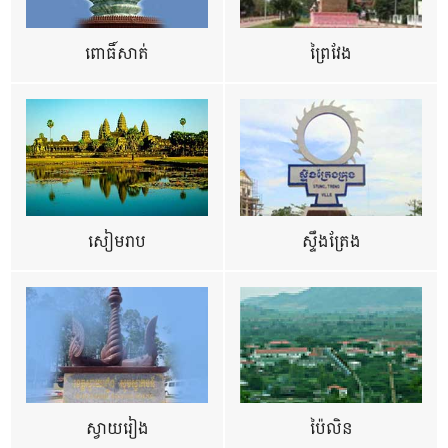
ពោធិ៍សាត់
ព្រៃវែង
សៀមរាប
ស្ទឹងត្រែង
ស្វាយរៀង
ប៉ៃលិន