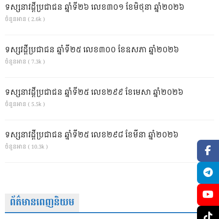
ទស្សនាវដ្ដីប្រជាជន ឆ្នាំទី២៦ លេខ៣០១ ខែមិថុនា ឆ្នាំ២០២៦
ចំនួនអាន ( 2.6k )
ទស្សវដ្តីប្រជាជន ឆ្នាំទី២៥ លេខ៣០០ ខែឧសភា ឆ្នាំ២០២៦
ចំនួនអាន ( 7.3k )
ទស្សនាវដ្ដីប្រជាជន ឆ្នាំទី២៥ លេខ២៩៩ ខែមេសា ឆ្នាំ២០២៦
ចំនួនអាន ( 5.5k )
ទស្សនាវដ្ដីប្រជាជន ឆ្នាំទី២៥ លេខ២៩៨ ខែមីនា ឆ្នាំ២០២៦
ចំនួនអាន ( 10.3k )
ព័ត៌មានពេញនិយម