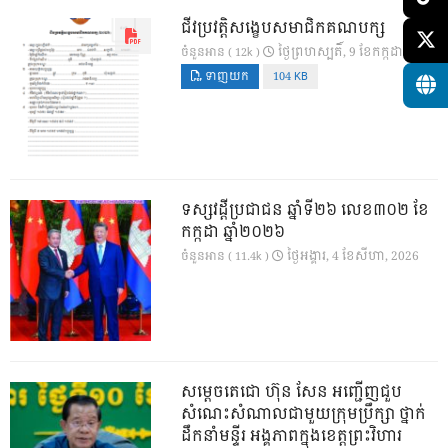
ជីវប្រវត្តិសង្ខេបសមាជិកគណបក្ស
ថ្ងៃ​ព្រហស្បតិ៍, 9 ខែ​កក្កដា, 2026
ចំនួនអាន ( 12k )
ទាញយក
104 KB
ទស្សវដ្តីប្រជាជន ឆ្នាំទី២៦ លេខ៣០២ ខែ
កក្កដា ឆ្នាំ២០២៦
ថ្ងៃ​អង្គារ, 4 ខែ​សីហា, 2026
ចំនួនអាន ( 11.4k )
សម្តេចតេជោ ហ៊ុន សែន អញ្ជើញជួប
សំណេះសំណាលជាមួយក្រុមប្រឹក្សា ថ្នាក់
ដឹកនាំមន្ទីរ អង្គភាពក្នុងខេត្តព្រះវិហារ