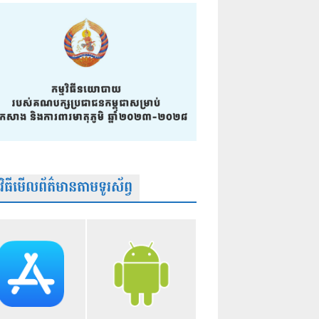
មវិធីមើលព័ត៌មានតាមទូរស័ព្វ