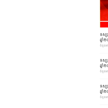
ទស្ស
ឆ្នា
ចំនួនអ
ទស្ស
ឆ្នា
ចំនួនអា
ទស្ស
ឆ្នា
ចំនួនអា