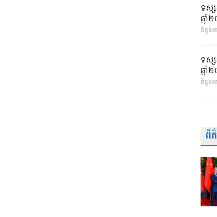
ទស្ស
ឆ្នា
ចំនួនអា
ទស្ស
ឆ្នា
ចំនួនអ
ព័