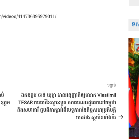
h/videos/414736395979011/
ទស្
អត្ថបទ
បន្ទាប់
បន្ទាប់
ាប់
ឯកឧត្តម ចាន់ យុត្ថា បានអនុញ្ញាតិឲ្យលោក Vlastimil
កឧត្តម
TESAR ភារធារីនៃស្ថានទូត សាធារណរដ្ឋឆេកនៅកម្ពុជា
និងសហការី ជួបពិភាក្សាអំពីលទ្ធភាពនៃកិច្ចសហប្រតិបត្តិ
ការរវាង ស្ថាប័នទាំងពីរ