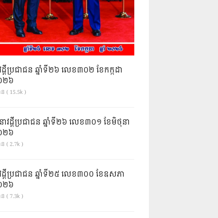
វដ្តីប្រជាជន ឆ្នាំទី២៦ លេខ៣០២ ខែកក្កដា
ំ២០២៦
ាន ( 15.5k )
នាវដ្ដីប្រជាជន ឆ្នាំទី២៦ លេខ៣០១ ខែមិថុនា
ំ២០២៦
ន ( 2.7k )
វដ្តីប្រជាជន ឆ្នាំទី២៥ លេខ៣០០ ខែឧសភា
ំ២០២៦
ន ( 7.3k )