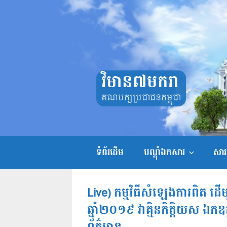
Skip
to
content
វិមាន៧មករា
គណបក្សប្រជាជនកម្ពុជា
ទំព័រដើម
បណ្តុំឯកសារ
សាររ
Live) កម្មវិធីសំឡេងការពិត ដើ
ឆ្នាំ២០១៩ វាគ្មិនកិត្តិយស ឯកឧ