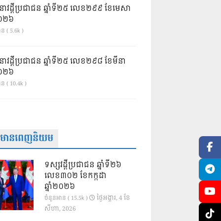
នាវដ្ដីប្រជាជន ឆ្នាំទី២៥ លេខ២៩៩ ខែមេសា
ំ២០២៦
ន ( 5.6k )
នាវដ្ដីប្រជាជន ឆ្នាំទី២៥ លេខ២៩៨ ខែមីនា
ំ២០២៦
ាន ( 10.4k )
ត៌មានពេញនិយម
ទស្សវដ្តីប្រជាជន ឆ្នាំទី២៦
លេខ៣០២ ខែកក្កដា
ឆ្នាំ២០២៦
ថ្ងៃ​អង្គារ, 4 ខែ​
ចំនួនអាន ( 15.5k )
សីហា, 2026