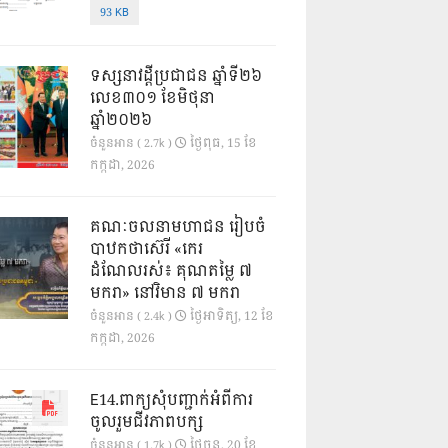
93 KB
ទស្សនាវដ្ដីប្រជាជន ឆ្នាំទី២៦
លេខ៣០១ ខែមិថុនា
ឆ្នាំ២០២៦
ថ្ងៃ​ពុធ, 15 ខែ​
ចំនួនអាន ( 2.7k )
កក្កដា, 2026
គណៈចលនាមហាជន រៀបចំ
បាឋកថាស៊េរី «កេរ
ដំណែលរស់៖ គុណតម្លៃ ៧
មករា» នៅវិមាន ៧ មករា
ថ្ងៃ​អាទិត្យ, 12 ខែ​
ចំនួនអាន ( 2.4k )
កក្កដា, 2026
E14.ពាក្យសុំបញ្ជាក់អំពីការ
ចូលរួមជីវភាពបក្ស
ថ្ងៃ​ចន្ទ, 20 ខែ​
ចំនួនអាន ( 1.7k )