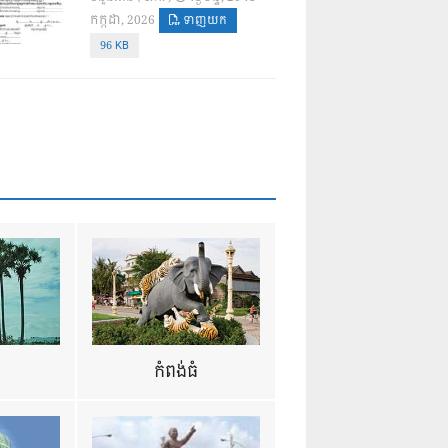
កក្កដា, 2026
ទាញយក
96 KB
ឺ
កំពង់ធំ