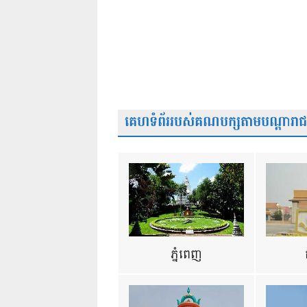
គេហទំព័ររបស់គណបក្សតាមបណ្តារាជធា
ភ្នំពេញ