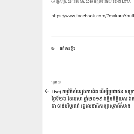
POSTED
ថ្ងៃ​សុក្រ, 26 ខែ​មេសា, 2019
អត្ថបទដោយ
SENG LOTA
ON
https://www.facebook.com/7makaraYout
CATEGORIES
ពត៌មានថ្មីៗ
ការ​
អត្ថបទ
ក្រោយ
នាំទិស​
មុន
Live) កម្មវិធីសំឡេងការពិត ដើម្បីប្រជាជន សម្រ
ប្រកាស
ថ្ងៃទី២៦ ខែមេសា ឆ្នាំ២០១៩ វាគ្មិនកិត្តិយស ឯ
ជា ចាន់បរិបូរណ៍ រដ្ឋលេខាធិការក្រសួងព័ត៌មាន