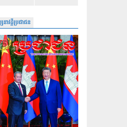
សនាវដ្តីប្រជាជន