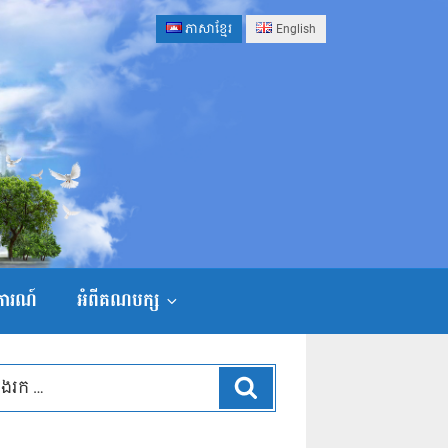
ភាសាខ្មែរ
English
ងការណ៍
អំពីគណបក្ស
ស្វែងរក