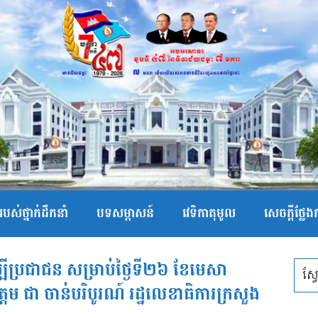
បស់ថ្នាក់ដឹកនាំ
បទសម្ភាសន៍
វេទិកាតុមូល
សេចក្ដីថ្លែ
ម្បីប្រជាជន សម្រាប់ថ្ងៃទី២៦ ខែមេសា
ត្តម ជា ចាន់បរិបូរណ៍ រដ្ឋលេខាធិការក្រសួង