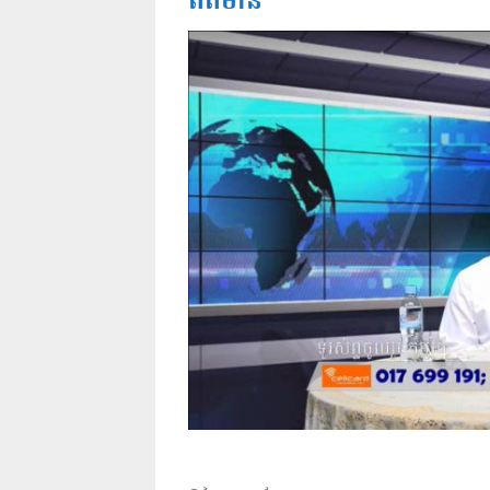
ព័ត៌មាន