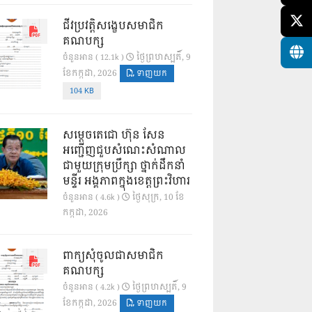
ជីវប្រវត្តិសង្ខេបសមាជិក
គណបក្ស
ថ្ងៃ​ព្រហស្បតិ៍, 9
ចំនួនអាន ( 12.1k )
ខែ​កក្កដា, 2026
ទាញយក
104 KB
សម្តេចតេជោ ហ៊ុន សែន
អញ្ជើញជួបសំណេះសំណាល
ជាមួយក្រុមប្រឹក្សា ថ្នាក់ដឹកនាំ
មន្ទីរ អង្គភាពក្នុងខេត្តព្រះវិហារ
ថ្ងៃ​សុក្រ, 10 ខែ​
ចំនួនអាន ( 4.6k )
កក្កដា, 2026
ពាក្យសុំចូលជាសមាជិក
គណបក្ស
ថ្ងៃ​ព្រហស្បតិ៍, 9
ចំនួនអាន ( 4.2k )
ខែ​កក្កដា, 2026
ទាញយក