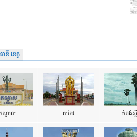
នី ខេត្ត
កណ្តាល
តាកែវ
កំពង់ស្ព