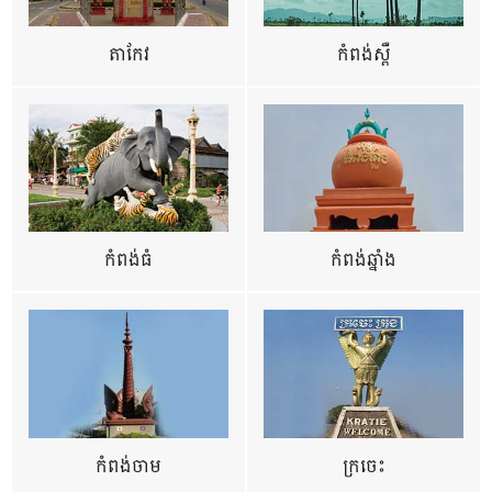
តាកែវ
កំពង់ស្ពឺ
កំពង់ធំ
កំពង់ឆ្នាំង
កំពង់ចាម
ក្រចេះ