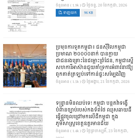
ថ្ងៃ​ចន្ទ, 20 ខែ​កក្កដា, 2026
ចំនួនអាន ( 1.9k )
ទាញយក
96 KB
ប្រមុខការទូតកម្ពុជា៖ ជនស៊ីវិលកម្ពុជា
ប្រមាណ ២០០០០នាក់ បានក្លាយ
ជាជនរងគ្រោះនៃជម្លោះព្រំដែន, កម្ពុជាស្នើ
សហការីអាស៊ានជួយគាំទ្រការអំពាវនាវឱ្យ
ពួកគាត់ត្រឡប់ទៅកាន់ផ្ទះសម្បែងវិញ
ថ្ងៃ​អង្គារ, 21 ខែ​កក្កដា, 2026
ចំនួនអាន ( 1.5k )
ទន្ទ្រានមិនឈប់ទេ! កម្ពុជា បន្តតវ៉ាទង្វើ
បំពានច្បាប់របស់កងទ័ពថៃ ឈូសឆាយដី
ធ្វើផ្លូវចូលជ្រៅមកលើដីកម្ពុជា ក្នុង
ភូមិសាស្ត្រខេត្តឧត្តរមានជ័យ
ថ្ងៃ​ព្រហស្បតិ៍, 23 ខែ​កក្កដា,
ចំនួនអាន ( 1.4k )