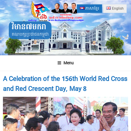
Skip
ភាសាខ្មែរ
English
to
content
វិមាន៧មករា
គណបក្សប្រជាជនកម្ពុជា
Menu
A Celebration of the 156th World Red Cross
and Red Crescent Day, May 8