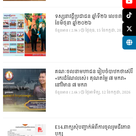
ទស្សនាវដ្ដីប្រជាជន ឆ្នាំទី២៦ លេខ៣០១
ខែមិថុនា ឆ្នាំ២០២៦
ថ្ងៃ​ពុធ, 15 ខែ​កក្កដា, 2026
ចំនួនអាន ( 2.9k )
គណៈចលនាមហាជន រៀបចំបាឋកថាស៊េរី
«កេរដំណែលរស់៖ គុណតម្លៃ ៧ មករា»
នៅវិមាន ៧ មករា
ថ្ងៃ​អាទិត្យ, 12 ខែ​កក្កដា, 2026
ចំនួនអាន ( 2.6k )
E14.ពាក្យសុំបញ្ជាក់អំពីការចូលរួមជីវភាព
បក្ស