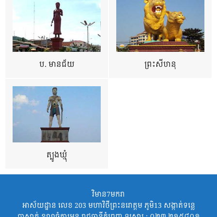
ប. មានជ័យ
ព្រះសីហនុ
ត្បូងឃ្មុំ
វិមាន7មករា
អាស័យដ្ឋាន លេខ 203 មហាវិថីព្រះនរោត្តម ភូមិ13 សង្កាត់ទន្លេ
បាសាក់ ខណ្ឌចំការមន រាជធានីភ្នំពេញ ទូរសារ : ០២៣ ២១៥៨០១