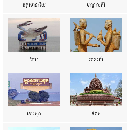
ឧត្ដរមានជ័យ
មណ្ឌលគីរី
កែប
រតនៈគីរី
កោះកុង
កំពត