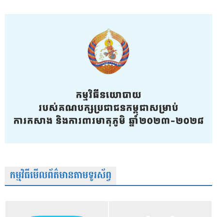
កម្មវិធីមើលព័ត៌មានតាមទូរស័ព្វ