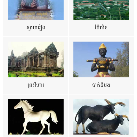
ស្វាយរៀង
ប៉ៃលិន
ព្រះវិហារ
បាត់ដំបង