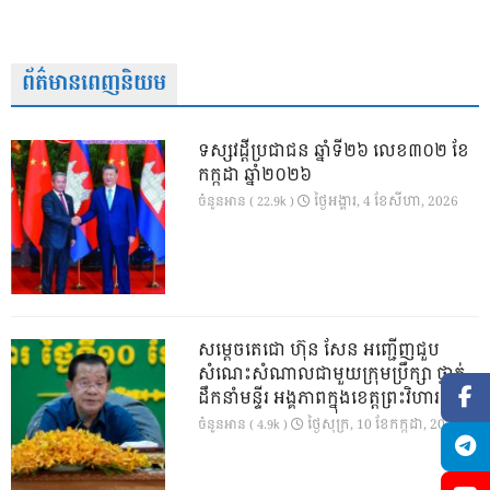
ព័ត៌មានពេញនិយម
ទស្សវដ្តីប្រជាជន ឆ្នាំទី២៦ លេខ៣០២ ខែ
កក្កដា ឆ្នាំ២០២៦
ថ្ងៃ​អង្គារ, 4 ខែ​សីហា, 2026
ចំនួនអាន ( 22.9k )
សម្តេចតេជោ ហ៊ុន សែន អញ្ជើញជួប
សំណេះសំណាលជាមួយក្រុមប្រឹក្សា ថ្នាក់
ដឹកនាំមន្ទីរ អង្គភាពក្នុងខេត្តព្រះវិហារ
ថ្ងៃ​សុក្រ, 10 ខែ​កក្កដា, 2026
ចំនួនអាន ( 4.9k )