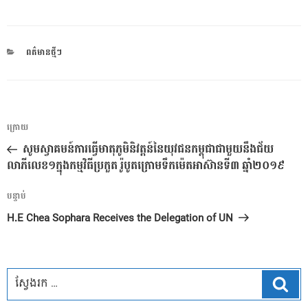
CATEGORIES
ពត៌មានថ្មីៗ
ការ​
អត្ថបទ
ក្រោយ
នាំទិស​
មុន
សូមស្វាគមន៍ការធ្វើមាតុភូមិនិវត្តន៍នៃយុវជនកម្ពុជាជាមួយនឹងជ័យ
ប្រកាស
លាភីលេខ១ក្នុងកម្មវិធីប្រកួត រ៉ូបូត​ក្រោម​ទឹក​​​ម៉េត​អាស៊ាន​ទី៣ ឆ្នាំ​២០១៩
អត្ថបទ
បន្ទាប់
បន្ទាប់
H.E Chea Sophara Receives the Delegation of UN
ស្វែ