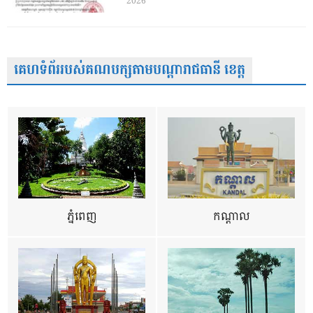
2026
គេហទំព័ររបស់គណបក្សតាមបណ្តារាជធានី ខេត្ត
ភ្នំពេញ
កណ្តាល