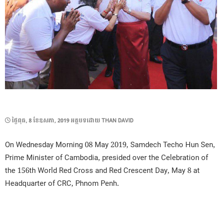
POSTED
ថ្ងៃ​ពុធ, 8 ខែ​ឧសភា, 2019
អត្ថបទដោយ
THAN DAVID
ON
On Wednesday Morning 08 May 2019, Samdech Techo Hun Sen,
Prime Minister of Cambodia, presided over the Celebration of
the 156th World Red Cross and Red Crescent Day, May 8 at
Headquarter of CRC, Phnom Penh.