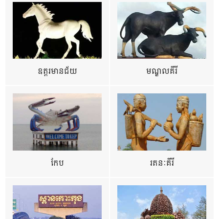
ឧត្ដរមានជ័យ
មណ្ឌលគីរី
កែប
រតនៈគីរី