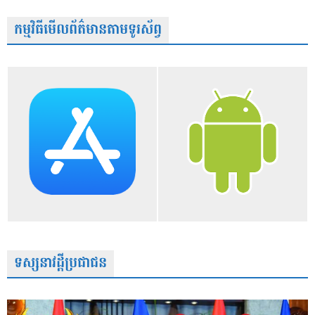
កម្មវិធីមើលព័ត៌មានតាមទូរស័ព្វ
ទស្សនាវដ្តីប្រជាជន