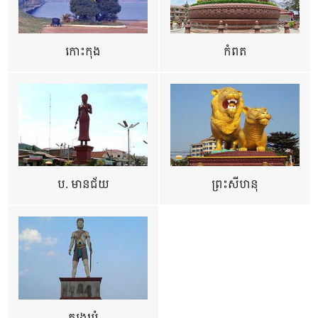
កោះកុង
កំពត
ប. មានជ័យ
ព្រះសីហនុ