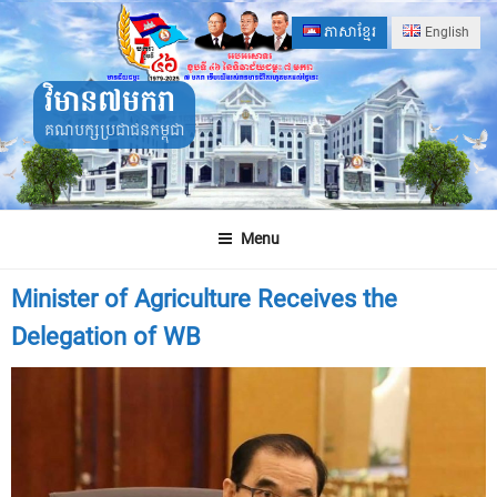
Skip
ភាសាខ្មែរ
English
to
content
វិមាន៧មករា
គណបក្សប្រជាជនកម្ពុជា
Menu
Minister of Agriculture Receives the
Delegation of WB