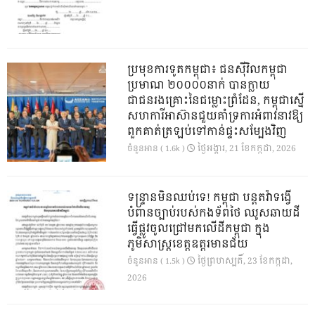
ប្រមុខការទូតកម្ពុជា៖ ជនស៊ីវិលកម្ពុជា
ប្រមាណ ២០០០០នាក់ បានក្លាយ
ជាជនរងគ្រោះនៃជម្លោះព្រំដែន, កម្ពុជាស្នើ
សហការីអាស៊ានជួយគាំទ្រការអំពាវនាវឱ្យ
ពួកគាត់ត្រឡប់ទៅកាន់ផ្ទះសម្បែងវិញ
ថ្ងៃ​អង្គារ, 21 ខែ​កក្កដា, 2026
ចំនួនអាន ( 1.6k )
ទន្ទ្រានមិនឈប់ទេ! កម្ពុជា បន្តតវ៉ាទង្វើ
បំពានច្បាប់របស់កងទ័ពថៃ ឈូសឆាយដី
ធ្វើផ្លូវចូលជ្រៅមកលើដីកម្ពុជា ក្នុង
ភូមិសាស្ត្រខេត្តឧត្តរមានជ័យ
ថ្ងៃ​ព្រហស្បតិ៍, 23 ខែ​កក្កដា,
ចំនួនអាន ( 1.5k )
2026