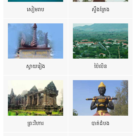
សៀមរាប
ស្ទឹងត្រែង
ស្វាយរៀង
ប៉ៃលិន
ព្រះវិហារ
បាត់ដំបង