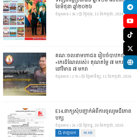
ទស្សនាវដ្ដីប្រជាជន ឆ្នាំទី២៦ លេខ៣០១
ខែមិថុនា ឆ្នាំ២០២៦
ថ្ងៃ​ពុធ, 15 ខែ​កក្កដា, 2026
ចំនួនអាន ( 3k )
គណៈចលនាមហាជន រៀបចំបាឋកថាស៊េរី
«កេរដំណែលរស់៖ គុណតម្លៃ ៧ មករា»
នៅវិមាន ៧ មករា
ថ្ងៃ​អាទិត្យ, 12 ខែ​កក្កដា, 2026
ចំនួនអាន ( 2.7k )
E14.ពាក្យសុំបញ្ជាក់អំពីការចូលរួមជីវភាព
បក្ស
ថ្ងៃ​ចន្ទ, 20 ខែ​កក្កដា, 2026
ចំនួនអាន ( 2k )
ទាញយក
96 KB