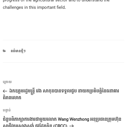
progress of the agricultural sector and to understand the
challenges in this important field.
CATEGORIES
ពត៌មានថ្មីៗ
ការ​
អត្ថបទ
ក្រោយ
នាំទិស​
មុន
ឯកឧត្តមរដ្ឋមន្ត្រី វេង សាខុនបានទទួលជួប នាយកប្រតិបត្តិនៃធនាគារ
ប្រកាស
ពិភពលោក
អត្ថបទ
បន្ទាប់
បន្ទាប់
ជំនួបពិភាក្សាការងារជាមួយលោក Wang Wenzhong អនុប្រធានក្រុមហ៊ុន
សាជីវកម្មសាងសង់ ផ្លូវដែកចិន (CRCC)