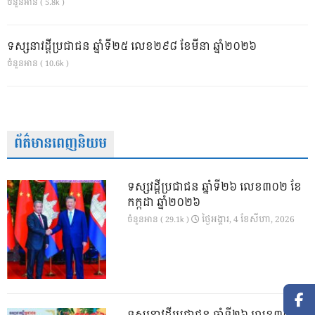
ចំនួនអាន ( 5.8k )
ទស្សនាវដ្ដីប្រជាជន ឆ្នាំទី២៥ លេខ២៩៨ ខែមីនា ឆ្នាំ២០២៦
ចំនួនអាន ( 10.6k )
ព័ត៌មានពេញនិយម
ទស្សវដ្តីប្រជាជន ឆ្នាំទី២៦ លេខ៣០២ ខែ
កក្កដា ឆ្នាំ២០២៦
ថ្ងៃ​អង្គារ, 4 ខែ​សីហា, 2026
ចំនួនអាន ( 29.1k )