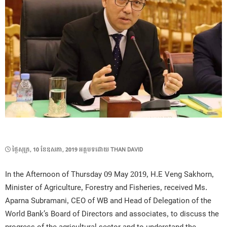
POSTED
ថ្ងៃ​សុក្រ, 10 ខែ​ឧសភា, 2019
អត្ថបទដោយ
THAN DAVID
ON
In the Afternoon of Thursday 09 May 2019, H.E Veng Sakhorn,
Minister of Agriculture, Forestry and Fisheries, received Ms.
Aparna Subramani, CEO of WB and Head of Delegation of the
World Bank’s Board of Directors and associates, to discuss the