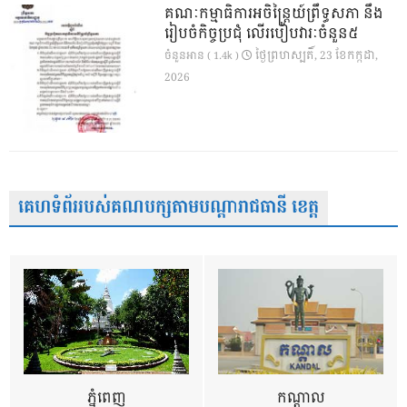
គណៈកម្មាធិការអចិន្ត្រៃយ៍ព្រឹទ្ធសភា នឹង
រៀបចំកិច្ចប្រជុំ លើរបៀបវារៈចំនួន៥
ថ្ងៃ​ព្រហស្បតិ៍, 23 ខែ​កក្កដា,
ចំនួនអាន ( 1.4k )
2026
គេហទំព័ររបស់គណបក្សតាមបណ្តារាជធានី ខេត្ត
ភ្នំពេញ
កណ្តាល