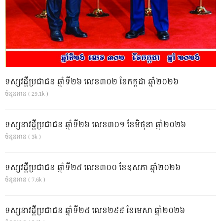
ទស្សវដ្តីប្រជាជន ឆ្នាំទី២៦ លេខ៣០២ ខែកក្កដា ឆ្នាំ២០២៦
ចំនួនអាន ( 29.1k )
ទស្សនាវដ្ដីប្រជាជន ឆ្នាំទី២៦ លេខ៣០១ ខែមិថុនា ឆ្នាំ២០២៦
ចំនួនអាន ( 3k )
ទស្សវដ្តីប្រជាជន ឆ្នាំទី២៥ លេខ៣០០ ខែឧសភា ឆ្នាំ២០២៦
ចំនួនអាន ( 7.6k )
ទស្សនាវដ្ដីប្រជាជន ឆ្នាំទី២៥ លេខ២៩៩ ខែមេសា ឆ្នាំ២០២៦