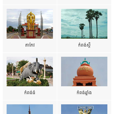
តាកែវ
កំពង់ស្ពឺ
កំពង់ធំ
កំពង់ឆ្នាំង