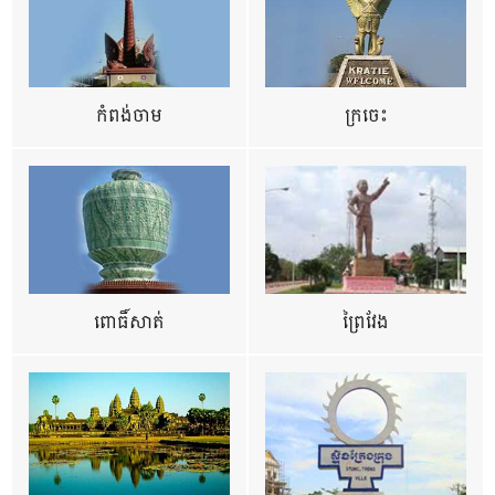
កំពង់ចាម
ក្រចេះ
ពោធិ៍សាត់
ព្រៃវែង