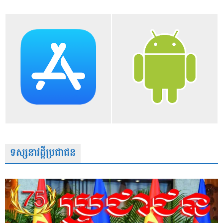
ទស្សនាវដ្តីប្រជាជន