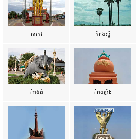
តាកែវ
កំពង់ស្ពឺ
កំពង់ធំ
កំពង់ឆ្នាំង