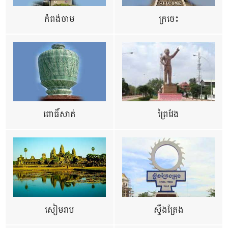
កំពង់ចាម
ក្រចេះ
ពោធិ៍សាត់
ព្រៃវែង
សៀមរាប
ស្ទឹងត្រែង