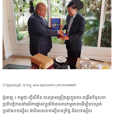
POSTED
ថ្ងៃ​ព្រហស្បតិ៍, 15 ខែ​ធ្នូ, 2016
អត្ថបទដោយ
LOR SOVANNEY
ON
ភ្នំពេញ ៖ កម្ពុជា-ហ្វីលីពីន បានព្រមព្រៀងគ្នាក្នុងការ ពង្រឹងកិច្ចសហ
ប្រតិបត្តិការទៅលើការផ្លាស់ប្តូរព័ត៌មានចារកម្មនានាដើម្បីទប់ស្កាត់
ប្រឆាំងបទល្មើស ជាពិសេសបទល្មើសឧក្រិដ្ឋ និងបទល្មើស