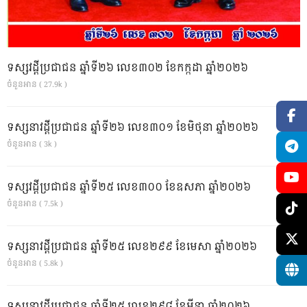
ទស្សវដ្តីប្រជាជន ឆ្នាំទី២៦ លេខ៣០២ ខែកក្កដា ឆ្នាំ២០២៦
ចំនួនអាន ( 27.9k )
ទស្សនាវដ្ដីប្រជាជន ឆ្នាំទី២៦ លេខ៣០១ ខែមិថុនា ឆ្នាំ២០២៦
ចំនួនអាន ( 3k )
ទស្សវដ្តីប្រជាជន ឆ្នាំទី២៥ លេខ៣០០ ខែឧសភា ឆ្នាំ២០២៦
ចំនួនអាន ( 7.5k )
ទស្សនាវដ្ដីប្រជាជន ឆ្នាំទី២៥ លេខ២៩៩ ខែមេសា ឆ្នាំ២០២៦
ចំនួនអាន ( 5.8k )
ទស្សនាវដ្ដីប្រជាជន ឆ្នាំទី២៥ លេខ២៩៨ ខែមីនា ឆ្នាំ២០២៦