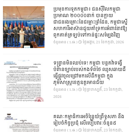
ប្រមុខការទូតកម្ពុជា៖ ជនស៊ីវិលកម្ពុជា
ប្រមាណ ២០០០០នាក់ បានក្លាយ
ជាជនរងគ្រោះនៃជម្លោះព្រំដែន, កម្ពុជាស្នើ
សហការីអាស៊ានជួយគាំទ្រការអំពាវនាវឱ្យ
ពួកគាត់ត្រឡប់ទៅកាន់ផ្ទះសម្បែងវិញ
ថ្ងៃ​អង្គារ, 21 ខែ​កក្កដា, 2026
ចំនួនអាន ( 1.6k )
ទន្ទ្រានមិនឈប់ទេ! កម្ពុជា បន្តតវ៉ាទង្វើ
បំពានច្បាប់របស់កងទ័ពថៃ ឈូសឆាយដី
ធ្វើផ្លូវចូលជ្រៅមកលើដីកម្ពុជា ក្នុង
ភូមិសាស្ត្រខេត្តឧត្តរមានជ័យ
ថ្ងៃ​ព្រហស្បតិ៍, 23 ខែ​កក្កដា,
ចំនួនអាន ( 1.5k )
2026
គណៈកម្មាធិការអចិន្ត្រៃយ៍ព្រឹទ្ធសភា នឹង
រៀបចំកិច្ចប្រជុំ លើរបៀបវារៈចំនួន៥
ថ្ងៃ​ព្រហស្បតិ៍, 23 ខែ​កក្កដា,
ចំនួនអាន ( 1.4k )