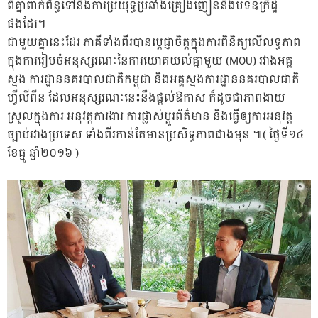
ពីគ្នាពាក់ព័ន្ធទៅនិងការប្រយុទ្ធប្រឆាំងគ្រឿងញៀននិងបទឧក្រិដ្ឋ
ផងដែរ។
ជាមួយគ្នានេះដែរ ភាគីទាំងពីរបានប្តេជ្ញាចិត្តក្នុងការពិនិត្យលើលទ្ធភាព
ក្នុងការរៀបចំអនុស្សរណៈនៃការយោគយល់គ្នាមួយ (MOU) រវាងអគ្គ
ស្នង ការដ្ឋាននគរបាលជាតិកម្ពុជា និងអគ្គស្នងការដ្ឋាននគរបាលជាតិ
ហ្វីលីពីន ដែលអនុស្សរណៈនេះនឹងផ្តល់ឱកាស ក៏ដូចជាភាពងាយ
ស្រួលក្នុងការ អនុវត្តការងារ ការផ្លាស់ប្តូរព័ត៌មាន និងធ្វើឲ្យការអនុវត្ត
ច្បាប់រវាងប្រទេស ទាំងពីរកាន់តែមានប្រសិទ្ធភាពជាងមុន ៕( ថ្ងៃទី១៤
ខែធ្នូ ឆ្នាំ២០១៦ )