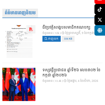
ព័ត៌មានពេញនិយម
ជីវប្រវត្តិសង្ខេបសមាជិកគណបក្ស
ថ្ងៃ​ព្រហស្បតិ៍, 9 ខែ​កក្កដា, 2026
ចំនួនអាន ( 12k )
ទាញយក
104 KB
ទស្សវដ្តីប្រជាជន ឆ្នាំទី២៦ លេខ៣០២ ខែ
កក្កដា ឆ្នាំ២០២៦
ថ្ងៃ​អង្គារ, 4 ខែ​សីហា, 2026
ចំនួនអាន ( 11.4k )