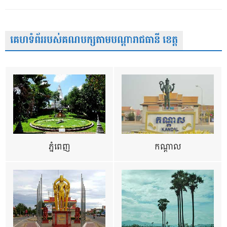
គេហទំព័ររបស់គណបក្សតាមបណ្តារាជធានី ខេត្ត
ភ្នំពេញ
កណ្តាល