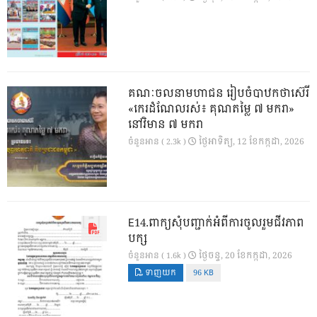
គណៈចលនាមហាជន រៀបចំបាឋកថាស៊េរី
«កេរដំណែលរស់៖ គុណតម្លៃ ៧ មករា»
នៅវិមាន ៧ មករា
ថ្ងៃ​អាទិត្យ, 12 ខែ​កក្កដា, 2026
ចំនួនអាន ( 2.3k )
E14.ពាក្យសុំបញ្ជាក់អំពីការចូលរួមជីវភាព
បក្ស
ថ្ងៃ​ចន្ទ, 20 ខែ​កក្កដា, 2026
ចំនួនអាន ( 1.6k )
ទាញយក
96 KB