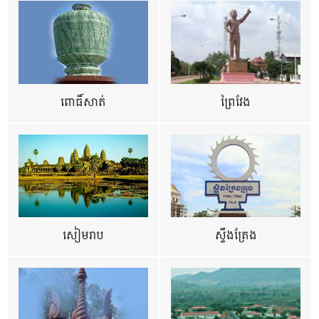
ពោធិ៍សាត់
ព្រៃវែង
សៀមរាប
ស្ទឹងត្រែង