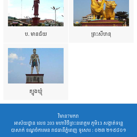
ប. មានជ័យ
ព្រះសីហនុ
ត្បូងឃ្មុំ
វិមាន7មករា
អាស័យដ្ឋាន លេខ 203 មហាវិថីព្រះនរោត្តម ភូមិ13 សង្កាត់ទន្លេ
បាសាក់ ខណ្ឌចំការមន រាជធានីភ្នំពេញ ទូរសារ : ០២៣ ២១៥៨០១