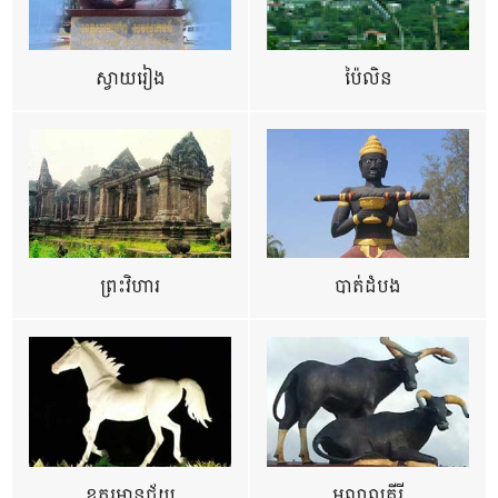
ស្វាយរៀង
ប៉ៃលិន
ព្រះវិហារ
បាត់ដំបង
ឧត្ដរមានជ័យ
មណ្ឌលគីរី