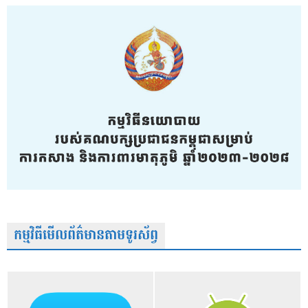
កម្មវិធីមើលព័ត៌មានតាមទូរស័ព្វ