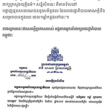
ពាក្យក្រសួងយុត្តិធម៌។ សន្និសីទនេះ គឺមានទិសដៅ
បង្ហាញជូនសាធារណជននូវសមិទ្ធផល ដែលរាជរដ្ឋាភិបាលអាណត្តិទី៦
សម្រេចបានក្នុងរយៈពេល១ឆ្នាំកន្លងទៅនេះ៕
ខាងក្រោមនេះជាសេចក្តីប្រកាសរបស់ អង្គភាពអ្នកនាំពាក្យរាជរដ្ឋាភិបាល
កម្ពុជា៖