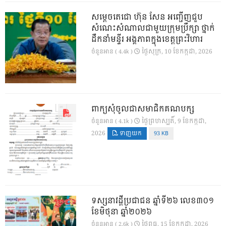
សម្តេចតេជោ ហ៊ុន សែន អញ្ជើញជួប
សំណេះសំណាលជាមួយក្រុមប្រឹក្សា ថ្នាក់
ដឹកនាំមន្ទីរ អង្គភាពក្នុងខេត្តព្រះវិហារ
ថ្ងៃ​សុក្រ, 10 ខែ​កក្កដា, 2026
ចំនួនអាន ( 4.4k )
ពាក្យសុំចូលជាសមាជិកគណបក្ស
ថ្ងៃ​ព្រហស្បតិ៍, 9 ខែ​កក្កដា,
ចំនួនអាន ( 4.1k )
2026
ទាញយក
93 KB
ទស្សនាវដ្ដីប្រជាជន ឆ្នាំទី២៦ លេខ៣០១
ខែមិថុនា ឆ្នាំ២០២៦
ថ្ងៃ​ពុធ, 15 ខែ​កក្កដា, 2026
ចំនួនអាន ( 2.6k )