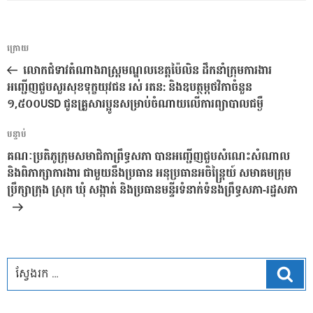
ការ​
អត្ថបទ
ក្រោយ
នាំទិស​
មុន
លោកជំទាវតំណាងរាស្រ្តមណ្ឌលខេត្តប៉ៃលិន ដឹកនាំក្រុមការងារ
ប្រកាស
អញ្ជើញជួបសួរសុខទុក្ខយុវជន រស់ រតន: និងឧបត្ថម្ភថវិកាចំនួន
១,៥០០USD ជូនគ្រួសារប្អូនសម្រាប់ចំណាយលើការព្យាបាលជម្ងឺ
អត្ថបទ
បន្ទាប់
បន្ទាប់
គណៈប្រតិភូក្រុមសមាជិកាព្រឹទ្ធសភា បានអញ្ជើញជួបសំណេះសំណាល
និងពិភាក្សាការងារ ជាមួយនឹងប្រធាន អនុប្រធានអចិន្ត្រៃយ៍ សមាគមក្រុម
ប្រឹក្សាក្រុង ស្រុក ឃុំ សង្កាត់ និងប្រធានមន្ទីរទំនាក់ទំនងព្រឹទ្ធសភា-រដ្ឋសភា
ស្វែ