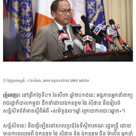
POSTED
ថ្ងៃ​ព្រហស្បតិ៍, 1 ខែ​សីហា, 2019
អត្ថបទដោយ
SREY MOCH
ON
(ភ្នំពេញ)៖
នៅព្រឹកថ្ងៃទី០១ ខែសីហា ឆ្នាំ២០១៩នេះ អង្គភាពអ្នកនាំពាក្យ
រាជរដ្ឋាភិបាលកម្ពុជា ដឹកនាំដោយឯកឧត្តម ផៃ ស៊ីផាន នឹងរៀបចំ
សន្និសីទព័ត៌មានស្តីពីអំពី «សមិទ្ធផល១ឆ្នាំ ក្រោយការបោះឆ្នោត»។
សន្និសីទនេះ នឹងធ្វើឡើងនៅសាលប្រជុំនៃទីស្តីការគណៈរដ្ឋមន្ត្រី ដោយ
មានការចូលរួមពី ឯកឧត្តម ផៃ ស៊ីផាន និង ឯកឧត្តម ជិន ម៉ាលីន អ្នកនាំ