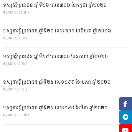
ទស្សវដ្តីប្រជាជន ឆ្នាំទី២៦ លេខ៣០២ ខែកក្កដា ឆ្នាំ២០២៦
ចំនួនអាន ( 11.4k )
ទស្សនាវដ្ដីប្រជាជន ឆ្នាំទី២៦ លេខ៣០១ ខែមិថុនា ឆ្នាំ២០២៦
ចំនួនអាន ( 2.6k )
ទស្សវដ្តីប្រជាជន ឆ្នាំទី២៥ លេខ៣០០ ខែឧសភា ឆ្នាំ២០២៦
ចំនួនអាន ( 7.3k )
ទស្សនាវដ្ដីប្រជាជន ឆ្នាំទី២៥ លេខ២៩៩ ខែមេសា ឆ្នាំ២០២៦
ចំនួនអាន ( 5.5k )
ទស្សនាវដ្ដីប្រជាជន ឆ្នាំទី២៥ លេខ២៩៨ ខែមីនា ឆ្នាំ២០២៦
ចំនួនអាន ( 10.3k )