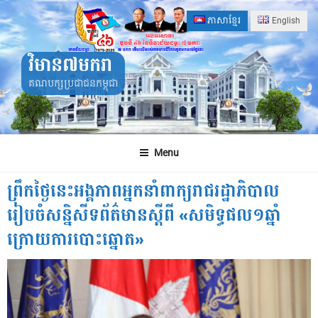
Skip
ភាសាខ្មែរ
English
to
content
វិមាន៧មករា
គណបក្សប្រជាជនកម្ពុជា
Menu
ព្រឹកថ្ងៃនេះអង្គភាពអ្នកនាំពាក្យរាជរដ្ឋាភិបាល
រៀបចំសន្និសីទព័ត៌មានស្តីពី «សមិទ្ធផល១ឆ្នាំ
ក្រោយការបោះឆ្នោត»