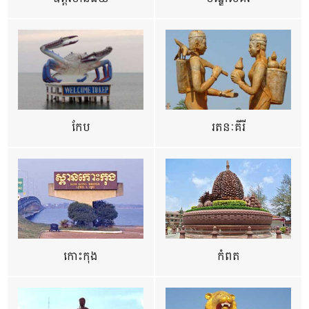
កែប
រតនៈគីរី
កោះកុង
កំពត