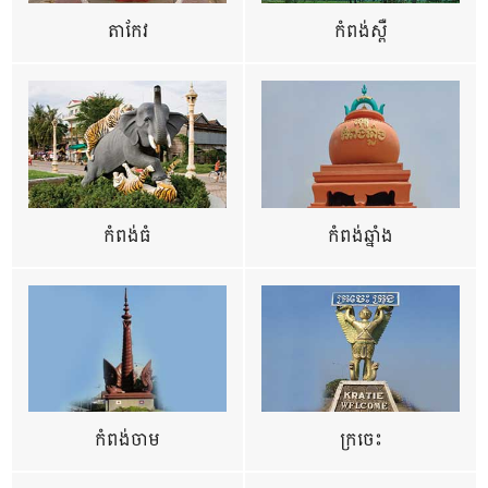
តាកែវ
កំពង់ស្ពឺ
កំពង់ធំ
កំពង់ឆ្នាំង
កំពង់ចាម
ក្រចេះ