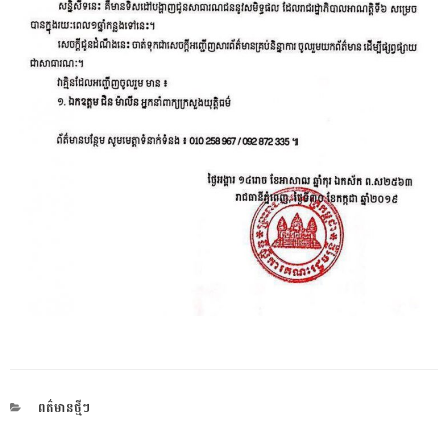
CATEGORIES
ពត៌មានថ្មីៗ