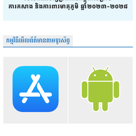
កម្មវិធីមើលព័ត៌មានតាមទូរស័ព្វ