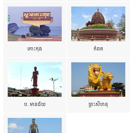
កោះកុង
កំពត
ប. មានជ័យ
ព្រះសីហនុ