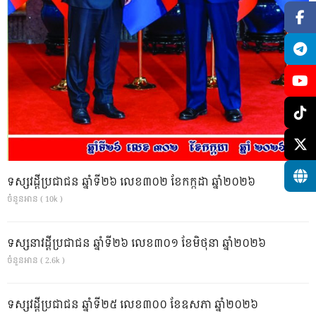
ទស្សវដ្តីប្រជាជន ឆ្នាំទី២៦ លេខ៣០២ ខែកក្កដា ឆ្នាំ២០២៦
ចំនួនអាន ( 10k )
ទស្សនាវដ្ដីប្រជាជន ឆ្នាំទី២៦ លេខ៣០១ ខែមិថុនា ឆ្នាំ២០២៦
ចំនួនអាន ( 2.6k )
ទស្សវដ្តីប្រជាជន ឆ្នាំទី២៥ លេខ៣០០ ខែឧសភា ឆ្នាំ២០២៦