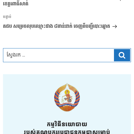
ខេត្តពោធិ៍សាត់
អត្ថបទ
បន្ទាប់
បន្ទាប់
គជប សម្រេចលុបឈ្មោះជាង ៨ពាន់នាក់ ចេញពីបញ្ជីបោះឆ្នោត
ស្វែ