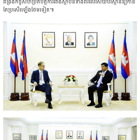
ពង្រឹង​​កិច្ច​សហប្រតិបត្តិការ​រវាង​ស្ថាប័ន​ទាំង​ពីរ​លើ​វិស័យ​បរិស្ថាន​ឱ្យ​កាន់​
តែ​ប្រសើរ​ឡើង​ថែម​ទៀត​៕