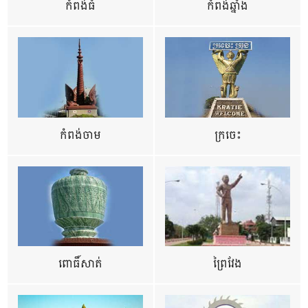
កំពង់ធំ
កំពង់ឆ្នាំង
កំពង់ចាម
ក្រចេះ
ពោធិ៍សាត់
ព្រៃវែង