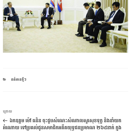
CATEGORIES
ពត៌មានថ្មីៗ
ការ​
អត្ថបទ
ក្រោយ
នាំទិស​
មុន
ឯកឧត្តម ម៉ៅ ធនិន ចុះជួបសំណេះសំណាលសួរសុខទុក្ខ និងនាំយក
ប្រកាស
អំណោយ ទៅប្រគល់ជូនសមាជិកអតីតយុទ្ធជនប្រមាណ ២៦៥នាក់ ក្នុង