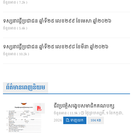
ចំនួនអាន ( 7.2k )
ទស្សនាវដ្ដីប្រជាជន ឆ្នាំទី២៥ លេខ២៩៩ ខែមេសា ឆ្នាំ២០២៦
ចំនួនអាន ( 5.4k )
ទស្សនាវដ្ដីប្រជាជន ឆ្នាំទី២៥ លេខ២៩៨ ខែមីនា ឆ្នាំ២០២៦
ចំនួនអាន ( 10.2k )
ព័ត៌មានពេញនិយម
ជីវប្រវត្តិសង្ខេបសមាជិកគណបក្ស
ថ្ងៃ​ព្រហស្បតិ៍, 9 ខែ​កក្កដា,
ចំនួនអាន ( 11.9k )
2026
ទាញយក
104 KB