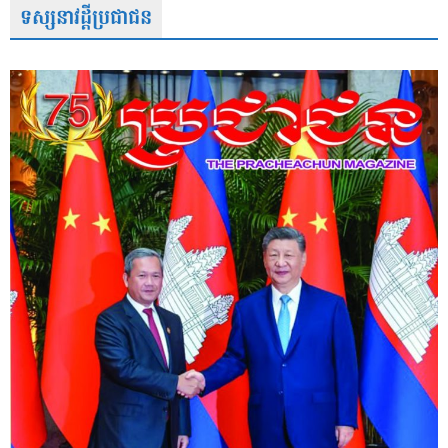
ទស្សនាវដ្តីប្រជាជន