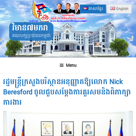
Skip
ភាសាខ្មែរ
English
to
content
វិមាន៧មករា
គណបក្សប្រជាជនកម្ពុជា
Menu
រដ្ឋមន្ត្រីក្រសួងបរិស្ថានអនុញ្ញាតឱ្យលោក Nick
Beresford ចូលជួបសម្ដែងការគួរសមនិងពិភាក្សា
ការងារ