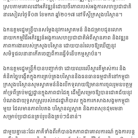
ស្របតាម​គោល​ដៅ​អភិវឌ្ឍន៍​ដោយ​ចីរភាព​របស់អង្គការ​សហប្រជាជាតិ​
នា​រសៀល​ថ្ងៃទី០​៣​ ខែ​មករា​ ឆ្នាំ​២០១៧​ នៅទីស្តីក្រសួង​បរិស្ថាន។
ឯកឧត្ដម​រដ្ឋមន្ត្រី​បានសម្ដែង​នូវ​ការ​ស្វាគមន៍​ និង​ជម្រាប​ជូន​លោក
នាយកកម្មវិធីអភិវឌ្ឍន៍អង្គការសហប្រជាជាតិ​អំពី​ស្ថានភាព​ និង​វឌ្ឍន
ភាព​ការងារ​របស់​ក្រសួង​បរិស្ថាន​ ដោយ​បានរំលេច​ឱ្យ​ឃើញ​នូវ​
សមិទ្ធផល​នានា​កើត​ចេញ​ពី​​ការ​ធ្វើ​ទំនើបកម្ម​ស្ថាប័ន​​។
ឯកឧត្ដម​រដ្ឋមន្ត្រី​ក៏បាន​បញ្ជាក់​​ថា​ ដោយ​ឈរ​លើ​​ស្មារតី​ម្ចាស់ការ​ និង​
គំនិត​ច្នៃបង្កើត​​ក្នុងការ​​គ្រប់​គ្រង​បរិស្ថាន​និង​ធនធាន​ធម្មជាតិនៅកម្ពុជា​
ក្រសួងបរិស្ថានសូមស្វាគមន៍​និង​បើក​ទូលាយ​ឱ្យ​មាន​ការ​ចូលរួម​ឧបត្ថម្ភ​
គាំទ្រ​​ពី​គ្រប់​មជ្ឈដ្ឋាន​ក្នុង​ភាព​ជា​ដៃគូ​ ដើម្បី​សម្រេច​ឱ្យ​បានជោគជ័យ​នូវ​​
បំណង​ជា​យុទ្ធសាស្ត្រ​របស់​រាជ​រដ្ឋាភិបាល​ ក្នុង​ការ​កសាងសង្គមកម្ពុជា
មួយ​ ​ដែល​មានភាព​បៃតង​ បរិស្ថាន​ល្អ​ស្អាត​ និង​ភាព​សុខដុមរមនា​
សម្រាប់​ប្រជាជន​គ្រប់​រូប​​និង​គ្រប់​ៗជំនាន់​។
ជាមួយគ្នានេះដែរ ភាគីទាំងពីរ​ក៏បាន​ឯកភាព​ជា​គោលការណ៍​ ក្នង​ការបន្ត