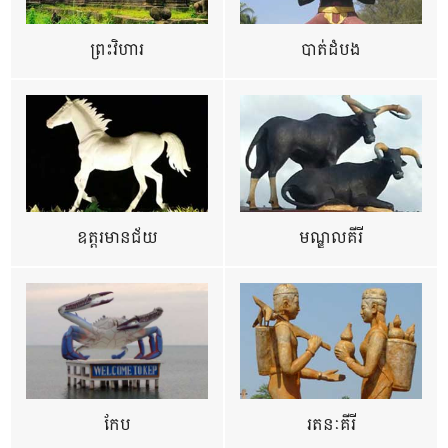
ព្រះវិហារ
បាត់ដំបង
ឧត្ដរមានជ័យ
មណ្ឌលគីរី
កែប
រតនៈគីរី