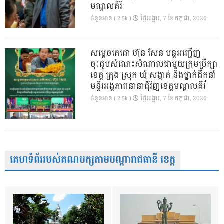
មណ្ឌលគិរី
ថ្ងៃ​អង្គារ, 7 ខែ​កក្កដា, 2026
ចំនួនអាន ( 2.5k )
សម្តេចតេជោ ហ៊ុន សែន បន្តអញ្ជើញ
ចុះជួបសំណេះសំណាលជាមួយក្រុមប្រឹក្សា
ខេត្ត ក្រុង ស្រុក ឃុំ សង្កាត់ និងថ្នាក់ដឹកនាំ
មន្ទីរអង្គភាពនានាជុំវិញខេត្តមណ្ឌលគិរី
ថ្ងៃ​អង្គារ, 7 ខែ​កក្កដា, 2026
ចំនួនអាន ( 2.5k )
គេហទំព័ររបស់គណបក្សតាមបណ្តារាជធានី ខេត្ត