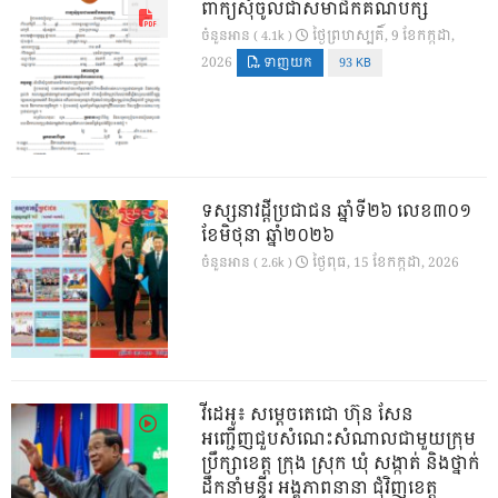
ពាក្យសុំចូលជាសមាជិកគណបក្ស
ថ្ងៃ​ព្រហស្បតិ៍, 9 ខែ​កក្កដា,
ចំនួនអាន ( 4.1k )
2026
ទាញយក
93 KB
ទស្សនាវដ្ដីប្រជាជន ឆ្នាំទី២៦ លេខ៣០១
ខែមិថុនា ឆ្នាំ២០២៦
ថ្ងៃ​ពុធ, 15 ខែ​កក្កដា, 2026
ចំនួនអាន ( 2.6k )
វីដេអូ៖ សម្តេចតេជោ ហ៊ុន សែន
អញ្ជើញជួបសំណេះសំណាលជាមួយក្រុម
ប្រឹក្សាខេត្ត ក្រុង ស្រុក ឃុំ សង្កាត់ និងថ្នាក់
ដឹកនាំមន្ទីរ អង្គភាពនានា ជុំវិញខេត្ត