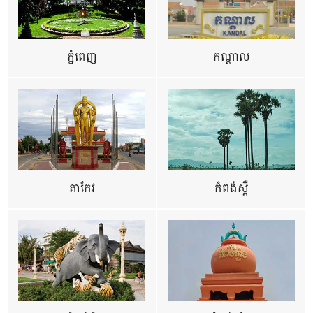
ភ្នំពេញ
កណ្តាល
តាកែវ
កំពង់ស្ពឺ