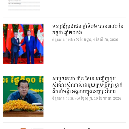
ទស្សវដ្តីប្រជាជន ឆ្នាំទី២៦ លេខ៣០២ ខែ
កក្កដា ឆ្នាំ២០២៦
ថ្ងៃ​អង្គារ, 4 ខែ​សីហា, 2026
ចំនួនអាន ( 10k )
សម្តេចតេជោ ហ៊ុន សែន អញ្ជើញជួប
សំណេះសំណាលជាមួយក្រុមប្រឹក្សា ថ្នាក់
ដឹកនាំមន្ទីរ អង្គភាពក្នុងខេត្តព្រះវិហារ
ថ្ងៃ​សុក្រ, 10 ខែ​កក្កដា, 2026
ចំនួនអាន ( 4.3k )