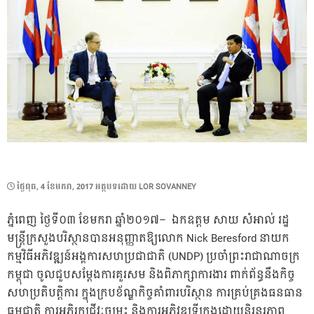
POSTED
ថ្ងៃ​ពុធ, 4 ខែ​មករា, 2017
អត្ថបទដោយ
LOR SOVANNEY
ON
ភ្នំពេញ ថ្ងៃទី០៣ ខែមករា ឆ្នាំ២០១៧– ឯកឧត្ដម​ សាយ​ សំអាល់​ រដ្ឋ
មន្ត្រី​ក្រសួង​បរិស្ថាន​បាន​អនុញ្ញាត​ឱ្យ​លោក​ Nick Beresford​ នាយក​
កម្មវិធី​អភិវឌ្ឍន៍​អង្គការសហប្រជាជាតិ​ (UNDP) ប្រចាំ​ព្រះរាជាណាចក្រ
កម្ពុជា​ ចូល​ជួប​សម្ដែង​ការ​គួរសម​ និង​ពិភាក្សា​ការងារ​ ពាក់​ព័ន្ធ​នឹង​កិច្ច​
សហប្រតិបត្តិការ​ ក្នុង​ក្របខ័ណ្ឌ​កិច្ច​គាំ​ពារ​បរិស្ថាន​ ការ​គ្រប់​គ្រង​ធនធាន
ធម្មជាតិ​ ការ​អភិរក្ស​ជីវៈចម្រុះ​ និង​ការ​អភិវឌ្ឍ​ទីក្រុង​ដោយ​និរន្តរភាព​​