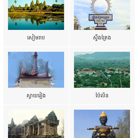
សៀមរាប
ស្ទឹងត្រែង
ស្វាយរៀង
ប៉ៃលិន