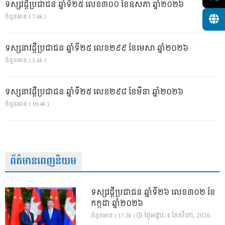
ទស្សវដ្តីប្រជាជន ឆ្នាំទី២៥ លេខ៣០០ ខែឧសភា ឆ្នាំ២០២៦
ចំនួនអាន ( 7.4k )
ទស្សនាវដ្ដីប្រជាជន ឆ្នាំទី២៥ លេខ២៩៩ ខែមេសា ឆ្នាំ២០២៦
ចំនួនអាន ( 5.6k )
ទស្សនាវដ្ដីប្រជាជន ឆ្នាំទី២៥ លេខ២៩៨ ខែមីនា ឆ្នាំ២០២៦
ចំនួនអាន ( 10.4k )
ព័ត៌មានពេញនិយម
ទស្សវដ្តីប្រជាជន ឆ្នាំទី២៦ លេខ៣០២ ខែ
កក្កដា ឆ្នាំ២០២៦
ថ្ងៃ​អង្គារ, 4 ខែ​សីហា, 2026
ចំនួនអាន ( 17.2k )