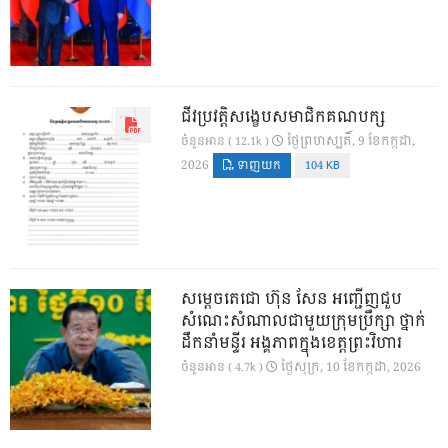
ជីវប្រវត្តិសង្ខេបសមាជិកគណបក្ស
ថ្ងៃ​ព្រហស្បតិ៍, 9 ខែ​កក្កដា,
ចំនួនអាន ( 12.1k )
2026
ទាញយក
104 KB
សម្តេចតេជោ ហ៊ុន សែន អញ្ជើញជួប
សំណេះសំណាលជាមួយក្រុមប្រឹក្សា ថ្នាក់
ដឹកនាំមន្ទីរ អង្គភាពក្នុងខេត្តព្រះវិហារ
ថ្ងៃ​សុក្រ, 10 ខែ​កក្កដា, 2026
ចំនួនអាន ( 4.7k )