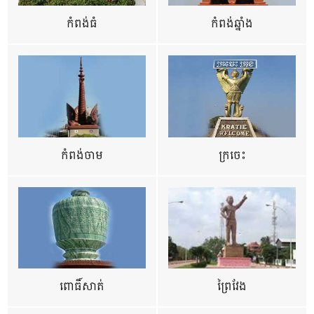
កំពង់ធំ
កំពង់ឆ្នាំង
កំពង់ចាម
ក្រចេះ
ពោធិ៍សាត់
ព្រៃវែង