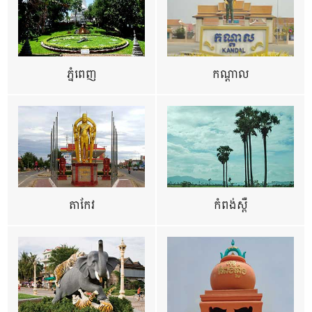
ភ្នំពេញ
កណ្តាល
តាកែវ
កំពង់ស្ពឺ