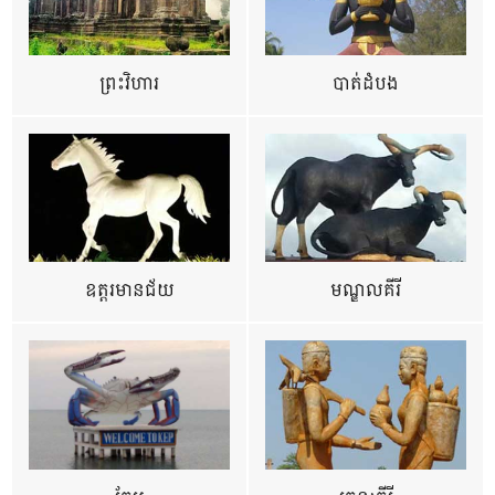
ព្រះវិហារ
បាត់ដំបង
ឧត្ដរមានជ័យ
មណ្ឌលគីរី