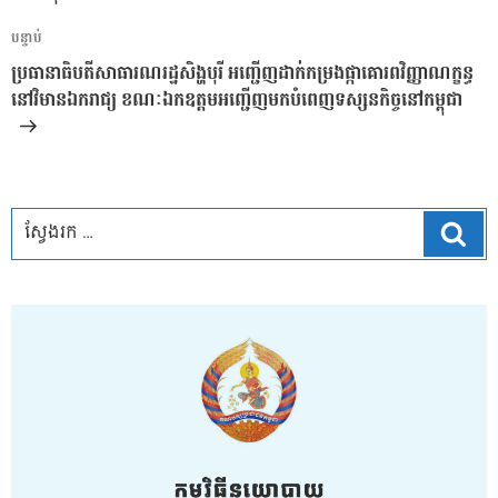
ប្រកាស
អត្ថបទ
បន្ទាប់
បន្ទាប់
ប្រធានាធិបតីសាធារណរដ្ឋសិង្ហបុរី អញ្ជើញដាក់កម្រងផ្កាគោរពវិញ្ញាណក្ខន្ធ
នៅវិមានឯករាជ្យ ខណៈឯកឧត្តមអញ្ជើញមកបំពេញទស្សនកិច្ចនៅកម្ពុជា
ស្វែ