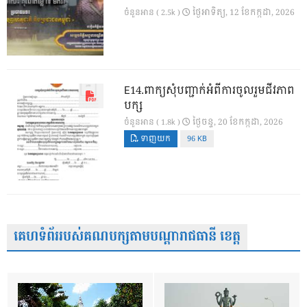
ថ្ងៃ​អាទិត្យ, 12 ខែ​កក្កដា, 2026
ចំនួនអាន ( 2.5k )
E14.ពាក្យសុំបញ្ជាក់អំពីការចូលរួមជីវភាព
បក្ស
ថ្ងៃ​ចន្ទ, 20 ខែ​កក្កដា, 2026
ចំនួនអាន ( 1.8k )
ទាញយក
96 KB
គេហទំព័ររបស់គណបក្សតាមបណ្តារាជធានី ខេត្ត