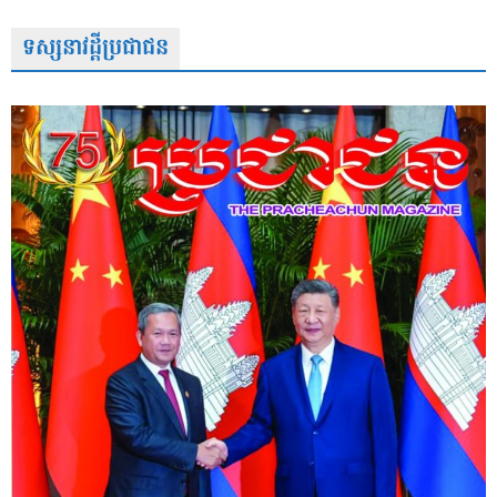
ទស្សនាវដ្តីប្រជាជន