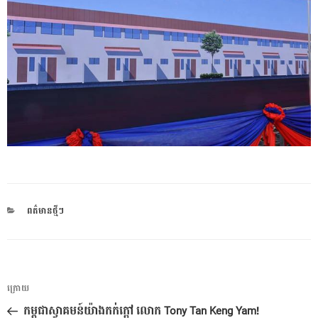
CATEGORIES
ពត៌មានថ្មីៗ
ការ​
អត្ថបទ
ក្រោយ
នាំទិស​
មុន
កម្ពុជាស្វាគមន៍យ៉ាងកក់ក្តៅ លោក Tony Tan Keng Yam!