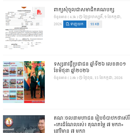
ពាក្យសុំចូលជាសមាជិកគណបក្ស
ថ្ងៃ​ព្រហស្បតិ៍, 9 ខែ​កក្កដា,
ចំនួនអាន ( 4.3k )
2026
ទាញយក
93 KB
ទស្សនាវដ្ដីប្រជាជន ឆ្នាំទី២៦ លេខ៣០១
ខែមិថុនា ឆ្នាំ២០២៦
ថ្ងៃ​ពុធ, 15 ខែ​កក្កដា, 2026
ចំនួនអាន ( 2.8k )
គណៈចលនាមហាជន រៀបចំបាឋកថាស៊េរី
«កេរដំណែលរស់៖ គុណតម្លៃ ៧ មករា»
នៅវិមាន ៧ មករា