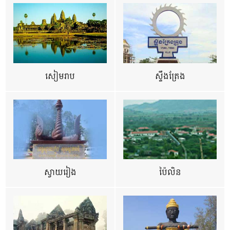
សៀមរាប
ស្ទឹងត្រែង
ស្វាយរៀង
ប៉ៃលិន