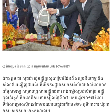
POSTED
ថ្ងៃ​ចន្ទ, 9 ខែ​មករា, 2017
អត្ថបទដោយ
LOR SOVANNEY
ON
ឯកឧត្តម​ ជា​ សុផារ៉ា​ រដ្ឋមន្រ្តីក្រសួងរៀបចំដែនដី នគរូបនីយកម្ម​ និង
សំណង់ អញ្ជើញ​ជាអធិបតី​បើកការដ្ឋានសាងសង់លំនៅឋានដែលមាន
តម្លៃសមរម្យ សម្រាប់គ្រួសារមន្ត្រីរាជការ កងកម្លាំងប្រដាប់អាវុធ មន្ត្រី
ចូលនិវត្តន៍ និងជនពិការ នារសៀលថ្ងៃទី០៧ មករា​ ឆ្នាំ២០១៧ ដែល
ទីតាំងគម្រោង​ស្ថិតនៅតាមបណ្តោយផ្លូ​វជាតិលេខ២១ ភូមិកោះគរ ឃុំរកា
ខ្ពស់ ស្រុកស្អាង ខេត្តកណ្តាល។