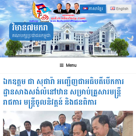
Skip
ភាសាខ្មែរ
English
to
content
វិមាន៧មករា
គណបក្សប្រជាជនកម្ពុជា
Menu
ឯកឧត្តម ជា សុផារ៉ា អញ្ជើញជាអធិបតីបើកការ
ដ្ឋានសាងសង់លំនៅឋាន សម្រាប់គ្រួសារមន្ត្រី
រាជការ មន្ត្រីចូលនិវត្តន៍ និងជនពិការ