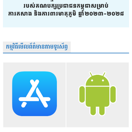
កម្មវិធីមើលព័ត៌មានតាមទូរស័ព្វ