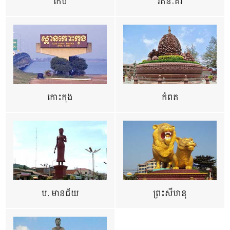
កែប
រតនៈគីរី
កោះកុង
កំពត
ប. មានជ័យ
ព្រះសីហនុ