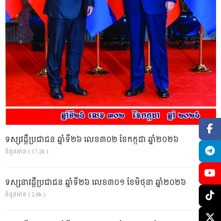
ទស្សវដ្តីប្រជាជន ឆ្នាំទី២៦ លេខ៣០២ ខែកក្កដា ឆ្នាំ២០២៦
ចំនួនអាន ( 17.2k )
ទស្សនាវដ្ដីប្រជាជន ឆ្នាំទី២៦ លេខ៣០១ ខែមិថុនា ឆ្នាំ២០២៦
ចំនួនអាន ( 2.8k )