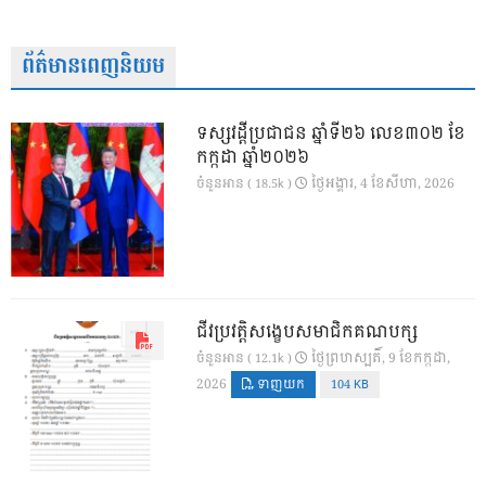
ព័ត៌មានពេញនិយម
ទស្សវដ្តីប្រជាជន ឆ្នាំទី២៦ លេខ៣០២ ខែ
កក្កដា ឆ្នាំ២០២៦
ថ្ងៃ​អង្គារ, 4 ខែ​សីហា, 2026
ចំនួនអាន ( 18.5k )
ជីវប្រវត្តិសង្ខេបសមាជិកគណបក្ស
ថ្ងៃ​ព្រហស្បតិ៍, 9 ខែ​កក្កដា,
ចំនួនអាន ( 12.1k )
2026
ទាញយក
104 KB