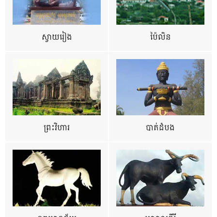
ស្វាយរៀង
ប៉ៃលិន
ព្រះវិហារ
បាត់ដំបង