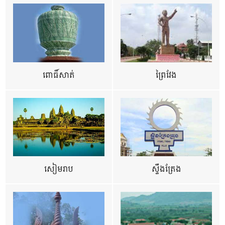
ពោធិ៍សាត់
ព្រៃវែង
សៀមរាប
ស្ទឹងត្រែង