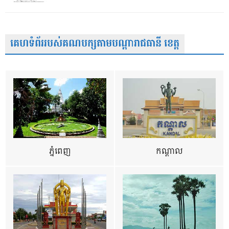
គេហទំព័ររបស់គណបក្សតាមបណ្តារាជធានី ខេត្ត
ភ្នំពេញ
កណ្តាល