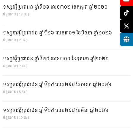
ទស្សវដ្តីប្រជាជន ឆ្នាំទី២៦ លេខ៣០២ ខែកក្កដា ឆ្នាំ២០២៦
ចំនួនអាន ( 18.5k )
ទស្សនាវដ្ដីប្រជាជន ឆ្នាំទី២៦ លេខ៣០១ ខែមិថុនា ឆ្នាំ២០២៦
ចំនួនអាន ( 2.8k )
ទស្សវដ្តីប្រជាជន ឆ្នាំទី២៥ លេខ៣០០ ខែឧសភា ឆ្នាំ២០២៦
ចំនួនអាន ( 7.4k )
ទស្សនាវដ្ដីប្រជាជន ឆ្នាំទី២៥ លេខ២៩៩ ខែមេសា ឆ្នាំ២០២៦
ចំនួនអាន ( 5.6k )
ទស្សនាវដ្ដីប្រជាជន ឆ្នាំទី២៥ លេខ២៩៨ ខែមីនា ឆ្នាំ២០២៦
ចំនួនអាន ( 10.4k )