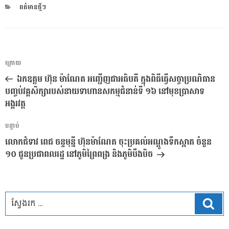
CATEGORIES
ពត៌មានថ្មីៗ
ការ​
អត្ថបទ
ក្រោយ
នាំទិស​
មុន
ឯកឧត្តម ហ៊ុន ម៉ាណែត អញ្ជើញជាអធិបតី ក្នុងពិធីធ្វើសច្ចាប្រណិធាន
ប្រកាស
បញ្ចប់វគ្គសិក្សារបស់នាយទាហានសកម្មជំនាន់ទី ១៦ នៅមុខប្រាសាទ
អង្គរវត្ត
អត្ថបទ
បន្ទាប់
បន្ទាប់
លោកជំទាវ ពេជ ចន្ទមុន្នី ហ៊ុនម៉ាណែត ចុះប្រគល់អណ្តូងទឹកស្អាត ចំនួន
១០ ជូនប្រជាពលរដ្ឋ នៅភូមិព្រៃពង្រ និងភូមិបឹងបិច
ស្វែ