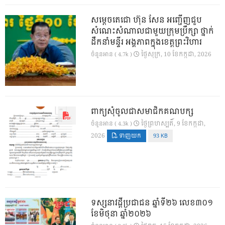
សម្តេចតេជោ ហ៊ុន សែន អញ្ជើញជួប
សំណេះសំណាលជាមួយក្រុមប្រឹក្សា ថ្នាក់
ដឹកនាំមន្ទីរ អង្គភាពក្នុងខេត្តព្រះវិហារ
ថ្ងៃ​សុក្រ, 10 ខែ​កក្កដា, 2026
ចំនួនអាន ( 4.7k )
ពាក្យសុំចូលជាសមាជិកគណបក្ស
ថ្ងៃ​ព្រហស្បតិ៍, 9 ខែ​កក្កដា,
ចំនួនអាន ( 4.3k )
2026
ទាញយក
93 KB
ទស្សនាវដ្ដីប្រជាជន ឆ្នាំទី២៦ លេខ៣០១
ខែមិថុនា ឆ្នាំ២០២៦