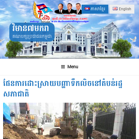
Skip
ភាសាខ្មែរ
English
to
content
វិមាន៧មករា
គណបក្សប្រជាជនកម្ពុជា
Menu
ផែនការដោះស្រាយបព្ហាាទឺកលិចនៅតំបន់រដ្ឋ
សភាជាតិ