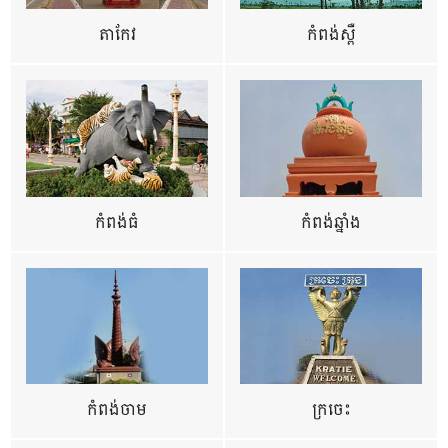
តាកែវ
កំពង់ស្ពឺ
កំពង់ធំ
កំពង់ឆ្នាំង
កំពង់ចាម
ក្រចេះ