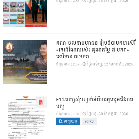
ថ្ងៃ​ពុធ, 15 ខែ​កក្កដា, 2026
ចំនួនអាន ( 2.8k )
គណៈចលនាមហាជន រៀបចំបាឋកថាស៊េរី
«កេរដំណែលរស់៖ គុណតម្លៃ ៧ មករា»
នៅវិមាន ៧ មករា
ថ្ងៃ​អាទិត្យ, 12 ខែ​កក្កដា, 2026
ចំនួនអាន ( 2.5k )
E14.ពាក្យសុំបញ្ជាក់អំពីការចូលរួមជីវភាព
បក្ស
ថ្ងៃ​ចន្ទ, 20 ខែ​កក្កដា, 2026
ចំនួនអាន ( 1.8k )
ទាញយក
96 KB