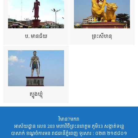
ប. មានជ័យ
ព្រះសីហនុ
ត្បូងឃ្មុំ
វិមាន7មករា
អាស័យដ្ឋាន លេខ 203 មហាវិថីព្រះនរោត្តម ភូមិ13 សង្កាត់ទន្លេ
បាសាក់ ខណ្ឌចំការមន រាជធានីភ្នំពេញ ទូរសារ : ០២៣ ២១៥៨០១