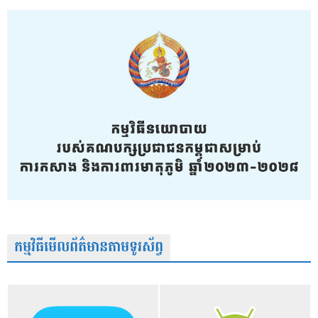
កម្មវិធីមើលព័ត៌មានតាមទូរស័ព្វ