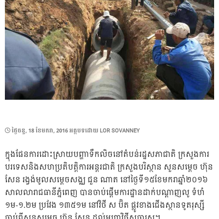
POSTED
ថ្ងៃ​ចន្ទ, 18 ខែ​មករា, 2016
អត្ថបទដោយ
LOR SOVANNEY
ON
ក្នុងផែនការដោះស្រាយបព្ហាាទឺកលិចនៅតំបន់រដ្ឋសភាជាតិ ក្រសួងការ
បរទេសនិងសហប្រតិបត្តិការអន្តរជាតិ ក្រសួងបរិស្ថាន សួនសម្តេច ហ៊ុន
សែន រង្វង់មូលសម្តេចសង្ឈ ជួន ណាត នៅថ្ងៃទី១៥ខែមករាឆ្នាំ២០១៦
សាលលារាជធានីភ្នំពេញ បានចាប់ផ្តេីមការដ្ឋានដាក់បណ្តាញលូ ទំហំ
១ម-១.២ម ប្រវែង ១៣៥១ម នៅវិថី ស ប៊ិត ផ្លូវខាងជេីងស្ថានទូតរុស្សីុ
ចាប់ពីសួនសម្តេច ហ៊ុន សែន ដល់មហាវិថីសុធារស។