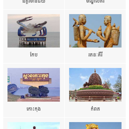
ឧត្ដរមានជ័យ
មណ្ឌលគីរី
កែប
រតនៈគីរី
កោះកុង
កំពត