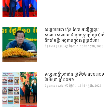
សម្តេចតេជោ ហ៊ុន សែន អញ្ជើញជួប
សំណេះសំណាលជាមួយក្រុមប្រឹក្សា ថ្នាក់
ដឹកនាំមន្ទីរ អង្គភាពក្នុងខេត្តព្រះវិហារ
ថ្ងៃ​សុក្រ, 10 ខែ​កក្កដា, 2026
ចំនួនអាន ( 4.9k )
ទស្សនាវដ្ដីប្រជាជន ឆ្នាំទី២៦ លេខ៣០១
ខែមិថុនា ឆ្នាំ២០២៦
ថ្ងៃ​ពុធ, 15 ខែ​កក្កដា, 2026
ចំនួនអាន ( 2.8k )