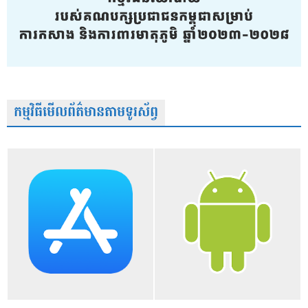
កម្មវិធីមើលព័ត៌មានតាមទូរស័ព្វ