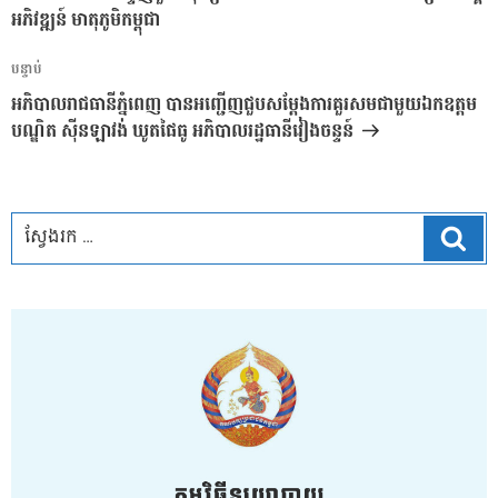
ប្រកាស
អភិវឌ្ឍន៍ មាតុភូមិកម្ពុជា
អត្ថបទ
បន្ទាប់
បន្ទាប់
អភិបាលរាជធានីភ្នំពេញ បានអញ្ជើញជួបសម្ដែងការគួរសមជាមួយឯកឧត្ដម
បណ្ឌិត សុីនឡាវង់ ឃូតផៃធូ អភិបាលរដ្ឋធានីវៀងចន្ទន៍
ស្វែ