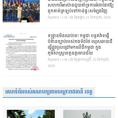
សហការីអាស៊ានជួយគាំទ្រការអំពាវនាវឱ្យ
ពួកគាត់ត្រឡប់ទៅកាន់ផ្ទះសម្បែងវិញ
ថ្ងៃ​អង្គារ, 21 ខែ​កក្កដា, 2026
ចំនួនអាន ( 1.5k )
ទន្ទ្រានមិនឈប់ទេ! កម្ពុជា បន្តតវ៉ាទង្វើ
បំពានច្បាប់របស់កងទ័ពថៃ ឈូសឆាយដី
ធ្វើផ្លូវចូលជ្រៅមកលើដីកម្ពុជា ក្នុង
ភូមិសាស្ត្រខេត្តឧត្តរមានជ័យ
ថ្ងៃ​ព្រហស្បតិ៍, 23 ខែ​កក្កដា,
ចំនួនអាន ( 1.4k )
2026
គេហទំព័ររបស់គណបក្សតាមបណ្តារាជធានី ខេត្ត