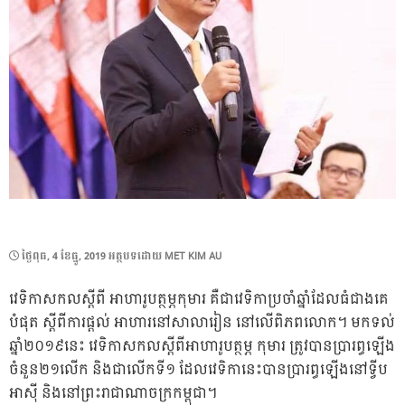
POSTED
ថ្ងៃ​ពុធ, 4 ខែ​ធ្នូ, 2019
អត្ថបទដោយ
MET KIM AU
ON
វេទិកា​សកល​ស្តីពី អាហា​រូបត្ថម្ភកុមារ គឺជា​វេទិកា​ប្រចាំ​ឆ្នាំ​ដែល​ធំជាងគេ
បំផុត ស្តីពី​ការផ្តល់ អាហារ​នៅ​សាលារៀន នៅ​លើ​ពិភពលោក។ មកទល់
ឆ្នាំ២០១៩នេះ វេទិកា​សកល​ស្តីពី​អាហារូបត្ថម្ភ កុមារ ត្រូវ​បាន​ប្រារព្ធ​ឡើង
ចំនួន២១​លើក និងជាលើកទី១ ដែល​វេទិកា​នេះ​បាន​ប្រារព្ធ​ឡើង​នៅ​ទ្វីប​
អាស៊ី និង​នៅ​ព្រះរាជាណាចក្រ​កម្ពុជា។