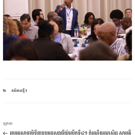
CATEGORIES
ពត៌មានថ្មីៗ
ការ​
អត្ថបទ
ក្រោយ
នាំទិស​
មុន
អបអរសាទរមិទ្ទីញខួបអនុស្សាវរីយ៍លើកទី៤១ កំណើតរណសិរ្ស សាមគ្គី