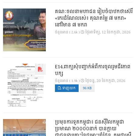
គណៈចលនាមហាជន រៀបចំបាឋកថាស៊េរី
«កេរដំណែលរស់៖ គុណតម្លៃ ៧ មករា»
នៅវិមាន ៧ មករា
ថ្ងៃ​អាទិត្យ, 12 ខែ​កក្កដា, 2026
ចំនួនអាន ( 2.6k )
E14.ពាក្យសុំបញ្ជាក់អំពីការចូលរួមជីវភាព
បក្ស
ថ្ងៃ​ចន្ទ, 20 ខែ​កក្កដា, 2026
ចំនួនអាន ( 1.9k )
ទាញយក
96 KB
ប្រមុខការទូតកម្ពុជា៖ ជនស៊ីវិលកម្ពុជា
ប្រមាណ ២០០០០នាក់ បានក្លាយ
ជាជនរងគ្រោះនៃជម្លោះព្រំដែន, កម្ពុជាស្នើ