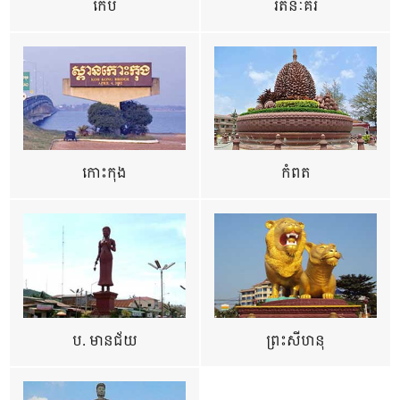
កែប
រតនៈគីរី
កោះកុង
កំពត
ប. មានជ័យ
ព្រះសីហនុ