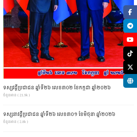
ទស្សវដ្តីប្រជាជន ឆ្នាំទី២៦ លេខ៣០២ ខែកក្កដា ឆ្នាំ២០២៦
ចំនួនអាន ( 21.9k )
ទស្សនាវដ្ដីប្រជាជន ឆ្នាំទី២៦ លេខ៣០១ ខែមិថុនា ឆ្នាំ២០២៦
ចំនួនអាន ( 2.8k )