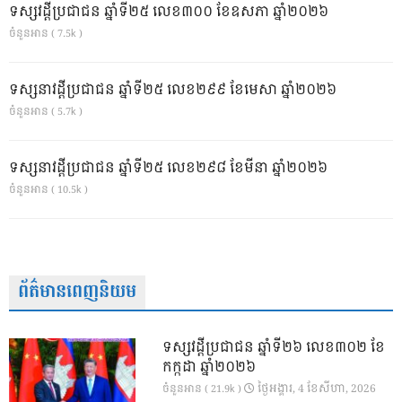
ទស្សវដ្តីប្រជាជន ឆ្នាំទី២៥ លេខ៣០០ ខែឧសភា ឆ្នាំ២០២៦
ចំនួនអាន ( 7.5k )
ទស្សនាវដ្ដីប្រជាជន ឆ្នាំទី២៥ លេខ២៩៩ ខែមេសា ឆ្នាំ២០២៦
ចំនួនអាន ( 5.7k )
ទស្សនាវដ្ដីប្រជាជន ឆ្នាំទី២៥ លេខ២៩៨ ខែមីនា ឆ្នាំ២០២៦
ចំនួនអាន ( 10.5k )
ព័ត៌មានពេញនិយម
ទស្សវដ្តីប្រជាជន ឆ្នាំទី២៦ លេខ៣០២ ខែ
កក្កដា ឆ្នាំ២០២៦
ថ្ងៃ​អង្គារ, 4 ខែ​សីហា, 2026
ចំនួនអាន ( 21.9k )