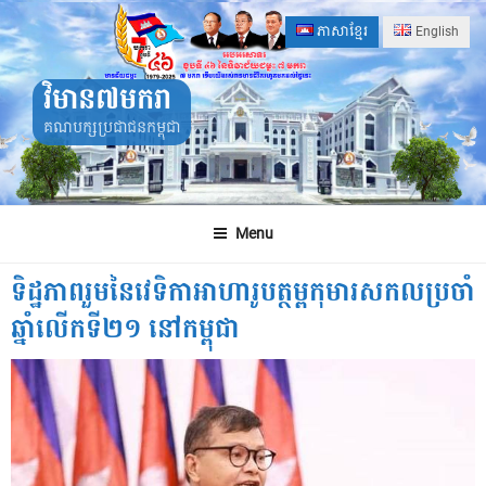
Skip
ភាសាខ្មែរ
English
to
content
វិមាន៧មករា
គណបក្សប្រជាជនកម្ពុជា
Menu
ទិដ្ឋភាព​រួម​នៃវេទិកាអាហារូបត្ថម្ពកុមារសកលប្រចាំ
ឆ្នាំលើកទី២១ នៅ​កម្ពុជា