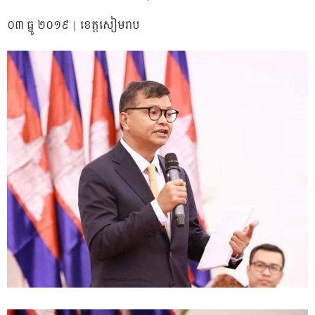
០៣​ ធ្នូ​ ២០១៩ | ខេត្តសៀមរាប