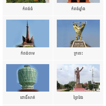
កំពង់ធំ
កំពង់ឆ្នាំង
កំពង់ចាម
ក្រចេះ
ពោធិ៍សាត់
ព្រៃវែង