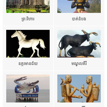
ព្រះវិហារ
បាត់ដំបង
ឧត្ដរមានជ័យ
មណ្ឌលគីរី