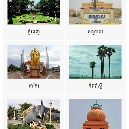
ភ្នំពេញ
កណ្តាល
តាកែវ
កំពង់ស្ពឺ