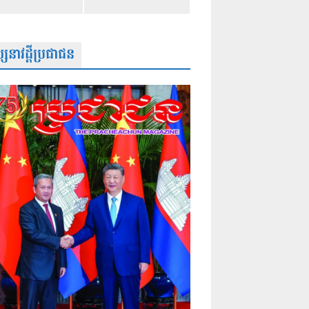
សនាវដ្តីប្រជាជន