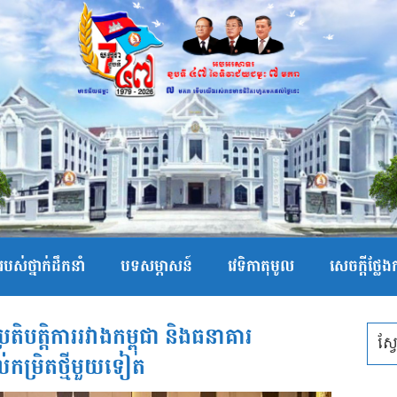
បស់ថ្នាក់ដឹកនាំ
បទសម្ភាសន៍
វេទិកាតុមូល
សេចក្ដីថ្លែ
្រតិបត្តិការរវាងកម្ពុជា និងធនាគារ
ម្រិតថ្មីមួយទៀត