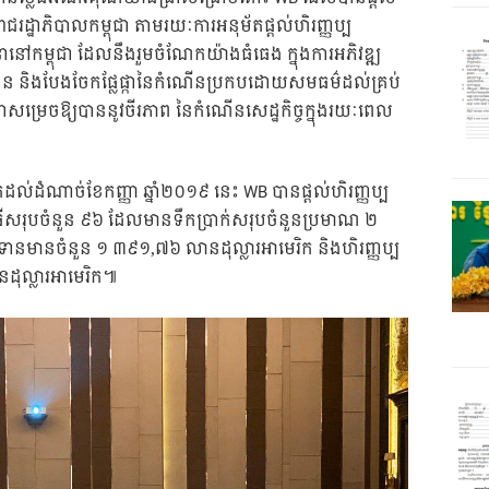
ជរដ្ឋាភិបាលកម្ពុជា តាមរយៈការអនុម័តផ្តល់ហិរញ្ញប្ប
នានៅកម្ពុជា ដែលនឹងរួមចំណែកយ៉ាងធំធេង ក្នុងការអភិវឌ្ឍ
រជាជន និងបែងចែកផ្លែផ្កានៃកំណើនប្រកបដោយសមធម៌ដល់គ្រប់
ាសម្រេចឱ្យបាននូវចីរភាព នៃកំណើនសេដ្ឋកិច្ចក្នុងរយៈពេល
តដល់ដំណាច់ខែកញ្ញា ឆ្នាំ២០១៩ នេះ WB បានផ្តល់ហិរញ្ញប្ប
វិធីសរុបចំនួន ៩៦ ដែលមានទឹកប្រាក់សរុបចំនួនប្រមាណ ២
ទានមានចំនួន ១ ៣៩១,៧៦ លានដុល្លារអាមេរិក និងហិរញ្ញប្ប
ល្លារអាមេរិក៕