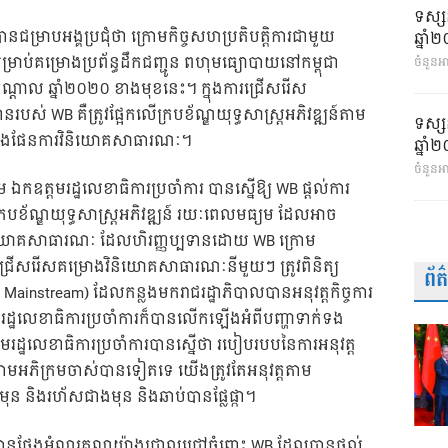
ទស្ស
បានជម្រាបអង្គប្រជុំថា ក្រោមកិច្ចសហប្រតិបត្តិការជាមួយ
ឆ្នា
ម្រាប់គម្រោងប្រព័ន្ធដឹកជញ្ជូន ពហុមធ្យោបាយនៅកម្ពុជា
ចំនួនអា
្តាល ឆ្នាំ២០២០ ខាងមុខនេះ។ ក្នុងការជ្រើសរើស
បស់ WB គឺត្រូវផ្អែកលើក្របខ័ណ្ឌយុទ្ធសាស្រ្ដអភិវឌ្ឍន៍តាម
ទស្ស
្នុងផែនការវិនិយោគសាធារណៈ។
ឆ្នា
ចំនួនអ
ឧត្តមរដ្ឋលេខាធិការប្រចាំការ បានស្នើឱ្យ WB ផ្តល់ការ
ចំក្របខ័ណ្ឌយុទ្ធសាស្រ្ដអភិវឌ្ឍន៍ រយៈពេលមធ្យម ដែលអាច
ិយោគសាធារណៈ ដែលហិរញ្ញប្បទានដោយ WB ក្រោម
្រើសរើសគម្រោងវិនិយោគសាធារណៈនីមួយៗ ត្រូវពិនិត្យ
ព័
cal Mainstream) ដែលកន្លងមករាជរដ្ឋាភិបាលបានអនុវត្តកិច្ចការ
រដ្ឋលេខាធិការប្រចាំការក៏បានលើកឡើងអំពីបញ្ហាទាក់ទង
ដ្ឋលេខាធិការប្រចាំការបានស្នើថា របៀបរបបនៃការអនុវត្ត
ត តាមអភិក្រមចាស់បានទៀតទេ យើងត្រូវតែអនុវត្តតាម
មុន និងរហ័សជាងមុន និងឆាប់បានផ្លែផ្កា។
ារ បានថ្លែងអំណរគុណយ៉ាងជ្រាលជ្រៅចំពោះ WB ដែលបានផ្តល់