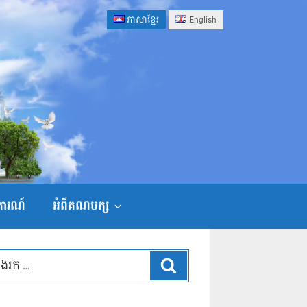
ភាសាខ្មែរ
English
ងការណ៍
អំពីគណបក្ស
ស្វែងរក