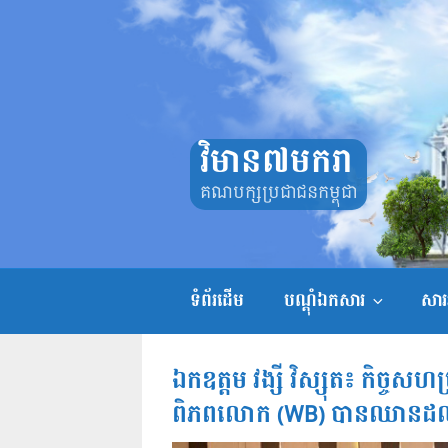
Skip
to
content
វិមាន៧មករា
គណបក្សប្រជាជនកម្ពុជា
ទំព័រដើម
បណ្តុំឯកសារ
សាររ
ឯកឧត្តម វង្សី វិស្សុត៖ កិច្ចសហប
ពិភពលោក (WB) បានឈានដល់ក