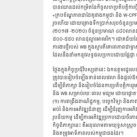
បានឈានដល់កម្រិតនៃកិច្ចសហប្រតិបត្តិការ
«ក្របខ័ណ្ឌភាពជាដៃគូរវាងកម្ពុជា និង W-CP
រួចហើយ ដោយគ្រោងទឹកប្រាក់សរុបចំនួនប្រ
(២០១៧ -២០២០) ចំនួនប្រមាណ ៤៨០លានដុល្
៥០០-៥៥០ លានដុល្លារអាមេរិក។ ជោគជ័យនៃកា
ការងារថ្មីរបស់ WB ក្នុងស្មារតីគោរពភាពជាម្ច
ដែលនឹងនាំមកនូវលទ្ធផលប្រកបដោយផ្លែផ្កា ជ
ថ្លែងក្នុងកិច្ចប្រជុំវិបស្សនានេះ ឯកឧត្តមរដ្ឋ
ត្រូវបានរៀបចំឡើងទាន់ពេលវេលា និងផ្តល់ឱក
ដើម្បីពិភាក្សា និងរៀបចំផែនការប្រតិបត្ដិការរ
និង WB សម្រាប់រយៈពេល មធ្យម ដោយផ្ដោតលើក
(១) ការពង្រឹងពាណិជ្ជកម្ម, បច្ចេកវិទ្យា និង
អប់រំ និងការអភិវឌ្ឍជំនាញ ដើម្បីជំរុញការអភ
រូបនីយកម្ម ដើម្បីការអភិវឌ្ឍប្រកបដោយចីរ
កិច្ចពិភាក្សានេះ គឺអនុលោមតាមយុទ្ធសាស្ត្
និងតម្រូវអាទិភាពរបស់កម្ពុជាផងដែរ។