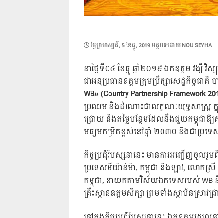
POSTED
ថ្ងៃ​ព្រហស្បតិ៍, 5 ខែ​ធ្នូ, 2019
អត្ថបទដោយ
NOU SEYHA
ON
នាថ្ងៃទី០៤ ខែធ្នូ ឆ្នាំ២០១៩ ឯកឧត្តម វង្សី វិស្
ជាអនុប្រធានឧត្តមក្រុមប្រឹក្សាសេដ្ឋកិច្ចជាតិ បា
WB» (Country Partnership Framework 20
ប្រឈម និងដំណោះជាលក្ខណៈយុទ្ធសាស្រ្ដ ក
ជ្រោយ និងតម្លៃបន្ថែមដែលនឹងជួយកម្ពុជ
មធ្យមកម្រិតខ្ពស់នៅឆ្នាំ ២០៣០ និងជាប្
កិច្ចប្រជុំវិបស្សនានេះ មានការអញ្ជើញចូលរួ
ប្រទេសមីយ៉ាន់ម៉ា, កម្ពុជា និងឡាវ, លោកស្រី
កម្ពុជា, នាយកតាមវិស័យឯកទេសរបស់ WB និងតំ
គ្រឹះស្ថានឧត្តមសិក្សា ព្រមទាំងស្ថាប័នស្រាវជ
នៅក្នុងកិច្ចប្រជុំវិបស្សនានេះ ឯកឧត្តមរដ្ឋលេ