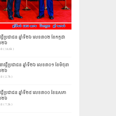
វដ្តីប្រជាជន ឆ្នាំទី២៦ លេខ៣០២ ខែកក្កដា
ំ២០២៦
ាន ( 14.6k )
នាវដ្ដីប្រជាជន ឆ្នាំទី២៦ លេខ៣០១ ខែមិថុនា
ំ២០២៦
ន ( 2.7k )
វដ្តីប្រជាជន ឆ្នាំទី២៥ លេខ៣០០ ខែឧសភា
ំ២០២៦
ន ( 7.3k )