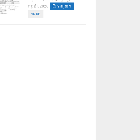
កក្កដា, 2026
ទាញយក
96 KB