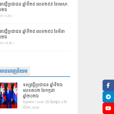
នាវដ្ដីប្រជាជន ឆ្នាំទី២៥ លេខ២៩៩ ខែមេសា
ំ២០២៦
ន ( 5.5k )
នាវដ្ដីប្រជាជន ឆ្នាំទី២៥ លេខ២៩៨ ខែមីនា
ំ២០២៦
ាន ( 10.3k )
ត៌មានពេញនិយម
ទស្សវដ្តីប្រជាជន ឆ្នាំទី២៦
លេខ៣០២ ខែកក្កដា
ឆ្នាំ២០២៦
ថ្ងៃ​អង្គារ, 4 ខែ​
ចំនួនអាន ( 14.6k )
សីហា, 2026