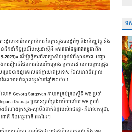
ទស្
សុត រដ្ឋលេខាធិការប្រចាំការ នៃក្រសួងសេដ្ឋកិច្ច និងហិរញ្ញវត្ថុ និង
នដឹកនាំកិច្ចប្រជុំវិបស្សនាស្តីពី
«ភាពជាដៃគូរវាងកម្ពុជា និង
19-2023)»
ដើម្បីធ្វើការពិភាក្សាស៊ីជម្រៅអំពីស្ថានភាព, បញ្ហា
្នុងការរៀបចំផែនការសំណើគម្រោង ប្រកបដោយភាពគ្រប់ជ្រុង
ាឱ្យសម្រេចបាននូវគោលដៅក្លាយជាប្រទេស ដែលមានចំណូល
រទេសដែលមានចំណូលខ្ពស់នៅឆ្នាំ២០៥០។
មពីលោក Gevorg Sargsyan នាយកគ្រប់គ្រងស្តីទី WB ប្រចាំ
 Inguna Dobraja ប្រធានគ្រប់គ្រងការិយាល័យ WB ប្រចាំ
ណាងក្រសួង-ស្ថាប័នពាក់ព័ន្ធរបស់រាជរដ្ឋា- ភិបាលកម្ពុជា,
្រាវជាតិ និងអន្តរជាតិ ផងដែរ។
ខាធិការប្រចាំការ បានថ្លែងថា រាជរដ្ឋាភិបាលកម្ពុជា និង WB