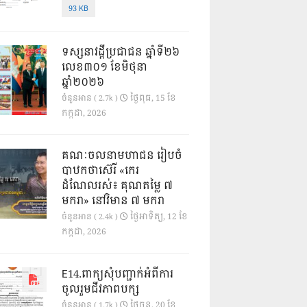
93 KB
ទស្សនាវដ្ដីប្រជាជន ឆ្នាំទី២៦
លេខ៣០១ ខែមិថុនា
ឆ្នាំ២០២៦
ថ្ងៃ​ពុធ, 15 ខែ​
ចំនួនអាន ( 2.7k )
កក្កដា, 2026
គណៈចលនាមហាជន រៀបចំ
បាឋកថាស៊េរី «កេរ
ដំណែលរស់៖ គុណតម្លៃ ៧
មករា» នៅវិមាន ៧ មករា
ថ្ងៃ​អាទិត្យ, 12 ខែ​
ចំនួនអាន ( 2.4k )
កក្កដា, 2026
E14.ពាក្យសុំបញ្ជាក់អំពីការ
ចូលរួមជីវភាពបក្ស
ថ្ងៃ​ចន្ទ, 20 ខែ​
ចំនួនអាន ( 1.7k )