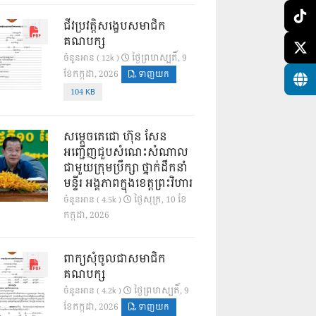
ជីវប្រវត្តិសង្ខេបសមាជិក
គណបក្ស
ថ្ងៃ​ព្រហស្បតិ៍, 9
ចំនួនអាន ( 12k )
ខែ​កក្កដា, 2026
ទាញយក
104 KB
សម្តេចតេជោ ហ៊ុន សែន
អញ្ជើញជួបសំណេះសំណាល
ជាមួយក្រុមប្រឹក្សា ថ្នាក់ដឹកនាំ
មន្ទីរ អង្គភាពក្នុងខេត្តព្រះវិហារ
ថ្ងៃ​សុក្រ, 10 ខែ​
ចំនួនអាន ( 4.5k )
កក្កដា, 2026
ពាក្យសុំចូលជាសមាជិក
គណបក្ស
ថ្ងៃ​ព្រហស្បតិ៍, 9
ចំនួនអាន ( 4.2k )
ខែ​កក្កដា, 2026
ទាញយក