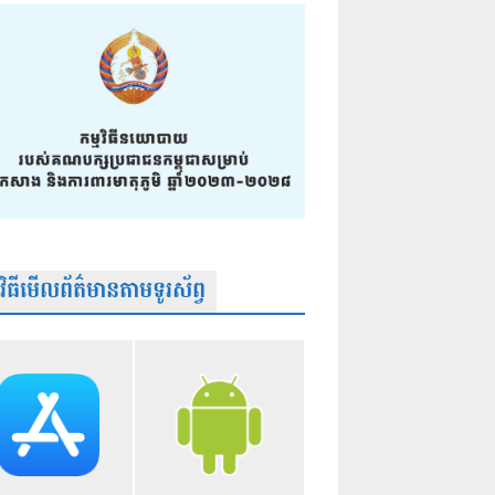
មវិធីមើលព័ត៌មានតាមទូរស័ព្វ