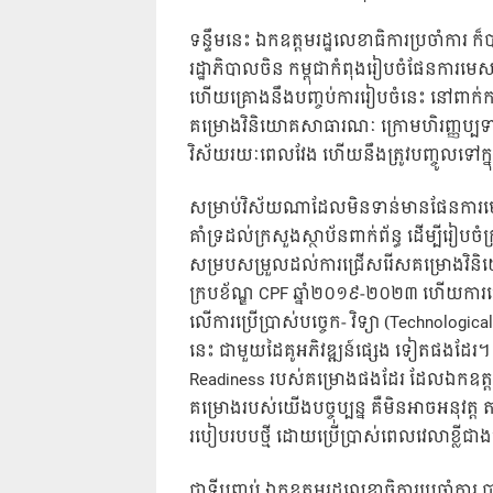
ទន្ទឹមនេះ ឯកឧត្តមរដ្ឋលេខាធិការប្រចាំការ ក៏
រដ្ឋាភិបាលចិន កម្ពុជាកំពុងរៀបចំផែនការមេស
ហើយគ្រោងនឹងបញ្ចប់ការរៀបចំនេះ នៅពាក់កណ
គម្រោងវិនិយោគសាធារណៈ ក្រោមហិរញ្ញប្បទានរ
វិស័យរយៈពេលវែង ហើយនឹងត្រូវបញ្ចូលទៅក
សម្រាប់វិស័យណាដែលមិនទាន់មានផែនការមេ ឯក
គាំទ្រដល់ក្រសួងស្ថាប័នពាក់ព័ន្ធ ដើម្បីរៀប
សម្របសម្រួលដល់ការជ្រើសរើសគម្រោងវិន
ក្របខ័ណ្ឌ CPF ឆ្នាំ២០១៩-២០២៣ ហើយការជ
លើការប្រើប្រាស់បច្ចេក- វិទ្យា (Technologi
នេះ ជាមួយដៃគូអភិវឌ្ឍន៍ផេ្សង ទៀតផងដែរ។ 
Readiness របស់គម្រោងផងដែរ ដែលឯកឧត្តមរ
គម្រោងរបស់យើងបច្ចុប្បន្ន គឺមិនអាចអនុវត្
របៀបរបបថ្មី ដោយប្រើប្រាស់ពេលវេលាខ្លីជាង
ជាទីបញ្ចប់ ឯកឧត្តមរដ្ឋលេខាធិការប្រចាំក