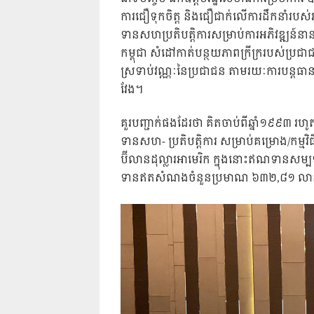
ការជឿទុកចិត្ត និងជឿជាក់លើការដឹកនាំរបស់រា
ទានសហប្រតិបត្តិការសម្រាប់ការអភិវឌ្ឍន៍នា
កម្ពុជា សំដៅកាត់បន្ថយភាពក្រីក្ររបស់ប្
ស្រទាប់វណ្ណៈនៃប្រជាជន តាមរយៈការបន្តធាន
វែង។
គួរបញ្ជាក់ផងដែរថា គិតចាប់ពីឆ្នាំ១៩៩៣ រហូ
ទានសហ- ប្រតិបត្តិការ សម្រាប់គម្រោង/កម្ម
ប៊ីលានដុល្លារអាមេរិក ក្នុងនោះឥណទានសម្ប
ទានឥតសំណងចំនួនប្រមាណ ៦៣២,៨១ លានដុ