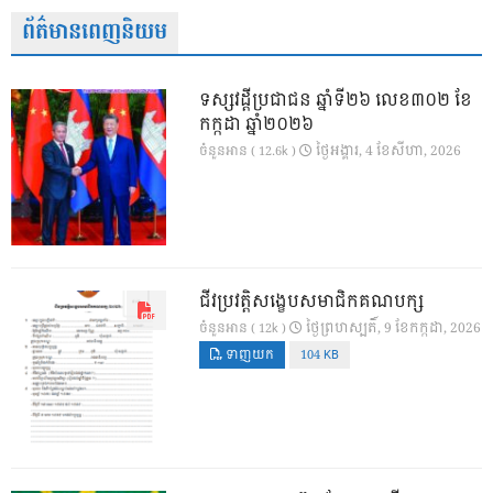
ព័ត៌មានពេញនិយម
ទស្សវដ្តីប្រជាជន ឆ្នាំទី២៦ លេខ៣០២ ខែ
កក្កដា ឆ្នាំ២០២៦
ថ្ងៃ​អង្គារ, 4 ខែ​សីហា, 2026
ចំនួនអាន ( 12.6k )
ជីវប្រវត្តិសង្ខេបសមាជិកគណបក្ស
ថ្ងៃ​ព្រហស្បតិ៍, 9 ខែ​កក្កដា, 2026
ចំនួនអាន ( 12k )
ទាញយក
104 KB