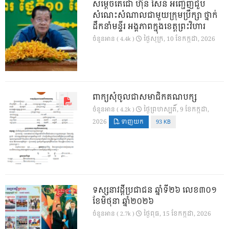
សម្តេចតេជោ ហ៊ុន សែន អញ្ជើញជួប
សំណេះសំណាលជាមួយក្រុមប្រឹក្សា ថ្នាក់
ដឹកនាំមន្ទីរ អង្គភាពក្នុងខេត្តព្រះវិហារ
ថ្ងៃ​សុក្រ, 10 ខែ​កក្កដា, 2026
ចំនួនអាន ( 4.4k )
ពាក្យសុំចូលជាសមាជិកគណបក្ស
ថ្ងៃ​ព្រហស្បតិ៍, 9 ខែ​កក្កដា,
ចំនួនអាន ( 4.2k )
2026
ទាញយក
93 KB
ទស្សនាវដ្ដីប្រជាជន ឆ្នាំទី២៦ លេខ៣០១
ខែមិថុនា ឆ្នាំ២០២៦
ថ្ងៃ​ពុធ, 15 ខែ​កក្កដា, 2026
ចំនួនអាន ( 2.7k )