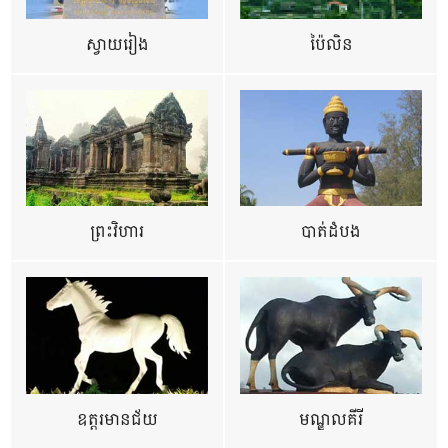
ស្វាយរៀង
ប៉ៃលិន
ព្រះវិហារ
បាត់ដំបង
ឧត្ដរមានជ័យ
មណ្ឌលគីរី