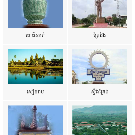
ពោធិ៍សាត់
ព្រៃវែង
សៀមរាប
ស្ទឹងត្រែង