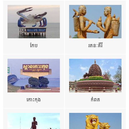
កែប
រតនៈគីរី
កោះកុង
កំពត