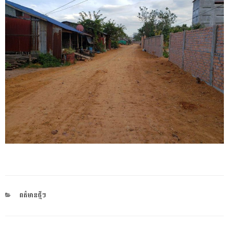
CATEGORIES
ពត៌មានថ្មីៗ