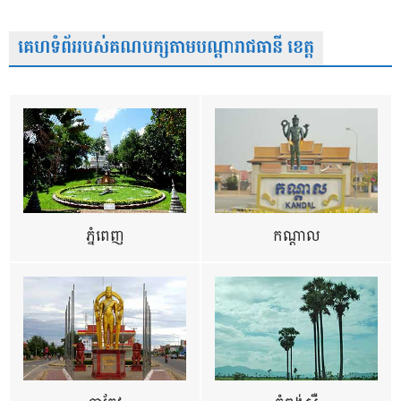
គេហទំព័ររបស់គណបក្សតាមបណ្តារាជធានី ខេត្ត
ភ្នំពេញ
កណ្តាល