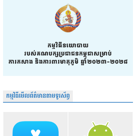
កម្មវិធីមើលព័ត៌មានតាមទូរស័ព្វ