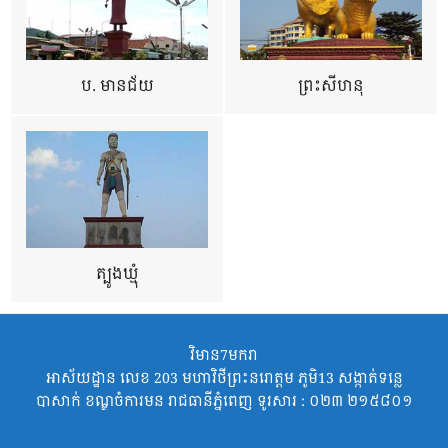
ប. មានជ័យ
ព្រះសីហនុ
ត្បូងឃ្មុំ
វិមាន7មករា
អាស័យដ្ឋាន លេខ 203 មហាវិថីព្រះនរោត្តម ភូមិ13 សង្កាត់ទន្លេ
បាសាក់ ខណ្ឌចំការមន រាជធានីភ្នំពេញ ទូរសារ : ០២៣ ២១៥៨០១