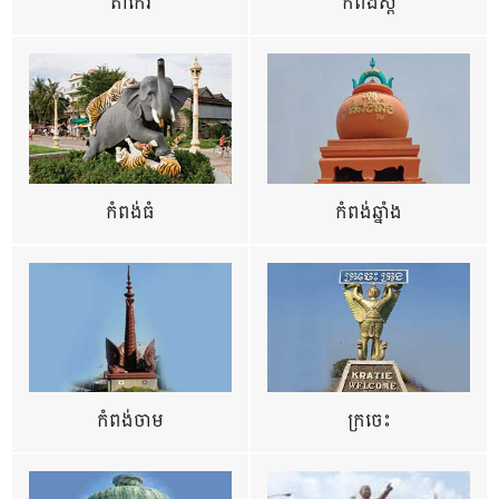
តាកែវ
កំពង់ស្ពឺ
កំពង់ធំ
កំពង់ឆ្នាំង
កំពង់ចាម
ក្រចេះ