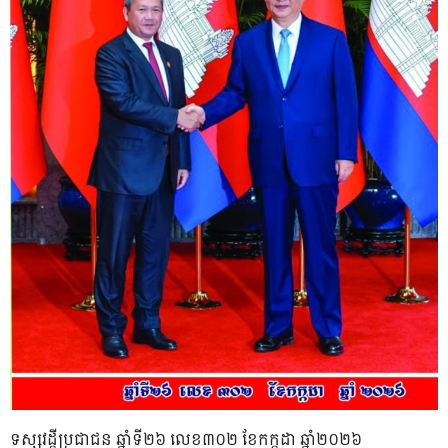
ទស្សវដ្តីប្រជាជន ឆ្នាំទី២៦ លេខ៣០២ ខែកក្កដា ឆ្នាំ២០២៦