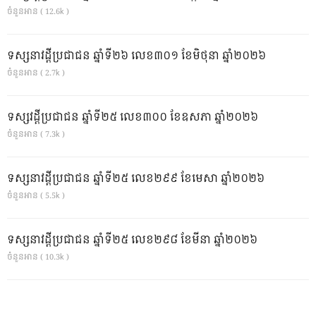
ចំនួនអាន ( 12.6k )
ទស្សនាវដ្ដីប្រជាជន ឆ្នាំទី២៦ លេខ៣០១ ខែមិថុនា ឆ្នាំ២០២៦
ចំនួនអាន ( 2.7k )
ទស្សវដ្តីប្រជាជន ឆ្នាំទី២៥ លេខ៣០០ ខែឧសភា ឆ្នាំ២០២៦
ចំនួនអាន ( 7.3k )
ទស្សនាវដ្ដីប្រជាជន ឆ្នាំទី២៥ លេខ២៩៩ ខែមេសា ឆ្នាំ២០២៦
ចំនួនអាន ( 5.5k )
ទស្សនាវដ្ដីប្រជាជន ឆ្នាំទី២៥ លេខ២៩៨ ខែមីនា ឆ្នាំ២០២៦
ចំនួនអាន ( 10.3k )