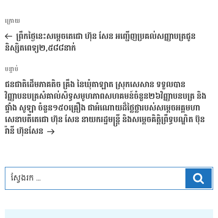
ការ​
អត្ថបទ
ក្រោយ
នាំទិស​
មុន
ព្រឹកថ្ងៃនេះសម្តេចតេជោ ហ៊ុន សែន អញ្ជើញប្រគល់សញ្ញាបត្រជូន
ប្រកាស
និស្សិតពេទ្យ២,៥៨៨នាក់
អត្ថបទ
បន្ទាប់
បន្ទាប់
ជនជាតិដើមភាគតិច គ្រឹង នៃឃុំតាឡាត ស្រុកសេសាន ទទួលបាន
វិញ្ញាបនបត្រសំគាល់សិទ្ធសមូហភាពសហគមន៍ចំនួន២៦វិញ្ញាបនបត្រ និង
ផ្ទាំង សូឡា ចំនួន១៥០គ្រឿង ជាអំណោយដ៏ថ្លៃថ្លារបស់សម្តេចអគ្គមហា
សេនាបតីតេជោ ហ៊ុន សែន នាយករដ្ឋមន្រ្តី និងសម្តេចគិត្តិព្រឹទ្ធបណ្ឌិត ប៊ុន
រ៉ានី ហ៊ុនសែន
ស្វែ