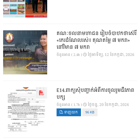
គណៈចលនាមហាជន រៀបចំបាឋកថាស៊េរី
«កេរដំណែលរស់៖ គុណតម្លៃ ៧ មករា»
នៅវិមាន ៧ មករា
ថ្ងៃ​អាទិត្យ, 12 ខែ​កក្កដា, 2026
ចំនួនអាន ( 2.4k )
E14.ពាក្យសុំបញ្ជាក់អំពីការចូលរួមជីវភាព
បក្ស
ថ្ងៃ​ចន្ទ, 20 ខែ​កក្កដា, 2026
ចំនួនអាន ( 1.7k )
ទាញយក
96 KB