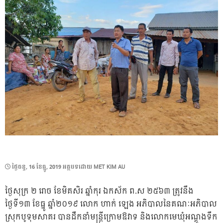
POSTED
ថ្ងៃ​ចន្ទ, 16 ខែ​ធ្នូ, 2019
អត្ថបទដោយ
MET KIM AU
ON
ថ្ងៃសុក្រ ២ រោច ខែមិគសិរ ឆ្នាំកុរ ឯកស័ក ព.ស ២៥៦៣ ត្រូវនឹង
ថ្ងៃទី១៣ ខែធ្នូ ឆ្នាំ២០១៩ លោក ហាក់ ឡេង អភិបាលនៃគណៈអភិបាល
ស្រុកបូទុមសាគរ បានដឹកនាំមន្ត្រីក្រោមឱវាទ និងលោកមេឃុំអណ្តូងទឹក