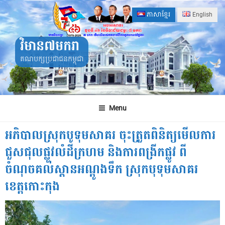
Skip
ភាសាខ្មែរ
English
to
content
វិមាន៧មករា
គណបក្សប្រជាជនកម្ពុជា
Menu
អភិបាលស្រុកបូទុមសាគរ ចុះត្រួតពិនិត្យមើលការ
ជួសជុលផ្លូវលំដីក្រហម និងការពង្រីកផ្លូវ ពី
ចំណុចគល់ស្ពានអណ្តូងទឹក ស្រុកបុទុមសាគរ
ខេត្តកោះកុង