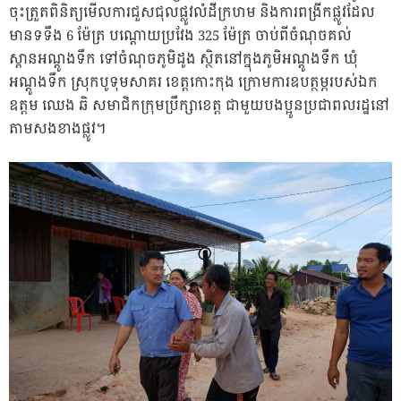
ចុះត្រួតពិនិត្យមើលការជួសជុលផ្លូវលំដីក្រហម និងការពង្រីកផ្លូវដែល
មានទទឹង 6 ម៉ែត្រ បណ្ដោយប្រវែង 325 ម៉ែត្រ ចាប់ពីចំណុចគល់
ស្ពានអណ្តូងទឹក ទៅចំណុចភូមិដូង ស្ថិតនៅក្នុងភូមិអណ្ដូងទឹក ឃុំ
អណ្ដូងទឹក ស្រុកបូទុមសាគរ ខេត្តកោះកុង ក្រោមការឧបត្ថម្ភរបស់ឯក
ឧត្តម ឈេង ឆិ សមាជិកក្រុមប្រឹក្សាខេត្ត ជាមួយបងប្អូនប្រជាពលរដ្ឋនៅ
តាមសងខាងផ្លូវ។