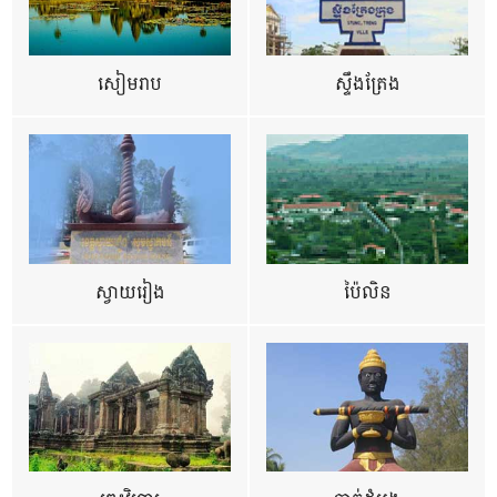
សៀមរាប
ស្ទឹងត្រែង
ស្វាយរៀង
ប៉ៃលិន