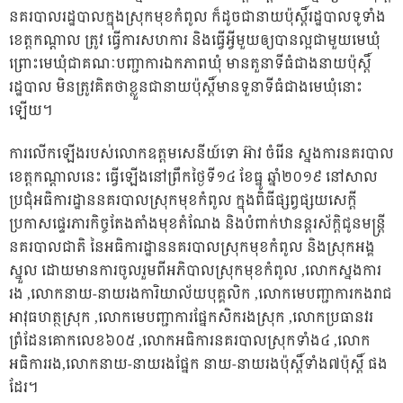
នគរបាល​រដ្ឋបាល​ក្នុងស្រុក​មុ
ខកំពូល​ ក៏​ដូច​ជា​នាយ​ប៉ុស្ដិ៍​រដ្ឋបាល​ទូ​ទាំង​
ខេត្ដកណ្ដាល​ ត្រូវ​ ធ្វើការ​សហការ​ និង​ធ្វើ​អ្វីមួយ​ឲ្យ​បាន​ល្អជា​មួយ​មេឃុំ​
ព្រោះ​មេឃុំ​ជា​គណៈ​បញ្ជាការ​ឯកភាព​ឃុំ​ មាន​តួនាទី​ធំ​ជាង​នាយ​ប៉ុស្ដិ៍​
រដ្ឋបាល​ មិន​ត្រូវ​គិត​ថា​ខ្លួន​ជា​នាយ​ប៉ុស្ដិ៍​មាន​ទួ​នាទី​ធំ​ជាង​មេឃុំ​នោះ​
ឡើយ​។​
​ការ​លើក​ឡើង​របស់​លោក​ឧត្ដមសេនីយ៍ទោ​ អ៊ា​វ​ ចំរើន​ ស្នងការ​នគរបាល​
ខេត្ដកណ្ដាល​នេះ​ ធ្វើ​ឡើង​នៅ​ព្រឹក​ថ្ងៃ​ទី​១៤​ ខែធ្នូ​ ឆ្នាំ​២០១៩​ នៅ​សាល​
ប្រជុំ​អធិការដ្ឋាន​នគរបាល​ស្រុក​មុខកំពូល​ ក្នុង​ពិធី​ផ្សព្វផ្សយ​សេ​ក្តី​
ប្រកាស​ផ្ទេរ​ភារកិច្ច​តែងតាំង​មុខ​តំណែង​ និង​បំពាក់​ឋានន្ដរស័ក្ដិ​ជូន​មន្ដ្រី​
នគរបាល​ជាតិ​ នៃ​អធិការដ្ឋាន​នគរបាល​ស្រុក​មុខកំពូល​ និង​ស្រុក​អង្គ
ស្នួល​ ដោយ​មានការ​ចូលរួម​ពី​អភិបាលស្រុក​មុខកំពូល​ ,​លោកស្នងការ​
រង​ ,​លោកនាយ​-​នាយ​រង​ការិយាល័យ​បុគ្គលិក​ ,​លោក​មេបញ្ជាការ​កងរាជ
អាវុធហត្ថ​ស្រុក​ ,​លោក​មេបញ្ជាការ​ផ្នែក​សិ​ករង​ស្រុក​ ,​លោក​ប្រធាន​វរ​
ព្រំដែន​គោក​លេខ​៦០៥​ ,​លោក​អធិការ​នគរបាល​ស្រុក​ទាំង​៤​ ,​លោក​
អធិការរង​,​លោកនាយ​-​នាយ​រង​ផ្នែក​ នាយ​-​នាយ​រង​ប៉ុស្ដិ៍​ទាំង​៧​ប៉ុស្ដិ៍​ ផង​
ដែរ​។​