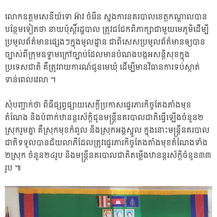
​លោក​ឧត្ដមសេនីយ៍ទោ​ អ៊ា​វ​ ចំរើន​ ស្នងការ​នគរបាល​ខេត្ដកណ្ដាល​បាន​
បន្ថែម​ទៀត​ថា​ នាយ​ប៉ុស្ដិ៍​រដ្ឋបាល​ ត្រូវ​ជជែក​ពិភាក្សា​ជាមួយ​មេ​ភូមិ​ដើម្បី​
ប្រមូល​ព័ត៌មាន​ផ្សេងៗ​ក្នុង​មូលដ្ឋាន​ ជា​ពិសេស​ប្រមូល​ព័ត៌មាន​ឲ្យ​បាន​
ច្បាស់​ពី​ក្រុម​ឧទ្ទាម​ក្រៅច្បាប់​ដែល​មាន​បំណង​បង្ក​អសន្ដិសុខ​ក្នុង​
ប្រទេស​ជាតិ​ គឺ​ត្រូវ​រាយការណ៍​ជូន​មេឃុំ​ ដើម្បី​មាន​វិធានការ​ទប់ស្កាត់​
ទាន់​ពេលវេលា​ ។​
​សុំ​បញ្ជាក់​ថា​ ពិធី​ផ្សព្វផ្សាយ​សេ​ក្តី​ប្រកាស​ផ្ទេរ​ភារកិច្ច​តែងតាំង​មុខ​
តំណែង​ និង​បំពាក់​ឋានន្ដរស័ក្ដិ​ជូន​មន្ដ្រី​នគរបាល​ជាតិ​ធ្វើ​ឡើង​ចំនួន​២​
ស្រុក​រួម​គ្នា​ គឺ​ស្រុក​មុខកំពូល​ និង​ស្រុក​អង្គស្នួល​ ក្នុង​នោះ​មន្ដ្រី​នគរបាល​
ជាតិ​ទទួល​បាន​ជ័យ​លា​ភី​ដែល​ត្រូវ​ផ្ទេរ​ភារកិច្ច​តែងតាំង​មុខ​តំណែង​ទាំង​
២​ស្រុក​ ចំនួន​២៤​រូប​ និង​មន្ដ្រី​នគរបាល​ជាតិ​តម្លើង​ឋានន្ដរស័ក្ដិ​ចំនួន​៣៣​
រូប​ ៕