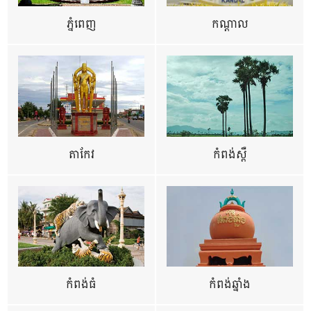
ភ្នំពេញ
កណ្តាល
តាកែវ
កំពង់ស្ពឺ
កំពង់ធំ
កំពង់ឆ្នាំង