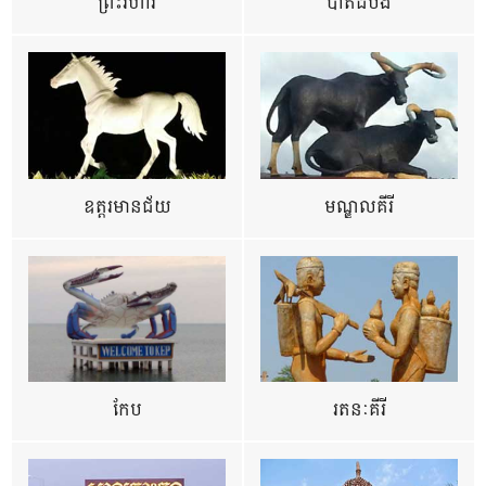
ព្រះវិហារ
បាត់ដំបង
ឧត្ដរមានជ័យ
មណ្ឌលគីរី
កែប
រតនៈគីរី