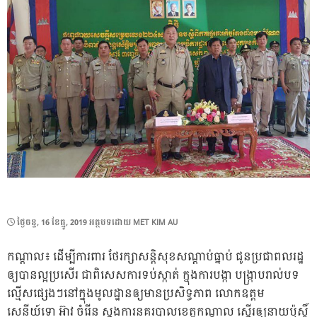
POSTED
ថ្ងៃ​ចន្ទ, 16 ខែ​ធ្នូ, 2019
អត្ថបទដោយ
MET KIM AU
ON
កណ្ដាល​៖​ ដើម្បី​ការពារ​ ថែរក្សា​សន្ដិសុខ​សណ្ដាប់ធ្នាប់​ ជូន​ប្រជាពលរដ្ឋ​
ឲ្យ​បាន​ល្អ​ប្រសើរ​ ជា​ពិសេស​ការ​ទប់ស្កាត់​ ក្នុង​ការ​បង្កា​ បង្ក្រាប​រាល់​បទ
ល្មើស​ផ្សេងៗ​នៅ​ក្នុង​មូលដ្ឋាន​ឲ្យ​មាន​ប្រសិទ្ធភាព​ លោក​ឧត្ដម
សេនីយ៍ទោ​ អ៊ា​វ​ ចំរើន​ ស្នងការ​នគរបាល​ខេត្ដកណ្ដាល​ ស្នើរ​ឲ្យ​នាយ​ប៉ុស្ដិ៍​