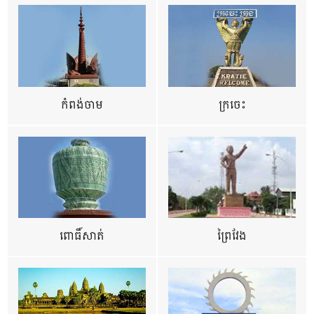
កំពង់ចាម
ក្រចេះ
ពោធិ៍សាត់
ព្រៃវែង