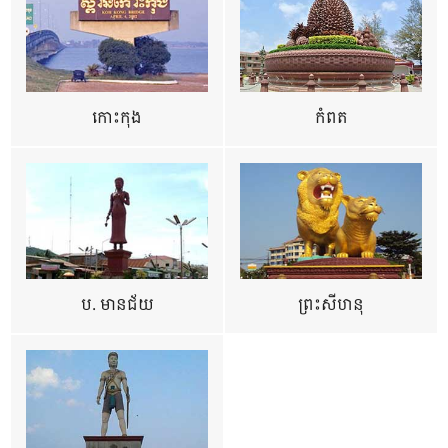
កោះកុង
កំពត
ប. មានជ័យ
ព្រះសីហនុ