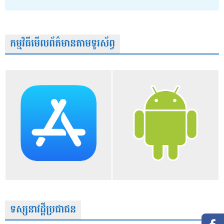
កម្មវិធីមើលព័ត៌មានតាមទូរស័ព្វ
ទស្សនាវដ្តីប្រជាជន