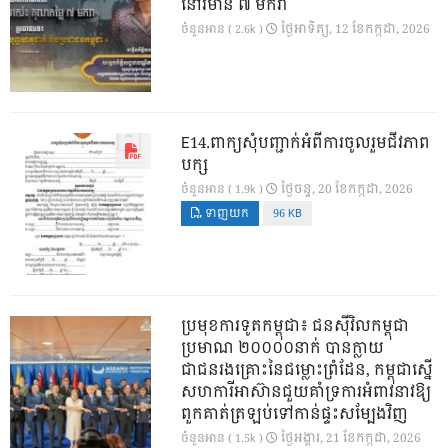
នៅវិមាន ៧ មករា
ថ្ងៃ​អាទិត្យ, 12 ខែ​កក្កដា, 2026
ចំនួនអាន ( 2.6k )
E14.ពាក្យសុំបញ្ជាក់អំពីការចូលរួមជីវភាព
បក្ស
ថ្ងៃ​ចន្ទ, 20 ខែ​កក្កដា, 2026
ចំនួនអាន ( 1.9k )
ទាញយក
96 KB
ប្រមុខការទូតកម្ពុជា៖ ជនស៊ីវិលកម្ពុជា
ប្រមាណ ២០០០០នាក់ បានក្លាយ
ជាជនរងគ្រោះនៃជម្លោះព្រំដែន, កម្ពុជាស្នើ
សហការីអាស៊ានជួយគាំទ្រការអំពាវនាវឱ្យ
ពួកគាត់ត្រឡប់ទៅកាន់ផ្ទះសម្បែងវិញ
ថ្ងៃ​អង្គារ, 21 ខែ​កក្កដា, 2026
ចំនួនអាន ( 1.5k )