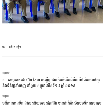
CATEGORIES
ពត៌មានថ្មីៗ
ការ​
អត្ថបទ
ក្រោយ
នាំទិស​
មុន
សម្តេចតេជោ ហ៊ុន សែន អញ្ជើញជាអធិបតីបើកពិព័រណ៍ផលិតផលខែ្មរ
ប្រកាស
និងទំនិញនាំចេញ-នាំចូល កម្ពុជាលើកទី១៤ ឆ្នាំ២០១៩
អត្ថបទ
បន្ទាប់
បន្ទាប់
មន្ទីរធនធានទឹក និងឧតុនិយមខេត្តព្រៃវែង បានដាក់ម៉ាស៊ីនបូមទឹកធុនមធ្យម