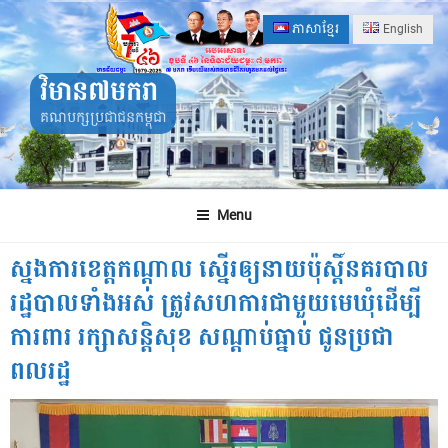
Skip
ភាសាខ្មែរ
English
to
content
វិមាន៧មករា
គណបក្សប្រជាជនកម្ពុជា
Menu
ស្នងការ​ខេត្ដកណ្ដាល​ ស្នើរ​ឲ្យ​នាយ​ប៉ុស្ដិ៍​នគរបាល​
រដ្ឋបាល​ទាំងអស់​ ត្រូវ​សហការ​ជាមួយ​មេឃុំ​ដើម្បី​
ការពារ​ រក្សា​សន្ដិសុខ​ សណ្ដាប់ធ្នាប់​ ជូន​ប្រជា
ពលរដ្ឋ​