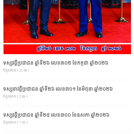
ទស្សវដ្តីប្រជាជន ឆ្នាំទី២៦ លេខ៣០២ ខែកក្កដា ឆ្នាំ២០២៦
ចំនួនអាន ( 21.9k )
ទស្សនាវដ្ដីប្រជាជន ឆ្នាំទី២៦ លេខ៣០១ ខែមិថុនា ឆ្នាំ២០២៦
ចំនួនអាន ( 2.9k )
ទស្សវដ្តីប្រជាជន ឆ្នាំទី២៥ លេខ៣០០ ខែឧសភា ឆ្នាំ២០២៦
ចំនួនអាន ( 7.5k )