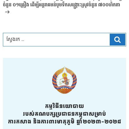
ចំនួន ០១គ្រឿង ដើម្បីអន្តរាគមន៍បូមទឹកសង្រ្គោះស្រូវចំនួន ៧០០ហិកតា
ស្វែ