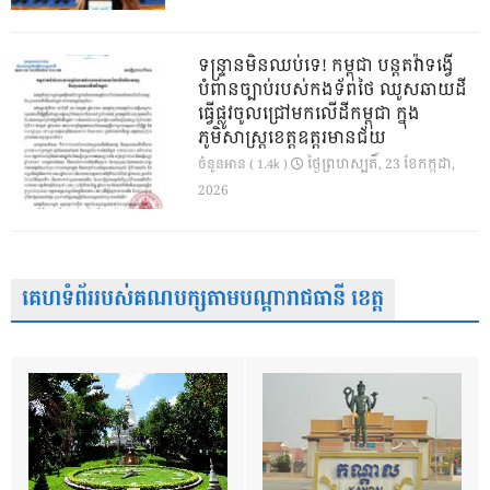
ទន្ទ្រានមិនឈប់ទេ! កម្ពុជា បន្តតវ៉ាទង្វើ
បំពានច្បាប់របស់កងទ័ពថៃ ឈូសឆាយដី
ធ្វើផ្លូវចូលជ្រៅមកលើដីកម្ពុជា ក្នុង
ភូមិសាស្ត្រខេត្តឧត្តរមានជ័យ
ថ្ងៃ​ព្រហស្បតិ៍, 23 ខែ​កក្កដា,
ចំនួនអាន ( 1.4k )
2026
គេហទំព័ររបស់គណបក្សតាមបណ្តារាជធានី ខេត្ត