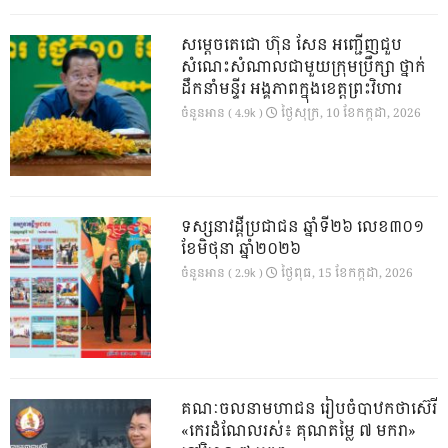
សម្តេចតេជោ ហ៊ុន សែន អញ្ជើញជួប
សំណេះសំណាលជាមួយក្រុមប្រឹក្សា ថ្នាក់
ដឹកនាំមន្ទីរ អង្គភាពក្នុងខេត្តព្រះវិហារ
ថ្ងៃ​សុក្រ, 10 ខែ​កក្កដា, 2026
ចំនួនអាន ( 4.9k )
ទស្សនាវដ្ដីប្រជាជន ឆ្នាំទី២៦ លេខ៣០១
ខែមិថុនា ឆ្នាំ២០២៦
ថ្ងៃ​ពុធ, 15 ខែ​កក្កដា, 2026
ចំនួនអាន ( 2.9k )
គណៈចលនាមហាជន រៀបចំបាឋកថាស៊េរី
«កេរដំណែលរស់៖ គុណតម្លៃ ៧ មករា»