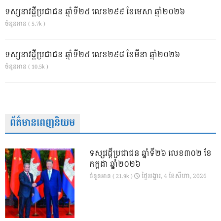
ទស្សនាវដ្ដីប្រជាជន ឆ្នាំទី២៥ លេខ២៩៩ ខែមេសា ឆ្នាំ២០២៦
ចំនួនអាន ( 5.7k )
ទស្សនាវដ្ដីប្រជាជន ឆ្នាំទី២៥ លេខ២៩៨ ខែមីនា ឆ្នាំ២០២៦
ចំនួនអាន ( 10.5k )
ព័ត៌មានពេញនិយម
ទស្សវដ្តីប្រជាជន ឆ្នាំទី២៦ លេខ៣០២ ខែ
កក្កដា ឆ្នាំ២០២៦
ថ្ងៃ​អង្គារ, 4 ខែ​សីហា, 2026
ចំនួនអាន ( 21.9k )