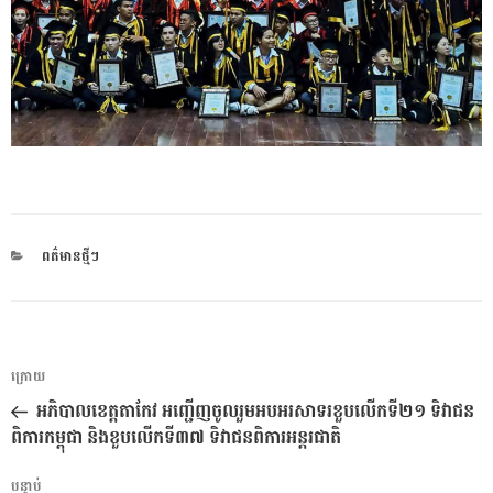
CATEGORIES
ពត៌មានថ្មីៗ
ការ​
អត្ថបទ
ក្រោយ
នាំទិស​
មុន
អភិបាលខេត្តតាកែវ អញ្ជើញចូលរួមអបអរសាទរខួបលេីកទី២១ ទិវាជន
ប្រកាស
ពិការកម្ពុជា និងខួបលេីកទី៣៧ ទិវាជនពិការអន្តរជាតិ
អត្ថបទ
បន្ទាប់