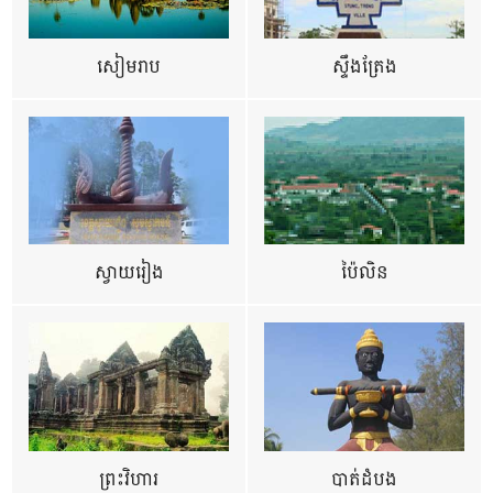
សៀមរាប
ស្ទឹងត្រែង
ស្វាយរៀង
ប៉ៃលិន
ព្រះវិហារ
បាត់ដំបង