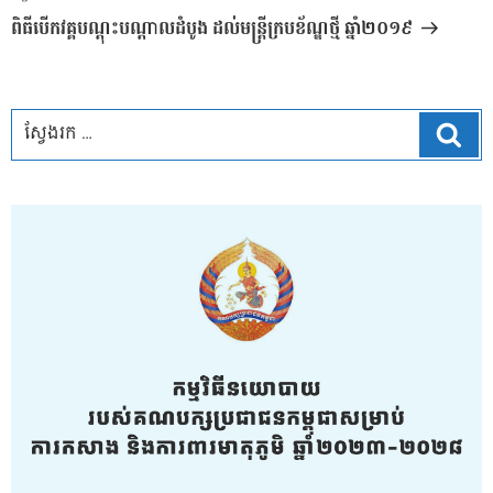
បន្ទាប់
ពិធីបើកវគ្គបណ្ដុះបណ្ដាលដំបូង ដល់មន្ត្រីក្របខ័ណ្ឌថ្មី ឆ្នាំ២០១៩
ស្វែ