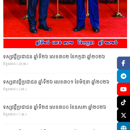
ទស្សវដ្តីប្រជាជន ឆ្នាំទី២៦ លេខ៣០២ ខែកក្កដា ឆ្នាំ២០២៦
ចំនួនអាន ( 20.9k )
ទស្សនាវដ្ដីប្រជាជន ឆ្នាំទី២៦ លេខ៣០១ ខែមិថុនា ឆ្នាំ២០២៦
ចំនួនអាន ( 2.8k )
ទស្សវដ្តីប្រជាជន ឆ្នាំទី២៥ លេខ៣០០ ខែឧសភា ឆ្នាំ២០២៦
ចំនួនអាន ( 7.4k )