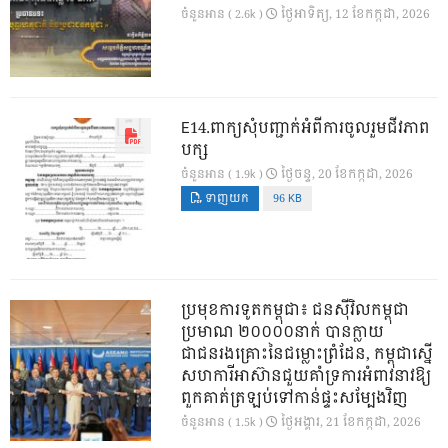
ថ្ងៃ​អាទិត្យ, 12 ខែ​កក្កដា, 2026
ចំនួនអាន ( 2.6k )
E14.ពាក្យសុំបញ្ជាក់អំពីការចូលរួមជីវភាព
បក្ស
ថ្ងៃ​ចន្ទ, 20 ខែ​កក្កដា, 2026
ចំនួនអាន ( 1.9k )
ទាញយក
96 KB
ប្រមុខការទូតកម្ពុជា៖ ជនស៊ីវិលកម្ពុជា
ប្រមាណ ២០០០០នាក់ បានក្លាយ
ជាជនរងគ្រោះនៃជម្លោះព្រំដែន, កម្ពុជាស្នើ
សហការីអាស៊ានជួយគាំទ្រការអំពាវនាវឱ្យ
ពួកគាត់ត្រឡប់ទៅកាន់ផ្ទះសម្បែងវិញ
ថ្ងៃ​អង្គារ, 21 ខែ​កក្កដា, 2026
ចំនួនអាន ( 1.5k )