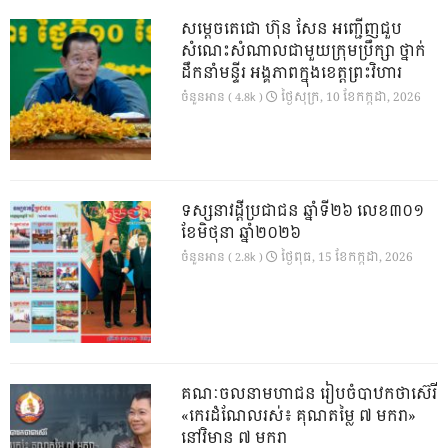
សម្តេចតេជោ ហ៊ុន សែន អញ្ជើញជួប
សំណេះសំណាលជាមួយក្រុមប្រឹក្សា ថ្នាក់
ដឹកនាំមន្ទីរ អង្គភាពក្នុងខេត្តព្រះវិហារ
ថ្ងៃ​សុក្រ, 10 ខែ​កក្កដា, 2026
ចំនួនអាន ( 4.8k )
ទស្សនាវដ្ដីប្រជាជន ឆ្នាំទី២៦ លេខ៣០១
ខែមិថុនា ឆ្នាំ២០២៦
ថ្ងៃ​ពុធ, 15 ខែ​កក្កដា, 2026
ចំនួនអាន ( 2.8k )
គណៈចលនាមហាជន រៀបចំបាឋកថាស៊េរី
«កេរដំណែលរស់៖ គុណតម្លៃ ៧ មករា»
នៅវិមាន ៧ មករា