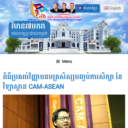
Skip
ភាសាខ្មែរ
English
to
content
វិមាន៧មករា
គណបក្សប្រជាជនកម្ពុជា
Menu
ពិធី​ប្រគល់​វិញ្ញាបនបត្រ​​សិស្ស​បញ្ចប់​ការ​សិក្សា នៃ​
វិទ្យាស្ថាន CAM-ASEAN