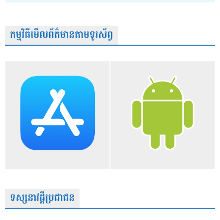
កម្មវិធីមើលព័ត៌មានតាមទូរស័ព្វ
ទស្សនាវដ្តីប្រជាជន