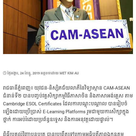
POSTED
ថ្ងៃ​អង្គារ, 24 ខែ​ធ្នូ, 2019
អត្ថបទដោយ
MET KIM AU
ON
រាជធានី​ភ្នំពេញ៖ យុវជន-និស្សិត​ជ័យ​លាភី​នៃ​វិទ្យាស្ថាន CAM-ASEAN
ជំនាន់​ទី​២ បាន​បញ្ចប់​វគ្គ​សិក្សា​កម្មវិធី​ភាសា​ចិន និង​ភាសា​អង់គ្លេស តាម
Cambridge ESOL Certificates ដែល​ការ​បណ្ដុះបណ្ដាល បាន​រៀបចំ​
ឡើង​ដោយ​ប្រើប្រាស់ E-Learning Platforms រួម​ជា​មួយ​ការ​សិក្សា​ក្នុង​
ថ្នាក់ ការ​អប់រំ​ដោយ​ប្រព័ន្ធ​ឧទ្ទេស និង​ការ​អនុវត្ត​ដោយ​ផ្ទាល់។
ពិធី​ប្រគល់​វិញ្ញាបនបត្រ បាន​ប្រព្រឹត្ត​ទៅ​ក្រោម​អធិបតីភាព​ឯកឧត្
តម​