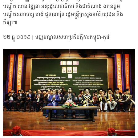
បណ្ឌិត សាន វឌ្ឍនា អនុរដ្ឋលេខាធិការ និង​ជា​តំណាង​ ឯកឧត្តម​
បណ្ឌិតសភាចារ្យ ហង់ ជួនណារ៉ុន រដ្ឋមន្រ្តី​ក្រសួង​អប់រំ យុវជន និង​
កីឡា៕
២២ ធ្នូ ២០១៩ | មជ្ឈមណ្ឌល​សហប្រតិបត្តិការ​កម្ពុជា-កូរ៉េ