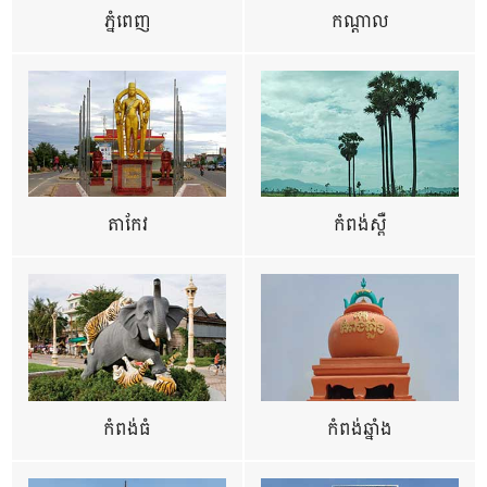
ភ្នំពេញ
កណ្តាល
តាកែវ
កំពង់ស្ពឺ
កំពង់ធំ
កំពង់ឆ្នាំង