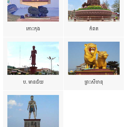
កោះកុង
កំពត
ប. មានជ័យ
ព្រះសីហនុ