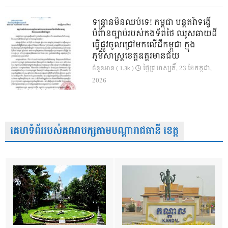
ទន្ទ្រានមិនឈប់ទេ! កម្ពុជា បន្តតវ៉ាទង្វើ
បំពានច្បាប់របស់កងទ័ពថៃ ឈូសឆាយដី
ធ្វើផ្លូវចូលជ្រៅមកលើដីកម្ពុជា ក្នុង
ភូមិសាស្ត្រខេត្តឧត្តរមានជ័យ
ថ្ងៃ​ព្រហស្បតិ៍, 23 ខែ​កក្កដា,
ចំនួនអាន ( 1.3k )
2026
គេហទំព័ររបស់គណបក្សតាមបណ្តារាជធានី ខេត្ត