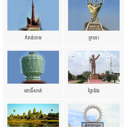
កំពង់ចាម
ក្រចេះ
ពោធិ៍សាត់
ព្រៃវែង