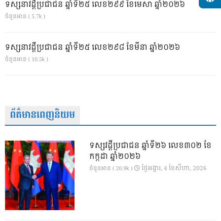
ទស្សនាវដ្ដីប្រជាជន ឆ្នាំទី២៥ លេខ២៩៩ ខែមេសា ឆ្នាំ២០២៦
ចំនួនអាន ( 5.7k )
ទស្សនាវដ្ដីប្រជាជន ឆ្នាំទី២៥ លេខ២៩៨ ខែមីនា ឆ្នាំ២០២៦
ចំនួនអាន ( 10.5k )
ព័ត៌មានពេញនិយម
ទស្សវដ្តីប្រជាជន ឆ្នាំទី២៦ លេខ៣០២ ខែ
កក្កដា ឆ្នាំ២០២៦
ថ្ងៃ​អង្គារ, 4 ខែ​សីហា, 2026
ចំនួនអាន ( 20.9k )