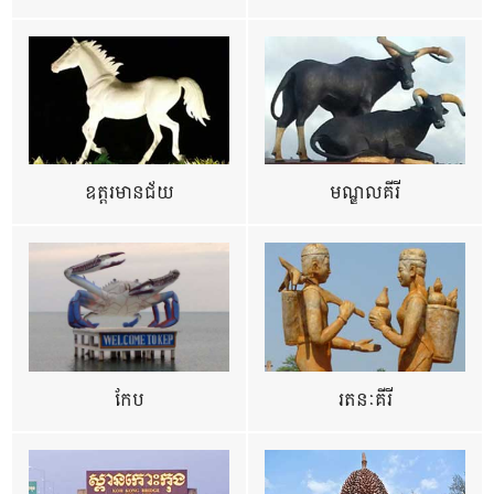
ឧត្ដរមានជ័យ
មណ្ឌលគីរី
កែប
រតនៈគីរី