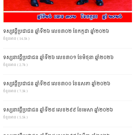
ទស្សវដ្តីប្រជាជន ឆ្នាំទី២៦ លេខ៣០២ ខែកក្កដា ឆ្នាំ២០២៦
ចំនួនអាន ( 14.5k )
ទស្សនាវដ្ដីប្រជាជន ឆ្នាំទី២៦ លេខ៣០១ ខែមិថុនា ឆ្នាំ២០២៦
ចំនួនអាន ( 2.7k )
ទស្សវដ្តីប្រជាជន ឆ្នាំទី២៥ លេខ៣០០ ខែឧសភា ឆ្នាំ២០២៦
ចំនួនអាន ( 7.3k )
ទស្សនាវដ្ដីប្រជាជន ឆ្នាំទី២៥ លេខ២៩៩ ខែមេសា ឆ្នាំ២០២៦
ចំនួនអាន ( 5.5k )