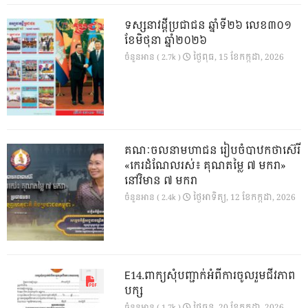
ទស្សនាវដ្ដីប្រជាជន ឆ្នាំទី២៦ លេខ៣០១
ខែមិថុនា ឆ្នាំ២០២៦
ថ្ងៃ​ពុធ, 15 ខែ​កក្កដា, 2026
ចំនួនអាន ( 2.7k )
គណៈចលនាមហាជន រៀបចំបាឋកថាស៊េរី
«កេរដំណែលរស់៖ គុណតម្លៃ ៧ មករា»
នៅវិមាន ៧ មករា
ថ្ងៃ​អាទិត្យ, 12 ខែ​កក្កដា, 2026
ចំនួនអាន ( 2.4k )
E14.ពាក្យសុំបញ្ជាក់អំពីការចូលរួមជីវភាព
បក្ស
ថ្ងៃ​ចន្ទ, 20 ខែ​កក្កដា, 2026
ចំនួនអាន ( 1.7k )