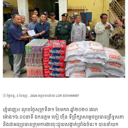
POSTED
ថ្ងៃ​ចន្ទ, 3 ខែ​កុម្ភៈ, 2020
អត្ថបទដោយ
LOR SOVANNEY
ON
(ភ្នំពេញ)៖ ល្ងាចថ្ងៃសុក្រទី៣១ ខែមករា ឆ្នាំ២០២០ វេលា
ម៉ោង១៦.០០នាទី ឯកឧត្តម ហៀ ហ៊ីន ទីប្រឹក្សាសម្តេចប្រធានព្រឹទ្ធសភា
និងជាអនុប្រធានក្រុមការងារចុះជួយសង្កាត់ច្រាំងចំរេះ១ បាននាំយក