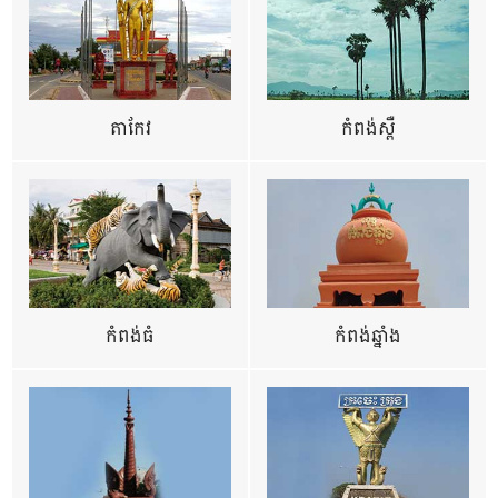
តាកែវ
កំពង់ស្ពឺ
កំពង់ធំ
កំពង់ឆ្នាំង