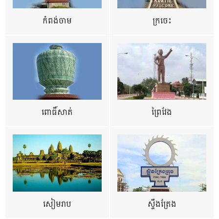
កំពង់ចាម
ក្រចេះ
ពោធិ៍សាត់
ព្រៃវែង
សៀមរាប
ស្ទឹងត្រែង