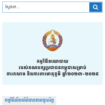
ស្វែ
កម្មវិធីមើលព័ត៌មានតាមទូរស័ព្វ