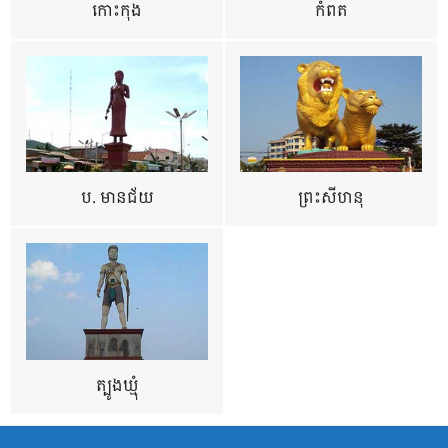
កោះកុង
កំពត
ប. មានជ័យ
ព្រះសីហនុ
ត្បូងឃ្មុំ