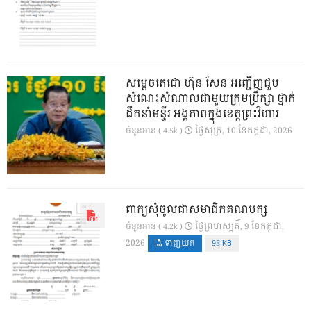
សម្តេចតេជោ ហ៊ុន សែន អញ្ជើញជួប
សំណេះសំណាលជាមួយក្រុមប្រឹក្សា ថ្នាក់
ដឹកនាំមន្ទីរ អង្គភាពក្នុងខេត្តព្រះវិហារ
ថ្ងៃ​សុក្រ, 10 ខែ​កក្កដា, 2026
ចំនួនអាន ( 4.5k )
ពាក្យសុំចូលជាសមាជិកគណបក្ស
ថ្ងៃ​ព្រហស្បតិ៍, 9 ខែ​កក្កដា,
ចំនួនអាន ( 4.2k )
2026
ទាញយក
93 KB