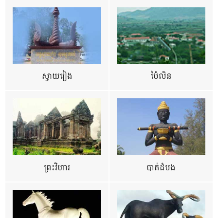
ស្វាយរៀង
ប៉ៃលិន
ព្រះវិហារ
បាត់ដំបង