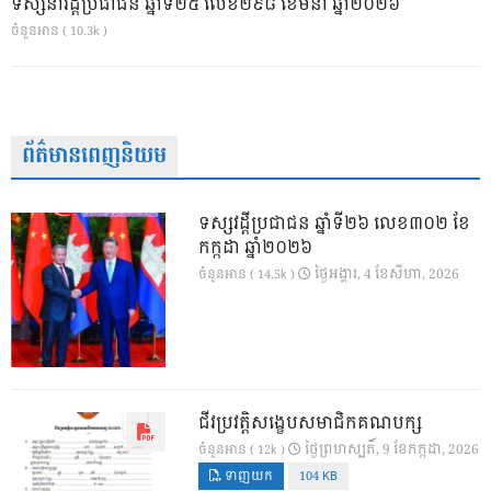
ទស្សនាវដ្ដីប្រជាជន ឆ្នាំទី២៥ លេខ២៩៨ ខែមីនា ឆ្នាំ២០២៦
ចំនួនអាន ( 10.3k )
ព័ត៌មានពេញនិយម
ទស្សវដ្តីប្រជាជន ឆ្នាំទី២៦ លេខ៣០២ ខែ
កក្កដា ឆ្នាំ២០២៦
ថ្ងៃ​អង្គារ, 4 ខែ​សីហា, 2026
ចំនួនអាន ( 14.5k )
ជីវប្រវត្តិសង្ខេបសមាជិកគណបក្ស
ថ្ងៃ​ព្រហស្បតិ៍, 9 ខែ​កក្កដា, 2026
ចំនួនអាន ( 12k )
ទាញយក
104 KB