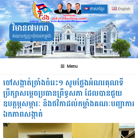
Skip
ភាសាខ្មែរ
English
to
content
វិមាន៧មករា
គណបក្សប្រជាជនកម្ពុជា
Menu
ចៅសង្កាត់ច្រាំងចំរេះ១ សូមថ្លែងអំណរគុណទី
ប្រឹក្សាសម្តេចប្រធានព្រឹទ្ធសភា ដែលបានជួយ
ឧបត្ថម្ភសម្ភារៈ និងថវិកាដល់កម្លាំងគណៈបញ្ជាការ
ឯកភាពសង្កាត់