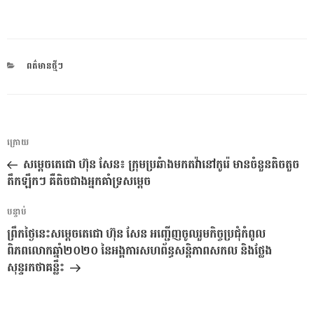
CATEGORIES
ពត៌មានថ្មីៗ
ការ​
អត្ថបទ
ក្រោយ
នាំទិស​
មុន
សម្តេចតេជោ ហ៊ុន សែន៖ ក្រុមប្រឆំាងមកតវ៉ានៅកូរ៉េ មានចំនួនតិចតួច
ប្រកាស
តឹកឡឹកៗ គឺតិចជាងអ្នកគាំទ្រសម្តេច
អត្ថបទ
បន្ទាប់
បន្ទាប់
ព្រឹកថ្ងៃនេះសម្តេចតេជោ ហ៊ុន សែន អញ្ជើញចូលរួមកិច្ចប្រជុំកំពូល
ពិភពលោកឆ្នាំ២០២០ នៃអង្គការសហព័ន្ធសន្តិភាពសកល និងថ្លែង
សុន្ទរកថាគន្លឹះ