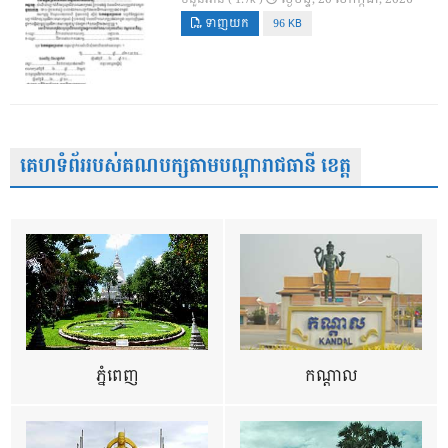
ទាញយក
96 KB
គេហទំព័ររបស់គណបក្សតាមបណ្តារាជធានី ខេត្ត
ភ្នំពេញ
កណ្តាល