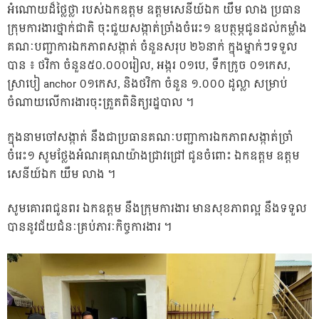
អំណោយដ៏ថ្លៃថ្លា របស់ឯកឧត្តម ឧត្តមសេនីយ៍ឯក យឹម លាង ប្រធាន
ក្រុមការងារថ្នាក់ជាតិ ចុះជួយសង្កាត់ច្រាំងចំរេះ១ ឧបត្ថម្ភជូនដល់កម្លាំង
គណៈបញ្ជាការឯកភាពសង្កាត់ ចំនួនសរុប ២៦នាក់ ក្នុងម្នាក់ៗទទួល
បាន ៖ ថវិកា ចំនួន៥០.០០០រៀល, អង្ករ ០១បេ, ទឹកក្រូច ០១កេស,
ស្រាបៀ anchor ០១កេស, និងថវិកា ចំនួន ១.០០០ ដូល្លា សម្រាប់
ចំណាយលើការងារចុះត្រួតពិនិត្យរដ្ឋបាល ។
ក្នុងនាមចៅសង្កាត់ នឹងជាប្រធានគណៈបញ្ជាការឯកភាពសង្កាត់ច្រាំ
ចំរេះ១ សូមថ្លែងអំណរគុណយ៉ាងជ្រាវជ្រៅ ជូនចំពោះ ឯកឧត្តម ឧត្តម
សេនីយ៍ឯក យឹម លាង ។
សូមគោរពជូនពរ ឯកឧត្តម នឹងក្រុមការងារ មានសុខភាពល្អ នឹងទទួល
បាននូវជ័យជំនៈគ្រប់ភារៈកិច្ចការងារ ។