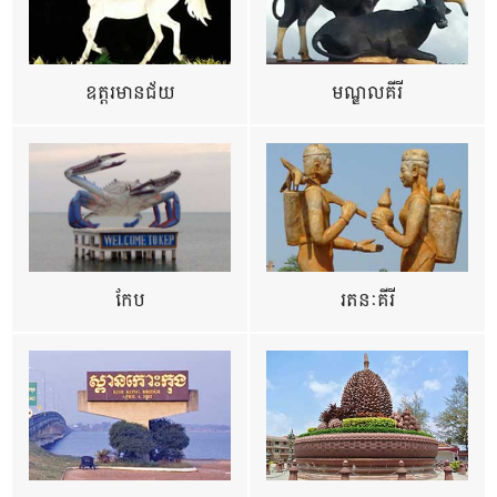
ឧត្ដរមានជ័យ
មណ្ឌលគីរី
កែប
រតនៈគីរី