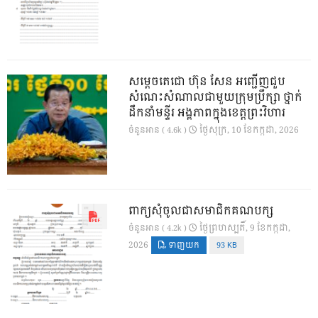
សម្តេចតេជោ ហ៊ុន សែន អញ្ជើញជួប
សំណេះសំណាលជាមួយក្រុមប្រឹក្សា ថ្នាក់
ដឹកនាំមន្ទីរ អង្គភាពក្នុងខេត្តព្រះវិហារ
ថ្ងៃ​សុក្រ, 10 ខែ​កក្កដា, 2026
ចំនួនអាន ( 4.6k )
ពាក្យសុំចូលជាសមាជិកគណបក្ស
ថ្ងៃ​ព្រហស្បតិ៍, 9 ខែ​កក្កដា,
ចំនួនអាន ( 4.2k )
2026
ទាញយក
93 KB