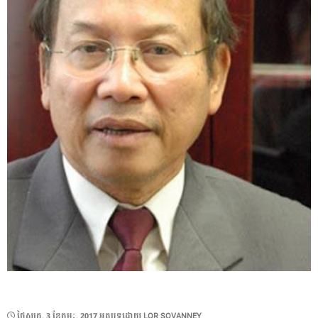
POSTED
ថ្ងៃ​សុក្រ, 3 ខែ​កុម្ភៈ, 2017
អត្ថបទដោយ
LOR SOVANNEY