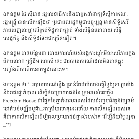
ON
ឯកឧត្តម ​ផៃ ស៊ី​ផាន រដ្ឋលេខាធិការ​និង​ជា​អ្នកនាំពាក្យ​ទីស្ដីការ​គណៈ​​
រដ្ឋមន្ដ្រី ​បានលើកឡើង​ថា ប្រជាពលរដ្ឋ​កម្ពុជា​បច្ចុប្បន្ន មាន​សិទ្ធិសេរី
ភាព​ពេញលេញ​លើ​គ្រប់​ទិដ្ឋភាព​ច្បាប់ ទាំង​សិទ្ធិ​នយោបាយ សិទ្ធិ​​
សេដ្ឋកិច្ច និង​សិទ្ធិ​ដទៃៗ​ជាច្រើន​ទៀត​។​
ឯកឧត្តម ​បាន​បន្ថែមថា របាយការណ៍​របស់​អង្គការ​ឃ្លាំមើល​សេរីភាព​ក្នុង​
ពិភពលោក ហ្វ្រី​ដឹ​ម ហៅ​ស៍ នេះ ជា​របាយការណ៍​ដែល​មិនបាន​ឆ្លុះ
បញ្ចាំង​ពី​ការពិត​នៅ​កម្ពុជា​នោះទេ​។​
ឯកឧត្តម ​ថា “…​របាយការណ៍​ហ្នឹង គ្រាន់តែ​ជា​បំណង​ធ្វើ​វិទ្ធង្សនា ប្រឆាំង
នឹង​រាជរដ្ឋាភិបាល ដើម្បី​ផលប្រយោជន៍​នៃ ក្រុម​របស់គេ​ហ្នឹង​…
Freedom House ជា​ផ្នែក​នៃ​ភ្នាក់ងារ​បរទេស​ដែល​ជំរុញ​​បដិវត្តន៍វប្បធម៌
នៅ​តំបន់​ម​ជ្ឍឹ​ម​បូព៌ា​…​អាស្រ័យ​ហេតុនេះហើយ ការលើកឡើង​របស់គេ​
គឺជា​ការលើកឡើង​ដើម្បី​ផលប្រយោជន៍​ផ្ទាល់​​របស់គេ ដើម្បី​ន័យ​វិទ្ធង្សនា​
…”​។​