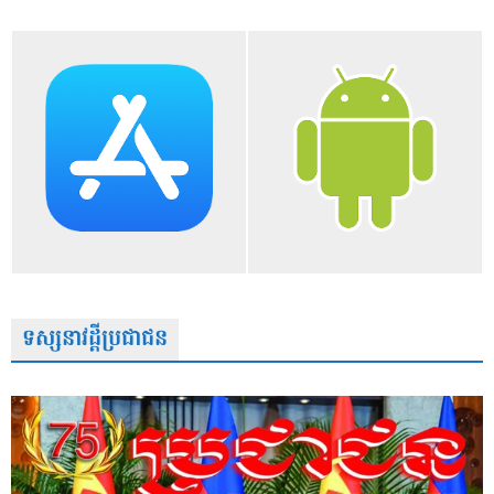
ទស្សនាវដ្តីប្រជាជន