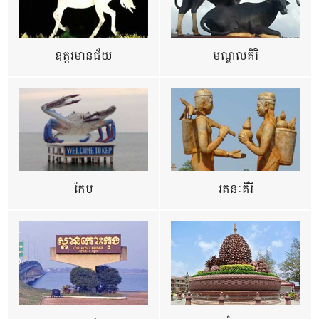
ឧត្ដរមានជ័យ
មណ្ឌលគីរី
កែប
រតនៈគីរី