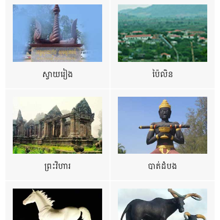
ស្វាយរៀង
ប៉ៃលិន
ព្រះវិហារ
បាត់ដំបង