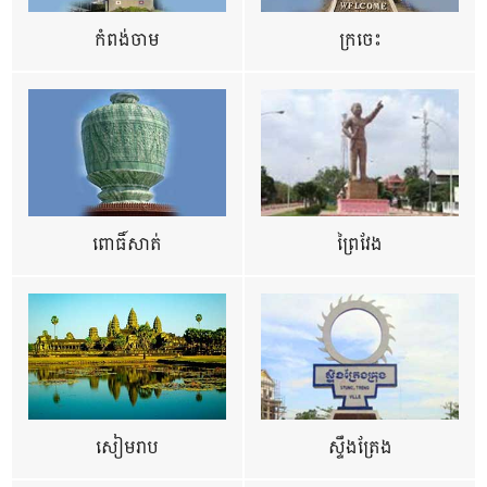
កំពង់ចាម
ក្រចេះ
ពោធិ៍សាត់
ព្រៃវែង
សៀមរាប
ស្ទឹងត្រែង