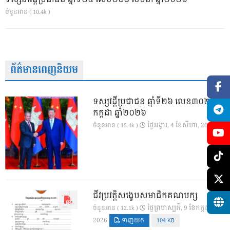
ចំនួនអាន ( 10.4k )
ព័ត៌មានពេញនិយម
ទស្សវដ្តីប្រជាជន ឆ្នាំទី២៦ លេខ៣០២ ខែ
កក្កដា ឆ្នាំ២០២៦
ថ្ងៃ​អង្គារ, 4 ខែ​សីហា, 2026
ចំនួនអាន ( 15.4k )
ជីវប្រវត្តិសង្ខេបសមាជិកគណបក្ស
ថ្ងៃ​ព្រហស្បតិ៍, 9 ខែ​កក្កដា,
ចំនួនអាន ( 12.1k )
2026
ទាញយក
104 KB