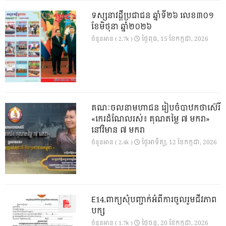
ទស្សនាវដ្ដីប្រជាជន ឆ្នាំទី២៦ លេខ៣០១
ខែមិថុនា ឆ្នាំ២០២៦
ថ្ងៃ​ពុធ, 15 ខែ​កក្កដា, 2026
ចំនួនអាន ( 2.7k )
គណៈចលនាមហាជន រៀបចំបាឋកថាស៊េរី
«កេរដំណែលរស់៖ គុណតម្លៃ ៧ មករា»
នៅវិមាន ៧ មករា
ថ្ងៃ​អាទិត្យ, 12 ខែ​កក្កដា, 2026
ចំនួនអាន ( 2.4k )
E14.ពាក្យសុំបញ្ជាក់អំពីការចូលរួមជីវភាព
បក្ស
ថ្ងៃ​ចន្ទ, 20 ខែ​កក្កដា, 2026
ចំនួនអាន ( 1.7k )