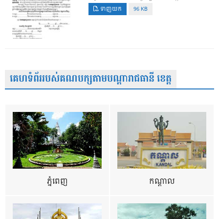
ទាញយក
96 KB
គេហទំព័ររបស់គណបក្សតាមបណ្តារាជធានី ខេត្ត
ភ្នំពេញ
កណ្តាល