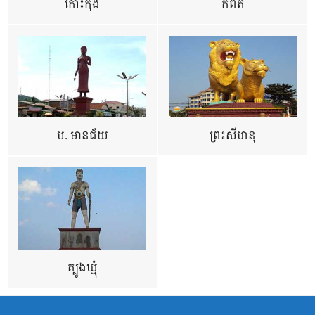
កោះកុង
កំពត
ប. មានជ័យ
ព្រះសីហនុ
ត្បូងឃ្មុំ