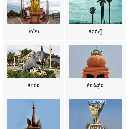
តាកែវ
កំពង់ស្ពឺ
កំពង់ធំ
កំពង់ឆ្នាំង