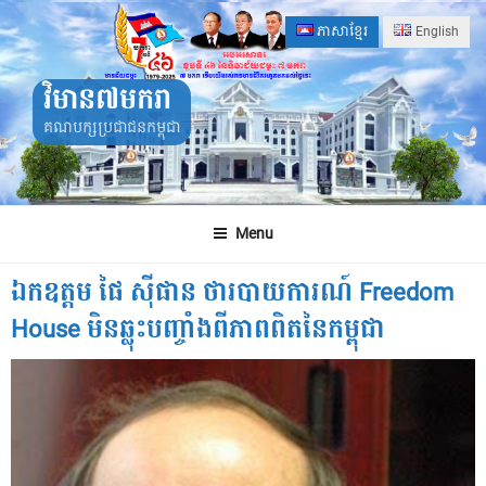
Skip
ភាសាខ្មែរ
English
to
content
វិមាន៧មករា
គណបក្សប្រជាជនកម្ពុជា
Menu
ឯកឧត្តម ផៃ ស៊ី​ផាន ថា​របាយការណ៍ Freedom
House មិន​ឆ្លុះបញ្ចាំង​ពី​ភាព​ពិត​នៃ​កម្ពុជា​