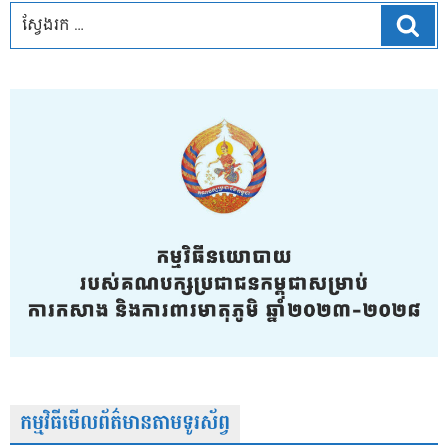
ស្វែ
កម្មវិធីមើលព័ត៌មានតាមទូរស័ព្វ