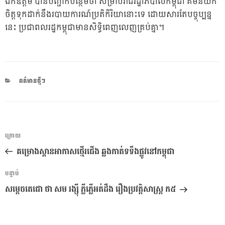
ឯកឧត្តម ​បានបញ្ជាក់​បន្ថែម​ថា សម្រាប់​រាជរដ្ឋាភិបាល​កម្ពុជា គឺ​មិន​យក
ចិត្តទុកដាក់​នឹង​របាយការណ៍​ប្រតិកិរិយា​នោះទេ ដោយសារតែ​បច្ចុប្បន្ន
នេះ ប្រជាពលរដ្ឋ​កម្ពុ​ជាមាន​សិទ្ធិ​ពេញលេញ​គ្រប់គ្នា​។​
CATEGORIES
ពត៌មានថ្មីៗ
ការ​
អត្ថបទ
ក្រោយ
នាំទិស​
មុន
គម្រោងស្ពានអាកាសថ្មើរជើង ឆ្លងកាត់ទទឹងផ្លូវនៅកម្ពុជា
ប្រកាស
អត្ថបទ
បន្ទាប់
បន្ទាប់
សម្ដេចតេជោ ថា សម រង្ស៊ី ភ្លីភ្លើអត់ដឹង រឿងប្រវត្តិសាស្រ្ត ក៥