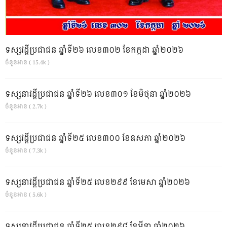
ទស្សវដ្តីប្រជាជន ឆ្នាំទី២៦ លេខ៣០២ ខែកក្កដា ឆ្នាំ២០២៦
ចំនួនអាន ( 15.4k )
ទស្សនាវដ្ដីប្រជាជន ឆ្នាំទី២៦ លេខ៣០១ ខែមិថុនា ឆ្នាំ២០២៦
ចំនួនអាន ( 2.7k )
ទស្សវដ្តីប្រជាជន ឆ្នាំទី២៥ លេខ៣០០ ខែឧសភា ឆ្នាំ២០២៦
ចំនួនអាន ( 7.3k )
ទស្សនាវដ្ដីប្រជាជន ឆ្នាំទី២៥ លេខ២៩៩ ខែមេសា ឆ្នាំ២០២៦
ចំនួនអាន ( 5.6k )
ទស្សនាវដ្ដីប្រជាជន ឆ្នាំទី២៥ លេខ២៩៨ ខែមីនា ឆ្នាំ២០២៦