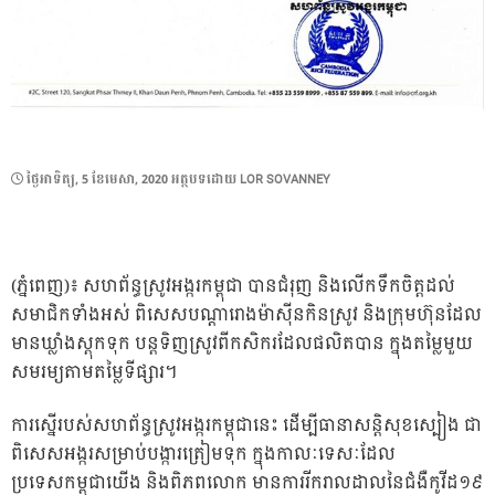
POSTED
ថ្ងៃ​អាទិត្យ, 5 ខែ​មេសា, 2020
អត្ថបទដោយ
LOR SOVANNEY
ON
(ភ្នំពេញ)៖ សហព័ន្ធ​ស្រូវ​អង្ករកម្ពុជា បាន​ជំរុញ និង​លើកទឹកចិត្ត​ដល់​
សមាជិក​ទាំងអស់ ពិសេស​បណ្ដា​រោង​ម៉ាស៊ីនកិនស្រូវ និង​ក្រុមហ៊ុន​ដែល
មាន​ឃ្លាំង​ស្ដុក​ទុក បន្ត​ទិញស្រូវ​ពី​កសិករ​ដែល​ផលិត​បាន ក្នុងតម្លៃ​មួយ​
សមរម្យ​តាម​តម្លៃ​ទីផ្សារ​។
ការស្នើរបស់សហព័ន្ធ​ស្រូវ​អង្ករ​កម្ពុជានេះ ដើម្បីធានាសន្តិសុខស្បៀង ជា
ពិសេសអង្ករសម្រាប់បង្ការត្រៀមទុក ក្នុងកាលៈទេសៈដែល
ប្រទេសកម្ពុជាយើង និងពិភពលោក មានការរីករាលដាលនៃជំងឺកូវីដ១៩