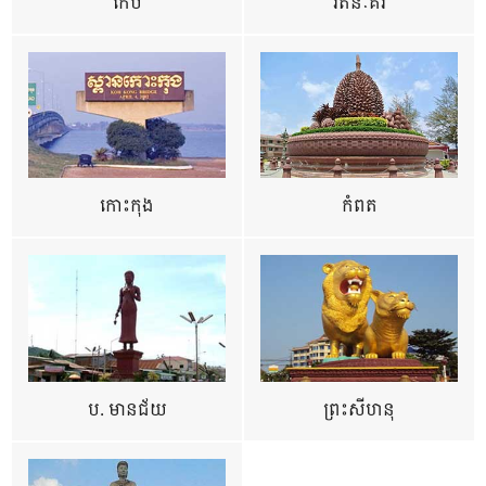
កែប
រតនៈគីរី
កោះកុង
កំពត
ប. មានជ័យ
ព្រះសីហនុ