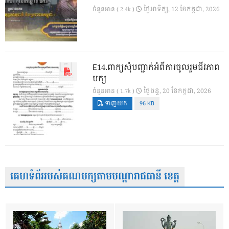
ថ្ងៃ​អាទិត្យ, 12 ខែ​កក្កដា, 2026
ចំនួនអាន ( 2.4k )
E14.ពាក្យសុំបញ្ជាក់អំពីការចូលរួមជីវភាព
បក្ស
ថ្ងៃ​ចន្ទ, 20 ខែ​កក្កដា, 2026
ចំនួនអាន ( 1.7k )
ទាញយក
96 KB
គេហទំព័ររបស់គណបក្សតាមបណ្តារាជធានី ខេត្ត