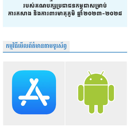
កម្មវិធីមើលព័ត៌មានតាមទូរស័ព្វ