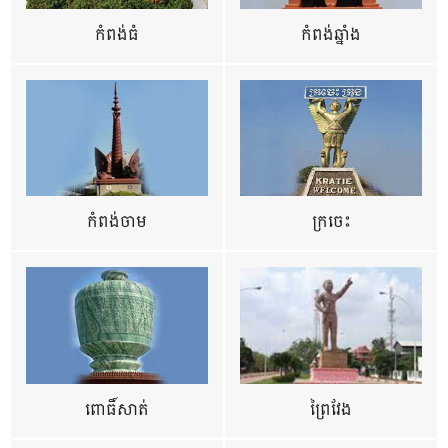
កំពង់ធំ
កំពង់ឆ្នាំង
កំពង់ចាម
ក្រចេះ
ពោធិ៍សាត់
ព្រៃវែង