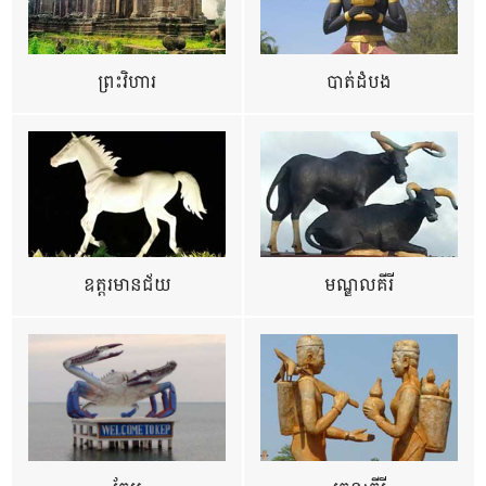
ព្រះវិហារ
បាត់ដំបង
ឧត្ដរមានជ័យ
មណ្ឌលគីរី