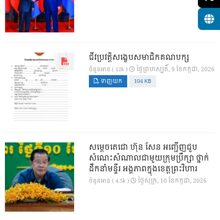
ជីវប្រវត្តិសង្ខេបសមាជិកគណបក្ស
ថ្ងៃ​ព្រហស្បតិ៍, 9 ខែ​កក្កដា, 2026
ចំនួនអាន ( 12k )
ទាញយក
104 KB
សម្តេចតេជោ ហ៊ុន សែន អញ្ជើញជួប
សំណេះសំណាលជាមួយក្រុមប្រឹក្សា ថ្នាក់
ដឹកនាំមន្ទីរ អង្គភាពក្នុងខេត្តព្រះវិហារ
ថ្ងៃ​សុក្រ, 10 ខែ​កក្កដា, 2026
ចំនួនអាន ( 4.5k )