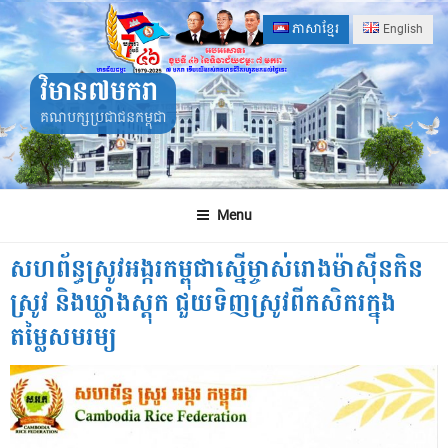
Skip
ភាសាខ្មែរ
English
to
content
វិមាន៧មករា
គណបក្សប្រជាជនកម្ពុជា
Menu
សហព័ន្ធស្រូវអង្ករកម្ពុជា​ស្នើម្ចាស់រោងម៉ាស៊ីនកិន
ស្រូវ ​និងឃ្លាំងស្តុក​ ជួយទិញស្រូវពីកសិករ​ក្នុង
តម្លៃសមរម្យ ​