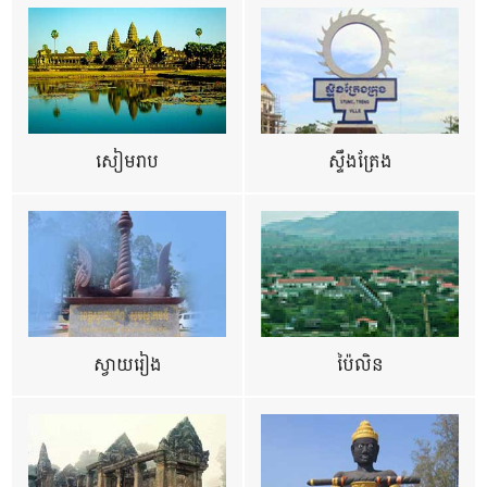
សៀមរាប
ស្ទឹងត្រែង
ស្វាយរៀង
ប៉ៃលិន