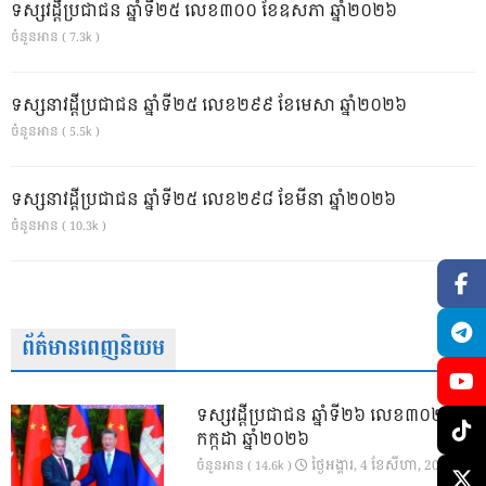
ទស្សវដ្តីប្រជាជន ឆ្នាំទី២៥ លេខ៣០០ ខែឧសភា ឆ្នាំ២០២៦
ចំនួនអាន ( 7.3k )
ទស្សនាវដ្ដីប្រជាជន ឆ្នាំទី២៥ លេខ២៩៩ ខែមេសា ឆ្នាំ២០២៦
ចំនួនអាន ( 5.5k )
ទស្សនាវដ្ដីប្រជាជន ឆ្នាំទី២៥ លេខ២៩៨ ខែមីនា ឆ្នាំ២០២៦
ចំនួនអាន ( 10.3k )
ព័ត៌មានពេញនិយម
ទស្សវដ្តីប្រជាជន ឆ្នាំទី២៦ លេខ៣០២ ខែ
កក្កដា ឆ្នាំ២០២៦
ថ្ងៃ​អង្គារ, 4 ខែ​សីហា, 2026
ចំនួនអាន ( 14.6k )