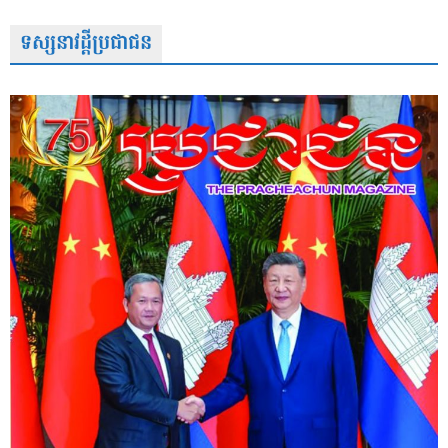
ទស្សនាវដ្តីប្រជាជន