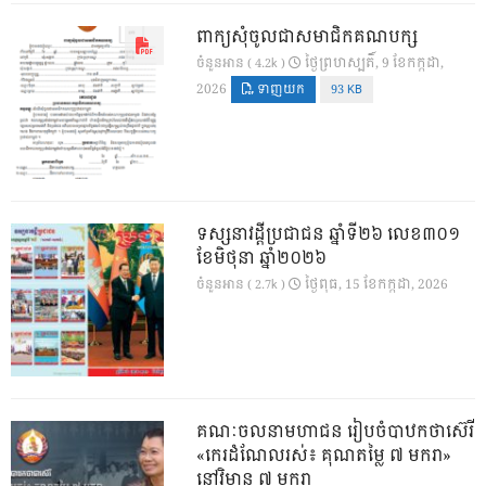
ពាក្យសុំចូលជាសមាជិកគណបក្ស
ថ្ងៃ​ព្រហស្បតិ៍, 9 ខែ​កក្កដា,
ចំនួនអាន ( 4.2k )
2026
ទាញយក
93 KB
ទស្សនាវដ្ដីប្រជាជន ឆ្នាំទី២៦ លេខ៣០១
ខែមិថុនា ឆ្នាំ២០២៦
ថ្ងៃ​ពុធ, 15 ខែ​កក្កដា, 2026
ចំនួនអាន ( 2.7k )
គណៈចលនាមហាជន រៀបចំបាឋកថាស៊េរី
«កេរដំណែលរស់៖ គុណតម្លៃ ៧ មករា»
នៅវិមាន ៧ មករា