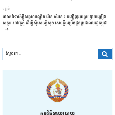
អត្ថបទ
បន្ទាប់
បន្ទាប់
លោកជំទាវកិត្តិសង្គហបណ្ឌិត ម៉ែន សំអន ៖ អញ្ជើញអុជធូប ថ្វាយគ្រឿង
សក្ការៈនៅវត្តភ្នំ ដើម្បីសុំសេចក្តីសុខ សេចក្តីចម្រើនជូនប្រជាពលរដ្ឋកម្ពុជា
ស្វែ