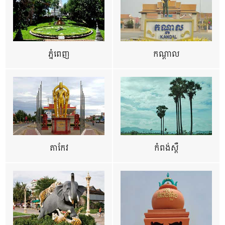
ភ្នំពេញ
កណ្តាល
តាកែវ
កំពង់ស្ពឺ