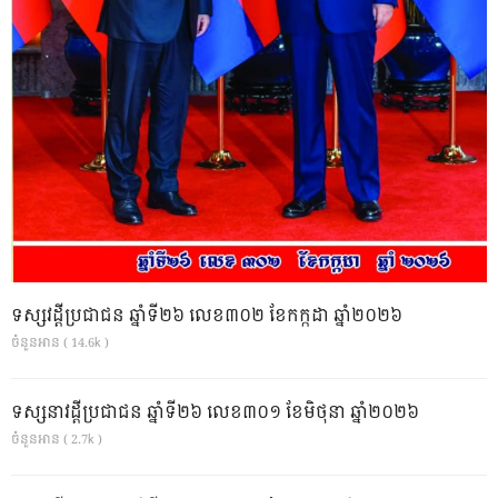
ទស្សវដ្តីប្រជាជន ឆ្នាំទី២៦ លេខ៣០២ ខែកក្កដា ឆ្នាំ២០២៦
ចំនួនអាន ( 14.6k )
ទស្សនាវដ្ដីប្រជាជន ឆ្នាំទី២៦ លេខ៣០១ ខែមិថុនា ឆ្នាំ២០២៦
ចំនួនអាន ( 2.7k )