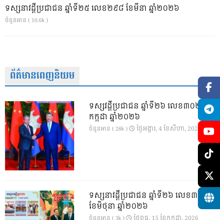
ទស្សនាវដ្ដីប្រជាជន ឆ្នាំទី២៥ លេខ២៩៨ ខែមីនា ឆ្នាំ២០២៦
ចំនួនអាន ( 10.6k )
ព័ត៌មានពេញនិយម
ទស្សវដ្តីប្រជាជន ឆ្នាំទី២៦ លេខ៣០២ ខែ
កក្កដា ឆ្នាំ២០២៦
ថ្ងៃ​អង្គារ, 4 ខែ​សីហា, 2026
ចំនួនអាន ( 28k )
ទស្សនាវដ្ដីប្រជាជន ឆ្នាំទី២៦ លេខ៣០១
ខែមិថុនា ឆ្នាំ២០២៦
ថ្ងៃ​ពុធ, 15 ខែ​កក្កដា, 2026
ចំនួនអាន ( 3k )