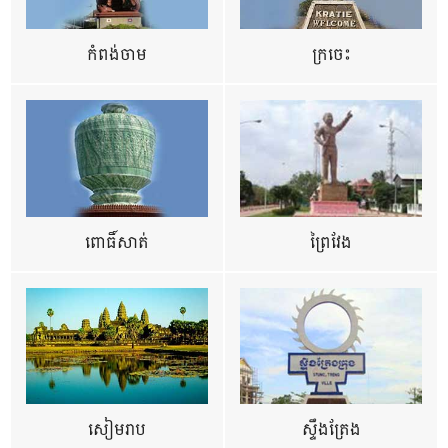
កំពង់ចាម
ក្រចេះ
ពោធិ៍សាត់
ព្រៃវែង
សៀមរាប
ស្ទឹងត្រែង