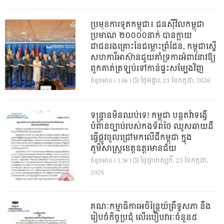
ប្រមុខការទូតកម្ពុជា៖ ជនស៊ីវិលកម្ពុជា
ប្រមាណ ២០០០០នាក់ បានក្លាយ
ជាជនរងគ្រោះនៃជម្លោះព្រំដែន, កម្ពុជាស្នើ
សហការីអាស៊ានជួយគាំទ្រការអំពាវនាវឱ្យ
ពួកគាត់ត្រឡប់ទៅកាន់ផ្ទះសម្បែងវិញ
ថ្ងៃ​អង្គារ, 21 ខែ​កក្កដា, 2026
ចំនួនអាន ( 1.6k )
ទន្ទ្រានមិនឈប់ទេ! កម្ពុជា បន្តតវ៉ាទង្វើ
បំពានច្បាប់របស់កងទ័ពថៃ ឈូសឆាយដី
ធ្វើផ្លូវចូលជ្រៅមកលើដីកម្ពុជា ក្នុង
ភូមិសាស្ត្រខេត្តឧត្តរមានជ័យ
ថ្ងៃ​ព្រហស្បតិ៍, 23 ខែ​កក្កដា,
ចំនួនអាន ( 1.5k )
2026
គណៈកម្មាធិការអចិន្ត្រៃយ៍ព្រឹទ្ធសភា នឹង
រៀបចំកិច្ចប្រជុំ លើរបៀបវារៈចំនួន៥