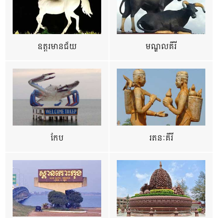
ឧត្ដរមានជ័យ
មណ្ឌលគីរី
កែប
រតនៈគីរី