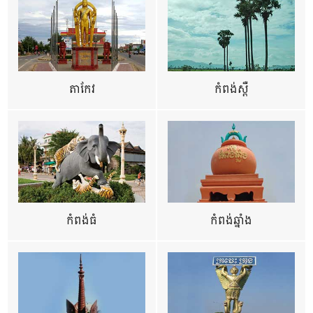
តាកែវ
កំពង់ស្ពឺ
កំពង់ធំ
កំពង់ឆ្នាំង