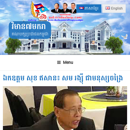
Skip
ភាសាខ្មែរ
English
to
content
វិមាន៧មករា
គណបក្សប្រជាជនកម្ពុជា
Menu
ឯកឧត្តម សុខ ឥសាន៖ សម រង្ស៊ី ជាមនុស្សចង្រៃ