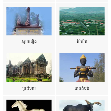
ស្វាយរៀង
ប៉ៃលិន
ព្រះវិហារ
បាត់ដំបង