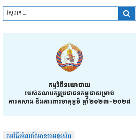
ស្វែ
កម្មវិធីមើលព័ត៌មានតាមទូរស័ព្វ