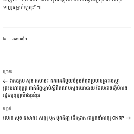
ទាញទម្លាក់ឲ្យចុះ” ៕
CATEGORIES
ពត៌មានថ្មីៗ
ការ​
អត្ថបទ
ក្រោយ
នាំទិស​
មុន
ឯកឧត្តម សុខ ឥសាន៖ ជនអគតិមួយចំនួនកំពុងប្រមាថព្រះចេស្តា
ប្រកាស
ព្រះមហាក្សត្រ ពាក់ព័ន្ធច្បាប់ស្តីពីគណបក្សនយោបាយ ដែលជាទង្វើបំពាន
រដ្ឋធម្មនុញយ៉ាងធ្ងន់ធ្ងរ
អត្ថបទ
បន្ទាប់
បន្ទាប់
លោក សុខ ឥសាន៖ សង្ឃ ប៊ុត ប៊ុនតិញ ដើរតួឯក​ ជាអ្នកនាំពាក្យ CNRP