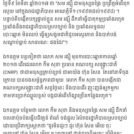
ថ្ងៃទី៩ ខែមីនា ឆ្នាំ២០១៧ ថា “សម រង្ស៊ី ជាមនុស្សចង្រៃ ប្រព្រឹត្តអំពើពុក
រលួយ នៅក្នុងរាជរដ្ឋាភិបាល អាណត្តិទី១ (១៩៩៣ដល់១៩៩៨) ។
បន្ទាប់ពីបង្កើតបក្សផ្ទាល់ខ្លួន សម រង្ស៊ី ដឹកនាំធ្វើបាតុកម្មប្រឆាំងរហូត
ប្រឆាំងនឹងរាជរដ្ឋាភិបាលស្របច្បាប់ និង ប្រឆាំងលទ្ធផល
បោះឆ្នោត មិនឈប់ ធ្វើឲ្យសង្គមជាតិជួបអស្ថេរភាព និងបាត់បង់
សណ្តាប់ធ្នាប់ សាធារណៈ ផងដែរ”។
ឯកឧត្តម បន្ដទៀតថា លោក សម រង្ស៊ី មុនការបោះឆ្នោតកាលឆ្នាំ
២០១៣ ដើរជេរលោក កឹម សុខា ប្រធាន គណបក្ស សង្គ្រោះជាតិ
(CNRP) ថាជាមនុស្សគ្រាប់ខ្សាច់ ជាអាយ៉ង ហ៊ុន សែន តែនៅនាទីចុង
ក្រោយ បានចងសម្ព័ន្ធភាពជាមួយ លោក កឹម សុខា បានបង្កើតជា
គណបក្សសង្គ្រោះជាតិ សព្វថ្ងៃនេះ និងបានដើរ ញុះញង់ឲ្យកម្មករ
ទាមទារប្រាក់ឈ្នួលខ្ពស់ បង្កជាអំពើហិង្សាច្រើនកន្លែងរហូត។
ឯកឧត្តម បន្ថែមថា លោក កឹម សុខា និងមនុស្សចង្រៃ សម រង្ស៊ី ដឹកនាំ
ចលនាប៉ុនប៉ងធ្វើបដិវត្តន៍ ព័ណ៌ ចង់ផ្តួល រំលំរាជរដ្ឋាភិបាលស្របច្បាប់
ដោយប្រើពាក្យស្លោកថា “ដូរមិនដូរៗ ដូរ ហ៊ុន សែន អើយ ចុះ
ចេញទៅ ហ៊ុន សែន អើយ ចុះចេញទៅ ដាក់ជណ្ដើរឲ្យចុះ បើមិនចុះ