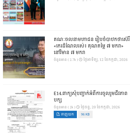
គណៈចលនាមហាជន រៀបចំបាឋកថាស៊េរី
«កេរដំណែលរស់៖ គុណតម្លៃ ៧ មករា»
នៅវិមាន ៧ មករា
ថ្ងៃ​អាទិត្យ, 12 ខែ​កក្កដា, 2026
ចំនួនអាន ( 2.7k )
E14.ពាក្យសុំបញ្ជាក់អំពីការចូលរួមជីវភាព
បក្ស
ថ្ងៃ​ចន្ទ, 20 ខែ​កក្កដា, 2026
ចំនួនអាន ( 2k )
ទាញយក
96 KB