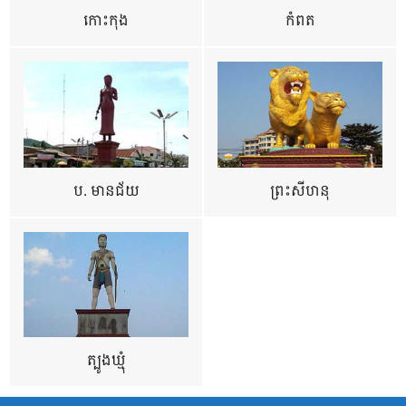
កោះកុង
កំពត
ប. មានជ័យ
ព្រះសីហនុ
ត្បូងឃ្មុំ