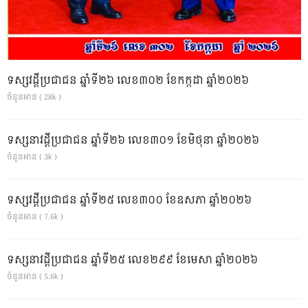
ទស្សវដ្តីប្រជាជន ឆ្នាំទី២៦ លេខ៣០២ ខែកក្កដា ឆ្នាំ២០២៦
ចំនួនអាន ( 28k )
ទស្សនាវដ្ដីប្រជាជន ឆ្នាំទី២៦ លេខ៣០១ ខែមិថុនា ឆ្នាំ២០២៦
ចំនួនអាន ( 3k )
ទស្សវដ្តីប្រជាជន ឆ្នាំទី២៥ លេខ៣០០ ខែឧសភា ឆ្នាំ២០២៦
ចំនួនអាន ( 7.6k )
ទស្សនាវដ្ដីប្រជាជន ឆ្នាំទី២៥ លេខ២៩៩ ខែមេសា ឆ្នាំ២០២៦
ចំនួនអាន ( 5.8k )