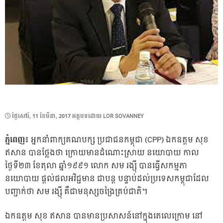
POSTED
ថ្ងៃ​សៅរ៍, 11 ខែ​មីនា, 2017
អត្ថបទដោយ
LOR SOVANNEY
ON
ភ្នំពេញ៖
អ្នកនាំពាក្យគណបក្ស ប្រជាជនកម្ពុជា (CPP) ឯកឧត្តម សុខ
ឥសាន បានថ្លែងថា ក្រោយមានដំណោះស្រាយ នយោបាយ កាល
ថ្ងៃទី២៣ ខែតុលា ឆ្នាំ១៩៩១ លោក សម រង្ស៊ី បានធ្វើសកម្មភា
នយោបាយ ផ្តល់ផលអវិជ្ជមាន ជាបន្ត បន្ទាប់ដល់ប្រទេសកម្ពុជាដែល
បញ្ជាក់ថា សម រង្ស៊ី គឺជាមនុស្សចង្រៃគ្រប់ជាតិ។
ឯកឧត្តម សុខ ឥសាន បានមានប្រសាសន៍នៅក្នុងតេលេក្រោម នៅ