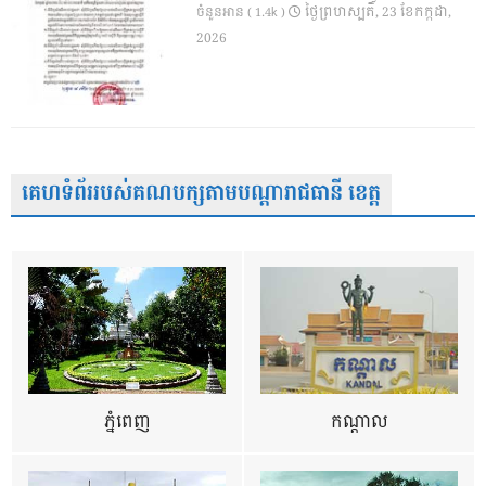
ថ្ងៃ​ព្រហស្បតិ៍, 23 ខែ​កក្កដា,
ចំនួនអាន ( 1.4k )
2026
គេហទំព័ររបស់គណបក្សតាមបណ្តារាជធានី ខេត្ត
ភ្នំពេញ
កណ្តាល