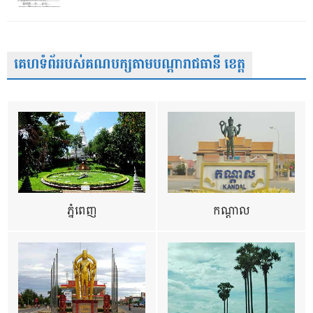
គេហទំព័ររបស់គណបក្សតាមបណ្តារាជធានី ខេត្ត
ភ្នំពេញ
កណ្តាល