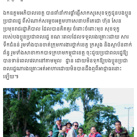
ឯកឧត្តមអភិបាលខេត្ត បានពាំនាំការផ្តាំផ្ញើសាកសួរសុខទុក្ខជូនបងប្អូន
ប្រជាពរដ្ឋ ពីសំណាក់សម្ដេចអគ្គមហាសេនាបតីតេជោ ហ៊ុន សែន
ប្រមុខរាជរដ្ឋាភិបាល ដែលបានគិតគូរ ចំពោះចំពោះមុខ សុខទុក្ខ
របស់បងប្អូនប្រជាពលរដ្ឋ ខណៈ​ពេលដែលទទួលរងគ្រោះដោយ សារ
ទឹកជំនន់ រួមទាំងបានចាត់ក្រុមការងារថ្នាក់ខេត្ត ក្រសួង និងស្ថាប័នពាក់
ព័ន្ធ រួមទាំងសាខាកាកបាទក្រហមកម្ពុជាខេត្ត ចុះជួយប្រជាពលរដ្ឋឱ្យ
បានទាន់ពេលវេលានៅតាមមូល ដ្ឋាន ដោយមិនទុកឱ្យបងប្អូនប្រជា
ពលរដ្ឋណារងគ្រោះអត់អាហារដោយមិនបានដឹងឮពីអាជ្ញាធរនោះ
ឡើយ៕