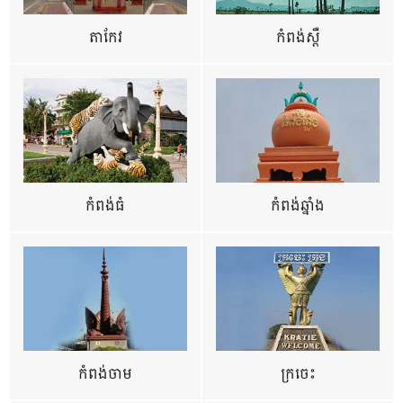
តាកែវ
កំពង់ស្ពឺ
កំពង់ធំ
កំពង់ឆ្នាំង
កំពង់ចាម
ក្រចេះ