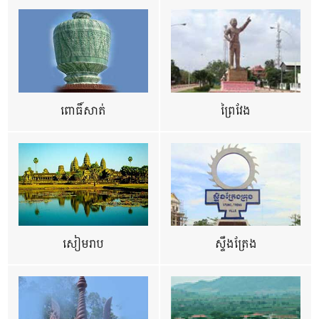
ពោធិ៍សាត់
ព្រៃវែង
សៀមរាប
ស្ទឹងត្រែង