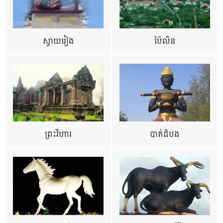
ស្វាយរៀង
ប៉ៃលិន
ព្រះវិហារ
បាត់ដំបង