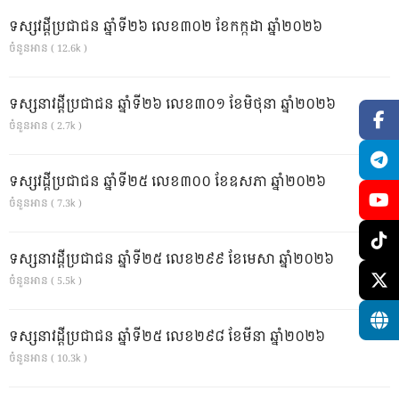
ទស្សវដ្តីប្រជាជន ឆ្នាំទី២៦ លេខ៣០២ ខែកក្កដា ឆ្នាំ២០២៦
ចំនួនអាន ( 12.6k )
ទស្សនាវដ្ដីប្រជាជន ឆ្នាំទី២៦ លេខ៣០១ ខែមិថុនា ឆ្នាំ២០២៦
ចំនួនអាន ( 2.7k )
ទស្សវដ្តីប្រជាជន ឆ្នាំទី២៥ លេខ៣០០ ខែឧសភា ឆ្នាំ២០២៦
ចំនួនអាន ( 7.3k )
ទស្សនាវដ្ដីប្រជាជន ឆ្នាំទី២៥ លេខ២៩៩ ខែមេសា ឆ្នាំ២០២៦
ចំនួនអាន ( 5.5k )
ទស្សនាវដ្ដីប្រជាជន ឆ្នាំទី២៥ លេខ២៩៨ ខែមីនា ឆ្នាំ២០២៦
ចំនួនអាន ( 10.3k )