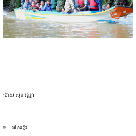
ដោយ ស៊ុម វណ្ណា
CATEGORIES
ពត៌មានថ្មីៗ