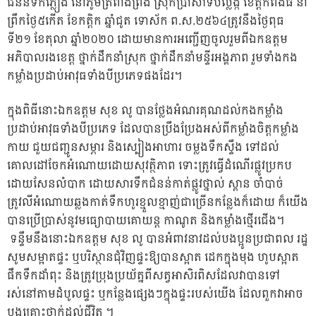
ជំនន់ទឹកភ្លៀង នៅភូមិត្រពាំងព្រីង ស្រុកប្រាសាទបល្ល័ង្ក ខេត្តកំពង់ធំ នា
ព្រឹកថ្ងៃ៥កើត ខែកត្ដិក ឆ្នាំជូត ទោស័ក ព.ស.២៥៦៤ត្រូវនឹងថ្ងៃពុធ
ទី២១ ខែតុលា ឆ្នាំ២០២០ ដោយមានការអញ្ជើញចូលរួមពីឯកឧត្តម
អភិបាលរងខេត្ត ថ្នាក់ដឹកនាំស្រុក ថ្នាក់ដឹកនាំមន្ទីរអង្គភាព រួមទាំងកង
កម្លាំងប្រដាប់អាវុធទាំងបីប្រភេទផងដែរ។
ក្នុងពិធីនោះឯកឧត្តម សុខ លូ បានថ្លែងអំណរគុណដល់កងកម្លាំង
ប្រដាប់អាវុធទាំងបីប្រភេទ ដែលបានប្រឹងប្រែងអស់ពីកម្លាំងចិត្តកម្លាំង
កាយ ជួយជញ្ជូនសម្ភារ និងស្បៀងអាហារ ចម្លងទឹកស្ទឹង ទៅដល់
គោលដៅចែកអំណោយដោយសុវត្ថិភាព ទោះត្រូវធ្វើដំណើរផ្លូវប្រកប
ដោយសែនលំបាក ដោយសារទឹកជំនន់កាត់ផ្លូវថ្នាល់ ស្ពាន ចាំបាច់
ត្រូវលីអំណោយឆ្លងកាត់ទឹកហូរខ្មួលខ្មាញ់ជាច្រើនកន្លែងក៏ដោយ ក៏យើង
បានប្រើប្រាស់នូវមធ្យោបាយគោយន្ត កាណូត និងកម្លាំងថ្មើរជើង។
ទន្ទឹមនឹងនោះឯកឧត្តម សុខ លូ បានអំពាវនាវដល់បងប្អូនប្រជាពល រដ្ឋ
សូមសម្អាតផ្ទះ ឬបរិស្ថានជុំវិញផ្ទះឱ្យបានស្អាត ដេកក្នុងមុង ហូបស្អាត
ផឹកទឹកដាំពុះ និងត្រូវប្រុងប្រយ័ត្នពីសត្វអាសិរពិសដែលវាបានទៅ
រស់នៅតាមដំបូលផ្ទះ ឬកន្លែងផ្សេងៗក្នុងផ្ទះរបស់យើង ដែលពួកវាអាច
បង្កគ្រោះថ្នាក់ដល់ជីវិត ។