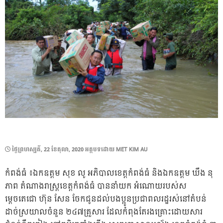
POSTED
ថ្ងៃ​ព្រហស្បតិ៍, 22 ខែ​តុលា, 2020
អត្ថបទដោយ
MET KIM AU
ON
កំពង់ធំ ៖ឯកឧត្តម សុខ លូ អភិបាលខេត្តកំពង់ធំ និងឯកឧត្តម ឃឹង នុ
ភាព តំណាងរាស្ត្រខេត្តកំពង់ធំ បាននាំយក អំណោយរបស់ស
ម្តេចតេជោ ហ៊ុន សែន ចែកជូនដល់បងប្អូនប្រជាពលរដ្ឋរស់នៅតំបន់
ដាច់ស្រយាលចំនួន ២៤៧គ្រួសារ ដែលកំពុងតែរងគ្រោះដោយសារ