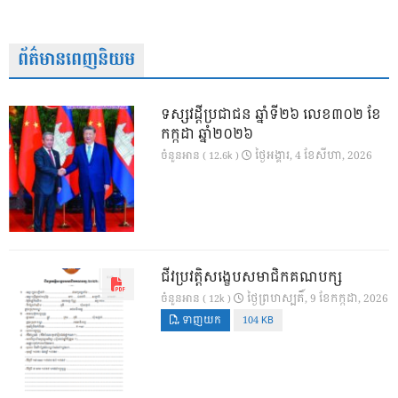
ព័ត៌មានពេញនិយម
ទស្សវដ្តីប្រជាជន ឆ្នាំទី២៦ លេខ៣០២ ខែ
កក្កដា ឆ្នាំ២០២៦
ថ្ងៃ​អង្គារ, 4 ខែ​សីហា, 2026
ចំនួនអាន ( 12.6k )
ជីវប្រវត្តិសង្ខេបសមាជិកគណបក្ស
ថ្ងៃ​ព្រហស្បតិ៍, 9 ខែ​កក្កដា, 2026
ចំនួនអាន ( 12k )
ទាញយក
104 KB