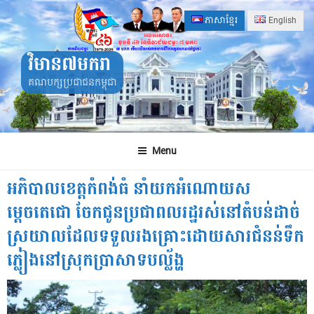
Skip
ភាសាខ្មែរ
English
to
content
វិមាន៧មករា
គណបក្សប្រជាជនកម្ពុជា
Menu
អភិបាលខេត្តកំពង់ធំ នាំយកអំណោយស
ម្តេចតេជោ ចែកជូនប្រជាពលរដ្ឋរស់នៅតំបន់ដាច់
ស្រយាលដែលទទួលរងគ្រោះដោយសារជំនន់ទឹក
ភ្លៀងនៅស្រុកប្រាសាទបល្ល័ង្ហ