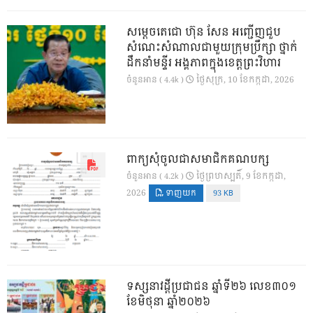
សម្តេចតេជោ ហ៊ុន សែន អញ្ជើញជួប
សំណេះសំណាលជាមួយក្រុមប្រឹក្សា ថ្នាក់
ដឹកនាំមន្ទីរ អង្គភាពក្នុងខេត្តព្រះវិហារ
ថ្ងៃ​សុក្រ, 10 ខែ​កក្កដា, 2026
ចំនួនអាន ( 4.4k )
ពាក្យសុំចូលជាសមាជិកគណបក្ស
ថ្ងៃ​ព្រហស្បតិ៍, 9 ខែ​កក្កដា,
ចំនួនអាន ( 4.2k )
2026
ទាញយក
93 KB
ទស្សនាវដ្ដីប្រជាជន ឆ្នាំទី២៦ លេខ៣០១
ខែមិថុនា ឆ្នាំ២០២៦