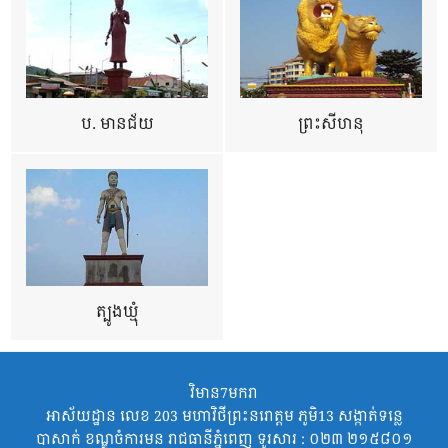
ប. មានជ័យ
ព្រះសីហនុ
ត្បូងឃ្មុំ
វិមាន7មករា
អាស័យដ្ឋាន លេខ 203 មហាវិថីព្រះនរោត្តម ភូមិ13 សង្កាត់ទន្លេ
បាសាក់ ខណ្ឌចំការមន រាជធានីភ្នំពេញ ទូរសារ : ០២៣ ២១៥៨០១