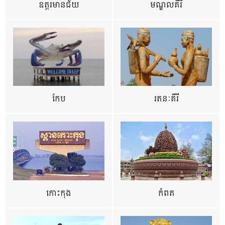
ឧត្ដរមានជ័យ
មណ្ឌលគីរី
កែប
រតនៈគីរី
កោះកុង
កំពត