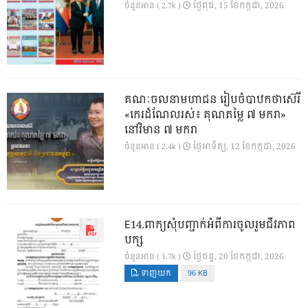
ថ្ងៃ​ពុធ, 15 ខែ​កក្កដា, 2026
ចំនួនអាន ( 2.7k )
គណៈចលនាមហាជន រៀបចំបាឋកថាស៊េរី
«កេរដំណែលរស់៖ គុណតម្លៃ ៧ មករា»
នៅវិមាន ៧ មករា
ថ្ងៃ​អាទិត្យ, 12 ខែ​កក្កដា, 2026
ចំនួនអាន ( 2.4k )
E14.ពាក្យសុំបញ្ជាក់អំពីការចូលរួមជីវភាព
បក្ស
ថ្ងៃ​ចន្ទ, 20 ខែ​កក្កដា, 2026
ចំនួនអាន ( 1.7k )
ទាញយក
96 KB