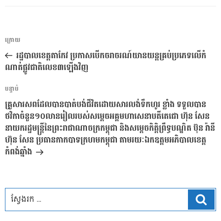
ការ​
អត្ថបទ
ក្រោយ
នាំទិស​
មុន
រដ្ឋបាលខេត្តតាកែវ ប្រកាសបើកចរាចរណ៍យានយន្តគ្រប់ប្រភេទលើកំ
ប្រកាស
ណាត់ផ្លូវជាតិលេខ៣ឡើងវិញ
អត្ថបទ
បន្ទាប់
បន្ទាប់
គ្រួសារសពដែលបានបាត់បង់ជីវិតដោយសារលង់ទឹកហូរ ខ្លាំង ទទួលបាន
ថវិកាចំនួន១០លានរៀលរបស់សម្ដេចអគ្គមហាសេនាបតីតេជោ ហ៊ុន សែន
នាយករដ្ឋមន្ត្រីនៃព្រះរាជាណាចក្រកម្ពុជា និងសម្ដេចកិត្តិព្រឹទ្ធបណ្ឌិត ប៊ុន រ៉ានី
ហ៊ុន សែន ប្រធានកាកបាទក្រហមកម្ពុជា តាមរយៈឯកឧត្តមអភិបាលខេត្ត
កំពង់ឆ្នាំង
ស្វែ