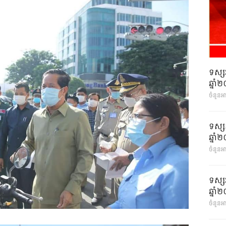
ទស្ស
ឆ្នា
ចំនួនអ
ទស្ស
ឆ្នា
ចំនួនអា
ទស្ស
ឆ្នា
ចំនួនអា