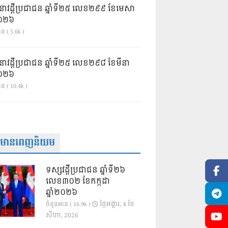
នាវដ្ដីប្រជាជន ឆ្នាំទី២៥ លេខ២៩៩ ខែមេសា
ំ២០២៦
ន ( 5.6k )
នាវដ្ដីប្រជាជន ឆ្នាំទី២៥ លេខ២៩៨ ខែមីនា
ំ២០២៦
ាន ( 10.4k )
ត៌មានពេញនិយម
ទស្សវដ្តីប្រជាជន ឆ្នាំទី២៦
លេខ៣០២ ខែកក្កដា
ឆ្នាំ២០២៦
ថ្ងៃ​អង្គារ, 4 ខែ​
ចំនួនអាន ( 16.9k )
សីហា, 2026