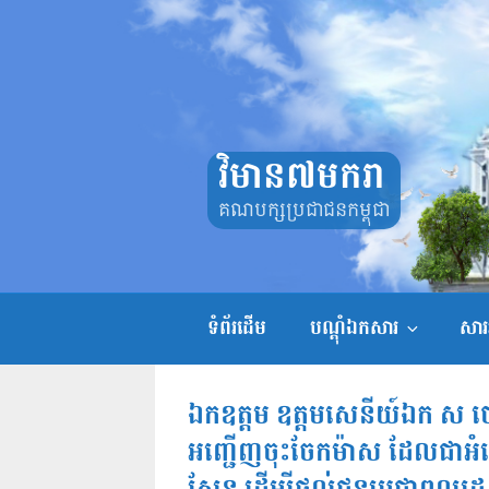
Skip
to
content
វិមាន៧មករា
គណបក្សប្រជាជនកម្ពុជា
ទំព័រដើម
បណ្តុំឯកសារ
សាររ
ឯកឧត្តម​ ឧត្តមសេនីយ៍ឯក​ ស​ ថ
អញ្ជេីញចុះចែកម៉ាស ដែលជាអំណោ