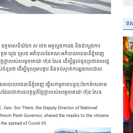
ទស្
តម​ ឧត្តមសេនីយ៍ឯក​ ស​ ថេត​ អគ្គស្នងការរង​ និងជាស្នងការ
្តម​ ឃួង​ ស្រេង​ អភិបាលនៃគណ:អភិបាលរាជធានីភ្នំពេញ​
ារបស់សម្តេចតេជោ​ ហ៊ុន​ សែន​ ដេីម្បីផ្តល់ជូនប្រជាពលរដ្ឋ​
ចំនួន២​ ដេីម្បីចូលរួមបង្ការ​ និងទប់ស្កាត់ការឆ្លងរាលដាល
ាននគរបាលរាជធានីភ្នំពេញ​ ធ្វេីសកម្មភាពបន្តចុះចែកម៉ាសតាម
ែលជាការឧបត្ថម្ភដ៏ថ្លៃថ្លារបស់សម្តេចតេជោ​ ហ៊ុន​ សែន​
 Gen. Sor There, the Deputy Director of National
hnom Penh Governor, shared the masks to the citizens
t the spread of Covid-19.