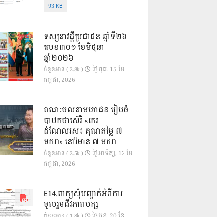
93 KB
ទស្សនាវដ្ដីប្រជាជន ឆ្នាំទី២៦
លេខ៣០១ ខែមិថុនា
ឆ្នាំ២០២៦
ថ្ងៃ​ពុធ, 15 ខែ​
ចំនួនអាន ( 2.8k )
កក្កដា, 2026
គណៈចលនាមហាជន រៀបចំ
បាឋកថាស៊េរី «កេរ
ដំណែលរស់៖ គុណតម្លៃ ៧
មករា» នៅវិមាន ៧ មករា
ថ្ងៃ​អាទិត្យ, 12 ខែ​
ចំនួនអាន ( 2.5k )
កក្កដា, 2026
E14.ពាក្យសុំបញ្ជាក់អំពីការ
ចូលរួមជីវភាពបក្ស
ថ្ងៃ​ចន្ទ, 20 ខែ​
ចំនួនអាន ( 1.8k )