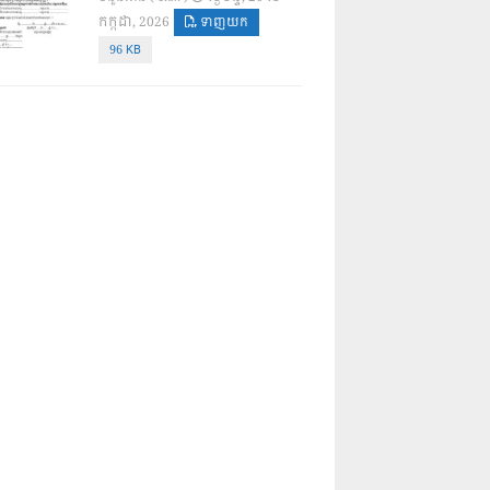
កក្កដា, 2026
ទាញយក
96 KB