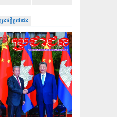
សនាវដ្តីប្រជាជន