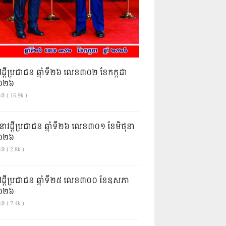
វដ្តីប្រជាជន ឆ្នាំទី២៦ លេខ៣០២ ខែកក្កដា
ំ២០២៦
ាន ( 16.9k )
នាវដ្ដីប្រជាជន ឆ្នាំទី២៦ លេខ៣០១ ខែមិថុនា
ំ២០២៦
ន ( 2.8k )
វដ្តីប្រជាជន ឆ្នាំទី២៥ លេខ៣០០ ខែឧសភា
ំ២០២៦
ន ( 7.4k )