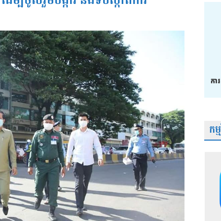
ដេីម្បីចូលរួមបង្ការ​ និងទប់ស្កាត់ការ
កម្