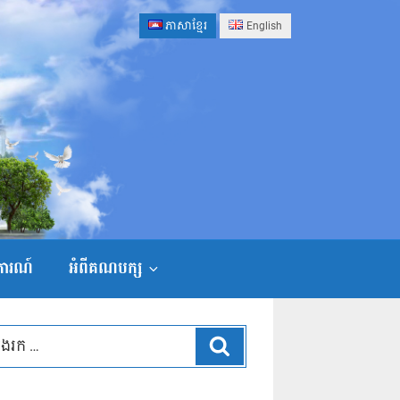
ភាសាខ្មែរ
English
ងការណ៍
អំពីគណបក្ស
ស្វែងរក