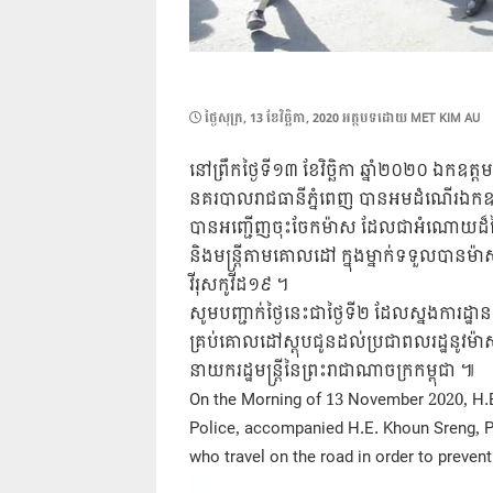
POSTED
ថ្ងៃ​សុក្រ, 13 ខែ​វិច្ឆិកា, 2020
អត្ថបទដោយ
MET KIM AU
ON
នៅព្រឹកថ្ងៃទី១៣ ខែវិច្ឆិកា​ ឆ្នាំ២០២០​ ឯកឧត្
នគរបាលរាជធានីភ្នំពេញ​ បានអមដំណេីរឯកឧត
បានអញ្ជេីញចុះចែកម៉ាស ដែលជាអំណោយដ៏ថ្លៃថ្ល
និងមន្ត្រីតាមគោលដៅ​ ក្នុងម្នាក់ទទួលបានម៉ាស់
វីរុសកូវីដ១៩​ ។
សូមបញ្ជាក់ថ្ងៃនេះជាថ្ងៃទី២​ ដែលស្នងការដ្ឋ
គ្រប់គោលដៅស្តុបជូនដល់ប្រជាពលរដ្ឋនូវម៉ាសដ
នាយករដ្ឋមន្ត្រីនៃព្រះរាជាណាចក្រកម្ពុជា​ ៕
On the Morning of 13 November 2020, H.E.
Police, accompanied H.E. Khoun Sreng, P
who travel on the road in order to preven