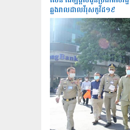
សែន​ ដេីម្បីផ្តល់ជូនប្រជាពលរដ្ឋ​ 
ឆ្លងរាលដាលវីរុសកូវីដ១៩