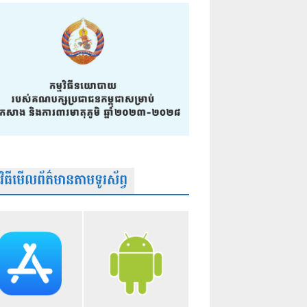
មវិធីមើលព័ត៌មានតាមទូរស័ព្វ