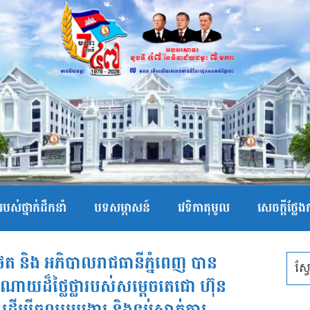
បស់ថ្នាក់ដឹកនាំ
បទសម្ភាសន៍
វេទិកាតុមូល
សេចក្ដីថ្លែ
េត​ និង អភិបាលរាជធានីភ្នំពេញ​ បាន
យដ៏ថ្លៃថ្លារបស់សម្តេចតេជោ​ ហ៊ុន​