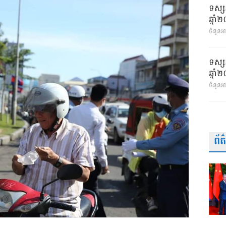
ទស្ស
ឆ្នា
ចំនួនអា
ទស្ស
ឆ្នា
ចំនួនអ
ព័