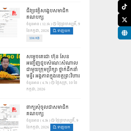
ជីវប្រវត្តិសង្ខេបសមាជិក
គណបក្ស
ថ្ងៃ​ព្រហស្បតិ៍, 9
ចំនួនអាន ( 12.1k )
ខែ​កក្កដា, 2026
ទាញយក
104 KB
សម្តេចតេជោ ហ៊ុន សែន
អញ្ជើញជួបសំណេះសំណាល
ជាមួយក្រុមប្រឹក្សា ថ្នាក់ដឹកនាំ
មន្ទីរ អង្គភាពក្នុងខេត្តព្រះវិហារ
ថ្ងៃ​សុក្រ, 10 ខែ​
ចំនួនអាន ( 4.7k )
កក្កដា, 2026
ពាក្យសុំចូលជាសមាជិក
គណបក្ស
ថ្ងៃ​ព្រហស្បតិ៍, 9
ចំនួនអាន ( 4.3k )
ខែ​កក្កដា, 2026
ទាញយក