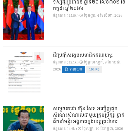
ទស្សវដ្តីប្រជាជន ឆ្នាំទី២៦ លេខ៣០២ ខែ
កក្កដា ឆ្នាំ២០២៦
ថ្ងៃ​អង្គារ, 4 ខែ​សីហា, 2026
ចំនួនអាន ( 15.8k )
ជីវប្រវត្តិសង្ខេបសមាជិកគណបក្ស
ថ្ងៃ​ព្រហស្បតិ៍, 9 ខែ​កក្កដា,
ចំនួនអាន ( 12.1k )
2026
ទាញយក
104 KB
សម្តេចតេជោ ហ៊ុន សែន អញ្ជើញជួប
សំណេះសំណាលជាមួយក្រុមប្រឹក្សា ថ្នាក់
ដឹកនាំមន្ទីរ អង្គភាពក្នុងខេត្តព្រះវិហារ
ថ្ងៃ​សុក្រ, 10 ខែ​កក្កដា, 2026
ចំនួនអាន ( 4.6k )