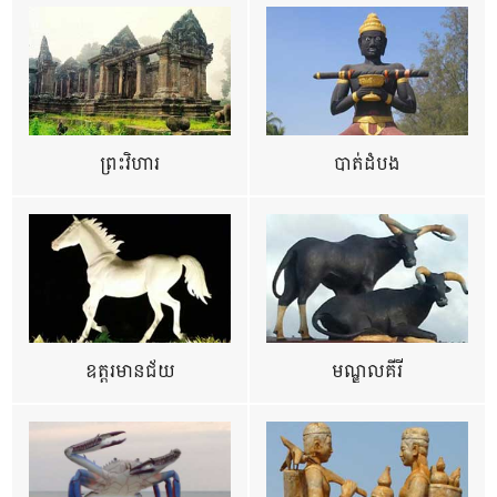
ព្រះវិហារ
បាត់ដំបង
ឧត្ដរមានជ័យ
មណ្ឌលគីរី