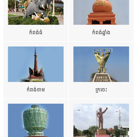
កំពង់ធំ
កំពង់ឆ្នាំង
កំពង់ចាម
ក្រចេះ