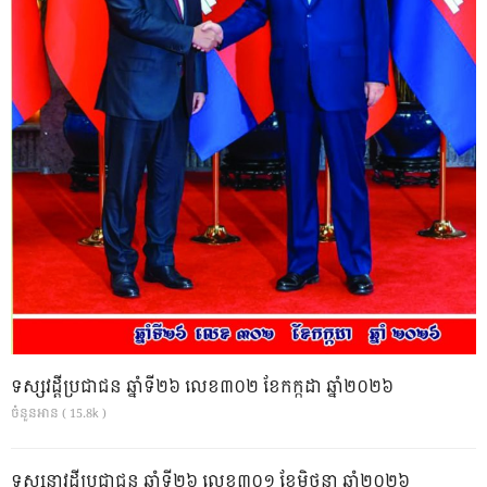
ទស្សវដ្តីប្រជាជន ឆ្នាំទី២៦ លេខ៣០២ ខែកក្កដា ឆ្នាំ២០២៦
ចំនួនអាន ( 15.8k )
ទស្សនាវដ្ដីប្រជាជន ឆ្នាំទី២៦ លេខ៣០១ ខែមិថុនា ឆ្នាំ២០២៦