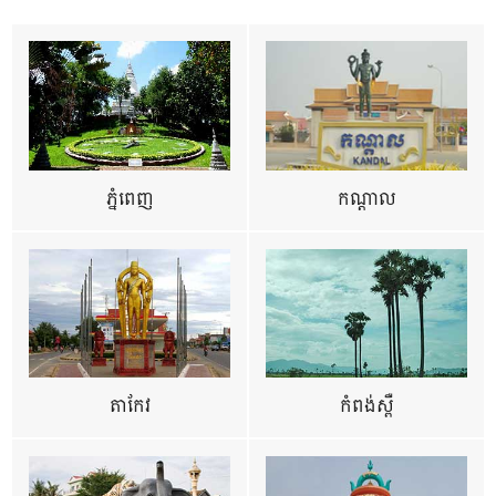
ភ្នំពេញ
កណ្តាល
តាកែវ
កំពង់ស្ពឺ