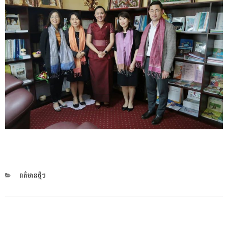
CATEGORIES
ពត៌មានថ្មីៗ
ការ​