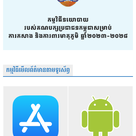
កម្មវិធីមើលព័ត៌មានតាមទូរស័ព្វ