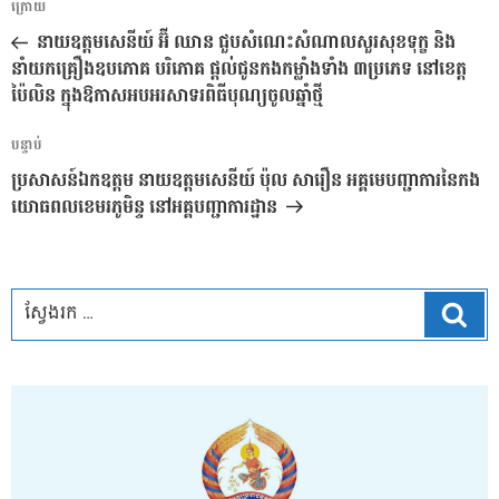
អត្ថបទ
ក្រោយ
នាំទិស​
មុន
នាយឧត្តមសេនីយ៍ អ៊ី ឈាន ជួបសំណេះសំណាលសួរសុខទុក្ខ និង
ប្រកាស
នាំយកគ្រឿងឧបភោគ បរិភោគ ផ្តល់ជូនកងកម្លាំងទាំង ៣ប្រភេទ នៅខេត្ត
ប៉ៃលិន ក្នុងឱកាសអបអរសាទរពិធីបុណ្យចូលឆ្នាំថ្មី
អត្ថបទ
បន្ទាប់
បន្ទាប់
ប្រសាសន៍ឯកឧត្តម នាយឧត្តមសេនីយ៍ ប៉ុល សារឿន អគ្គមេបញ្ជាការនៃកង
យោធពលខេមរភូមិន្ទ នៅអគ្គបញ្ជាការដ្ឋាន
ស្វែ