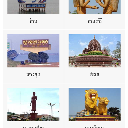
កែប
រតនៈគីរី
កោះកុង
កំពត