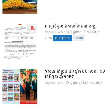
ពាក្យសុំចូលជាសមាជិកគណបក្ស
ថ្ងៃ​ព្រហស្បតិ៍, 9 ខែ​កក្កដា,
ចំនួនអាន ( 4.2k )
2026
ទាញយក
93 KB
ទស្សនាវដ្ដីប្រជាជន ឆ្នាំទី២៦ លេខ៣០១
ខែមិថុនា ឆ្នាំ២០២៦
ថ្ងៃ​ពុធ, 15 ខែ​កក្កដា, 2026
ចំនួនអាន ( 2.7k )