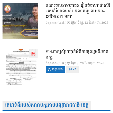
គណៈចលនាមហាជន រៀបចំបាឋកថាស៊េរី
«កេរដំណែលរស់៖ គុណតម្លៃ ៧ មករា»
នៅវិមាន ៧ មករា
ថ្ងៃ​អាទិត្យ, 12 ខែ​កក្កដា, 2026
ចំនួនអាន ( 2.5k )
E14.ពាក្យសុំបញ្ជាក់អំពីការចូលរួមជីវភាព
បក្ស
ថ្ងៃ​ចន្ទ, 20 ខែ​កក្កដា, 2026
ចំនួនអាន ( 1.8k )
ទាញយក
96 KB
គេហទំព័ររបស់គណបក្សតាមបណ្តារាជធានី ខេត្ត