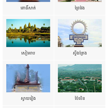
ពោធិ៍សាត់
ព្រៃវែង
សៀមរាប
ស្ទឹងត្រែង
ស្វាយរៀង
ប៉ៃលិន