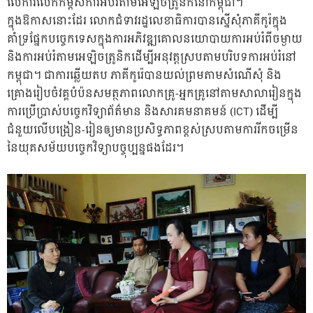
លើការលើកកម្ពស់ការអប់រំតាមអេឡិចត្រូនិកនៅកម្ពុជា។
ក្នុងឱកាសនោះដែរ លោកជំទាវរដ្ឋលេខាធិការបានស្នើសុំភាគីកូរ៉ក្នុង
គាំទ្រផ្នែកបច្ចេកទេសក្នុងការអភិវឌ្ឍគោលនយោបាយការអប់រំពីចម្ងាយ
និងការអប់រំតាមអេឡិចត្រូនិកដើម្បីអនុវត្តស្របតាមបរិបទការអប់រំនៅ
កម្ពុជា។ ជាការឆ្លើយតប ភាគីកូរ៉េបានយល់ព្រមតាមសំណើសុំ និង
គ្រោងរៀបចំវគ្គបំប៉នសមត្ថភាពលោកគ្រូ-អ្នកគ្រូនៅតាមសាលារៀនក្នុង
ការប្រើប្រាស់បច្ចេកវិទ្យាព័ត៌មាន និងសារគមនាគមន៍ (ICT) ដើម្បី
ជំនួយលើបង្រៀន-រៀនឲ្យមានប្រសិទ្ធភាពខ្ពស់ស្របតាមការរីកចម្រើន
នៃយុគសម័យបច្ចេកវិទ្យាបច្ចុប្បន្នផងដែរ។