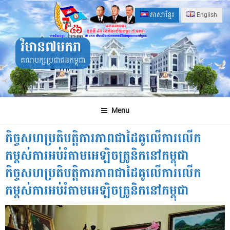
Skip
ភាសាខ្មែរ
English
to
content
វិមាន៧មករា
គណបក្សប្រជាជនកម្ពុជា
Menu
កិច្ចសហប្រតិបត្តិការភាពជាដៃគូលើការលើក
កម្ពស់ការអប់រំតាមអេឡិចត្រូនិកនៅកម្ពុជា
កិច្ចសហប្រតិបត្តិការភាពជាដៃគូលើការលើក
កម្ពស់ការអប់រំតាមអេឡិចត្រូនិកនៅកម្ពុជា