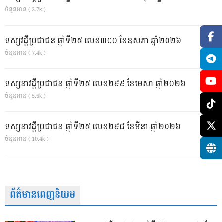
ចំនួនអាន ( 2.7k )
ទស្សវដ្តីប្រជាជន ឆ្នាំទី២៥ លេខ៣០០ ខែឧសភា ឆ្នាំ២០២៦
ចំនួនអាន ( 7.4k )
ទស្សនាវដ្ដីប្រជាជន ឆ្នាំទី២៥ លេខ២៩៩ ខែមេសា ឆ្នាំ២០២៦
ចំនួនអាន ( 5.6k )
ទស្សនាវដ្ដីប្រជាជន ឆ្នាំទី២៥ លេខ២៩៨ ខែមីនា ឆ្នាំ២០២៦
ចំនួនអាន ( 10.4k )
ព័ត៌មានពេញនិយម