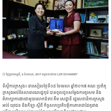
POSTED
ថ្ងៃ​ព្រហស្បតិ៍, 6 ខែ​មេសា, 2017
អត្ថបទដោយ
LOR SOVANNEY
ON
ទីស្ដីការក្រសួង៖ នារសៀលថ្ងៃទី០៥ ខែមេសា ឆ្នាំ២០១៧ គណៈប្រតិភូ
ក្រសួងអប់រំនៃសាធារណរដ្ឋកូរ៉េ បានចូលជួបសម្តែងការគួរសម និង
ពិភាក្សាការងារជាមួយលោកជំទាវ គឹម សេដ្ឋានី រដ្ឋលេខាធិការក្រសួង
អប់រំ យុវជន និងកីឡា ស្ដីពី កិច្ចសហប្រតិបត្តិការភាពជាដៃគូរវាង