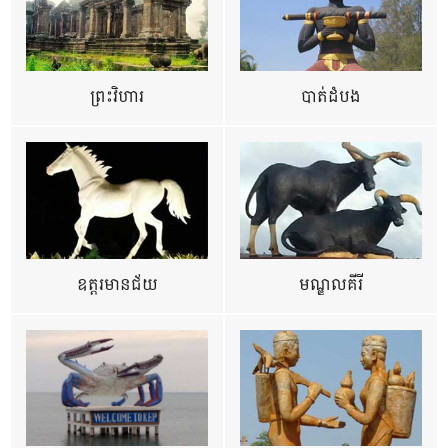
ព្រះវិហារ
បាត់ដំបង
ឧត្ដរមានជ័យ
មណ្ឌលគីរី