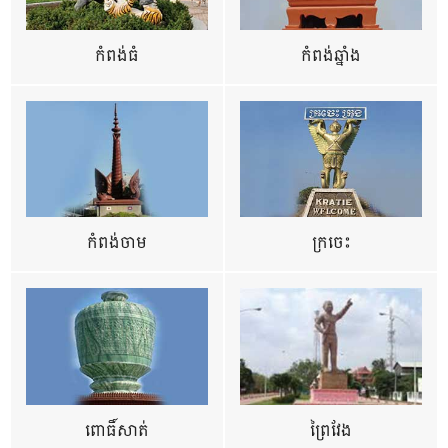
កំពង់ធំ
កំពង់ឆ្នាំង
កំពង់ចាម
ក្រចេះ
ពោធិ៍សាត់
ព្រៃវែង