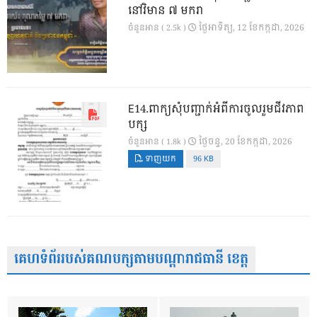
នៅវិមាន ៧ មករា
ថ្ងៃ​អាទិត្យ, 12 ខែ​កក្កដា, 2026
ចំនួនអាន ( 2.5k )
E14.ពាក្យសុំបញ្ជាក់អំពីការចូលរួមជីវភាព
បក្ស
ថ្ងៃ​ចន្ទ, 20 ខែ​កក្កដា, 2026
ចំនួនអាន ( 1.8k )
ទាញយក
96 KB
គេហទំព័ររបស់គណបក្សតាមបណ្តារាជធានី ខេត្ត