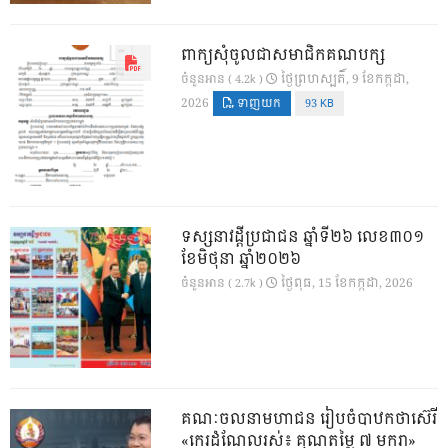
ពាក្យសុំចូលជាសមាជិកគណបក្ស
ថ្ងៃ​ព្រហស្បតិ៍, 9 ខែ​កក្កដា,
ចំនួនអាន ( 4.2k )
2026
ទាញយក
93 KB
ទស្សនាវដ្ដីប្រជាជន ឆ្នាំទី២៦ លេខ៣០១
ខែមិថុនា ឆ្នាំ២០២៦
ថ្ងៃ​ពុធ, 15 ខែ​កក្កដា, 2026
ចំនួនអាន ( 2.7k )
គណៈចលនាមហាជន រៀបចំបាឋកថាស៊េរី
«កេរដំណែលរស់៖ គុណតម្លៃ ៧ មករា»