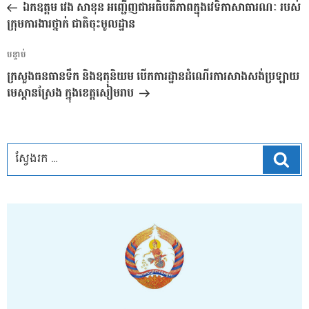
មុន
ឯកឧត្តម វេង សាខុន អញ្ជើញជាអធិបតីភាពក្នុងវេទិកាសាធារណៈ របស់
ប្រកាស
ក្រុមការងារថ្នាក់ ជាតិចុះមូលដ្ឋាន
អត្ថបទ
បន្ទាប់
បន្ទាប់
ក្រសួងធនធានទឹក និងឧតុនិយម បើកការដ្ឋានដំណើរការសាងសង់ប្រឡាយ
មេស្ពានស្រែង ក្នុងខេត្តសៀមរាប
ស្វែ