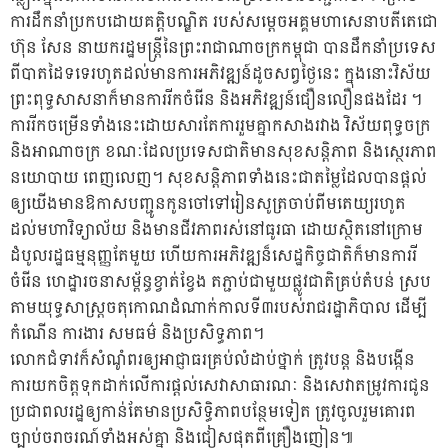
ការដឹកនាំប្រកបដោយគត្តិបណ្ឌិត របស់សម្តេចអគ្គមហាសេនាបតីតេជោ
ហ៊ុន សែន នាយករដ្ឋមន្ត្រីនៃព្រះរាជាណាចក្រកម្ពុជា បានដឹកនាំប្រទេស
ពីបាតដៃទទេរហូតដល់មានការអភិវឌ្ឍន៍ដូចសព្វថ្ងៃនេះ ក្នុងនោះវិស័យ
ព្រះពុទ្ធសាសនាក៏មានការរីកចំរើន និងអភិវឌ្ឍន៍ជឿនលឿនផងដែរ ។
ការរីកចម្រើនទាំងនេះដោយសារតែការរួមគ្នាកសាងរវាង វិស័យពុទ្ធចក្រ
និងអាណាចក្រ ខណៈដែលប្រទេសជាតិមានសុខសន្តិភាព និងស្ថេរភាព
នយោបាយ ពេញលេញ។ សុខសន្តិភាពទាំងនេះជាតម្លៃដែលបានផ្តល់
ឲ្យយើងមានឱកាសបញ្ជូនកូនចៅទៅរៀនសូត្រចាប់ពីមតេយ្យរហូត
ដល់មហាវិទ្យាល័យ និងមានជីវភាពរស់នៅធូរធា ដោយស្ថិតនៅក្រោម
ដំបូលរដ្ឋធម្មនុញ្ញតែមួយ ហើយការអភិវឌ្ឍន៏សេដ្ឋកិច្ចជាតិក៏មានការរី
ចំរើន ហេដ្ឋារចនាសម្ព័ន្ធខ្វាត់ខ្វែង តភ្ជាប់ជាមួយផ្លូវជាតិគ្រប់តំបន់ ស្រប
តាមយុទ្ធសាស្ត្រចតុកោណដំណាក់កាលទី៣របស់រាជរដ្ឋាភិបាល ដើម្បី
កំណើន ការងារ សមធម៌ និងប្រសិទ្ធភាព។
លោកជំទាវក៏សំណូំពរឲ្យអាជ្ញាធរគ្រប់លំដាប់ថ្នាក់ ត្រូវបន្ត និងបង្កើន
ការយកចិត្តទុកដាក់លើការផ្តល់សេវាសាធារណៈ និងសេវាតម្រូវការជូន
ប្រជាពលរដ្ឋឲ្យកាន់តែមានប្រសិទ្ធិភាពបន្ថែមទៀត ត្រូវចូលរួមគោរព
ច្បាប់ចរាចរណ៍ទាំងអស់គ្នា និងជៀសផុតពីគ្រឿងញៀន៕