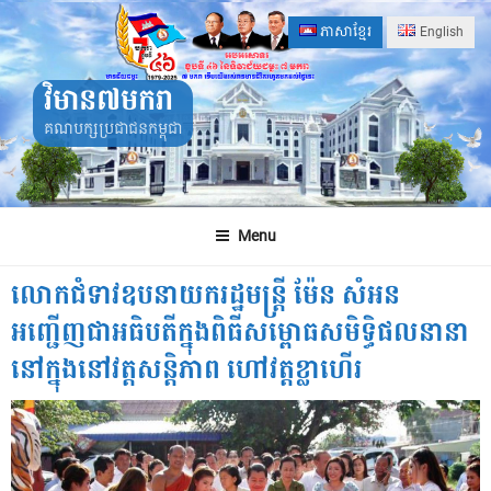
Skip
ភាសាខ្មែរ
English
to
content
វិមាន៧មករា
គណបក្សប្រជាជនកម្ពុជា
Menu
លោកជំទាវឧបនាយករដ្ឋមន្ត្រី ម៉ែន សំអន
អញ្ជើញជាអធិបតីក្នុងពិធីសម្ពោធសមិទ្ធិផលនានា
នៅក្នុងនៅវត្តសន្តិភាព ហៅវត្តខ្លាហើរ