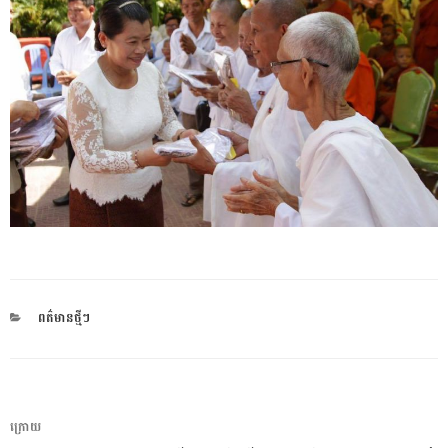
CATEGORIES
ពត៌មានថ្មីៗ
ការ​
អត្ថបទ
ក្រោយ
នាំទិស​