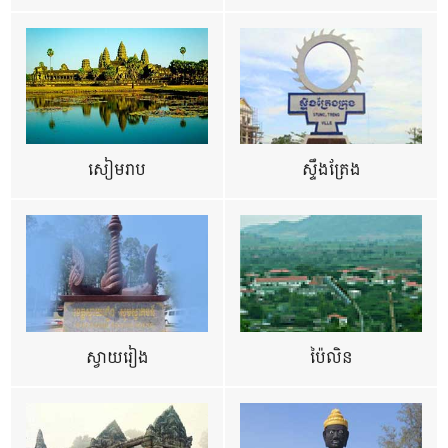
សៀមរាប
ស្ទឹងត្រែង
ស្វាយរៀង
ប៉ៃលិន