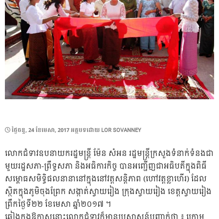
POSTED
ថ្ងៃ​ចន្ទ, 24 ខែ​មេសា, 2017
អត្ថបទដោយ
LOR SOVANNEY
ON
លោកជំទាវឧបនាយករដ្ឋមន្ត្រី ម៉ែន សំអន រដ្ឋមន្ត្រីក្រសួងទំនាក់ទំនងជា
មួយរដ្ឋសភា-ព្រឹទ្ធសភា និងអធិការកិច្ច បានអញ្ជើញជាអធិបតីក្នុងពិធី
សម្ពោធសមិទ្ធិផលនានានៅក្នុងនៅវត្តសន្តិភាព (ហៅវត្តខ្លាហើរ) ដែល
ស្ថិតក្នុងភូមិចុងព្រែក សង្កាត់ស្វាយរៀង ក្រុងស្វាយរៀង ខេត្តស្វាយរៀង
ព្រឹកថ្ងៃទី២២ ខែមេសា ឆ្នាំ២០១៧ ។
ឆ្លៀងក្នុងឱកាសនោះលោកជំទាវក៏មានប្រសាសន៍បញ្ជាក់ថា ៖ ក្រោម