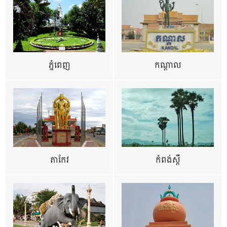
ភ្នំពេញ
កណ្តាល
តាកែវ
កំពង់ស្ពឺ