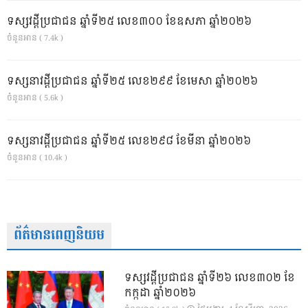
ទស្សវដ្តីប្រជាជន ឆ្នាំទី២៥ លេខ៣០០ ខែឧសភា ឆ្នាំ២០២៦
ចំនួនអាន ( 7.4k )
ទស្សនាវដ្ដីប្រជាជន ឆ្នាំទី២៥ លេខ២៩៩ ខែមេសា ឆ្នាំ២០២៦
ចំនួនអាន ( 5.6k )
ទស្សនាវដ្ដីប្រជាជន ឆ្នាំទី២៥ លេខ២៩៨ ខែមីនា ឆ្នាំ២០២៦
ចំនួនអាន ( 10.4k )
ព័ត៌មានពេញនិយម
ទស្សវដ្តីប្រជាជន ឆ្នាំទី២៦ លេខ៣០២ ខែ
កក្កដា ឆ្នាំ២០២៦