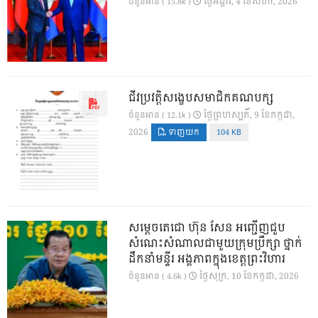
ថ្ងៃ​អង្គារ, 4 ខែ​សីហា, 2026
ចំនួនអាន ( 15.8k )
ជីវប្រវត្តិសង្ខេបសមាជិកគណបក្ស
ថ្ងៃ​ព្រហស្បតិ៍, 9 ខែ​កក្កដា,
ចំនួនអាន ( 12.1k )
2026
ទាញយក
104 KB
សម្តេចតេជោ ហ៊ុន សែន អញ្ជើញជួប
សំណេះសំណាលជាមួយក្រុមប្រឹក្សា ថ្នាក់
ដឹកនាំមន្ទីរ អង្គភាពក្នុងខេត្តព្រះវិហារ
ថ្ងៃ​សុក្រ, 10 ខែ​កក្កដា, 2026
ចំនួនអាន ( 4.6k )