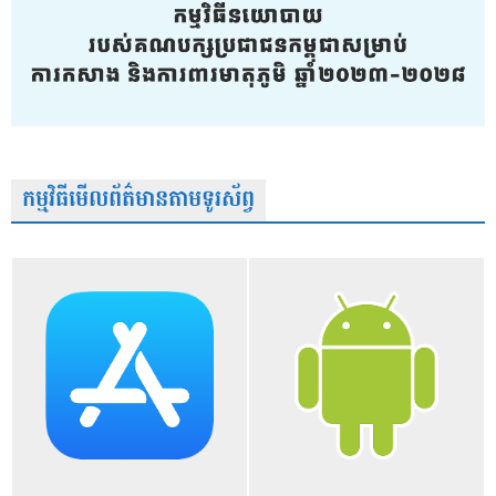
កម្មវិធីមើលព័ត៌មានតាមទូរស័ព្វ