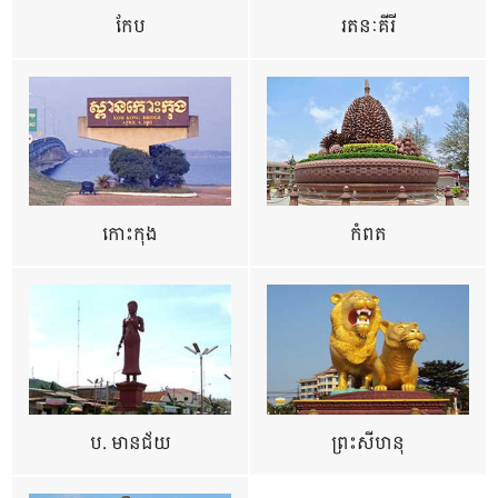
កែប
រតនៈគីរី
កោះកុង
កំពត
ប. មានជ័យ
ព្រះសីហនុ