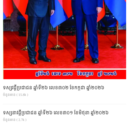
ទស្សវដ្តីប្រជាជន ឆ្នាំទី២៦ លេខ៣០២ ខែកក្កដា ឆ្នាំ២០២៦
ចំនួនអាន ( 15.8k )
ទស្សនាវដ្ដីប្រជាជន ឆ្នាំទី២៦ លេខ៣០១ ខែមិថុនា ឆ្នាំ២០២៦
ចំនួនអាន ( 2.7k )