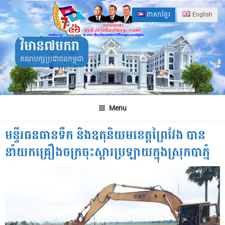
Skip
ភាសាខ្មែរ
English
to
content
វិមាន៧មករា
គណបក្សប្រជាជនកម្ពុជា
Menu
មន្ទីរធនធានទឹក និងឧតុនិយមខេត្តព្រៃវែង បាន
នាំយកគ្រឿងចក្រចុះស្តារប្រឡាយក្នុងស្រុកបាភ្នំ