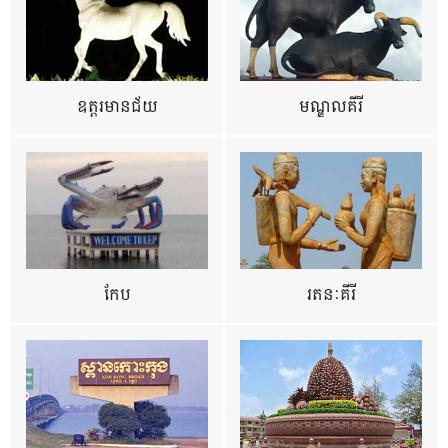
ឧត្ដរមានជ័យ
មណ្ឌលគីរី
កែប
រតនៈគីរី