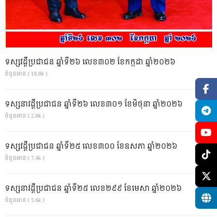
ទស្សវដ្តីប្រជាជន ឆ្នាំទី២៦ លេខ៣០២ ខែកក្កដា ឆ្នាំ២០២៦
ចំនួនអាន ( 18.8k )
ទស្សនាវដ្ដីប្រជាជន ឆ្នាំទី២៦ លេខ៣០១ ខែមិថុនា ឆ្នាំ២០២៦
ចំនួនអាន ( 2.8k )
ទស្សវដ្តីប្រជាជន ឆ្នាំទី២៥ លេខ៣០០ ខែឧសភា ឆ្នាំ២០២៦
ចំនួនអាន ( 7.4k )
ទស្សនាវដ្ដីប្រជាជន ឆ្នាំទី២៥ លេខ២៩៩ ខែមេសា ឆ្នាំ២០២៦
ចំនួនអាន ( 5.6k )