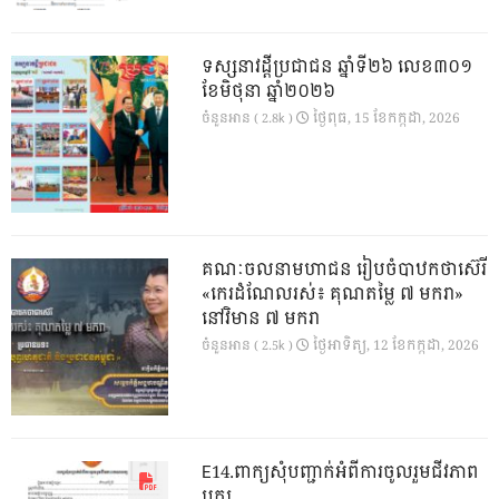
ទស្សនាវដ្ដីប្រជាជន ឆ្នាំទី២៦ លេខ៣០១
ខែមិថុនា ឆ្នាំ២០២៦
ថ្ងៃ​ពុធ, 15 ខែ​កក្កដា, 2026
ចំនួនអាន ( 2.8k )
គណៈចលនាមហាជន រៀបចំបាឋកថាស៊េរី
«កេរដំណែលរស់៖ គុណតម្លៃ ៧ មករា»
នៅវិមាន ៧ មករា
ថ្ងៃ​អាទិត្យ, 12 ខែ​កក្កដា, 2026
ចំនួនអាន ( 2.5k )
E14.ពាក្យសុំបញ្ជាក់អំពីការចូលរួមជីវភាព
បក្ស