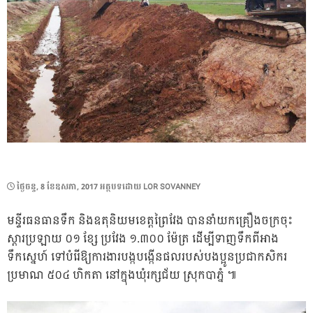
POSTED
ថ្ងៃ​ចន្ទ, 8 ខែ​ឧសភា, 2017
អត្ថបទដោយ
LOR SOVANNEY
ON
មន្ទីរធនធានទឹក និងឧតុនិយមខេត្តព្រៃវែង បាននាំយកគ្រឿងចក្រចុះ
ស្តារប្រឡាយ ០១ ខ្សែ ប្រវែង ១.៣០០ ម៉ែត្រ ដើម្បីទាញទឹកពីអាង
ទឹកស្នេហ៍ ទៅបំរើឱ្យការងារបង្កបង្កើនផលរបស់បងប្អូនប្រជាកសិករ
ប្រមាណ ៥០៤ ហិកតា នៅក្នុងឃុំរក្សជ័យ ស្រុកបាភ្នំ ៕