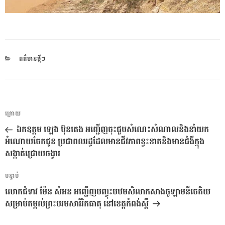
CATEGORIES
ពត៌មានថ្មីៗ
ការ​
អត្ថបទ
ក្រោយ
នាំទិស​
មុន
ឯកឧត្តម ឡេង ប៊ុនតេង អញ្ជើញចុះជួបសំណេះសំណាលនិងនាំយក
ប្រកាស
អំណោយចែកជូន ប្រជាពលរដ្ធដែលមានជីវភាពខ្វះខាតនិងមានជំងឺក្នុង
សង្កាត់ជ្រោយចង្វារ
អត្ថបទ
បន្ទាប់
បន្ទាប់
លោកជំទាវ ម៉ែន សំអន អញ្ជើញបញ្ចុះបឋមសិលាកសាងចូឡាមនីចេតិយ
សម្រាប់តម្កល់ព្រះបរមសារីរិកធាតុ នៅខេត្តកំពង់ស្ពឺ