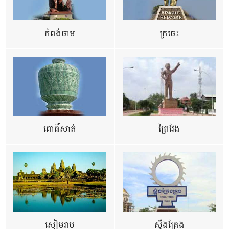
កំពង់ចាម
ក្រចេះ
ពោធិ៍សាត់
ព្រៃវែង
សៀមរាប
ស្ទឹងត្រែង