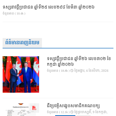
ទស្សនាវដ្ដីប្រជាជន ឆ្នាំទី២៥ លេខ២៩៨ ខែមីនា ឆ្នាំ២០២៦
ចំនួនអាន ( 10.4k )
ព័ត៌មានពេញនិយម
ទស្សវដ្តីប្រជាជន ឆ្នាំទី២៦ លេខ៣០២ ខែ
កក្កដា ឆ្នាំ២០២៦
ថ្ងៃ​អង្គារ, 4 ខែ​សីហា, 2026
ចំនួនអាន ( 18.8k )
ជីវប្រវត្តិសង្ខេបសមាជិកគណបក្ស
ថ្ងៃ​ព្រហស្បតិ៍, 9 ខែ​កក្កដា,
ចំនួនអាន ( 12.1k )