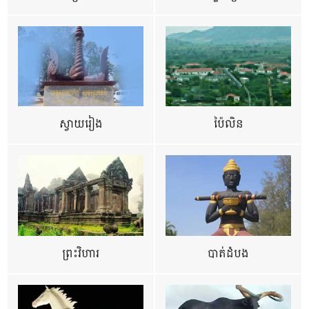
ស្វាយរៀង
ប៉ៃលិន
ព្រះវិហារ
បាត់ដំបង