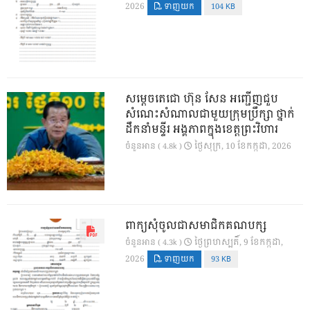
2026
ទាញយក
104 KB
សម្តេចតេជោ ហ៊ុន សែន អញ្ជើញជួប
សំណេះសំណាលជាមួយក្រុមប្រឹក្សា ថ្នាក់
ដឹកនាំមន្ទីរ អង្គភាពក្នុងខេត្តព្រះវិហារ
ថ្ងៃ​សុក្រ, 10 ខែ​កក្កដា, 2026
ចំនួនអាន ( 4.8k )
ពាក្យសុំចូលជាសមាជិកគណបក្ស
ថ្ងៃ​ព្រហស្បតិ៍, 9 ខែ​កក្កដា,
ចំនួនអាន ( 4.3k )
2026
ទាញយក
93 KB