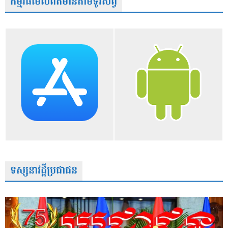
កម្មវិធីមើលព័ត៌មានតាមទូរស័ព្វ
ទស្សនាវដ្តីប្រជាជន