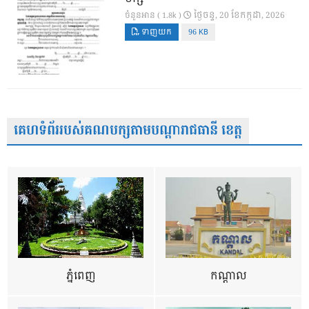
ថ្ងៃ​ចន្ទ, 20 ខែ​កក្កដា, 2026
ចំនួនអាន ( 1.8k )
ទាញយក
96 KB
គេហទំព័ររបស់គណបក្សតាមបណ្តារាជធានី ខេត្ត
ភ្នំពេញ
កណ្តាល