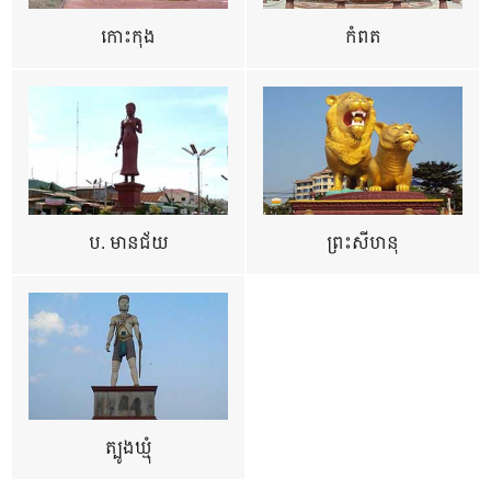
កោះកុង
កំពត
ប. មានជ័យ
ព្រះសីហនុ
ត្បូងឃ្មុំ