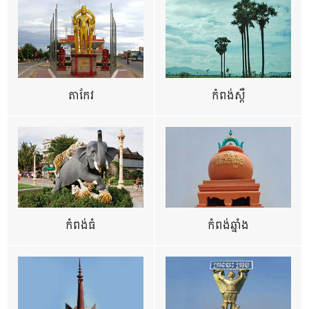
តាកែវ
កំពង់ស្ពឺ
កំពង់ធំ
កំពង់ឆ្នាំង