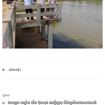
CATEGORIES
ពត៌មានថ្មីៗ
ការ​
អត្ថបទ
ក្រោយ
នាំទិស​
មុន
ឯកឧត្តម បណ្ឌិត ឃឹម ប៊ុនសុង អញ្ជើញចុះពិនិត្យមើលការសាងសង់