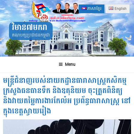
Skip
ភាសាខ្មែរ
English
to
content
វិមាន៧មករា
គណបក្សប្រជាជនកម្ពុជា
Menu
មន្ត្រីជំនាញរបស់នាយកដ្ឋានធារាសាស្ត្រកសិកម្ម
ក្រសួងធនធានទឹក និងឧតុនិយម ចុះត្រួតពិនិត្យ
និងវាយតម្លៃការងារកែលំអ ប្រព័ន្ធធារាសាស្ត្រ នៅ
ក្នុងខេត្តស្វាយរៀង