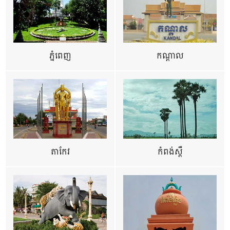
ភ្នំពេញ
កណ្តាល
តាកែវ
កំពង់ស្ពឺ