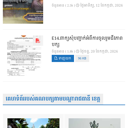
ថ្ងៃ​អាទិត្យ, 12 ខែ​កក្កដា, 2026
ចំនួនអាន ( 2.5k )
E14.ពាក្យសុំបញ្ជាក់អំពីការចូលរួមជីវភាព
បក្ស
ថ្ងៃ​ចន្ទ, 20 ខែ​កក្កដា, 2026
ចំនួនអាន ( 1.8k )
ទាញយក
96 KB
គេហទំព័ររបស់គណបក្សតាមបណ្តារាជធានី ខេត្ត