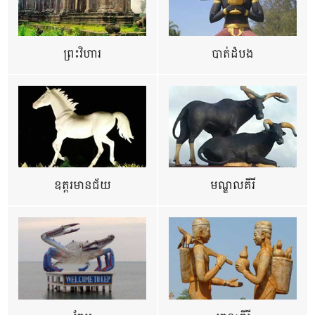
ព្រះវិហារ
បាត់ដំបង
ឧត្ដរមានជ័យ
មណ្ឌលគីរី