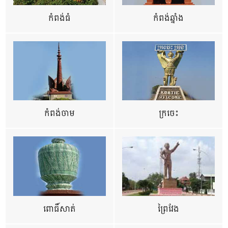
កំពង់ធំ
កំពង់ឆ្នាំង
កំពង់ចាម
ក្រចេះ
ពោធិ៍សាត់
ព្រៃវែង