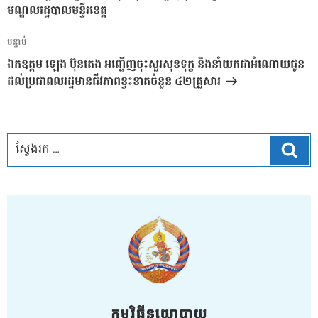
ប្រកាស
មណ្ឌលរដ្ឋបាលមន្ទីរខេត្ត
អត្ថបទ
បន្ទាប់
បន្ទាប់
ឯកឧត្តម ឡេង ប៊ុនតេង អញ្ជើញចុះសួរសុខទុក្ខ និងនាំយកជាអំណោយជូន
ដល់ប្រជាពលរដ្ឋមានជីវភាពខ្វះខាតចំនួន ៤២គ្រួសារ
ស្វែ