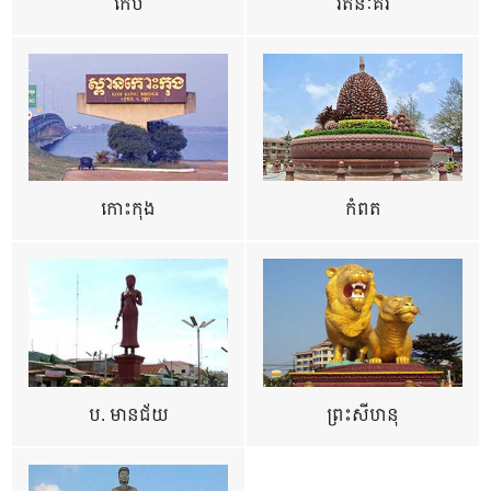
កែប
រតនៈគីរី
កោះកុង
កំពត
ប. មានជ័យ
ព្រះសីហនុ