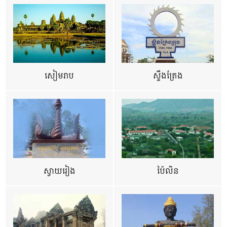
សៀមរាប
ស្ទឹងត្រែង
ស្វាយរៀង
ប៉ៃលិន