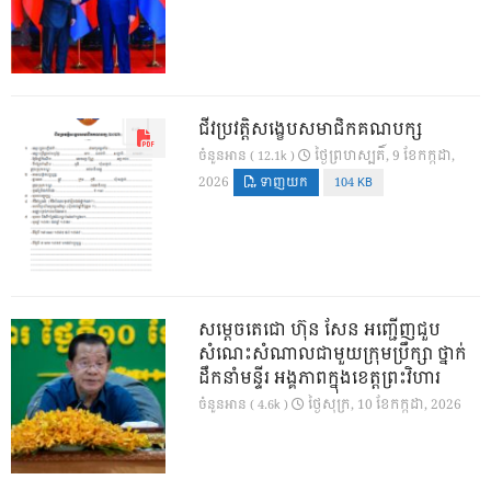
ជីវប្រវត្តិសង្ខេបសមាជិកគណបក្ស
ថ្ងៃ​ព្រហស្បតិ៍, 9 ខែ​កក្កដា,
ចំនួនអាន ( 12.1k )
2026
ទាញយក
104 KB
សម្តេចតេជោ ហ៊ុន សែន អញ្ជើញជួប
សំណេះសំណាលជាមួយក្រុមប្រឹក្សា ថ្នាក់
ដឹកនាំមន្ទីរ អង្គភាពក្នុងខេត្តព្រះវិហារ
ថ្ងៃ​សុក្រ, 10 ខែ​កក្កដា, 2026
ចំនួនអាន ( 4.6k )