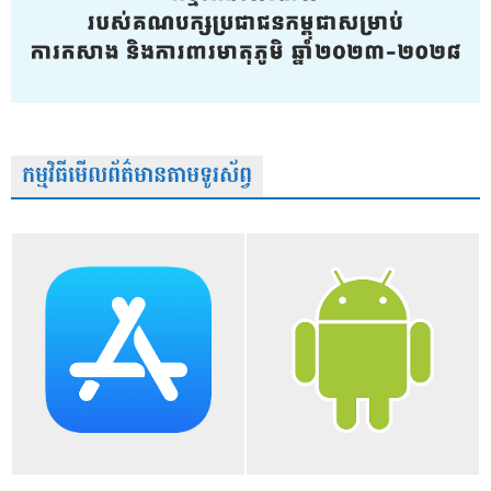
កម្មវិធីមើលព័ត៌មានតាមទូរស័ព្វ