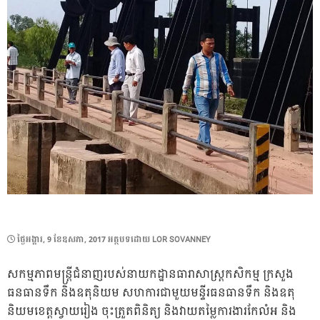
POSTED
ថ្ងៃ​អង្គារ, 9 ខែ​ឧសភា, 2017
អត្ថបទដោយ
LOR SOVANNEY
ON
សកម្មភាពមន្ត្រីជំនាញរបស់នាយកដ្ឋានធារាសាស្ត្រកសិកម្ម ក្រសួង
ធនធានទឹក និងឧតុនិយម សហការជាមួយមន្ទីរធនធានទឹក និងឧតុ
និយមខេត្តស្វាយរៀង ចុះត្រួតពិនិត្យ និងវាយតម្លៃការងារកែលំអ និង