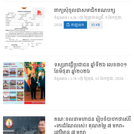
ពាក្យសុំចូលជាសមាជិកគណបក្ស
ថ្ងៃ​ព្រហស្បតិ៍, 9 ខែ​កក្កដា,
ចំនួនអាន ( 4.2k )
2026
ទាញយក
93 KB
ទស្សនាវដ្ដីប្រជាជន ឆ្នាំទី២៦ លេខ៣០១
ខែមិថុនា ឆ្នាំ២០២៦
ថ្ងៃ​ពុធ, 15 ខែ​កក្កដា, 2026
ចំនួនអាន ( 2.7k )
គណៈចលនាមហាជន រៀបចំបាឋកថាស៊េរី
«កេរដំណែលរស់៖ គុណតម្លៃ ៧ មករា»
នៅវិមាន ៧ មករា