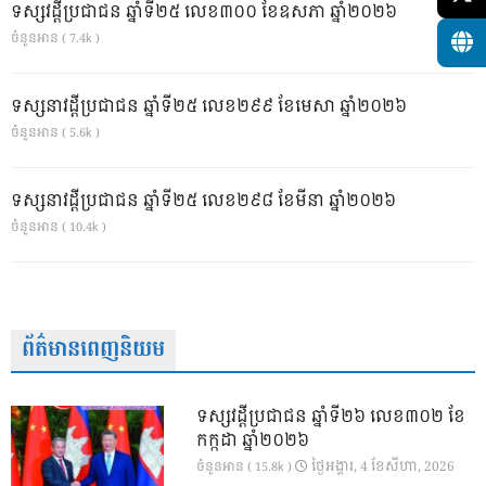
ទស្សវដ្តីប្រជាជន ឆ្នាំទី២៥ លេខ៣០០ ខែឧសភា ឆ្នាំ២០២៦
ចំនួនអាន ( 7.4k )
ទស្សនាវដ្ដីប្រជាជន ឆ្នាំទី២៥ លេខ២៩៩ ខែមេសា ឆ្នាំ២០២៦
ចំនួនអាន ( 5.6k )
ទស្សនាវដ្ដីប្រជាជន ឆ្នាំទី២៥ លេខ២៩៨ ខែមីនា ឆ្នាំ២០២៦
ចំនួនអាន ( 10.4k )
ព័ត៌មានពេញនិយម
ទស្សវដ្តីប្រជាជន ឆ្នាំទី២៦ លេខ៣០២ ខែ
កក្កដា ឆ្នាំ២០២៦
ថ្ងៃ​អង្គារ, 4 ខែ​សីហា, 2026
ចំនួនអាន ( 15.8k )