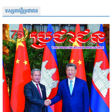
ទស្សនាវដ្តីប្រជាជន