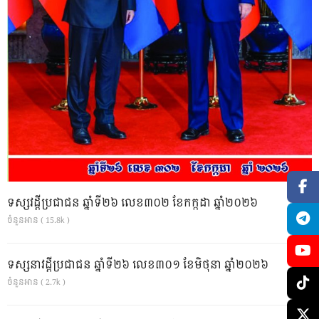
ទស្សវដ្តីប្រជាជន ឆ្នាំទី២៦ លេខ៣០២ ខែកក្កដា ឆ្នាំ២០២៦
ចំនួនអាន ( 15.8k )
ទស្សនាវដ្ដីប្រជាជន ឆ្នាំទី២៦ លេខ៣០១ ខែមិថុនា ឆ្នាំ២០២៦
ចំនួនអាន ( 2.7k )