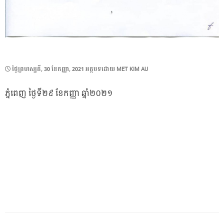
POSTED
ថ្ងៃ​ព្រហស្បតិ៍, 30 ខែ​កញ្ញា, 2021
អត្ថបទដោយ
MET KIM AU
ON
ភ្នំពេញ ថ្ងៃទី២៩ ខែកញ្ញា ឆ្នាំ២០២១