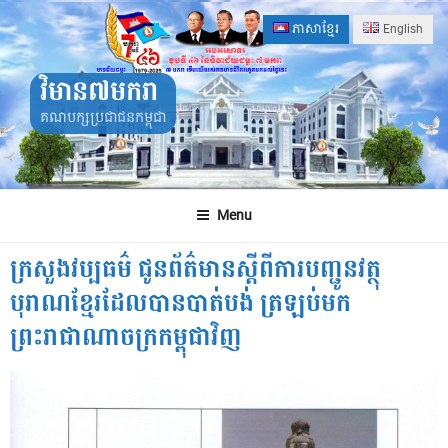
Skip
ភាសាខ្មែរ
English
to
content
វិមាន៧មករា
គណបក្សប្រជាជនកម្ពុជា
Menu
ក្រសួងវប្បធម៌ ជូនព័ត៌មានស្តីពីការបញ្ជូនវត្ថុ
បុរាណខ្មែរដែលបានបាត់បង់ ត្រឡប់មក
ព្រះរាជាណាចក្រកម្ពុជាវិញ