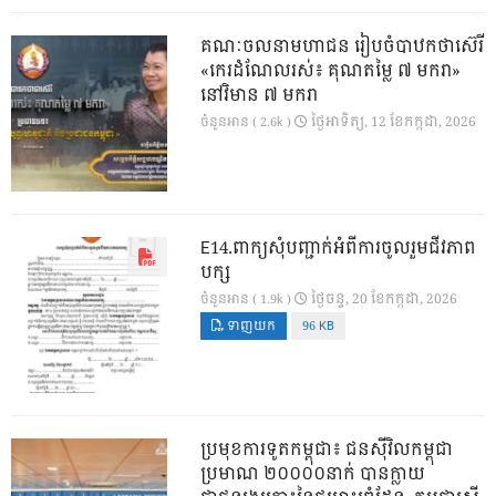
គណៈចលនាមហាជន រៀបចំបាឋកថាស៊េរី
«កេរដំណែលរស់៖ គុណតម្លៃ ៧ មករា»
នៅវិមាន ៧ មករា
ថ្ងៃ​អាទិត្យ, 12 ខែ​កក្កដា, 2026
ចំនួនអាន ( 2.6k )
E14.ពាក្យសុំបញ្ជាក់អំពីការចូលរួមជីវភាព
បក្ស
ថ្ងៃ​ចន្ទ, 20 ខែ​កក្កដា, 2026
ចំនួនអាន ( 1.9k )
ទាញយក
96 KB
ប្រមុខការទូតកម្ពុជា៖ ជនស៊ីវិលកម្ពុជា
ប្រមាណ ២០០០០នាក់ បានក្លាយ