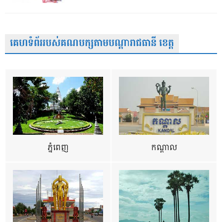
គេហទំព័ររបស់គណបក្សតាមបណ្តារាជធានី ខេត្ត
ភ្នំពេញ
កណ្តាល