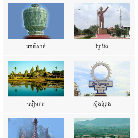
ពោធិ៍សាត់
ព្រៃវែង
សៀមរាប
ស្ទឹងត្រែង