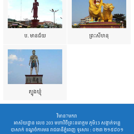
ប. មានជ័យ
ព្រះសីហនុ
ត្បូងឃ្មុំ
វិមាន7មករា
អាស័យដ្ឋាន លេខ 203 មហាវិថីព្រះនរោត្តម ភូមិ13 សង្កាត់ទន្លេ
បាសាក់ ខណ្ឌចំការមន រាជធានីភ្នំពេញ ទូរសារ : ០២៣ ២១៥៨០១