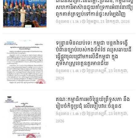
ជាជនរងគ្រោះនៃជម្លោះព្រំដែន, កម្ពុជាស្នើ
សហការីអាស៊ានជួយគាំទ្រការអំពាវនាវឱ្យ
ពួកគាត់ត្រឡប់ទៅកាន់ផ្ទះសម្បែងវិញ
ថ្ងៃ​អង្គារ, 21 ខែ​កក្កដា, 2026
ចំនួនអាន ( 1.5k )
ទន្ទ្រានមិនឈប់ទេ! កម្ពុជា បន្តតវ៉ាទង្វើ
បំពានច្បាប់របស់កងទ័ពថៃ ឈូសឆាយដី
ធ្វើផ្លូវចូលជ្រៅមកលើដីកម្ពុជា ក្នុង
ភូមិសាស្ត្រខេត្តឧត្តរមានជ័យ
ថ្ងៃ​ព្រហស្បតិ៍, 23 ខែ​កក្កដា,
ចំនួនអាន ( 1.4k )
2026
គណៈកម្មាធិការអចិន្ត្រៃយ៍ព្រឹទ្ធសភា នឹង
រៀបចំកិច្ចប្រជុំ លើរបៀបវារៈចំនួន៥
ថ្ងៃ​ព្រហស្បតិ៍, 23 ខែ​កក្កដា,
ចំនួនអាន ( 1.4k )
2026