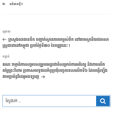
CATEGORIES
ពត៌មានថ្មីៗ
ការ​
អត្ថបទ
ក្រោយ
នាំទិស​
មុន
ក្រសួងធនធានទឹក បញ្ជាក់ស្ថានភាពកម្ពស់ទឹក នៅតាមស្ថានីយជលសា
ប្រកាស
ស្ត្រនានានៅកម្ពុជា ប្រចាំថ្ងៃទី៣០ ខែកញ្ញានេះ !
អត្ថបទ
បន្ទាប់
បន្ទាប់
គណៈកម្មាធិការសម្របសម្រួលអន្តរជាតិសម្រាប់ការអភិរក្ស និងការលើក
តម្លៃព្រះវិហារ ប្រកាសលទ្ធផលកិច្ចប្រជុំបច្ចេកទេសលើកទី៦ ដែលធ្វើឡើង
តាមប្រព័ន្ធវីដេអូអនឡាញ
ស្វែ