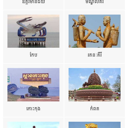
ឧត្ដរមានជ័យ
មណ្ឌលគីរី
កែប
រតនៈគីរី
កោះកុង
កំពត