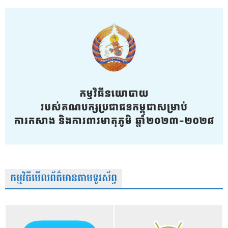
កម្មវិធីមើលព័ត៌មានតាមទូរស័ព្វ