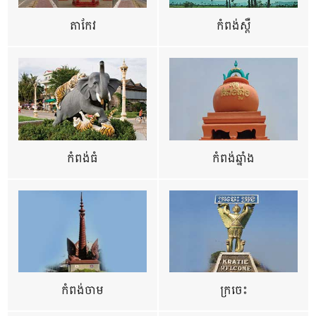
តាកែវ
កំពង់ស្ពឺ
កំពង់ធំ
កំពង់ឆ្នាំង
កំពង់ចាម
ក្រចេះ