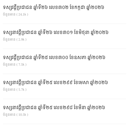
ទស្សវដ្តីប្រជាជន ឆ្នាំទី២៦ លេខ៣០២ ខែកក្កដា ឆ្នាំ២០២៦
ចំនួនអាន ( 24.1k )
ទស្សនាវដ្ដីប្រជាជន ឆ្នាំទី២៦ លេខ៣០១ ខែមិថុនា ឆ្នាំ២០២៦
ចំនួនអាន ( 2.9k )
ទស្សវដ្តីប្រជាជន ឆ្នាំទី២៥ លេខ៣០០ ខែឧសភា ឆ្នាំ២០២៦
ចំនួនអាន ( 7.5k )
ទស្សនាវដ្ដីប្រជាជន ឆ្នាំទី២៥ លេខ២៩៩ ខែមេសា ឆ្នាំ២០២៦
ចំនួនអាន ( 5.7k )
ទស្សនាវដ្ដីប្រជាជន ឆ្នាំទី២៥ លេខ២៩៨ ខែមីនា ឆ្នាំ២០២៦
ចំនួនអាន ( 10.5k )