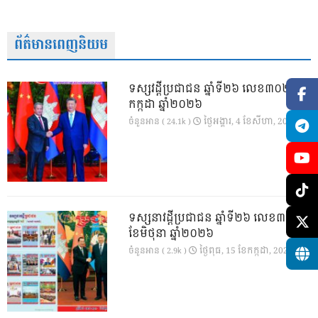
ព័ត៌មានពេញនិយម
ទស្សវដ្តីប្រជាជន ឆ្នាំទី២៦ លេខ៣០២ ខែ
កក្កដា ឆ្នាំ២០២៦
ថ្ងៃ​អង្គារ, 4 ខែ​សីហា, 2026
ចំនួនអាន ( 24.1k )
ទស្សនាវដ្ដីប្រជាជន ឆ្នាំទី២៦ លេខ៣០១
ខែមិថុនា ឆ្នាំ២០២៦
ថ្ងៃ​ពុធ, 15 ខែ​កក្កដា, 2026
ចំនួនអាន ( 2.9k )