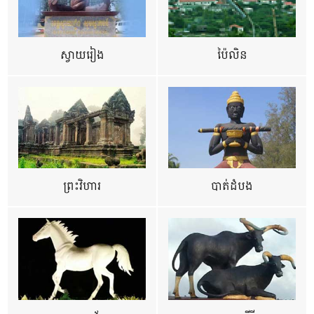
ស្វាយរៀង
ប៉ៃលិន
ព្រះវិហារ
បាត់ដំបង