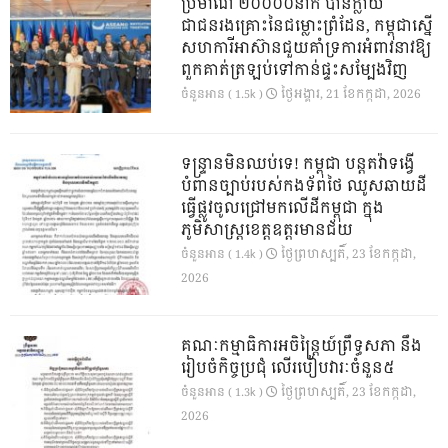
ប្រមាណ ២០០០០នាក់ បានក្លាយ
ជាជនរងគ្រោះនៃជម្លោះព្រំដែន, កម្ពុជាស្នើ
សហការីអាស៊ានជួយគាំទ្រការអំពាវនាវឱ្យ
ពួកគាត់ត្រឡប់ទៅកាន់ផ្ទះសម្បែងវិញ
ថ្ងៃ​អង្គារ, 21 ខែ​កក្កដា, 2026
ចំនួនអាន ( 1.5k )
ទន្ទ្រានមិនឈប់ទេ! កម្ពុជា បន្តតវ៉ាទង្វើ
បំពានច្បាប់របស់កងទ័ពថៃ ឈូសឆាយដី
ធ្វើផ្លូវចូលជ្រៅមកលើដីកម្ពុជា ក្នុង
ភូមិសាស្ត្រខេត្តឧត្តរមានជ័យ
ថ្ងៃ​ព្រហស្បតិ៍, 23 ខែ​កក្កដា,
ចំនួនអាន ( 1.4k )
2026
គណៈកម្មាធិការអចិន្ត្រៃយ៍ព្រឹទ្ធសភា នឹង
រៀបចំកិច្ចប្រជុំ លើរបៀបវារៈចំនួន៥
ថ្ងៃ​ព្រហស្បតិ៍, 23 ខែ​កក្កដា,
ចំនួនអាន ( 1.3k )
2026