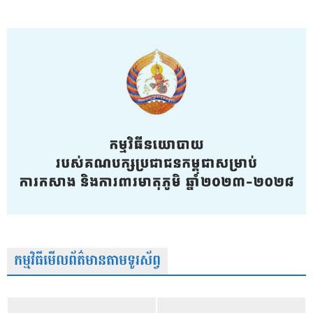
កម្មវិធីមើលព័ត៌មានតាមទូរស័ព្វ