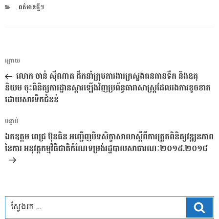
CATEGORIES
ពត៌មានថ្មីៗ
ការ​
អត្ថបទ
ក្រោយ
នាំទិស​
មុន
លោក ចាន់ ស៊ីណាត ដឹកនាំក្រុមការងារក្រសួងធនធានទឹក និងឧតុ
ប្រកាស
និយម ចុះពិនិត្យការដ្ឋានស្តារឡើងវិញប្រព័ន្ធធារាសាស្ត្រដែលរងការខូចខាត
ដោយសារទឹកជំនន់
អត្ថបទ
បន្ទាប់
បន្ទាប់
ឯកឧត្តម ពេជ្រ ប៊ុនធិន អញ្ជើញបិទសិក្ខាសាលាស្តីពីការត្រួតពិនិត្យវឌ្ឍនភាព
នៃការ អនុវត្តកម្មវិធីជាតិកំណែទម្រង់រដ្ឋបាលសាធារណៈ២០១៥.២០១៨
ស្វែ