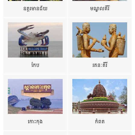
ឧត្ដរមានជ័យ
មណ្ឌលគីរី
កែប
រតនៈគីរី
កោះកុង
កំពត