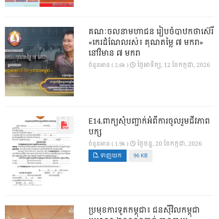
គណៈចលនាមហាជន រៀបចំបាឋកថាស៊េរី
«កេរដំណែលរស់៖ គុណតម្លៃ ៧ មករា»
នៅវិមាន ៧ មករា
ថ្ងៃ​អាទិត្យ, 12 ខែ​កក្កដា, 2026
ចំនួនអាន ( 2.6k )
E14.ពាក្យសុំបញ្ជាក់អំពីការចូលរួមជីវភាព
បក្ស
ថ្ងៃ​ចន្ទ, 20 ខែ​កក្កដា, 2026
ចំនួនអាន ( 1.9k )
ទាញយក
96 KB
ប្រមុខការទូតកម្ពុជា៖ ជនស៊ីវិលកម្ពុជា