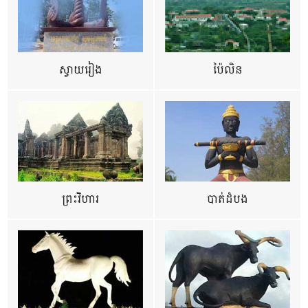
ស្វាយរៀង
ប៉ៃលិន
ព្រះវិហារ
បាត់ដំបង