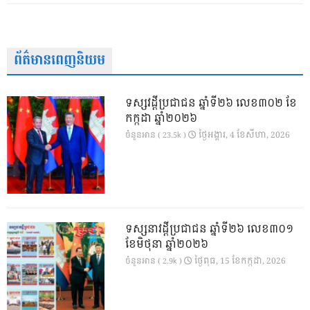
ព័ត៌មានពេញនិយម
ទស្សវដ្តីប្រជាជន ឆ្នាំទី២៦ លេខ៣០២ ខែ
កក្កដា ឆ្នាំ២០២៦
ថ្ងៃ​អង្គារ, 4 ខែ​សីហា, 2026
ចំនួនអាន ( 23.5k )
ទស្សនាវដ្ដីប្រជាជន ឆ្នាំទី២៦ លេខ៣០១
ខែមិថុនា ឆ្នាំ២០២៦
ថ្ងៃ​ពុធ, 15 ខែ​កក្កដា, 2026
ចំនួនអាន ( 2.9k )