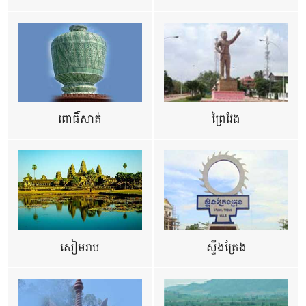
ពោធិ៍សាត់
ព្រៃវែង
សៀមរាប
ស្ទឹងត្រែង