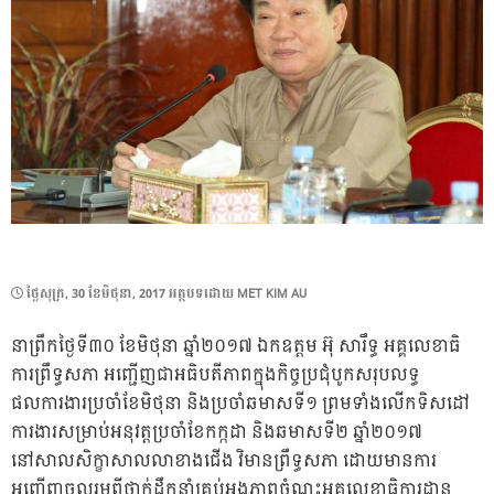
POSTED
ថ្ងៃ​សុក្រ, 30 ខែ​មិថុនា, 2017
អត្ថបទដោយ
MET KIM AU
ON
នាព្រឹកថ្ងៃទី៣០ ខែមិថុនា ឆ្នាំ២០១៧ ឯកឧត្តម អ៊ុ សារឹទ្ធ អគ្គលេខាធិ
ការព្រឹទ្ធសភា អញ្ជើញជាអធិបតីភាពក្នុងកិច្ចប្រជុំបូកសរុបលទ្ធ
ផលការងារប្រចាំខែមិថុនា និងប្រចាំឆមាសទី១ ព្រមទាំងលើកទិសដៅ
ការងារសម្រាប់អនុវត្តប្រចាំខែកក្កដា និងឆមាសទី២ ឆ្នាំ២០១៧
នៅសាលសិក្ខាសាលលាខាងជើង វិមានព្រឹទ្ធសភា ដោយមានការ
អញ្ជើញចូលរួមពីថ្នាក់ដឹកនាំគ្រប់អង្គភាពចំណុះអគ្គលេខាធិការដ្ឋាន