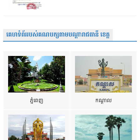
គេហទំព័ររបស់គណបក្សតាមបណ្តារាជធានី ខេត្ត
ភ្នំពេញ
កណ្តាល