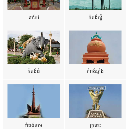
តាកែវ
កំពង់ស្ពឺ
កំពង់ធំ
កំពង់ឆ្នាំង
កំពង់ចាម
ក្រចេះ