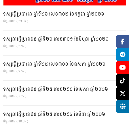
ទស្សវដ្តីប្រជាជន ឆ្នាំទី២៦ លេខ៣០២ ខែកក្កដា ឆ្នាំ២០២៦
ចំនួនអាន ( 23.5k )
ទស្សនាវដ្ដីប្រជាជន ឆ្នាំទី២៦ លេខ៣០១ ខែមិថុនា ឆ្នាំ២០២៦
ចំនួនអាន ( 2.9k )
ទស្សវដ្តីប្រជាជន ឆ្នាំទី២៥ លេខ៣០០ ខែឧសភា ឆ្នាំ២០២៦
ចំនួនអាន ( 7.5k )
ទស្សនាវដ្ដីប្រជាជន ឆ្នាំទី២៥ លេខ២៩៩ ខែមេសា ឆ្នាំ២០២៦
ចំនួនអាន ( 5.7k )
ទស្សនាវដ្ដីប្រជាជន ឆ្នាំទី២៥ លេខ២៩៨ ខែមីនា ឆ្នាំ២០២៦
ចំនួនអាន ( 10.5k )