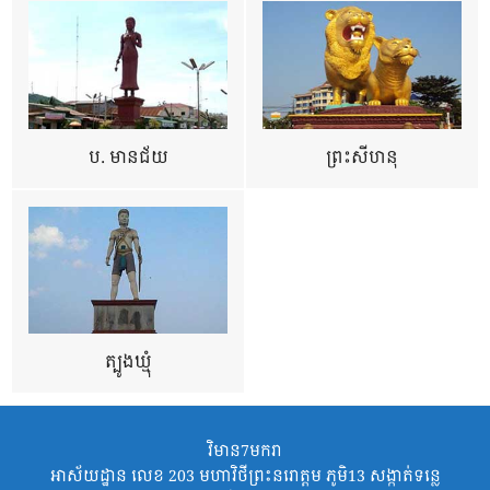
ប. មានជ័យ
ព្រះសីហនុ
ត្បូងឃ្មុំ
វិមាន7មករា
អាស័យដ្ឋាន លេខ 203 មហាវិថីព្រះនរោត្តម ភូមិ13 សង្កាត់ទន្លេ