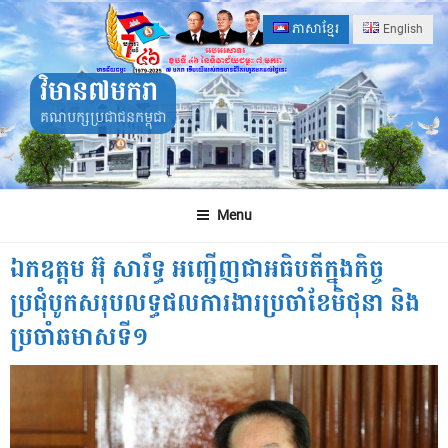
Skip
ភាសាខ្មែរ
English
to
content
វិមាន៧មករា
គណបក្សប្រជាជនកម្ពុជា
Menu
ឯកឧត្តម អ៊ុ សារឹទ្ធ អញ្ជើញជាអធិបតីក្នុងកិច្ច
ប្រជុំបូកសរុបលទ្ធផលការងារប្រចាំខែមិថុនា និង
ប្រចាំឆមាសទី១