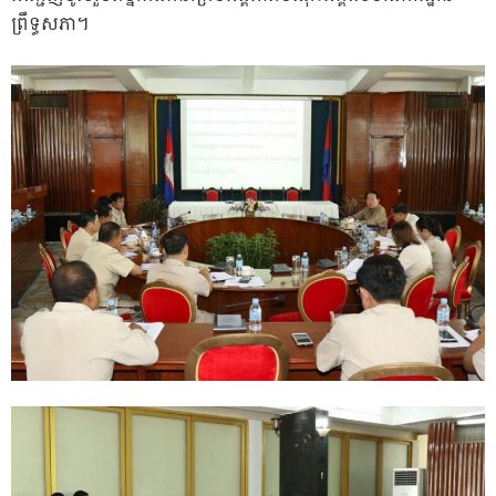
ព្រឹទ្ធសភា។