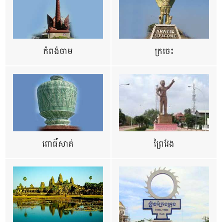
កំពង់ចាម
ក្រចេះ
ពោធិ៍សាត់
ព្រៃវែង