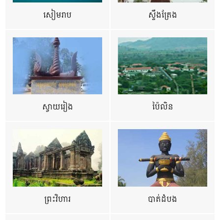
សៀមរាប
ស្ទឹងត្រែង
ស្វាយរៀង
ប៉ៃលិន
ព្រះវិហារ
បាត់ដំបង