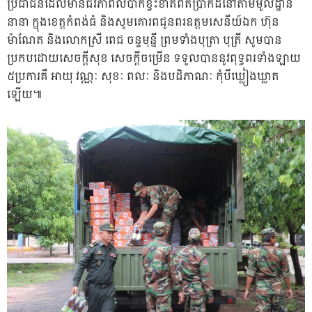
ប្រជាជនដែលមានជីវភាពលំបាកខ្វះខាតពិតប្រាកដនៅតាមមូលដ្ឋាន
នានា ក្នុងខេត្តកំពង់ធំ និងសូមគោរពជូនពរឧត្តមសេនីយ៍ឯក ហ៊ុន
ម៉ាណែត និងលោកស្រី ពេជ ចន្ទមុន្នី ព្រមទាំងបុត្រា បុត្រី សូមបាន
ប្រកបដោយសេចក្តីសុខ សេចក្តីចម្រើន ទទួលបាននូវពុទ្ធពរទាំងឡាយ
៥ប្រការគឺ អាយុ វណ្ណៈ សុខៈ ពលៈ និងបដិភាណៈ កុំបីឃ្លៀងឃ្លាត
ឡើយ៕