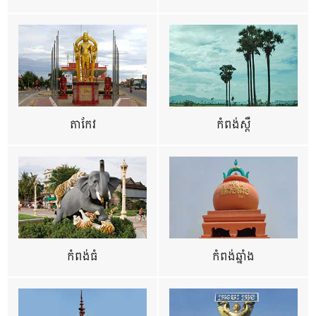
តាកែវ
កំពង់ស្ពឺ
កំពង់ធំ
កំពង់ឆ្នាំង