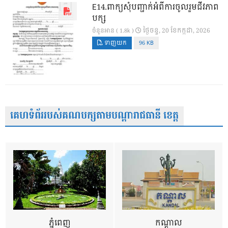
E14.ពាក្យសុំបញ្ជាក់អំពីការចូលរួមជីវភាព
បក្ស
ថ្ងៃ​ចន្ទ, 20 ខែ​កក្កដា, 2026
ចំនួនអាន ( 1.8k )
ទាញយក
96 KB
គេហទំព័ររបស់គណបក្សតាមបណ្តារាជធានី ខេត្ត
ភ្នំពេញ
កណ្តាល