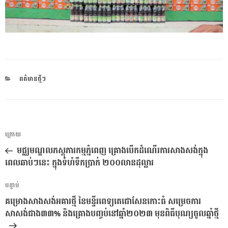
CATEGORIES
ពត៌មានថ្មីៗ
ការ​
អត្ថបទ
ក្រោយ
នាំទិស​
មុន
មជ្ឈមណ្ឌលភស្តុភារកម្មភ្នំពេញ គ្រោងបើកដំណើរការសាងសង់ក្នុង
ប្រកាស
ពេលឆាប់ៗនេះ ក្នុងទំហំទឹកប្រាក់ ២០០លានដុល្លារ
អត្ថបទ
បន្ទាប់
បន្ទាប់
គម្រោងសាងសង់អគារថ្មី នៃមន្ទីរពេទ្យតេជោសែនកោះធំ សម្រេចការ
សាសង់ជាង៣៣% និងគ្រោងបញ្ចប់នៅឆ្នាំ២០២៣ មុនពិធីបុណ្យចូលឆ្នាំថ្មី