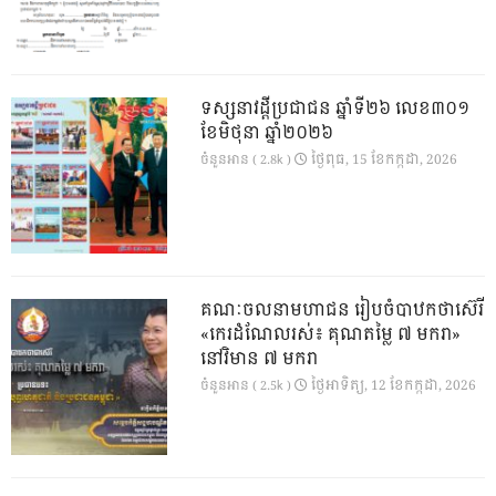
ទស្សនាវដ្ដីប្រជាជន ឆ្នាំទី២៦ លេខ៣០១
ខែមិថុនា ឆ្នាំ២០២៦
ថ្ងៃ​ពុធ, 15 ខែ​កក្កដា, 2026
ចំនួនអាន ( 2.8k )
គណៈចលនាមហាជន រៀបចំបាឋកថាស៊េរី
«កេរដំណែលរស់៖ គុណតម្លៃ ៧ មករា»
នៅវិមាន ៧ មករា
ថ្ងៃ​អាទិត្យ, 12 ខែ​កក្កដា, 2026
ចំនួនអាន ( 2.5k )