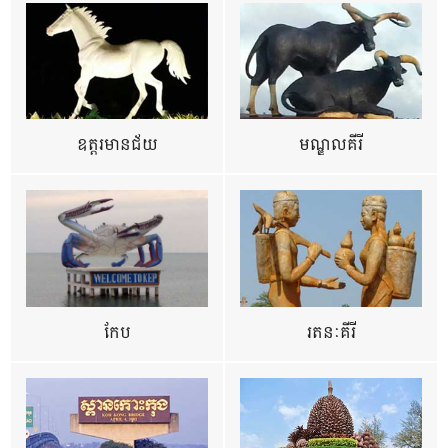
ឧត្ដរមានជ័យ
មណ្ឌលគីរី
កែប
រតនៈគីរី