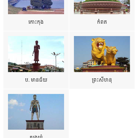
កោះកុង
កំពត
ប. មានជ័យ
ព្រះសីហនុ
ត្បូងឃ្មុំ