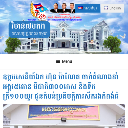
Skip
ភាសាខ្មែរ
English
to
content
វិមាន៧មករា
គណបក្សប្រជាជនកម្ពុជា
Menu
ឧត្តមសេនីយ៍ឯក ហ៊ុន ម៉ាណែត ចាត់តំណាងនាំ
អង្ករ៥តោន មីជាតិ៣០០កេស និងទឹក
ត្រី១០០យួរ ជូនតំបន់ប្រតិបត្តិការសឹករងកំពង់ធំ