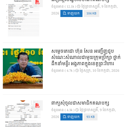
ថ្ងៃ​ព្រហស្បតិ៍, 9 ខែ​កក្កដា,
ចំនួនអាន ( 12.1k )
2026
ទាញយក
104 KB
សម្តេចតេជោ ហ៊ុន សែន អញ្ជើញជួប
សំណេះសំណាលជាមួយក្រុមប្រឹក្សា ថ្នាក់
ដឹកនាំមន្ទីរ អង្គភាពក្នុងខេត្តព្រះវិហារ
ថ្ងៃ​សុក្រ, 10 ខែ​កក្កដា, 2026
ចំនួនអាន ( 4.7k )
ពាក្យសុំចូលជាសមាជិកគណបក្ស
ថ្ងៃ​ព្រហស្បតិ៍, 9 ខែ​កក្កដា,
ចំនួនអាន ( 4.3k )
2026
ទាញយក
93 KB