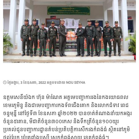
POSTED
ថ្ងៃ​អង្គារ, 3 ខែ​ឧសភា, 2022
អត្ថបទដោយ
NOU SEYHA
ON
ឧត្តមសេនីយ៍ឯក ហ៊ុន ម៉ាណែត អគ្គមេបញ្ជាការរងនៃកងយោធពល
ខេមរភូមិន្ទ និងជាមេបញ្ជាការកងទ័ពជើងគោក និងលោកជំទាវ ពេជ
ចន្ទមុន្នី នៅថ្ងៃទី៣ ខែឧសភា ឆ្នាំ២០២២ បានចាត់តំណាងនាំយកអង្ករ
ចំនួន៥តោន, មីជាតិចំនួន៣០០កេស និងទឹកត្រីចំនួន១០០យួរ
ប្រគល់ជូនបញ្ជាការដ្ឋានតំបន់ប្រតិបត្តិការសឹករងកំពង់ធំ ស្ថិតនៅភូមិ
ថ្នល់បែក ឃុំត្រពាំងឫស្សី ស្រុកកំពង់ស្វាយ ខេត្តកំពង់ធំ។