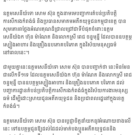
ឧត្តមសេនីយ៍ទោ សោម ស៊ុន ក្នុងនាមមេបញ្ជាការតំបន់ប្រតិបត្តិ
ការសឹករងកំពង់ធំ និងប្រធានសមាគមអតីតយុទ្ធជនកម្ពុជាខេត្ត បាន
សូមគោរពថ្លែងអំណរគុណដ៏ជ្រាលជ្រៅជាទីបំផុតចំពោះឧត្តម
សេនីយ៍ឯក ហ៊ុន ម៉ាណែត និងលោកស្រី ពេជ ចន្ទមុន្នី ដែលបានឧបត្ថម្ភ
ស្បៀងអាហារ និងគ្រឿងឧបភោគបរិភោគ ក្នុងវិស័យមនុស្សធម៌
នៅពេលនេះ។
ជាមួយគ្នានេះឧត្តមសេនីយ៍ទោ សោម ស៊ុន បានបញ្ជាក់ថា នេះមិនមែន
ជាលើកទី១ទេ ដែលឧត្តមសេនីយ៍ឯក ហ៊ុន ម៉ាណែត និងលោកស្រី ពេជ
ចន្ទមុន្នី បានឧបត្ថម្ភស្បៀងអាហារ និងគ្រឿងឧបភោគ បរិភោគ ដល់
បញ្ជាការដ្ឋានតំបន់ប្រតិបត្តិការសឹករងកំពង់ធំក្នុងវិស័យការងារមនុស្ស
ធម៌ ដើម្បីដោះស្រាយជូនអតីតយុទ្ធជន និងប្រជាពលរដ្ឋនៅក្នុងខេត្ត
កំពង់ធំ។
ឧត្តមសេនីយ៍ទោ សោម ស៊ុន បានប្ដេជ្ញាចិត្តនាំយកនូវអំណោយខាងលើ
នេះ ទៅឧបត្ថម្ភជូនឱ្យដល់ដៃដល់មាត់បងប្អូនអតីតយុទ្ធជននិង