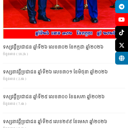
ទស្សវដ្តីប្រជាជន ឆ្នាំទី២៦ លេខ៣០២ ខែកក្កដា ឆ្នាំ២០២៦
ចំនួនអាន ( 18.2k )
ទស្សនាវដ្ដីប្រជាជន ឆ្នាំទី២៦ លេខ៣០១ ខែមិថុនា ឆ្នាំ២០២៦
ចំនួនអាន ( 2.8k )
ទស្សវដ្តីប្រជាជន ឆ្នាំទី២៥ លេខ៣០០ ខែឧសភា ឆ្នាំ២០២៦
ចំនួនអាន ( 7.4k )
ទស្សនាវដ្ដីប្រជាជន ឆ្នាំទី២៥ លេខ២៩៩ ខែមេសា ឆ្នាំ២០២៦