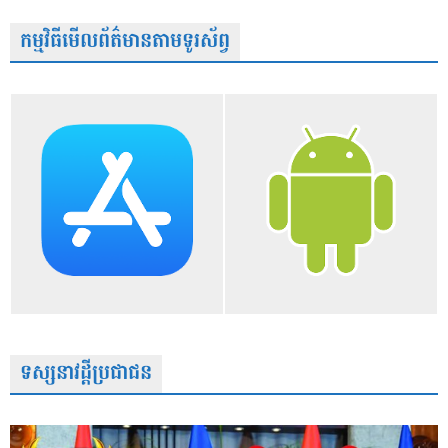
កម្មវិធីមើលព័ត៌មានតាមទូរស័ព្វ
ទស្សនាវដ្តីប្រជាជន