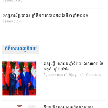
ចំនួនអាន ( 5.6k )
ទស្សនាវដ្ដីប្រជាជន ឆ្នាំទី២៥ លេខ២៩៨ ខែមីនា ឆ្នាំ២០២៦
ចំនួនអាន ( 10.4k )
ព័ត៌មានពេញនិយម
ទស្សវដ្តីប្រជាជន ឆ្នាំទី២៦ លេខ៣០២ ខែ
កក្កដា ឆ្នាំ២០២៦
ថ្ងៃ​អង្គារ, 4 ខែ​សីហា, 2026
ចំនួនអាន ( 18.2k )
ជីវប្រវត្តិសង្ខេបសមាជិកគណបក្ស