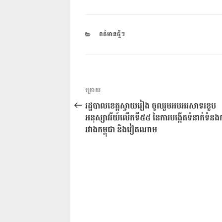
CATEGORIES
ពត៌មានថ្មីៗ
ការ​
អត្ថបទ
ក្រោយ
នាំទិស​
មុន
រដ្ឋបាលខេត្តស្វាយរៀង ចូលរួមអបអរសាទរខួប
ប្រកាស
អនុស្សាវរីយ៍លើកទី៥៥ នៃការបង្កើតទំនាក់ទំនង
រវាងកម្ពុជា និងវៀតណាម