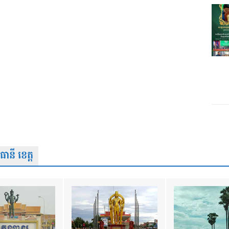
នី ខេត្ត