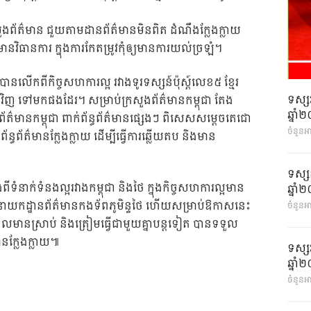
ងព័ត៌មាន ជួយតាមដានព័ត៌មានមិនពិត ដំណឹងក្លែងក្លាយ
នវិធានការ ក្នុងការកែតម្រូវកុំឲ្យមានការយល់ច្រឡំ។
្ធ បានលើកពីកិច្ចសហការល្អ រវាងទូរទស្សន៍ប៉ុស្ត៍លេខ៥ ខ្មែរ
ទស្ស
ាទៅវិញ ទៅមកផងដែរ។ សម្រាប់ក្រសួងព័ត៌មានកម្ពុជា តែង
ឆ្នា
ត៌មានកម្ពុជា ពាក់ព័ន្ធព័ត៌មានផ្សេងៗ ពិសេសសម្តេចតេជោ
ចំនួនអ
្ធព័ត៌មានក្លែងក្លាយ ដើម្បីធ្វើការឆ្លើយតប និងមាន
ទស្ស
ពីទំនាក់ទំនងល្អរវាងកម្ពុជា និងថៃ ក្នុងកិច្ចសហការល្អមាន
ឆ្នា
ងនាយកដ្ឋានព័ត៌មានកងទ័ពភូមិន្ទថៃ ហើយសម្រាប់ឱកាសនេះ
ចំនួនអា
ារ ដែលមានស្រាប់ និងត្រៀមធ្វើជាមួយគ្នាបន្តទៀត បានទទួល
មានក្លែងក្លាយ៕
ទស្ស
ឆ្នា
ចំនួនអា