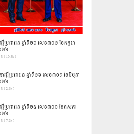
វដ្តីប្រជាជន ឆ្នាំទី២៦ លេខ៣០២ ខែកក្កដា
ំ២០២៦
ាន ( 10.3k )
នាវដ្ដីប្រជាជន ឆ្នាំទី២៦ លេខ៣០១ ខែមិថុនា
ំ២០២៦
ន ( 2.6k )
វដ្តីប្រជាជន ឆ្នាំទី២៥ លេខ៣០០ ខែឧសភា
ំ២០២៦
ន ( 7.2k )