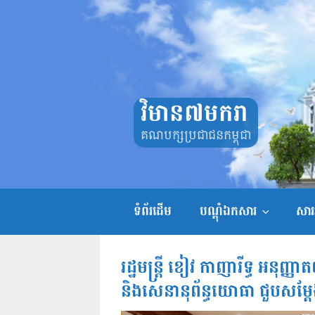
Skip
to
content
វិមាន៧មករា
គណបក្សប្រជាជនកម្ពុជា
ទំព័រដើម
បណ្តុំឯកសារ
សាររ
រដ្ឋមន្ដ្រី ខៀវ កាញារីទ្ធ អនុញ្
និងសេនានុព័ន្ធយោធា ជួបសម្ដែ