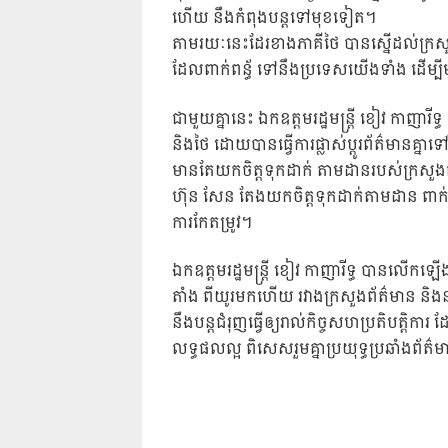
ហើយ នឹងកំពុងបន្តទៅមុខទៀត។
តាមរយៈនេះដែរខាងភាគីថៃ បានស្នើដល់ក្រសួ
ដែលពាក់ពន្ធ័ ទៅនឹងប្រទេសយើងទាំង ដើម្បីមា
ជាមួយគ្នានេះ ឯកឧត្តមរដ្ឋមន្រ្តី ខៀវ កាញារីទ
និងថៃ ដោយបានធ្វើការផ្លាស់ប្តូរព័ត៌មានគ្ន
មានតែយកចិត្តទុកដាក់ តាមដានរបស់ក្រសួងព័
ហ៊ុន សែន តែងយកចិត្តទុកដាក់តាមដាន ពាក់ព័ន
ការកែតម្រូវ។
ឯកឧត្តមរដ្ឋមន្រ្តី ខៀវ កាញារីទ្ធ បានលើកឡើង
តាំង ពីយូរមកហើយ រវាងក្រសួងព័ត៌មាន និ
នឹងបន្តជំរុញធ្វើឲ្យរាល់កិច្ចសហប្រតិបត្តិក
លទ្ធផលល្អ ពិសេសរួមគ្នាប្រយុទ្ធប្រឆាំងព័ត៌