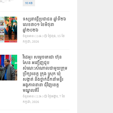
93 KB
ទស្សនាវដ្ដីប្រជាជន ឆ្នាំទី២៦
លេខ៣០១ ខែមិថុនា
ឆ្នាំ២០២៦
ថ្ងៃ​ពុធ, 15 ខែ​
ចំនួនអាន ( 2.6k )
កក្កដា, 2026
វីដេអូ៖ សម្តេចតេជោ ហ៊ុន
សែន អញ្ជើញជួប
សំណេះសំណាលជាមួយក្រុម
ប្រឹក្សាខេត្ត ក្រុង ស្រុក ឃុំ
សង្កាត់ និងថ្នាក់ដឹកនាំមន្ទីរ
អង្គភាពនានា ជុំវិញខេត្ត
មណ្ឌលគិរី
ថ្ងៃ​អង្គារ, 7 ខែ​
ចំនួនអាន ( 2.5k )
កក្កដា, 2026