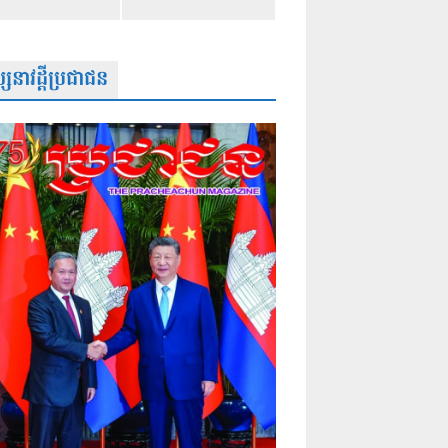
សនាវដ្តីប្រជាជន