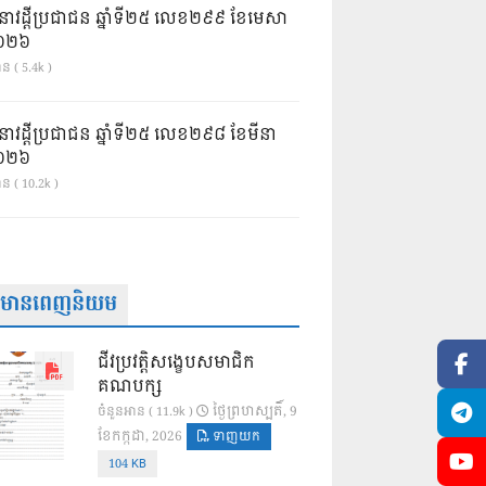
នាវដ្ដីប្រជាជន ឆ្នាំទី២៥ លេខ២៩៩ ខែមេសា
ំ២០២៦
ន ( 5.4k )
នាវដ្ដីប្រជាជន ឆ្នាំទី២៥ លេខ២៩៨ ខែមីនា
ំ២០២៦
ាន ( 10.2k )
ត៌មានពេញនិយម
ជីវប្រវត្តិសង្ខេបសមាជិក
គណបក្ស
ថ្ងៃ​ព្រហស្បតិ៍, 9
ចំនួនអាន ( 11.9k )
ខែ​កក្កដា, 2026
ទាញយក
104 KB