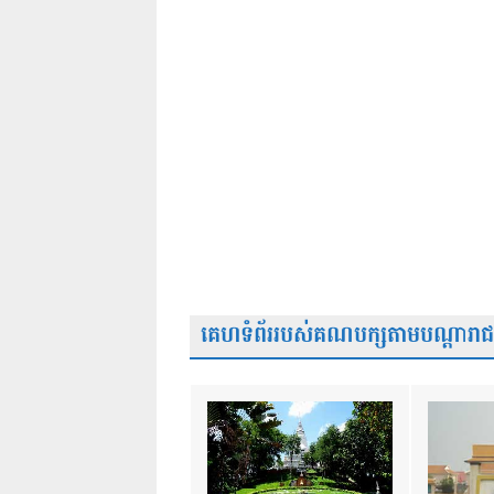
គេហទំព័ររបស់គណបក្សតាមបណ្តារាជធា