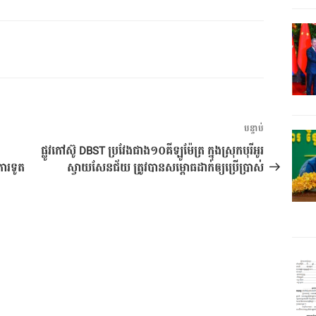
អត្ថបទ
បន្ទាប់
បន្ទាប់
ផ្លូវកៅស៊ូ DBST ប្រវែងជាង១០គីឡូម៉ែត្រ ក្នុងស្រុកបុរីអូរ
ការទូត
ស្វាយសែនជ័យ ត្រូវបានសម្ពោធដាក់ឲ្យប្រើប្រាស់