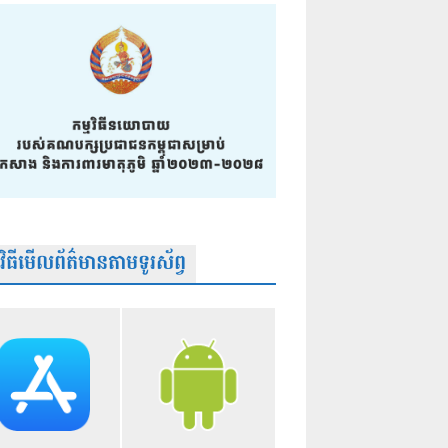
មវិធីមើលព័ត៌មានតាមទូរស័ព្វ