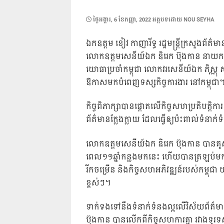
POSTED
ថ្ងៃ​អង្គារ, 6 ខែ​កញ្ញា, 2022
អត្ថបទដោយ
NOU SEYHA
ON
ឯកឧត្តម ខៀវ កាញារីទ្ធ រដ្ឋមន្ដ្រីក្រសួងព័
លោកឧត្តមសេនីយ៍ឯក ឌិរេក ប៊ុងកាន នាយកនៃ
យោធាប្រចាំកម្ពុជា លោកវរសេនីយ៍ឯក ភិស្ណុ ស
ឱកាសមកបំពេញទស្សកិច្ចការងារ នៅកម្ពុជា
កិច្ចពិភាក្សាបានផ្តោតលើកិច្ចសហប្រតិបត្តិការ 
ព័ត៌មានក្លែងក្លាយ ដែលធ្វើឲ្យប៉ះពាល់ទំនាក់ទ
លោកឧត្តមសេនីយ៍ឯក ឌិរេក ប៊ុងកាន បានគូ
ពេល១១ឆ្នាំកន្លងមកនេះ ហើយបានត្រឡប់មក
រីកចម្រើន និងកិច្ចសហអភិវឌ្ឍន៍របស់កម្ពុជា យ៉
ខ្ពស់ៗ។
ទាក់ទងទៅនឹងទំនាក់ទំនងល្អលើវិស័យព័ត៌មា
ប៊ុងកាន បានលើកពីកិច្ចសហការគ្នា រវាងទូរទស្