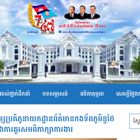
បស់ថ្នាក់ដឹកនាំ
បទសម្ភាសន៍
វេទិកាតុមូល
សេចក្ដីថ្លែ
ញាតឲ្យប្រតិភូនាយកដ្ឋានព័ត៌មានកងទ័ពភូមិន្ទថៃ
ងការគួរសមពិភាក្សាការងារ