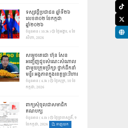
ទស្សវដ្តីប្រជាជន ឆ្នាំទី២៦
លេខ៣០២ ខែកក្កដា
ឆ្នាំ២០២៦
ថ្ងៃ​អង្គារ, 4 ខែ​
ចំនួនអាន ( 10.3k )
សីហា, 2026
សម្តេចតេជោ ហ៊ុន សែន
អញ្ជើញជួបសំណេះសំណាល
ជាមួយក្រុមប្រឹក្សា ថ្នាក់ដឹកនាំ
មន្ទីរ អង្គភាពក្នុងខេត្តព្រះវិហារ
ថ្ងៃ​សុក្រ, 10 ខែ​
ចំនួនអាន ( 4.3k )
កក្កដា, 2026
ពាក្យសុំចូលជាសមាជិក
គណបក្ស
ថ្ងៃ​ព្រហស្បតិ៍, 9
ចំនួនអាន ( 4.1k )
ខែ​កក្កដា, 2026
ទាញយក