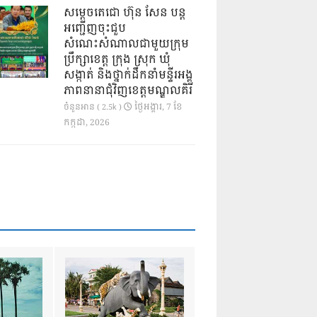
សម្តេចតេជោ ហ៊ុន សែន បន្ត
អញ្ជើញចុះជួប
សំណេះសំណាលជាមួយក្រុម
ប្រឹក្សាខេត្ត ក្រុង ស្រុក ឃុំ
សង្កាត់ និងថ្នាក់ដឹកនាំមន្ទីរអង្គ
ភាពនានាជុំវិញខេត្តមណ្ឌលគិរី
ថ្ងៃ​អង្គារ, 7 ខែ​
ចំនួនអាន ( 2.5k )
កក្កដា, 2026