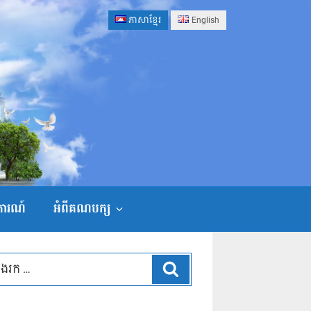
ភាសាខ្មែរ
English
ងការណ៍
អំពីគណបក្ស
ស្វែងរក