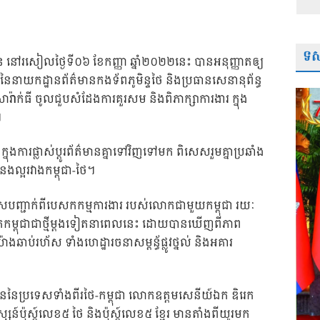
ទស្
ត៌មាន នៅរសៀលថ្ងៃទី០៦ ខែកញ្ញា ឆ្នាំ២០២២នេះ បានអនុញ្ញាតឲ្យ
នាយកដ្ឋានព័ត៌មានកងទ័ពភូមិន្ទថៃ និងប្រធានសេនានុព័ន្ធ
ារ៉ាក់ធី ចូលជួបសំដែងការគួរសម និងពិភាក្សាការងារ ក្នុង
។
ក្នុងការផ្លាស់ប្តូរព័ត៌មានគ្នាទៅវិញទៅមក ពិសេសរួមគ្នាប្រឆាំង
ំនងល្អរវាងកម្ពុជា-ថៃ។
សបញ្ជាក់ពីបេសកកម្មការងារ របស់លោកជាមួយកម្ពុជា រយៈ
កម្ពុជាជាថ្មីម្តងទៀតនាពេលនេះ ដោយបានឃើញពីភាព
ាងឆាប់រហ័ស ទាំងហេដ្ឋារចនាសម្ពន្ធ័ផ្លូវថ្នល់ និងអគារ
ននៃប្រទេសទាំងពីរថៃ-កម្ពុជា លោកឧត្តមសេនីយ៍ឯក ឌិរេក
សន៍ប៉ុស្ត៍លេខ៥ ថៃ និងប៉ុស្ត៍លេខ៥ ខ្មែរ មានតាំងពីយូរមក