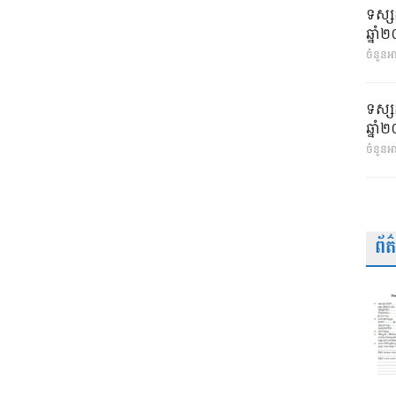
ទស្ស
ឆ្នា
ចំនួនអា
ទស្ស
ឆ្នា
ចំនួនអ
ព័