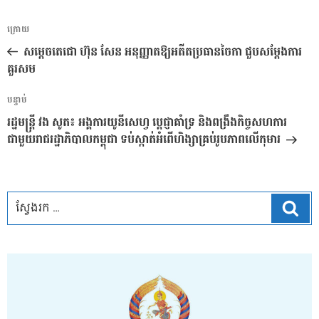
ការ​
អត្ថបទ
ក្រោយ
នាំទិស​
មុន
សម្តេចតេជោ ហ៊ុន សែន អនុញ្ញាតឱ្យអតីតប្រធានចៃកា ជួបសម្តែងការ
ប្រកាស
គួរសម
អត្ថបទ
បន្ទាប់
បន្ទាប់
រដ្ឋមន្រ្តី វង សូត៖ អង្គការយូនីសេហ្វ ប្តេជ្ញាគាំទ្រ និងពង្រឹងកិច្ចសហការ
ជាមួយរាជរដ្ឋាភិបាលកម្ពុជា ទប់ស្កាត់អំពើហិង្សាគ្រប់រូបភាពលើកុមារ
ស្វែ