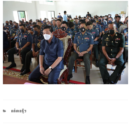
CATEGORIES
ពត៌មានថ្មីៗ