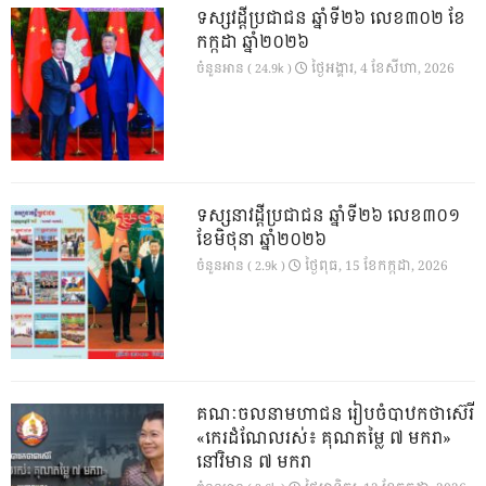
ទស្សវដ្តីប្រជាជន ឆ្នាំទី២៦ លេខ៣០២ ខែ
កក្កដា ឆ្នាំ២០២៦
ថ្ងៃ​អង្គារ, 4 ខែ​សីហា, 2026
ចំនួនអាន ( 24.9k )
ទស្សនាវដ្ដីប្រជាជន ឆ្នាំទី២៦ លេខ៣០១
ខែមិថុនា ឆ្នាំ២០២៦
ថ្ងៃ​ពុធ, 15 ខែ​កក្កដា, 2026
ចំនួនអាន ( 2.9k )
គណៈចលនាមហាជន រៀបចំបាឋកថាស៊េរី
«កេរដំណែលរស់៖ គុណតម្លៃ ៧ មករា»
នៅវិមាន ៧ មករា