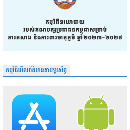
កម្មវិធីមើលព័ត៌មានតាមទូរស័ព្វ