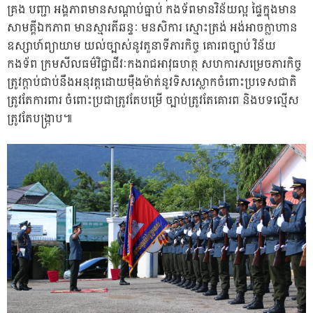
គ្រង បញ្ជា អង្គភាពមានសណ្តាប់ធ្នាប់ កងទ័ពមានវិន័យល្អ ផ្ទៃក្នុងមាន
សាមគ្គីឯកភាព មានស្មារតីឆន្ទៈ មនសិការ ស្មោះត្រង់ អង់អាចក្លាហាន
ឧស្សាហ៍ព្យាយាម យល់ច្បាស់នូវតួនាទីភារកិច្ច គោរពច្បាប់ វិន័យ
កងទ័ព ក្រមសីលធម៌វិជ្ជាជីវៈកងរាជអាវុធហត្ថ សហការសម្រេចភារកិច្ច
ត្រូវក្តាប់ជាប់នឹងអនុវត្តដោយម៉ឺងម៉ាត់នូវទិសស្លោកចំពោះប្រទេសជាតិ
ត្រូវតែការពារ ចំពោះប្រជាត្រូវតែបម្រើ ច្បាប់ត្រូវតែគោរព និងបទល្មើស
ត្រូវតែបង្ក្រាប៕