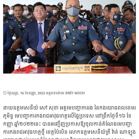
POSTED
ថ្ងៃ​សុក្រ, 16 ខែ​កញ្ញា, 2022
អត្ថបទដោយ
SREY MOCH
ON
នាយឧត្តមសេនីយ៍ សៅ សុខា អគ្គមេបញ្ជាការរង នៃកងយោធពលខេមរ
ភូមិន្ទ មេបញ្ជាការកងរាជអាវុធហត្ថលើផ្ទៃប្រទេស នៅព្រឹកថ្ងៃទី១៦ ខែ
កញ្ញា ឆ្នាំ២០២២នេះ បានអញ្ជើញប្រកាសឱ្យចូលកាន់តំណែងមេបញ្ជា
ការកងរាជអាវុធហត្ថថ្មី ខេត្តប៉ៃលិន លោកឧត្តមសេនីយ៍ត្រី វ៉ាន់ ណាឡុង