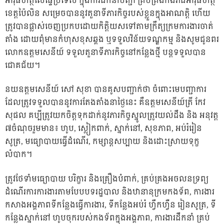
អាវុធហត្ថលើផ្ទៃប្រទេស ក្នុងការដឹកនាំបញ្ជា គ្រប់គ្រងកងរាជអាវុធហត្ថ
ខេត្តប៉ៃលិន សម្រេចបាននូវតួនាទីភារកិច្ចរបស់ខ្លួនក្នុងអាណត្តិ ហើយ
ត្រូវបានផ្លាស់ចេញប្រកបដោយកិត្តិយសទៅតាមក្រឹត្យក្រមការងារចាត់
តាំង ដោយពុំមានកំហុសខុសឆ្គង ឬទទួលវិន័យទណ្ឌកម្ម និងសូមជូនពរ
លោកឧត្តមសេនីយ៍ ទទួលតួនាទីភារកិច្ចនៅកន្លែងថ្មី បន្តទទួលបាន
ជោគជ័យ។
នយឧត្តមសេនីយ៍ សៅ សុខា បានគូសបញ្ជាក់ថា ចំពោះមេបញ្ជាការ
ដែលត្រូវទទួលបាននូវការតែងតាំងនាថ្ងៃនេះ គឺឧត្តមសេនីយ៍ត្រី កែវ
សុផល គប្បីត្រូវយកចិត្តទុកដាក់នូវភារកិច្ចស្នូលត្រូវយល់ដឹង និង អនុវត្ត
៧ចំណុចរួមមាន៖ ហូប, ស្លៀកពាក់, ស្នាក់នៅ, សុខភាព, អប់រំរៀន
សូត្រ, មធ្យោបាយធ្វើដំណើរ, កម្សាន្តសប្បាយ និងដោះស្រាយទុក្ខ
លំបាក។
ត្រូវថែទាំមធ្យោបាយ បរិក្ខារ និងគ្រឿងបំពាក់, គ្រប់គ្រងអចលនទ្រព្យ
ដំណើរការការងារតាមបែបបទរដ្ឋបាល និងឋានានុក្រមកងទ័ព, ការងារ
កសាងអង្គភាពទីកន្លែងធ្វើការងារ, ទីកន្លែងអប់រំ ហ្វឹកហ្វឺន រៀនសូត្រ, ទី
កន្លែងស្នាក់នៅ ហូបចុករបស់កងទ័ពក្នុងអង្គភាព, ការងារដឹកនាំ គ្រប់