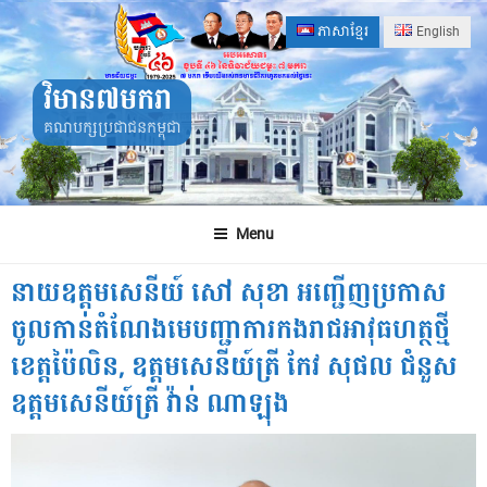
Skip
ភាសាខ្មែរ
English
to
content
វិមាន៧មករា
គណបក្សប្រជាជនកម្ពុជា
Menu
នាយឧត្តមសេនីយ៍ សៅ សុខា អញ្ជើញប្រកាស
ចូលកាន់តំណែងមេបញ្ជាការកងរាជអាវុធហត្ថថ្មី
ខេត្តប៉ៃលិន, ឧត្តមសេនីយ៍ត្រី កែវ សុផល ជំនួស
ឧត្តមសេនីយ៍ត្រី វ៉ាន់ ណាឡុង