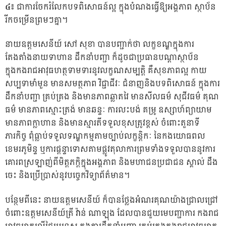
៤៖
ជាការចែករំលែកបទពិសោធន៍ល្អ ក្នុងបំណងធ្វើឱ្យអង្គភាព ស្ថាប័ន
រីកចម្រើនព្រមៗគ្នា។
នាយឧត្តមសេនីយ៍ សៅ សុខា បានបញ្ជាក់ថា លក្ខខណ្ឌក្នុងការ
តែងតាំងនាយទាហាន ដឹកនាំបញ្ជា ក៏ដូចជាប្រធានបណ្តាស្ថាប័ន
ក្នុងកងរាជអាវុធហត្ថទាមទារនូវលក្ខណសម្បត្តិ គឺសុខភាពល្អ កាយ
សប្បទាមាំមួន មានសមត្ថភាព វិជ្ជាជីវៈ ជំនាញនិងបទពិសោធន៍ ក្នុងការ
ដឹកនាំបញ្ជា គ្រប់គ្រង និងមានភាពឆ្លាតវៃ មានសីលធម៌ សុជីវធម៌ គុណ
ធម៌ មានភាពស្មោះត្រង់ មានឆន្ទៈ ការលះបង់ គម្រូ ឧស្សាហ៍ព្យាយាម
មានភាពក្លាហាន និងមានស្មារតីទទួលខុសត្រូវខ្ពស់ ចំពោះតួនាទី
ភារកិច្ច ពុំធ្លាប់ទទួលទណ្ឌកម្មតាមច្បាប់លក្ខន្តិកៈ នៃកងយោធពល
ខេមរភូមិន្ទ ឬការផ្តន្ទាទោសតាមផ្លូវតុលាការព្រមទាំងទទួលបាននូវការ
គោរពស្រឡាញ់ពីមិត្តភក្តិក្នុងអង្គភាព និងមហាជនប្រជាជន ស្គាល់ ដឹង
ចេះ និងប្រើប្រាស់នូវបច្ចេកវិទ្យាព័ត៌មាន។
បន្ថែមពីនេះ នាយឧត្តមសេនីយ៍ ក៏បានថ្លែងអំណរគុណយ៉ាងជ្រាលជ្រៅ
ចំពោះឧត្តមសេនីយ៍ត្រី វ៉ាន់ ណាឡុង ដែលបានជួយមេបញ្ជាការ កងរាជ