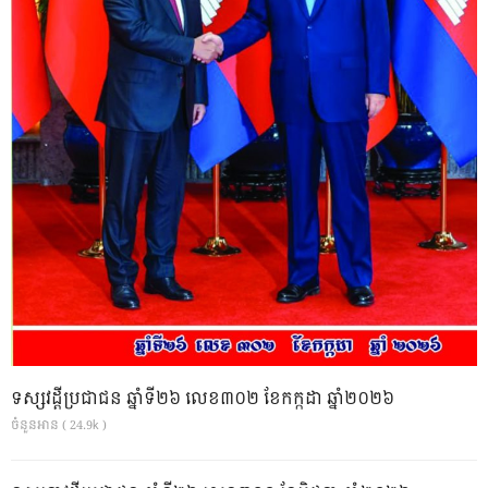
ទស្សវដ្តីប្រជាជន ឆ្នាំទី២៦ លេខ៣០២ ខែកក្កដា ឆ្នាំ២០២៦
ចំនួនអាន ( 24.9k )