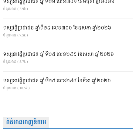
ទស្សនាវដ្ដីប្រជាជន ឆ្នាំទី២៦ លេខ៣០១ ខែមិថុនា ឆ្នាំ២០២៦
ចំនួនអាន ( 2.9k )
ទស្សវដ្តីប្រជាជន ឆ្នាំទី២៥ លេខ៣០០ ខែឧសភា ឆ្នាំ២០២៦
ចំនួនអាន ( 7.5k )
ទស្សនាវដ្ដីប្រជាជន ឆ្នាំទី២៥ លេខ២៩៩ ខែមេសា ឆ្នាំ២០២៦
ចំនួនអាន ( 5.7k )
ទស្សនាវដ្ដីប្រជាជន ឆ្នាំទី២៥ លេខ២៩៨ ខែមីនា ឆ្នាំ២០២៦
ចំនួនអាន ( 10.5k )
ព័ត៌មានពេញនិយម