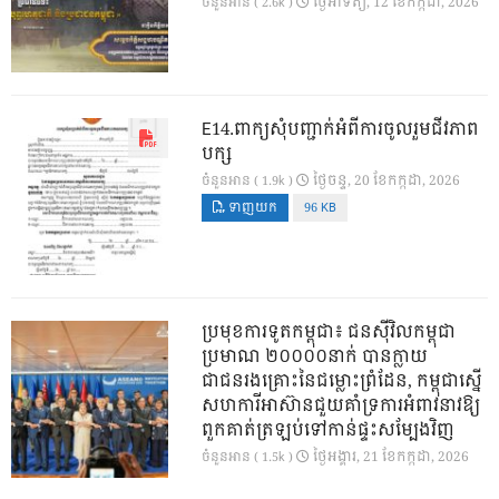
ថ្ងៃ​អាទិត្យ, 12 ខែ​កក្កដា, 2026
ចំនួនអាន ( 2.6k )
E14.ពាក្យសុំបញ្ជាក់អំពីការចូលរួមជីវភាព
បក្ស
ថ្ងៃ​ចន្ទ, 20 ខែ​កក្កដា, 2026
ចំនួនអាន ( 1.9k )
ទាញយក
96 KB
ប្រមុខការទូតកម្ពុជា៖ ជនស៊ីវិលកម្ពុជា
ប្រមាណ ២០០០០នាក់ បានក្លាយ
ជាជនរងគ្រោះនៃជម្លោះព្រំដែន, កម្ពុជាស្នើ
សហការីអាស៊ានជួយគាំទ្រការអំពាវនាវឱ្យ
ពួកគាត់ត្រឡប់ទៅកាន់ផ្ទះសម្បែងវិញ
ថ្ងៃ​អង្គារ, 21 ខែ​កក្កដា, 2026
ចំនួនអាន ( 1.5k )