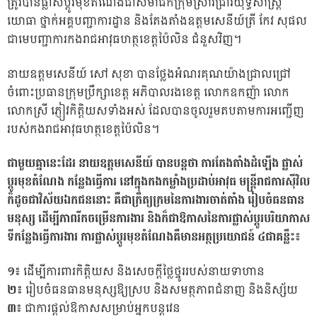
ត្រូវបានផ្លាស់ប្តូរមុខតំណែងជាសមាជិកក្រុមស្រាវជ្រាវយុទ្ធសាស្ត្រ
យោធា ថ្នាក់អគ្គបញ្ជាការដ្ឋាន និងតែងតាំងឧត្តមសេនីយ៍ត្រី កែវ សុផល
ជាមេបញ្ជាការកងរាជអាវុធហត្ថខេត្តប៉ៃលិន ជំនួសវិញ។
នាយឧត្តមសេនីយ៍ សៅ សុខា បានថ្លែងអំណរគុណយ៉ាងជ្រាលជ្រៅ
ចំពោះប្រធានក្រុមប្រឹក្សាខេត្ត អភិបាលរងខេត្ត លោកឧកញ៉ា លោក
លោកស្រី ភ្ញៀវកិត្តិយសទាំងអស់ ដែលបានចូលរួមតបតាមការអញ្ជើញ
របស់កងរាជអាវុធហត្ថខេត្តប៉ៃលិន។
ជាមួយគ្នានេះដែរ នាយឧត្តមសេនីយ៍ បានបន្តថា ការតែងតាំងដំឡើង ផ្លាស់
ប្តូរមុខតំណែង កន្លែងធ្វើការ នៅក្នុងកងកម្លាំងប្រដាប់អាវុធ មន្ត្រីរាជការស៊ីវិល
ក៏ដូចជាវិស័យឯកជននោះ គឺជាក្រឹត្យក្រមនៃការងារចាត់តាំង រៀបចំធនធាន
មនុស្ស ដើម្បីភាពរីកចម្រើនការងារ និងក៏ជាឱកាសនៃការផ្លាស់ប្តូរបរិយាកាស
ទីកន្លែងធ្វើការងារ ការផ្លាស់ប្តូរមុខតំណែងគឺមានអត្ថប្រយោជន៍ ៤ជាគន្លឹះ៖
១៖
ដើម្បីការពារកិត្តិយស និងសេចក្តីថ្លៃថ្នូររបស់នាយទាហាន
២៖
រៀបចំធនធានមនុស្សឱ្យស្រប និងសមត្ថភាពជំនាញ និងនិស្ស័យ
៣៖
ជាការផ្តល់ឱកាសសម្រាប់អ្នកបន្តវេន