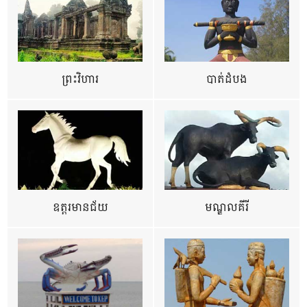
ព្រះវិហារ
បាត់ដំបង
ឧត្ដរមានជ័យ
មណ្ឌលគីរី