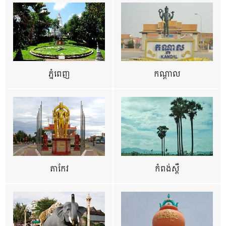
ភ្នំពេញ
កណ្តាល
តាកែវ
កំពង់ស្ពឺ