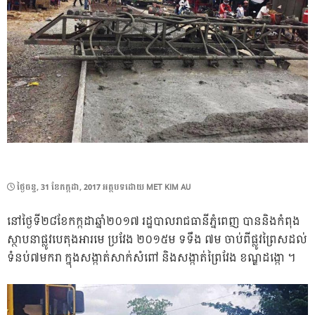
POSTED
ថ្ងៃ​ចន្ទ, 31 ខែ​កក្កដា, 2017
អត្ថបទដោយ
MET KIM AU
ON
នៅថ្ងៃទី២៨ខែកក្កដាឆ្នាំ២០១៧ រដ្ឋបាលរាជធានីភ្នំពេញ បាននិងកំពុង
ស្ថាបនាផ្លូវបេតុងអារមេ ប្រវែង ២០១៥ម ទទឹង ៧ម ចាប់ពីផ្លូវព្រៃសដល់
ទំនប់៧មករា ក្នុងសង្កាត់សាក់សំពៅ និងសង្កាត់ព្រៃវែង ខណ្ឌដង្កោ ។