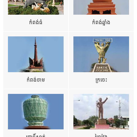
កំពង់ធំ
កំពង់ឆ្នាំង
កំពង់ចាម
ក្រចេះ