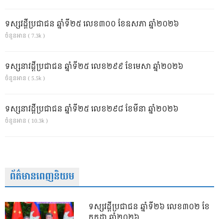
ទស្សវដ្តីប្រជាជន ឆ្នាំទី២៥ លេខ៣០០ ខែឧសភា ឆ្នាំ២០២៦
ចំនួនអាន ( 7.3k )
ទស្សនាវដ្ដីប្រជាជន ឆ្នាំទី២៥ លេខ២៩៩ ខែមេសា ឆ្នាំ២០២៦
ចំនួនអាន ( 5.5k )
ទស្សនាវដ្ដីប្រជាជន ឆ្នាំទី២៥ លេខ២៩៨ ខែមីនា ឆ្នាំ២០២៦
ចំនួនអាន ( 10.3k )
ព័ត៌មានពេញនិយម
ទស្សវដ្តីប្រជាជន ឆ្នាំទី២៦ លេខ៣០២ ខែ
កក្កដា ឆ្នាំ២០២៦