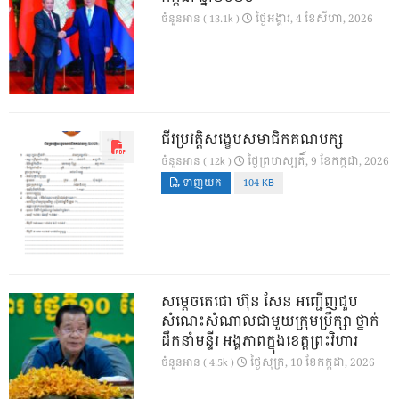
ថ្ងៃ​អង្គារ, 4 ខែ​សីហា, 2026
ចំនួនអាន ( 13.1k )
ជីវប្រវត្តិសង្ខេបសមាជិកគណបក្ស
ថ្ងៃ​ព្រហស្បតិ៍, 9 ខែ​កក្កដា, 2026
ចំនួនអាន ( 12k )
ទាញយក
104 KB
សម្តេចតេជោ ហ៊ុន សែន អញ្ជើញជួប
សំណេះសំណាលជាមួយក្រុមប្រឹក្សា ថ្នាក់
ដឹកនាំមន្ទីរ អង្គភាពក្នុងខេត្តព្រះវិហារ
ថ្ងៃ​សុក្រ, 10 ខែ​កក្កដា, 2026
ចំនួនអាន ( 4.5k )