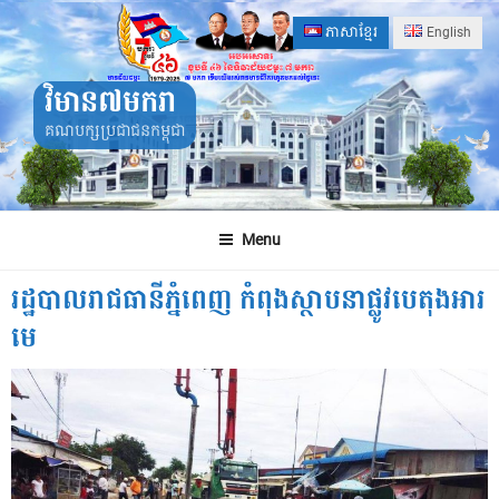
Skip
ភាសាខ្មែរ
English
to
content
វិមាន៧មករា
គណបក្សប្រជាជនកម្ពុជា
Menu
រដ្ឋបាលរាជធានីភ្នំពេញ កំពុងស្ថាបនាផ្លូវបេតុងអារ
មេ