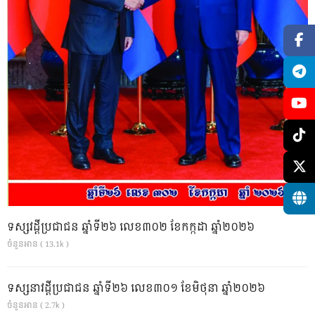
ទស្សវដ្តីប្រជាជន ឆ្នាំទី២៦ លេខ៣០២ ខែកក្កដា ឆ្នាំ២០២៦
ចំនួនអាន ( 13.1k )
ទស្សនាវដ្ដីប្រជាជន ឆ្នាំទី២៦ លេខ៣០១ ខែមិថុនា ឆ្នាំ២០២៦
ចំនួនអាន ( 2.7k )