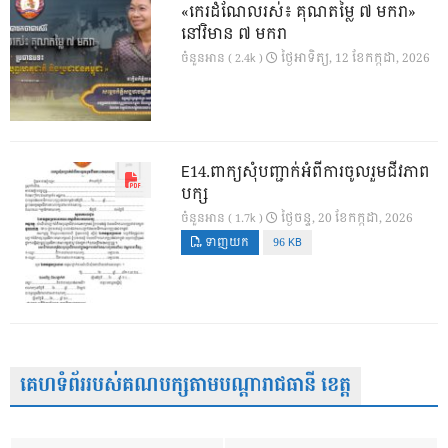
«កេរដំណែលរស់៖ គុណតម្លៃ ៧ មករា»
នៅវិមាន ៧ មករា
ថ្ងៃ​អាទិត្យ, 12 ខែ​កក្កដា, 2026
ចំនួនអាន ( 2.4k )
E14.ពាក្យសុំបញ្ជាក់អំពីការចូលរួមជីវភាព
បក្ស
ថ្ងៃ​ចន្ទ, 20 ខែ​កក្កដា, 2026
ចំនួនអាន ( 1.7k )
ទាញយក
96 KB
គេហទំព័ររបស់គណបក្សតាមបណ្តារាជធានី ខេត្ត