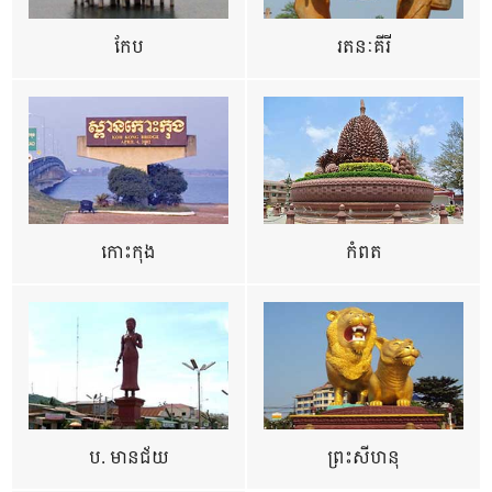
កែប
រតនៈគីរី
កោះកុង
កំពត
ប. មានជ័យ
ព្រះសីហនុ