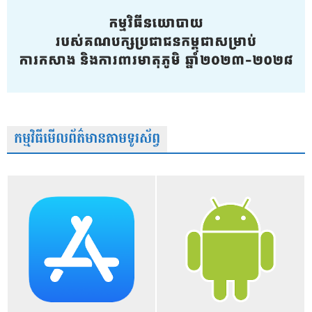
កម្មវិធីមើលព័ត៌មានតាមទូរស័ព្វ