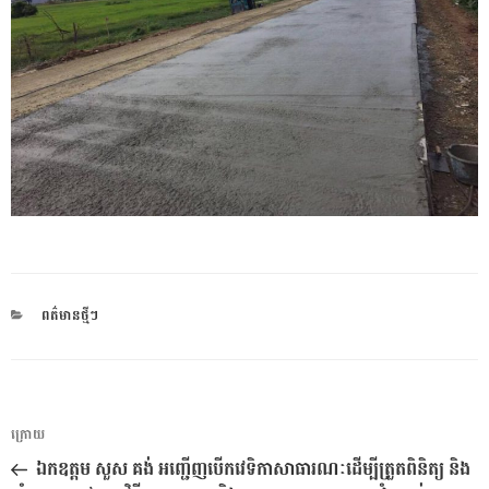
CATEGORIES
ពត៌មានថ្មីៗ
ការ​
អត្ថបទ
ក្រោយ
នាំទិស​
មុន
ឯកឧត្តម សួស គង់ អញ្ជើញបើកវេទិកាសាធារណៈដើម្បីត្រួតពិនិត្យ និង
ប្រកាស