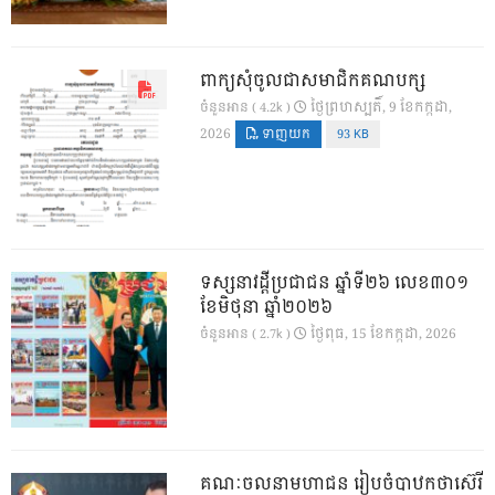
ពាក្យសុំចូលជាសមាជិកគណបក្ស
ថ្ងៃ​ព្រហស្បតិ៍, 9 ខែ​កក្កដា,
ចំនួនអាន ( 4.2k )
2026
ទាញយក
93 KB
ទស្សនាវដ្ដីប្រជាជន ឆ្នាំទី២៦ លេខ៣០១
ខែមិថុនា ឆ្នាំ២០២៦
ថ្ងៃ​ពុធ, 15 ខែ​កក្កដា, 2026
ចំនួនអាន ( 2.7k )
គណៈចលនាមហាជន រៀបចំបាឋកថាស៊េរី