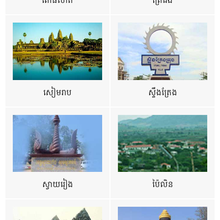
ពោធិ៍សាត់
ព្រៃវែង
សៀមរាប
ស្ទឹងត្រែង
ស្វាយរៀង
ប៉ៃលិន