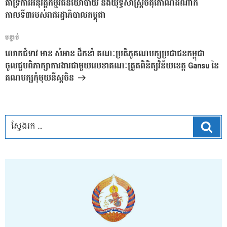
គាំទ្រការអនុវត្តកម្មវិធីនយោបាយ និងយុទ្ធសាស្ត្រចតុកោណដំណាក់
កាលទី៣របស់រាជរដ្ឋាភិបាលកម្ពុជា
អត្ថបទ
បន្ទាប់
បន្ទាប់
លោកជំទាវ មាន សំអាន ដឹកនាំ គណៈប្រតិភូគណបក្សប្រជាជនកម្ពុជា
ចូលជួបពិភាក្សាការងារជាមួយលេខាគណៈត្រួតពិនិត្យវិន័យខេត្ត Gansu នៃ
គណបក្សកុំមុយនីស្ដចិន
ស្វែ