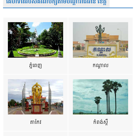
គេហទំព័ររបស់គណបក្សតាមបណ្តារាជធានី ខេត្ត
ភ្នំពេញ
កណ្តាល
តាកែវ
កំពង់ស្ពឺ