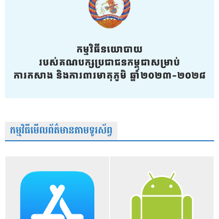
កម្មវិធីមើលព័ត៌មានតាមទូរស័ព្វ