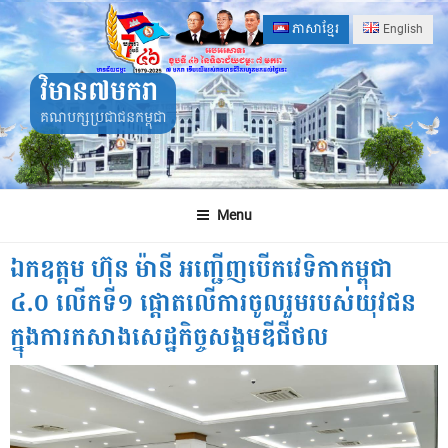
Skip
ភាសាខ្មែរ
English
to
content
វិមាន៧មករា
គណបក្សប្រជាជនកម្ពុជា
Menu
ឯកឧត្តម ហ៊ុន ម៉ានី អញ្ជើញបើកវេទិកាកម្ពុជា
៤.០ លើកទី១ ផ្ដោតលើការចូលរួមរបស់យុវជន
ក្នុងការកសាងសេដ្ឋកិច្ចសង្គមឌីជីថល