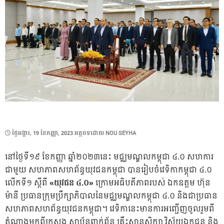
POSTED
ថ្ងៃ​អង្គារ, 19 ខែ​កញ្ញា, 2023
អត្ថបទដោយ
NOU SEYHA
ON
នៅថ្ងៃទី១៩ ខែកញ្ញា ឆ្នាំ២០២៣នេះ មជ្ឈមណ្ឌលកម្ពុជា ៤.០ សហការ
ជាមួយ សហភាពសហព័ន្ធយុវជនកម្ពុជា បានរៀបចំវេទិកាកម្ពុជា ៤.០
លើកទី១ ស្តីពី
«យុវជន ៤.០»
ក្រោមអធិបតីភាពរបស់ ឯកឧត្តម ហ៊ុន
ម៉ានី ប្រធានក្រុមប្រឹក្សាភិបាលនៃមជ្ឈមណ្ឌលកម្ពុជា ៤.០ និងជាប្រធាន
សហភាពសហព័ន្ធយុវជនកម្ពុជា។ វេទិកានេះមានការអញ្ជើញចូលរួមពី
តំណាងមកពីក្រសួង ស្ថាប័នពាក់ព័ន្ធ គ្រឹះស្ថានសិក្សា វិស័យឯកជន និង