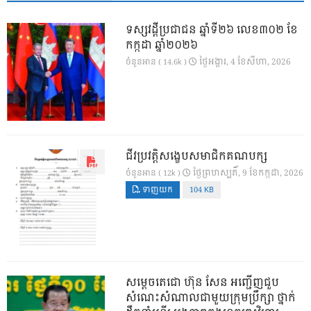
ទស្សវដ្តីប្រជាជន ឆ្នាំទី២៦ លេខ៣០២ ខែ
កក្កដា ឆ្នាំ២០២៦
ថ្ងៃ​អង្គារ, 4 ខែ​សីហា, 2026
ចំនួនអាន ( 14.6k )
ជីវប្រវត្តិសង្ខេបសមាជិកគណបក្ស
ថ្ងៃ​ព្រហស្បតិ៍, 9 ខែ​កក្កដា, 2026
ចំនួនអាន ( 12k )
ទាញយក
104 KB
សម្តេចតេជោ ហ៊ុន សែន អញ្ជើញជួប
សំណេះសំណាលជាមួយក្រុមប្រឹក្សា ថ្នាក់