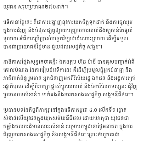
យុវជន សរុបប្រមាណ២៧០នាក់។
វេទិកានាថ្ងៃនេះ គឺជាការបង្ហាញនូវការយកចិត្តទុកដាក់ និងការចូលរួម
ក្នុងការជំរុញ និងបំផុសផ្សព្វផ្សាយបញ្ជ្រាបការយល់ដឹងឲ្យកាន់តែទូលំ
ទូលាយ អំពីការប្រើប្រាស់បច្ចេកវិទ្យាជាដំណោះស្រាយ ដើម្បីទទួល
បានជាប្រយោជន៍វិជ្ជមាន ជួយដល់សេដ្ឋកិច្ច សង្គម។
នាឱកាសថ្លែងសុន្ទរកថាគន្លឹះ ឯកឧត្តម ហ៊ុន ម៉ានី បានគូសបញ្ជាក់អំពី
គោលបំណង នៃការរៀបចំវេទិកានេះ គឺដើម្បីប្រមូលផ្តុំអ្នកជំនាញ និង
ភាគីពាក់ព័ន្ធ រួមមាន អ្នកជំនាញមកពីវិស័យរដ្ឋ ឯកជន និងអង្គការក្រៅ
រដ្ឋាភិបាល ដើម្បីពិភាក្សា ផ្លាស់ប្តូរយោបល់ និងចែករំលែកទស្សនៈ ជុំវិញ
ប្រធានបទសំខាន់ៗ ទាក់ទងនឹងការកសាងសេដ្ឋកិច្ច សង្គមឌីជីថល។
ប្រធានបទនៃកិច្ចពិភាក្សានៅក្នុងវេទិកាកម្ពុជា ៤.០ លើកទី១ ផ្តោត
សំខាន់លើយុវជនក្នុងយុគសម័យឌីជីថល ដោយហេតុថា យុវជនជា
កម្លាំងចលករដ៏មានសារៈសំខាន់ សម្រាប់កម្ពុជានាថ្ងៃអនាគត ក្នុងការ
ជំរុញការកសាងសេដ្ឋកិច្ច និងសង្គមឌីជីថល ព្រោះថាពួកគេជា