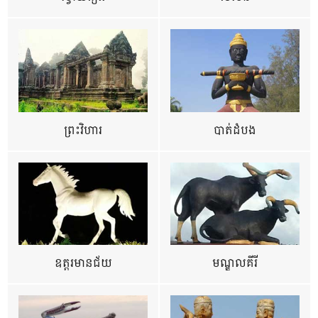
ព្រះវិហារ
បាត់ដំបង
ឧត្ដរមានជ័យ
មណ្ឌលគីរី