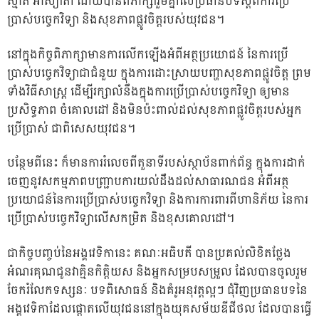
ស្មាត អាស្យាតា ដោយបានពិភាក្សារួមគ្នាលើប្រធានបទស្តីពីការប្រើ
ប្រាស់បច្ចេកវិទ្យា និងសុខភាពផ្លូវចិត្តរបស់យុវជន។
នៅក្នុងកិច្ចពិភាក្សាមានការលើកឡើងអំពីអត្ថប្រយោជន៍ នៃការប្រើ
ប្រាស់បច្ចេកវិទ្យាជាជំនួយ ក្នុងការដោះស្រាយបញ្ហាសុខភាពផ្លូវចិត្ត ព្រម
ទាំងវិធីសាស្រ្ត ដើម្បីរក្សាលំនឹងក្នុងការប្រើប្រាស់បច្ចេកវិទ្យា ឲ្យមាន
ប្រសិទ្ធភាព ចំគោលដៅ និងមិនប៉ះពាល់ដល់សុខភាពផ្លូវចិត្តរបស់អ្នក
ប្រើប្រាស់ ជាពិសេសយុវជន។
បន្ថែមពីនេះ ក៏មានការរំលេចពីតួនាទីរបស់ស្ថាប័នពាក់ព័ន្ធ ក្នុងការដាក់
ចេញនូវសកម្មភាពបញ្ជ្រាបការយល់ដឹងដល់សាធារណជន អំពីអត្ថ
ប្រយោជន៍នៃការប្រើប្រាស់បច្ចេកវិទ្យា និងការការពារពីហានិភ័យ នៃការ
ប្រើប្រាស់បច្ចេកវិទ្យាលើសកម្រិត និងខុសគោលដៅ។
ជាកិច្ចបញ្ចប់នៃអង្គវេទិកានេះ គណៈអធិបតី បានប្រគល់លិខិតថ្លែង
អំណរគុណជូនវាគ្មិនកិត្តិយស និងអ្នកសម្របសម្រួល ដែលបានចូលរួម
ចែករំលែកទស្សនៈ បទពិសោធន៍ និងគំរូអនុវត្តល្អៗ ជុំវិញប្រធានបទនៃ
អង្គវេទិកាដែលផ្តោតលើយុវជននៅក្នុងយុគសម័យឌីជីថល ដែលបានធ្វើ