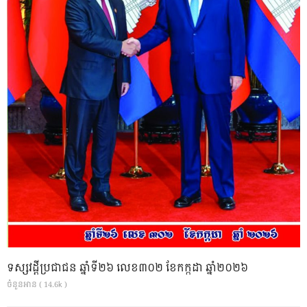
ទស្សវដ្តីប្រជាជន ឆ្នាំទី២៦ លេខ៣០២ ខែកក្កដា ឆ្នាំ២០២៦
ចំនួនអាន ( 14.6k )