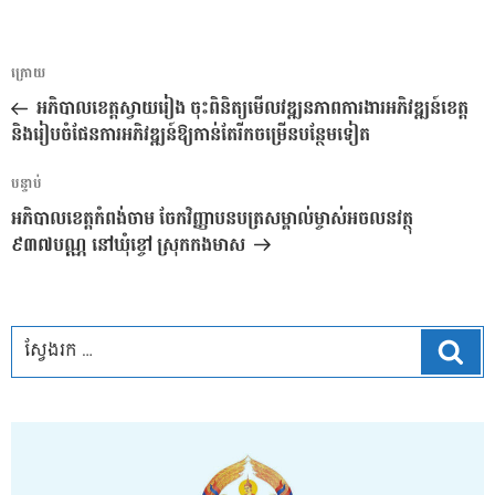
ការ​
អត្ថបទ
ក្រោយ
នាំទិស​
មុន
អភិបាលខេត្តស្វាយរៀង ចុះពិនិត្យមើលវឌ្ឍនភាពការងារអភិវឌ្ឍន៍ខេត្ត
ប្រកាស
និងរៀបចំផែនការអភិវឌ្ឍន៍ឱ្យកាន់តែរីកចម្រើនបន្ថែមទៀត
អត្ថបទ
បន្ទាប់
បន្ទាប់
អភិបាលខេត្តកំពង់ចាម ចែកវិញ្ញាបនបត្រសម្គាល់ម្ចាស់អចលនវត្ថុ
៩៣៧បណ្ណ នៅឃុំខ្ចៅ ស្រុកកងមាស
ស្វែ