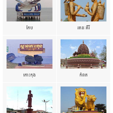
កែប
រតនៈគីរី
កោះកុង
កំពត