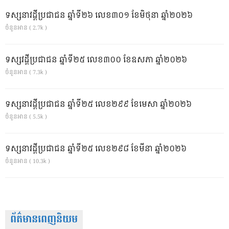
ទស្សនាវដ្ដីប្រជាជន ឆ្នាំទី២៦ លេខ៣០១ ខែមិថុនា ឆ្នាំ២០២៦
ចំនួនអាន ( 2.7k )
ទស្សវដ្តីប្រជាជន ឆ្នាំទី២៥ លេខ៣០០ ខែឧសភា ឆ្នាំ២០២៦
ចំនួនអាន ( 7.3k )
ទស្សនាវដ្ដីប្រជាជន ឆ្នាំទី២៥ លេខ២៩៩ ខែមេសា ឆ្នាំ២០២៦
ចំនួនអាន ( 5.5k )
ទស្សនាវដ្ដីប្រជាជន ឆ្នាំទី២៥ លេខ២៩៨ ខែមីនា ឆ្នាំ២០២៦
ចំនួនអាន ( 10.3k )
ព័ត៌មានពេញនិយម