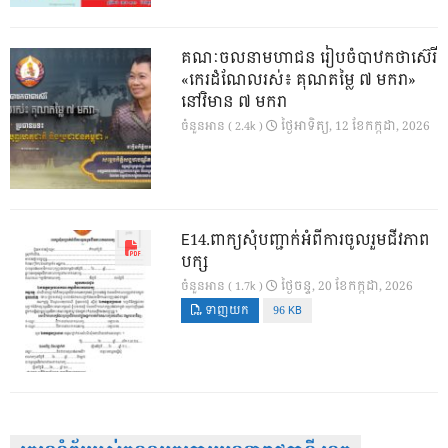
គណៈចលនាមហាជន រៀបចំបាឋកថាស៊េរី
«កេរដំណែលរស់៖ គុណតម្លៃ ៧ មករា»
នៅវិមាន ៧ មករា
ថ្ងៃ​អាទិត្យ, 12 ខែ​កក្កដា, 2026
ចំនួនអាន ( 2.4k )
E14.ពាក្យសុំបញ្ជាក់អំពីការចូលរួមជីវភាព
បក្ស
ថ្ងៃ​ចន្ទ, 20 ខែ​កក្កដា, 2026
ចំនួនអាន ( 1.7k )
ទាញយក
96 KB