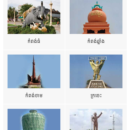
កំពង់ធំ
កំពង់ឆ្នាំង
កំពង់ចាម
ក្រចេះ