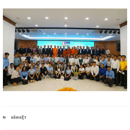
CATEGORIES
ពត៌មានថ្មីៗ