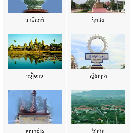
ពោធិ៍សាត់
ព្រៃវែង
សៀមរាប
ស្ទឹងត្រែង
ស្វាយរៀង
ប៉ៃលិន