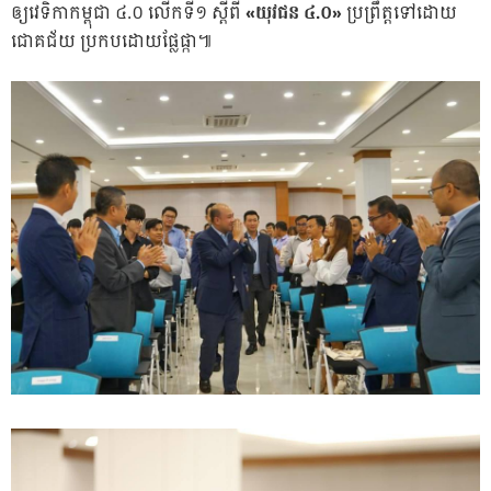
ឲ្យវេទិកាកម្ពុជា ៤.០ លើកទី១ ស្តីពី
«យុវជន ៤.០»
ប្រព្រឹត្តទៅដោយ
ជោគជ័យ ប្រកបដោយផ្លែផ្កា៕