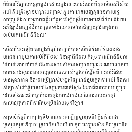
ពិព័រណ៍វិទ្យាសាស្រ្តកម្ពុជា ដោយក្នុងនោះបានរំលេចពីតួនាទីរបស់វិស័យ
អប់រំ និងគ្រឹះស្ថានបណ្តុះបណ្តាល ក្នុងការដាក់ចេញនូវផែនការយុទ្ធ
សាស្ត្រ និងសកម្មភាពគន្លឹះបន្ថែម ដើម្បីពង្រឹងការអប់រំឌីជីថល និងការ
អភិវឌ្ឍជំនាញឌីជីថល ព្រមទាំងឈានទៅការជំរុញយុវជនក្នុងការ
ចាប់យកអាជីពឌីជីថល។
លើសពីនេះទៀត នៅក្នុងកិច្ចពិភាក្សាក៏បានលើកពីទំនាក់ទំនងរវាង
យុវជន ជាមួយការអប់រំឌីជីថល ជំនាញឌីជីថល ក៏ដូចជាអាជីពឌីជីថល
ដែលជាភាពចាំបាច់ និងមានសារៈសំខាន់សម្រាប់យុវជន ដោយហេតុថា
ការកសាងមូលធនមនុស្សចាំបាច់ណាស់ត្រូវចាប់ផ្តើមពីការអប់រំដែល
មានគុណភាព និងចេះប្រើប្រាស់បច្ចេកវិទ្យាជាជំនួយក្នុងការអប់រំ និងការ
សិក្សា សំដៅឆ្លើយតបនឹងតម្រូវការជាក់ស្តែង នៃអាជីពនាពេលបច្ចុប្បន្ន
ដែលទាំងនេះជាកត្តាកំណត់នូវភាពជោគជ័យ នៃការចាប់យកនូវ
កាលានុវត្តភាពពីការរីកចម្រើននៃបច្ចេកវិទ្យា។
សម្រាប់កិច្ចពិភាក្សាវគ្គទី២ មានការអញ្ជើញចូលរួមពីវាគ្មិនតំណាង
ក្រសួងសុខាភិបាល ក្រុមហ៊ុនម៉េងលី ជេ.គួច អេឌ្យូខេសិន និងក្រុមហ៊ុន