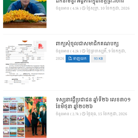
ដឹកនាំមន្ទីរ អង្គភាពក្នុងខេត្តព្រះវិហារ
ថ្ងៃ​សុក្រ, 10 ខែ​កក្កដា, 2026
ចំនួនអាន ( 4.5k )
ពាក្យសុំចូលជាសមាជិកគណបក្ស
ថ្ងៃ​ព្រហស្បតិ៍, 9 ខែ​កក្កដា,
ចំនួនអាន ( 4.2k )
2026
ទាញយក
93 KB
ទស្សនាវដ្ដីប្រជាជន ឆ្នាំទី២៦ លេខ៣០១
ខែមិថុនា ឆ្នាំ២០២៦
ថ្ងៃ​ពុធ, 15 ខែ​កក្កដា, 2026
ចំនួនអាន ( 2.7k )