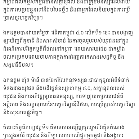
កម្លាំងពលកម្មសកម្មដ៏មានសក្តានុពល និងជាក្រុមមនុស្សដែលងាយ
ក្នុងការសម្របខ្លួនទៅនឹងបរិបទថ្មីៗ និងជាអ្នកដែលនិយមក្នុងការប្រើ
ប្រាស់នូវបច្ចេកវិទ្យា។
ឯកឧត្តមបានវាយតម្លៃថា វេទិកាកម្ពុជា ៤.០ លើកទី១ នេះ បានបង្ហាញ
ឲ្យឃើញពីតួនាទី និងសារៈសំខាន់ នៃការចូលរួមរបស់យុវជននៅក្នុង
ដំណើរការបរិវត្តកម្មឌីជីថលនៅកម្ពុជា ដោយសារយុវជន ជាកម្លាំង
ចលករប្រកបដោយថាមភាពក្នុងការជំរុញការកសាងសេដ្ឋកិច្ច និង
សង្គមឌីជីថល។
ឯកឧត្តម ហ៊ុន ម៉ានី បានចែករំលែកនូវទស្សនៈជាធាតុចូលអំពីទំនាក់
ទំនងរវាងយុវជន និងបដិវត្តន៍ឧស្សាហកម្ម ៤.០, សក្តានុពលរបស់
យុវជន និងការអភិវឌ្ឍមូលធនមនុស្ស, ការទាញយកប្រយោជន៍ពី
អត្ថិភាព និងសក្តានុពលនៃបច្ចេកវិទ្យាឌីជីថល, ការប្រើប្រាស់បច្ចេកវិទ្យា
និងសុខភាពផ្លូវចិត្ត។
ចំពោះកិច្ចពិភាក្សាវគ្គទី១ គឺមានការអញ្ជើញចូលរួមពីវាគ្មិនតំណាង
ក្រសួងអប់រំ យុវជន និងកីឡា សភាពាណិជ្ជកម្មកម្ពុជា និងអង្គការ