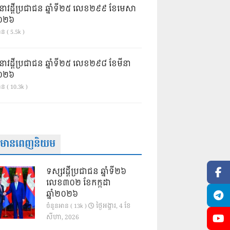
នាវដ្ដីប្រជាជន ឆ្នាំទី២៥ លេខ២៩៩ ខែមេសា
ំ២០២៦
ន ( 5.5k )
នាវដ្ដីប្រជាជន ឆ្នាំទី២៥ លេខ២៩៨ ខែមីនា
ំ២០២៦
ាន ( 10.3k )
ត៌មានពេញនិយម
ទស្សវដ្តីប្រជាជន ឆ្នាំទី២៦
លេខ៣០២ ខែកក្កដា
ឆ្នាំ២០២៦
ថ្ងៃ​អង្គារ, 4 ខែ​
ចំនួនអាន ( 13k )
សីហា, 2026