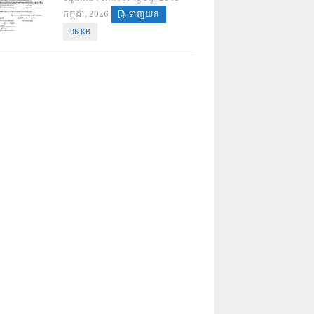
កក្កដា, 2026
ទាញយក
96 KB