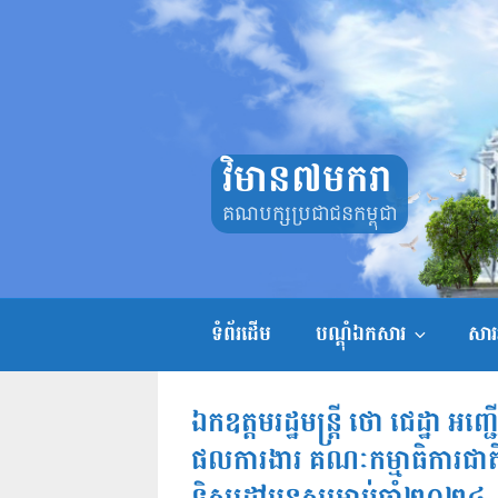
Skip
to
content
វិមាន៧មករា
គណបក្សប្រជាជនកម្ពុជា
ទំព័រដើម
បណ្តុំឯកសារ
សាររ
ឯកឧត្តមរដ្ឋមន្ត្រី ថោ ជេដ្ឋា អញ
ផលការងារ គណៈកម្មាធិការជាតិទ