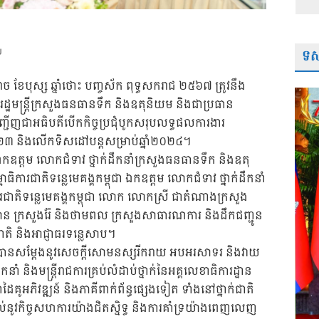
ទស្
U
រោច ខែបុស្ស ឆ្នាំថោះ បញ្ចស័ក ពុទ្ធសករាជ ២៥៦៧ ត្រូវនឹង
ឋា រដ្ឋមន្ត្រីក្រសួងធនធានទឹក និងឧតុនិយម និងជាប្រធាន
ញ្ជើញជាអធិបតីបើកកិច្ចប្រជុំបូកសរុបលទ្ធផលការងារ
ាំ២០២៣ និងលើកទិសដៅបន្តសម្រាប់ឆ្នាំ២០២៤។
 ឯកឧត្តម លោកជំទាវ ថ្នាក់ដឹកនាំក្រសួងធនធានទឹក និងឧតុ
ិការជាតិទន្លេមេគង្គកម្ពុជា ឯកឧត្តម លោកជំទាវ ថ្នាក់ដឹកនាំ
ការជាតិទន្លេមេគង្គកម្ពុជា លោក លោកស្រី ជាតំណាងក្រសួង
ិស្ថាន ក្រសួងរ៉ែ និងថាមពល ក្រសួងសាធារណការ និងដឹកជញ្ជូន
ាតិ និងអាជ្ញាធរទន្លេសាប។
្ត្រី បានសម្តែងនូវសេចក្តីសោមនស្សរីករាយ អបអរសាទរ និងវាយ
ឹកនាំ និងមន្ត្រីរាជការគ្រប់លំដាប់ថ្នាក់នៃអគ្គលេខាធិការដ្ឋាន
ាដៃគូអភិវឌ្ឍន៍ និងភាគីពាក់ព័ន្ធផ្សេងទៀត ទាំងនៅថ្នាក់ជាតិ
ល់នូវកិច្ចសហការយ៉ាងជិតស្និទ្ធ និងការគាំទ្រយ៉ាងពេញលេញ