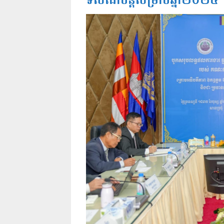
ទិសដៅបន្តសម្រាប់ឆ្នាំ២០២៤