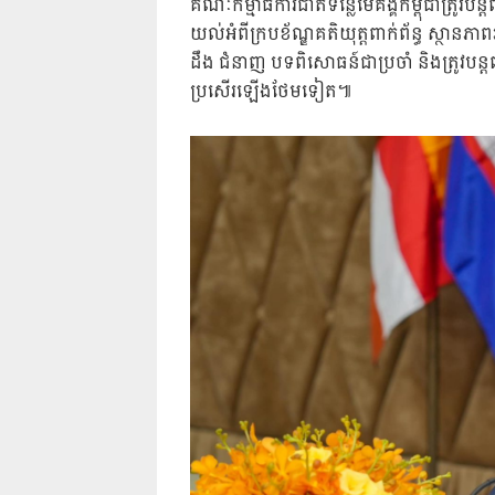
គណៈកម្មាធិការជាតិទន្លេមេគង្គកម្ពុជាត្រូវបន្
យល់អំពីក្របខ័ណ្ឌគតិយុត្តពាក់ព័ន្ធ ស្ថានភ
ដឹង ជំនាញ បទពិសោធន៍ជាប្រចាំ និងត្រូវបន្ត
ប្រសើរឡើងថែមទៀត៕