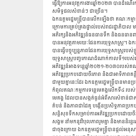
ធ្វើឱ្យការអនុវត្តការងារឆ្នាំ២០២៣ បានដំ
សមិទ្ធផលសំខាន់ៗ ជាច្រើន។
ឯកឧត្តមរដ្ឋមន្ត្រីបានលើកឡើងថា គណៈកម្មាធិ
ក្រោមការគ្រប់គ្រងផ្ទាល់របស់រាជរដ្ឋាភិបាល
អភិរក្សនិងអភិវឌ្ឍន៍ធនធានទឹក និងធនធានពាក
បានអនុវត្តតាមរយៈផែនការយុទ្ធសាស្រ្ត។ ឯកឧត្ត
បានធ្វើបច្ចុប្បន្នភាពផែនការយុទ្ធសាស្រ្តរបស់
យុទ្ធសាស្រ្តបញ្ចកោណដំណាក់កាលទី១របស់រាជ
អភិវឌ្ឍន៍អាងទន្លេឆ្នាំ២០២១-២០៣០របស់គណៈក
អភិវឌ្ឍប្រកបដោយចីរភាព និងជាអាទិភាពគន្លឹះ
ជាមួយគ្នានេះដែរ ឯកឧត្តមរដ្ឋមន្ត្រីបានមានប្រស
កំពូលគណៈកម្មការទន្លេមេគង្គលើកទី៤ របស់
មេគង្គ ដែលបានសង្កត់ធ្ងន់អំពីសារសំខាន់ជាសា
តំបន់ និងភាពជាដៃគូ បង្កើនប្រសិទ្ធភាពប្រកប
សន្តិសុខទឹកសម្រាប់ការអភិវឌ្ឍប្រកបដោយចីរភា
សង្គម នាំមកនូវវិបុលភាពរួមគ្នា និងមាននិរន្តរ
ជាចុងក្រោយ ឯកឧត្តមរដ្ឋមន្ត្រីបានផ្តល់អនុសា