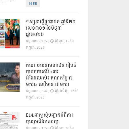
93 KB
ទស្សនាវដ្ដីប្រជាជន ឆ្នាំទី២៦
លេខ៣០១ ខែមិថុនា
ឆ្នាំ២០២៦
ថ្ងៃ​ពុធ, 15 ខែ​
ចំនួនអាន ( 2.7k )
កក្កដា, 2026
គណៈចលនាមហាជន រៀបចំ
បាឋកថាស៊េរី «កេរ
ដំណែលរស់៖ គុណតម្លៃ ៧
មករា» នៅវិមាន ៧ មករា
ថ្ងៃ​អាទិត្យ, 12 ខែ​
ចំនួនអាន ( 2.4k )
កក្កដា, 2026
E14.ពាក្យសុំបញ្ជាក់អំពីការ
ចូលរួមជីវភាពបក្ស
ថ្ងៃ​ចន្ទ, 20 ខែ​
ចំនួនអាន ( 1.7k )