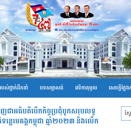
បស់ថ្នាក់ដឹកនាំ
បទសម្ភាសន៍
វេទិកាតុមូល
សេចក្ដីថ្លែ
្ជើញជាអធិបតីបើកកិច្ចប្រជុំបូកសរុបលទ្ធ
ន្លេមេគង្គកម្ពុជា ឆ្នាំ២០២៣ និងលើក