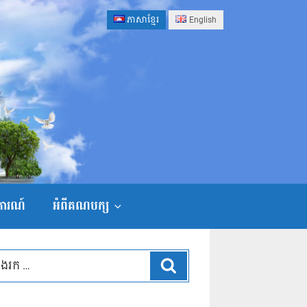
ភាសាខ្មែរ
English
ងការណ៍
អំពីគណបក្ស
ស្វែងរក