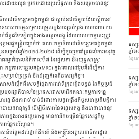
ណើរការដោយរលូន ប្រកបដោយប្រសិទ្ធភាព និងសម្រេចបាននូវ
ការជាតិទន្លេមេគង្គកម្ពុជា ជាស្ថាប័នជាតិមួយដែលស្ថិតនៅ
 មានបេសកកម្មសម្របសម្រួលក្នុងការគ្រប់គ្រង ការការពារ ការ
់ព័ន្ធដទៃទៀតក្នុងអាងទន្លេមេគង្គ ដែលបេសកកម្មនេះត្រូវ
មរដ្ឋមន្ត្រីបញ្ជាក់ថា គណៈកម្មាធិការជាតិទន្លេមេគង្គកម្ពុជា
ទស្ស
ឆ្នា
ខ្លួនសម្រាប់ឆ្នាំ២០២៤-២០២៨ ដើម្បីចូលរួមគាំទ្រដល់ការអនុវត្ត
ចំនួនអ
រដ្ឋាភិបាលនីតិកាលទី៧ នៃរដ្ឋសភា និងយុទ្ធសាស្រ្ត
ម្មការទេន្លេមេគង្គ(MRC) ក្នុងគោលដៅរួមគឺដើម្បីការ
សម្រាប់ទ្រទ្រង់ និងជំរុញកំណើនសេដ្ឋកិច្ច។
ទស្ស
ាសន៍រម្លឹកពីសេចក្តីថ្លែងការណ៍ទីក្រុងវៀងចន្ទន៍ នៃកិច្ចប្រជុំ
ឆ្នា
ប្រមុខរដ្ឋាភិបាលនៃប្រទេសជាសមាជិកគណៈកម្មការទន្លេ
ចំនួនអា
រវន្ត និងភាពចាំបាច់ចំពោះការបន្តពង្រឹងកិច្ចសហប្រតិបត្តិការ
ដោយនវានុវត្តន៍ ដើម្បីចីរភាពនៃទន្លេមេគង្គ និងធានាបាននូវ
ទស្ស
ពក្នុងអាងទន្លេមេគង្គ មានការរីកចម្រើនផ្នែកសេដ្ឋកិច្ច
ឆ្នា
ភាពផ្នែកបរិស្ថាន។
ចំនួនអា
សន៍បន្ថែមដល់ថ្នាក់ដឹកនាំ និងមន្ត្រីនៃអគ្គលេខាធិការដ្ឋាន