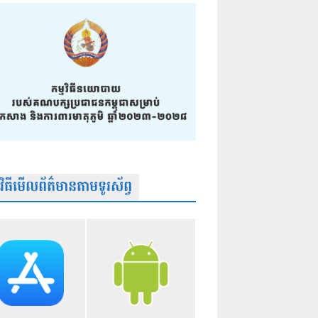
មវិធីមើលព័ត៌មានតាមទូរស័ព្វ