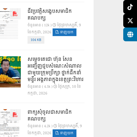
ជីវប្រវត្តិសង្ខេបសមាជិក
គណបក្ស
ថ្ងៃ​ព្រហស្បតិ៍, 9
ចំនួនអាន ( 12k )
ខែ​កក្កដា, 2026
ទាញយក
104 KB
សម្តេចតេជោ ហ៊ុន សែន
អញ្ជើញជួបសំណេះសំណាល
ជាមួយក្រុមប្រឹក្សា ថ្នាក់ដឹកនាំ
មន្ទីរ អង្គភាពក្នុងខេត្តព្រះវិហារ
ថ្ងៃ​សុក្រ, 10 ខែ​
ចំនួនអាន ( 4.5k )
កក្កដា, 2026
ពាក្យសុំចូលជាសមាជិក
គណបក្ស
ថ្ងៃ​ព្រហស្បតិ៍, 9
ចំនួនអាន ( 4.2k )
ខែ​កក្កដា, 2026
ទាញយក