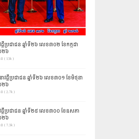
វដ្តីប្រជាជន ឆ្នាំទី២៦ លេខ៣០២ ខែកក្កដា
ំ២០២៦
ាន ( 13k )
នាវដ្ដីប្រជាជន ឆ្នាំទី២៦ លេខ៣០១ ខែមិថុនា
ំ២០២៦
ន ( 2.7k )
វដ្តីប្រជាជន ឆ្នាំទី២៥ លេខ៣០០ ខែឧសភា
ំ២០២៦
ន ( 7.3k )