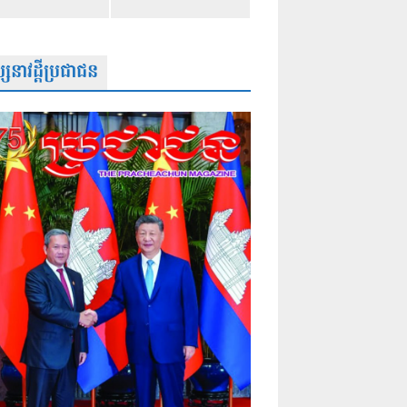
សនាវដ្តីប្រជាជន