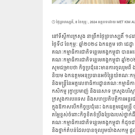
POSTED
ថ្ងៃ​ព្រហស្បតិ៍, 8 ខែ​កុម្ភៈ, 2024
អត្ថបទដោយ
MET KIM A
ON
នៅទីស្តីការក្រសួង នាព្រឹកថ្ងៃព្រហស្បតិ៍ ១៤
ថ្ងៃទី៨ ខែកុម្ភៈ ឆ្នាំ២០២៤ ឯកឧត្តម ថោ ជេដ្
គណៈកម្មាធិការជាតិទន្លេមេគង្គកម្ពុជា បានអ
គណៈកម្មាធិការជាតិទន្លេមេគង្គកម្ពុជា ឆ្ន
សូមជម្រាបថា កិច្ចប្រជុំនេះមានការចូលរួមពី
និយម ឯកឧត្តមអនុប្រធានអចិន្ត្រៃយ៍គណៈកម្មាធ
និងមន្ត្រីនៃអគ្គលេខាធិការដ្ឋានគណៈកម្មាធិ
កសិកម្ម រុក្ខាប្រមាញ់ និងនេសាទ ក្រសួងបរ
ក្រសួងការបរទេស និងសហប្រតិបត្តិការអន្តរជ
ក្នុងឱកាសបើកកិច្ចប្រជុំនេះ ឯកឧត្តមរដ្ឋមន
តម្លៃខ្ពស់ចំពោះកិច្ចខិតខំប្រឹងប្រែងរបស់ថ្នាក់ដ
គណៈកម្មាធិការជាតិទន្លេមេគង្គកម្ពុជា ក៏ដូចជ
និងថ្នាក់តំបន់ដែលបានចូលរួមយ៉ាងសកម្ម ផ្ត