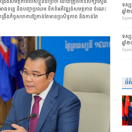
តពង្រឹងសមត្ថភាពរបស់ខ្លួនជាប្រចាំ ដោយត្រូវខិតខំសិក្សាស្វែង
ទស្ស
ាពអាងទន្លេ និងបញ្ហាប្រឈម ខិតខំអភិវឌ្ឍន៍សមត្ថភាព ចំណេះ
ឆ្នា
ពង្រឹងកិច្ចសហការឱ្យកាន់តែមានប្រសិទ្ធភាព និងកាន់តែ
ចំនួនអា
ទស្ស
ឆ្នា
ចំនួនអ
ព័