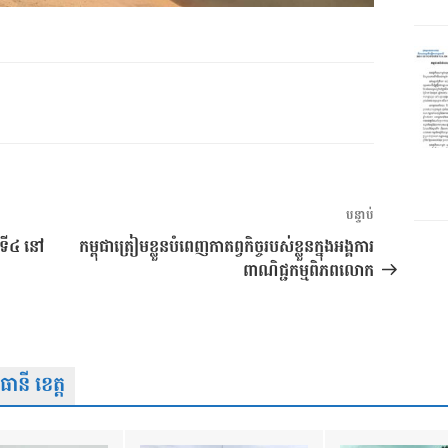
អត្ថបទ
បន្ទាប់
បន្ទាប់
លើកទី៤ នៅ
កម្ពុជាត្រៀមខ្លួនបំពេញកាតព្វកិច្ចរបស់ខ្លួនក្នុងអង្គការ
ពាណិជ្ជកម្មពិភពលោក
នី ខេត្ត