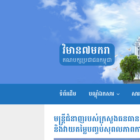
Skip
to
content
វិមាន៧មករា
គណបក្សប្រជាជនកម្ពុជា
ទំព័រដើម
បណ្តុំឯកសារ
សាររ
មន្ត្រីជំនាញរបស់ក្រសួងធនធាន
និងវាយតម្លៃបញ្ចប់សុពលភាពកា