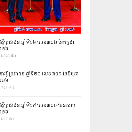
វដ្តីប្រជាជន ឆ្នាំទី២៦ លេខ៣០២ ខែកក្កដា
ំ២០២៦
ាន ( 20.3k )
នាវដ្ដីប្រជាជន ឆ្នាំទី២៦ លេខ៣០១ ខែមិថុនា
ំ២០២៦
ន ( 2.8k )
វដ្តីប្រជាជន ឆ្នាំទី២៥ លេខ៣០០ ខែឧសភា
ំ២០២៦
ន ( 7.4k )