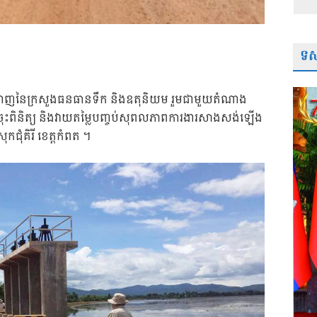
ទស្
្រីជំនាញនៃក្រសួងធនធានទឹក និងឧតុនិយម រួមជាមួយតំណាង
ំណើរចុះពិនិត្យ និងវាយតម្លៃបញ្ចប់សុពលភាពការងារសាងសង់ឡើង
្រុកជុំគិរី ខេត្តកំពត ។