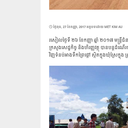
POSTED
ថ្ងៃ​ពុធ, 27 ខែ​កញ្ញា, 2017
អត្ថបទដោយ
MET KIM AU
ON
រសៀលថ្ងៃទី ២៦ ខែកញ្ញា ឆ្នាំ ២០១៧ មន្ត
ក្រសួងសេដ្ឋកិច្ច និងហិរញ្ញវត្ថុ បានបន្តដ
វិញទំនប់អាងទឹកព្រៃផ្តៅ ស្ថិតក្នុងឃុំស្រែក្នុង ស