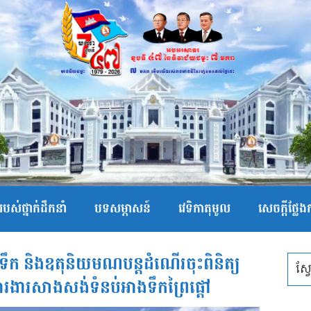
បស់ថ្នាក់ដឹកនាំ
បទសម្ភាសន៍
វេទិកាតុមូល
សេចក្ដីថ្លែ
ទឹក និងឧតុនិយមណបន្តដំណើរចុះពិនិត្យ
រងារសាងសង់ទំនប់អាងទឹកព្រៃផ្តៅ