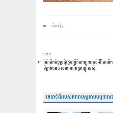
CATEGORIES
ពត៌មានថ្មីៗ
ការ​
អត្ថបទ
ក្រោយ
នាំទិស​
មុន
ពិធីបើកកិច្ចប្រជុំរដ្ឋមន្រ្តីដឹកជញ្ជូនអាស៊ី-អ៊ឺរ៉ុប
ប្រកាស
ទីក្រុងបាលី សាធារណរដ្ឋឥណ្ឌូនេស៊ី
គេហទំព័ររបស់គណបក្សតាមបណ្តារាជធា