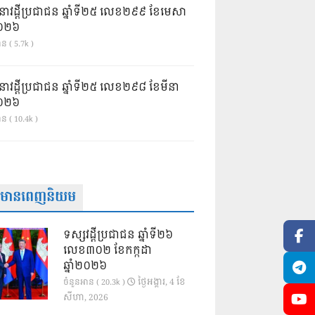
នាវដ្ដីប្រជាជន ឆ្នាំទី២៥ លេខ២៩៩ ខែមេសា
ំ២០២៦
ន ( 5.7k )
នាវដ្ដីប្រជាជន ឆ្នាំទី២៥ លេខ២៩៨ ខែមីនា
ំ២០២៦
ាន ( 10.4k )
ត៌មានពេញនិយម
ទស្សវដ្តីប្រជាជន ឆ្នាំទី២៦
លេខ៣០២ ខែកក្កដា
ឆ្នាំ២០២៦
ថ្ងៃ​អង្គារ, 4 ខែ​
ចំនួនអាន ( 20.3k )
សីហា, 2026