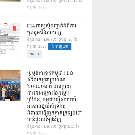
ថ្ងៃ​អាទិត្យ, 12 ខែ​
ចំនួនអាន ( 2.5k )
កក្កដា, 2026
E14.ពាក្យសុំបញ្ជាក់អំពីការ
ចូលរួមជីវភាពបក្ស
ថ្ងៃ​ចន្ទ, 20 ខែ​
ចំនួនអាន ( 1.9k )
កក្កដា, 2026
ទាញយក
96 KB
ប្រមុខការទូតកម្ពុជា៖ ជន
ស៊ីវិលកម្ពុជាប្រមាណ
២០០០០នាក់ បានក្លាយ
ជាជនរងគ្រោះនៃជម្លោះ
ព្រំដែន, កម្ពុជាស្នើសហការី
អាស៊ានជួយគាំទ្រការ
អំពាវនាវឱ្យពួកគាត់ត្រឡប់ទៅ
កាន់ផ្ទះសម្បែងវិញ
ថ្ងៃ​អង្គារ, 21 ខែ​
ចំនួនអាន ( 1.4k )
កក្កដា, 2026