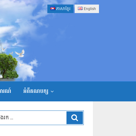
ភាសាខ្មែរ
English
ងការណ៍
អំពីគណបក្ស
ស្វែងរក