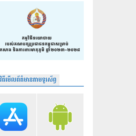
មវិធីមើលព័ត៌មានតាមទូរស័ព្វ