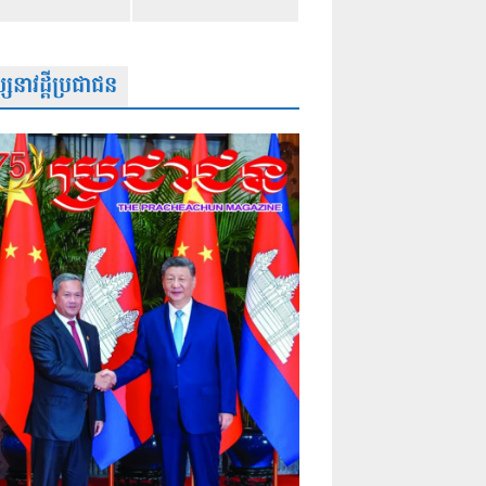
សនាវដ្តីប្រជាជន