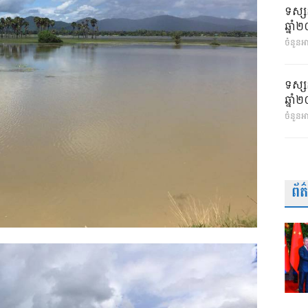
ទស្ស
ឆ្នា
ចំនួនអា
ទស្ស
ឆ្នា
ចំនួនអ
ព័