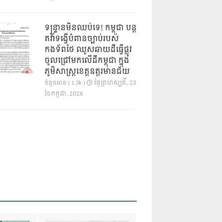
ទន្ទ្រានមិនឈប់ទេ! កម្ពុជា បន្ត
តវ៉ាទង្វើបំពានច្បាប់របស់
កងទ័ពថៃ ឈូសឆាយដីធ្វើផ្លូវ
ចូលជ្រៅមកលើដីកម្ពុជា ក្នុង
ភូមិសាស្ត្រខេត្តឧត្តរមានជ័យ
ថ្ងៃ​ព្រហស្បតិ៍, 23
ចំនួនអាន ( 1.3k )
ខែ​កក្កដា, 2026