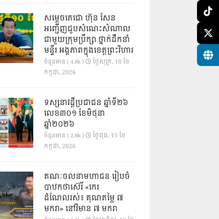
សម្តេចតេជោ ហ៊ុន សែន
អញ្ជើញជួបសំណេះសំណាល
ជាមួយក្រុមប្រឹក្សា ថ្នាក់ដឹកនាំ
មន្ទីរ អង្គភាពក្នុងខេត្តព្រះវិហារ
ថ្ងៃ​សុក្រ, 10 ខែ​
ចំនួនអាន ( 4.8k )
កក្កដា, 2026
ទស្សនាវដ្ដីប្រជាជន ឆ្នាំទី២៦
លេខ៣០១ ខែមិថុនា
ឆ្នាំ២០២៦
ថ្ងៃ​ពុធ, 15 ខែ​
ចំនួនអាន ( 2.8k )
កក្កដា, 2026
គណៈចលនាមហាជន រៀបចំ
បាឋកថាស៊េរី «កេរ
ដំណែលរស់៖ គុណតម្លៃ ៧
មករា» នៅវិមាន ៧ មករា