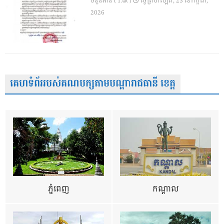
ថ្ងៃ​ព្រហស្បតិ៍, 23 ខែ​កក្កដា,
ចំនួនអាន ( 1.4k )
2026
គេហទំព័ររបស់គណបក្សតាមបណ្តារាជធានី ខេត្ត
ភ្នំពេញ
កណ្តាល