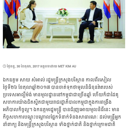
POSTED
ថ្ងៃ​ចន្ទ, 30 ខែ​តុលា, 2017
អត្ថបទដោយ
MET KIM AU
ON
ឯកឧត្តម សាយ សំអាល់ រដ្ឋមន្រ្តីក្រសួងបរិស្ថាន កាលពីរសៀល
ថ្ងៃទី២៦ ខែតុលាឆ្នាំ២០១៧ បានចាត់ទុកថាមូលនិធិខុនរ៉ាតរបស់
ប្រទេសអាល្លឺម៉ង់ មានមូលដ្ឋាននៅកម្ពុជាជាច្រើនឆ្នាំ ហើយក៏ជាដៃគូ
សហការយ៉ាងជិតស្និតជាមួយរាជរដ្ឋាភិបាលកម្ពុជាក្នុងការពង្រឹង
អភិបាលកិច្ចល្អ។ ឯកឧត្តមរដ្ឋមន្រ្តី បានជំរុញអោយមូលនិធីនេះ មាន
កិច្ចសហការបណ្តុះបណ្តាលផ្នែកទំនាក់ទំនងសាធារណៈ ដល់មន្ត្រីអ្នក
នាំពាក្យ និងមន្រ្តីក្រសួងបរិស្ថាន ទាំងថ្នាក់ជាតិ និងថ្នាក់ក្រោមជាតិ