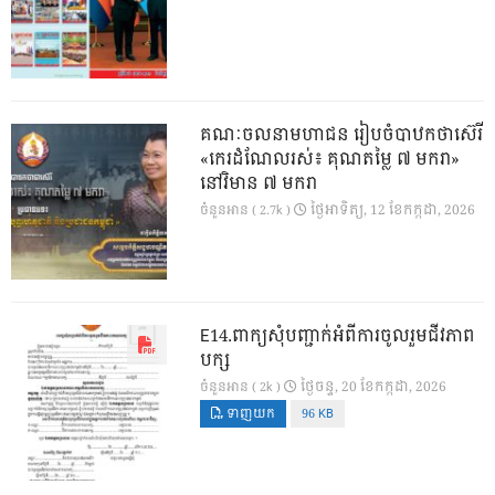
គណៈចលនាមហាជន រៀបចំបាឋកថាស៊េរី
«កេរដំណែលរស់៖ គុណតម្លៃ ៧ មករា»
នៅវិមាន ៧ មករា
ថ្ងៃ​អាទិត្យ, 12 ខែ​កក្កដា, 2026
ចំនួនអាន ( 2.7k )
E14.ពាក្យសុំបញ្ជាក់អំពីការចូលរួមជីវភាព
បក្ស
ថ្ងៃ​ចន្ទ, 20 ខែ​កក្កដា, 2026
ចំនួនអាន ( 2k )
ទាញយក
96 KB