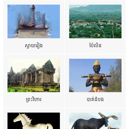
ស្វាយរៀង
ប៉ៃលិន
ព្រះវិហារ
បាត់ដំបង