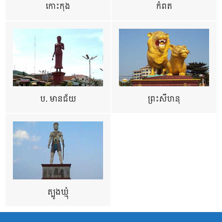
កោះកុង
កំពត
ប. មានជ័យ
ព្រះសីហនុ
ត្បូងឃ្មុំ