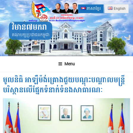
Skip
ភាសាខ្មែរ
English
to
content
វិមាន៧មករា
គណបក្សប្រជាជនកម្ពុជា
Menu
មូលនិធិ អាឡឺម៉ង់គ្រោងជួយបណ្តុះបណ្តាលមន្រ្តី
បរិស្ថានលើផ្នែកទំនាក់ទំនងសាធារណៈ