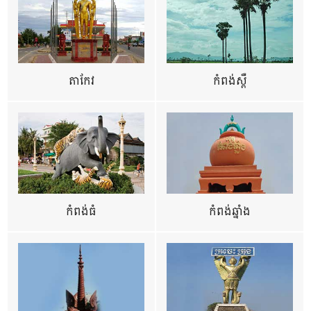
តាកែវ
កំពង់ស្ពឺ
កំពង់ធំ
កំពង់ឆ្នាំង