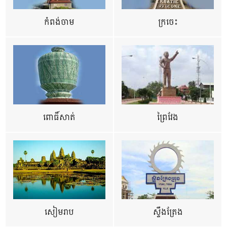
កំពង់ចាម
ក្រចេះ
ពោធិ៍សាត់
ព្រៃវែង
សៀមរាប
ស្ទឹងត្រែង