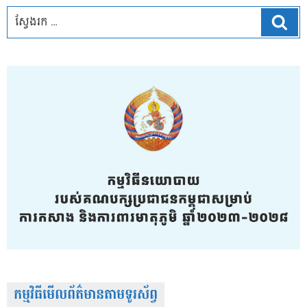
ស្វែ
កម្មវិធីមើលព័ត៌មានតាមទូរស័ព្វ