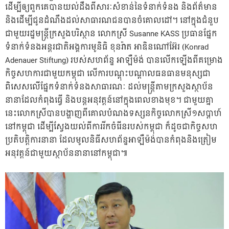
ដើម្បីឲ្យពួកគេបានយល់ដឹងពីសារៈសំខាន់នៃទំនាក់ទំនង និងព័ត៌មាន
និងដើម្បីជូនដំណឹងដល់សាធារណជនបានចំគោលដៅ។ នៅក្នុងជំនួប
ជាមួយរដ្ឋមន្រ្តីក្រសួងបរិស្ថាន លោកស្រី Susanne KASS ប្រធានផ្នែក
ទំនាក់ទំនងអន្តរជាតិអង្គការមូនិធិ ខុនរ៉ាត អាឌិនណៅអ៊ែរ (Konrad
Adenauer Stiftung) របស់សហព័ន្ឋ អាឡឺម៉ង់ បានលើកឡើងពីគម្រោង
កិច្ចសហការជាមួយកម្ពុជា លើការបណ្តុះបណ្តាលធនធានមនុស្សជា
ពិសេសលើផ្នែកទំនាក់ទំនងសាធារណៈ ដល់មន្រ្តីតាមក្រសួងស្ថាប័ន
នានាដែលកំពុងធ្វើ និងបន្តអនុវត្តន៍នៅក្នុងពេលខាងមុខ។ ជាមួយគ្នា
នេះលោកស្រីបានបង្ហាញពីគោលបំណងទស្សនកិច្ចលោកស្រី១សប្តាហ៍
នៅកម្ពុជា ដើម្បីស្វែងយល់ពីការរីកចំរើនរបស់កម្ពុជា ក៏ដូចជាកិច្ចសហ
ប្រតិបត្តិការនានា ដែលមូលនិធីសហព័ន្ឋអាឡឺម៉ង់បានកំពុងនិងត្រៀម
អនុវត្តន៍ជាមួយស្ថាប័ននានានៅកម្ពុជា៕