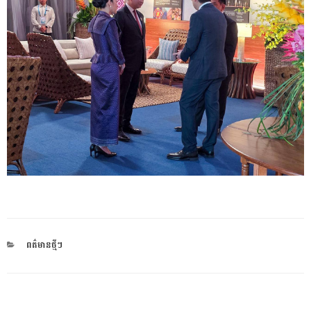
CATEGORIES
ពត៌មានថ្មីៗ