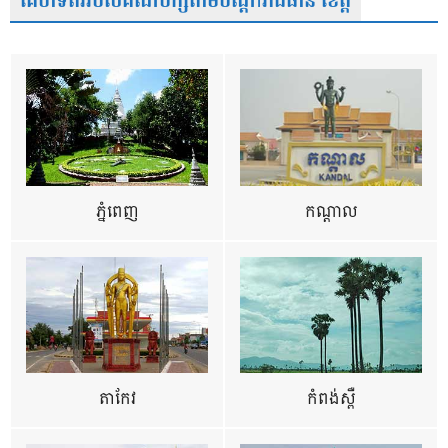
គេហទំព័ររបស់គណបក្សតាមបណ្តារាជធានី ខេត្ត
ភ្នំពេញ
កណ្តាល
តាកែវ
កំពង់ស្ពឺ