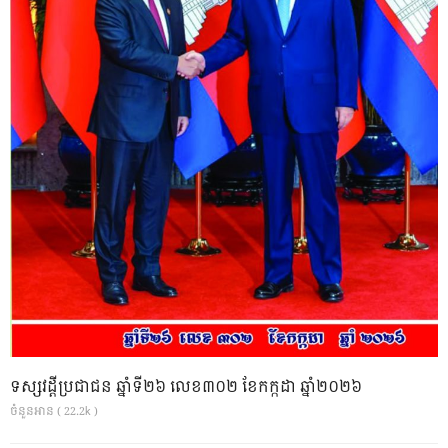
ទស្សវដ្តីប្រជាជន ឆ្នាំទី២៦ លេខ៣០២ ខែកក្កដា ឆ្នាំ២០២៦
ចំនួនអាន ( 22.2k )