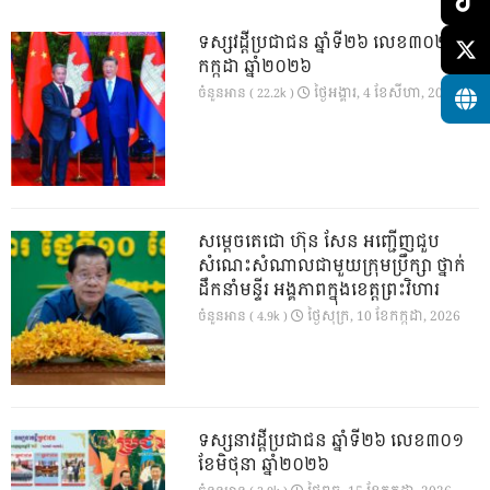
ទស្សវដ្តីប្រជាជន ឆ្នាំទី២៦ លេខ៣០២ ខែ
កក្កដា ឆ្នាំ២០២៦
ថ្ងៃ​អង្គារ, 4 ខែ​សីហា, 2026
ចំនួនអាន ( 22.2k )
សម្តេចតេជោ ហ៊ុន សែន អញ្ជើញជួប
សំណេះសំណាលជាមួយក្រុមប្រឹក្សា ថ្នាក់
ដឹកនាំមន្ទីរ អង្គភាពក្នុងខេត្តព្រះវិហារ
ថ្ងៃ​សុក្រ, 10 ខែ​កក្កដា, 2026
ចំនួនអាន ( 4.9k )
ទស្សនាវដ្ដីប្រជាជន ឆ្នាំទី២៦ លេខ៣០១
ខែមិថុនា ឆ្នាំ២០២៦