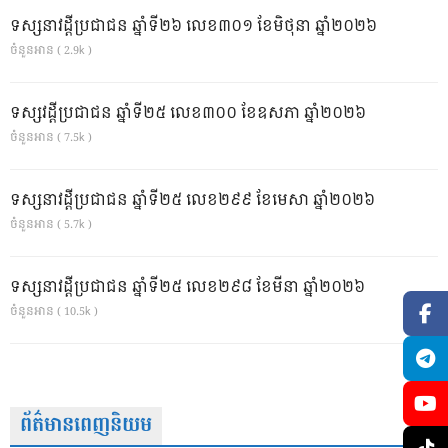
ទស្សនាវដ្ដីប្រជាជន ឆ្នាំទី២៦ លេខ៣០១ ខែមិថុនា ឆ្នាំ២០២៦
ចំនួនអាន ( 2.9k )
ទស្សវដ្តីប្រជាជន ឆ្នាំទី២៥ លេខ៣០០ ខែឧសភា ឆ្នាំ២០២៦
ចំនួនអាន ( 7.5k )
ទស្សនាវដ្ដីប្រជាជន ឆ្នាំទី២៥ លេខ២៩៩ ខែមេសា ឆ្នាំ២០២៦
ចំនួនអាន ( 5.7k )
ទស្សនាវដ្ដីប្រជាជន ឆ្នាំទី២៥ លេខ២៩៨ ខែមីនា ឆ្នាំ២០២៦
ចំនួនអាន ( 10.5k )
ព័ត៌មានពេញនិយម