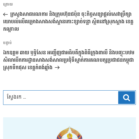
ការ​
អត្ថបទ
ក្រោយ
នាំទិស​
មុន
ក្រសួងសាធារណការ និងក្រុមហ៊ុនជប៉ុន ចុះកិច្ចសន្យាផ្តល់សេវាប្រឹក្សា
ប្រកាស
យោបល់លើគម្រោងសាងសង់ស្ពានកោះខ្សាច់ទន្លា ស្ថិតនៅស្រុកស្អាង ខេត្ត
កណ្តាល
អត្ថបទ
បន្ទាប់
បន្ទាប់
ឯកឧត្តម ឆាយ ឫទ្ធិសែន អញ្ជើញជាអធិបតីក្នុងពិធីក្រុងពាលី និងបញ្ចុះបឋម
សិលាបើកការដ្ឋានសាងសង់សាលប្រជុំទីស្នាក់ការគណបក្សប្រជាជនកម្ពុជា
ស្រុកទឹកផុស ខេត្តកំពង់ឆ្នាំង
ស្វែ