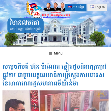
Skip
ភាសាខ្មែរ
English
to
content
វិមាន៧មករា
គណបក្សប្រជាជនកម្ពុជា
Menu
សម្តេចធិបតី ហ៊ុន ម៉ាណែត ឆ្លៀតជួបពិភាក្សាក្រៅ
ផ្លូវការ​ ជាមួយអគ្គលេខាធិការក្រសួងការបរទេស
នៃសាធារណរដ្ឋសហភាពមីយ៉ាន់ម៉ា