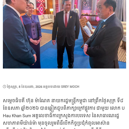
POSTED
ថ្ងៃ​សុក្រ, 8 ខែ​ឧសភា, 2026
អត្ថបទដោយ
SREY MOCH
ON
សម្តេចធិបតី ហ៊ុន ម៉ាណែត នាយករដ្ឋមន្ត្រីកម្ពុជា នៅព្រឹកថ្ងៃសុក្រ ទី៨
ខែឧសភា ឆ្នាំ២០២៦ បានឆ្លៀតជួបពិភាក្សាក្រៅផ្លូវការ​ ជាមួយ លោក U
Hau Khan Sum អគ្គលេខាធិការក្រសួងការបរទេស នៃសាធារណរដ្ឋ
សហភាពមីយ៉ាន់ម៉ា មុនចូលរួមពិធីបើកកិច្ចប្រជុំកំពូលអាស៊ាន