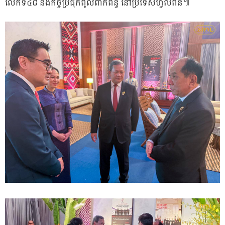
លើកទី៤៨ និងកិច្ចប្រជុំកំពូលពាក់ព័ន្ធ នៅប្រទេសហ្វីលីពីន៕