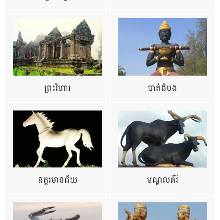
ព្រះវិហារ
បាត់ដំបង
ឧត្ដរមានជ័យ
មណ្ឌលគីរី