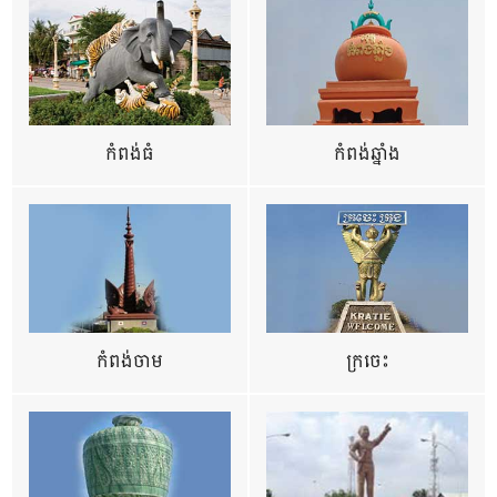
កំពង់ធំ
កំពង់ឆ្នាំង
កំពង់ចាម
ក្រចេះ