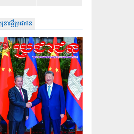
សនាវដ្តីប្រជាជន