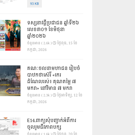
93 KB
ទស្សនាវដ្ដីប្រជាជន ឆ្នាំទី២៦
លេខ៣០១ ខែមិថុនា
ឆ្នាំ២០២៦
ថ្ងៃ​ពុធ, 15 ខែ​
ចំនួនអាន ( 2.6k )
កក្កដា, 2026
គណៈចលនាមហាជន រៀបចំ
បាឋកថាស៊េរី «កេរ
ដំណែលរស់៖ គុណតម្លៃ ៧
មករា» នៅវិមាន ៧ មករា
ថ្ងៃ​អាទិត្យ, 12 ខែ​
ចំនួនអាន ( 2.3k )
កក្កដា, 2026
E14.ពាក្យសុំបញ្ជាក់អំពីការ
ចូលរួមជីវភាពបក្ស
ថ្ងៃ​ចន្ទ, 20 ខែ​
ចំនួនអាន ( 1.6k )