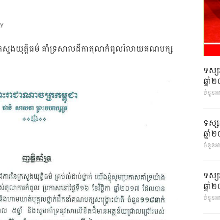
EY
ក់ នៃ ក្រសួងយុត្តិធម៌ គាំទ្រសាលដីកាតុលាកំពូលរំលាយគណបក្ស
ទស្ស
ឆ្នា
ចំនួនអ
ទស្ស
ឆ្នា
ចំនួនអា
ទស្ស
ឆ្នា
ចំនួនអា