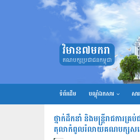
Skip
to
content
វិមាន៧មករា
គណបក្សប្រជាជនកម្ពុជា
ទំព័រដើម
បណ្តុំឯកសារ
សាររ
ថ្នាក់ដឹកនាំ និងមន្រ្តីរាជការគ្រ
តុលាកំពូលរំលាយគណបក្សសង្រ