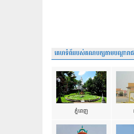
គេហទំព័ររបស់គណបក្សតាមបណ្តារាជធា
ភ្នំពេញ