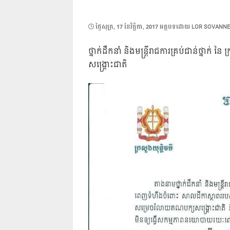
POSTED
ថ្ងៃ​សុក្រ, 17 ខែ​វិច្ឆិកា, 2017
អត្ថបទដោយ
LOR SOVANN
ON
ថ្នាក់ដឹកនាំ និងមន្រ្តីរាជការគ្រប់ជាន់ថ្នា
សង្រ្គោះជាតិ