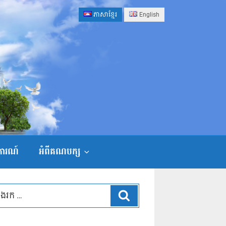
ភាសាខ្មែរ
English
ងការណ៍
អំពីគណបក្ស
ស្វែងរក