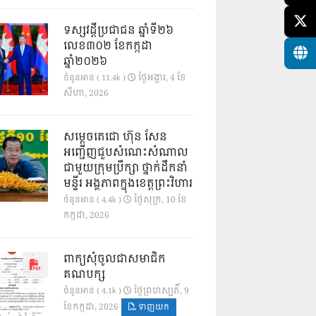
ទស្សវដ្តីប្រជាជន ឆ្នាំទី២៦
លេខ៣០២ ខែកក្កដា
ឆ្នាំ២០២៦
ថ្ងៃ​អង្គារ, 4 ខែ​
ចំនួនអាន ( 11.4k )
សីហា, 2026
សម្តេចតេជោ ហ៊ុន សែន
អញ្ជើញជួបសំណេះសំណាល
ជាមួយក្រុមប្រឹក្សា ថ្នាក់ដឹកនាំ
មន្ទីរ អង្គភាពក្នុងខេត្តព្រះវិហារ
ថ្ងៃ​សុក្រ, 10 ខែ​
ចំនួនអាន ( 4.4k )
កក្កដា, 2026
ពាក្យសុំចូលជាសមាជិក
គណបក្ស
ថ្ងៃ​ព្រហស្បតិ៍, 9
ចំនួនអាន ( 4.1k )
ខែ​កក្កដា, 2026
ទាញយក