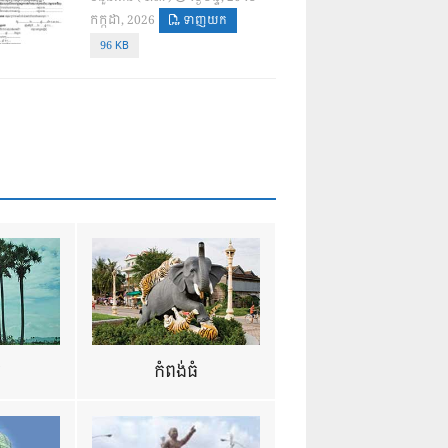
កក្កដា, 2026
ទាញយក
96 KB
ឺ
កំពង់ធំ