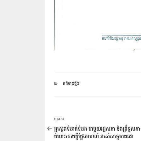
CATEGORIES
ពត៌មានថ្មីៗ
ការ​
អត្ថបទ
ក្រោយ
នាំទិស​
មុន
ក្រសួងទំនាក់ទំនង ជាមួយរដ្ឋសភា និងព្រឹទ្ធសភា 
ប្រកាស
ចំពោះសេចក្តីថ្លែងការណ៍ របស់សម្តេចតេជោ