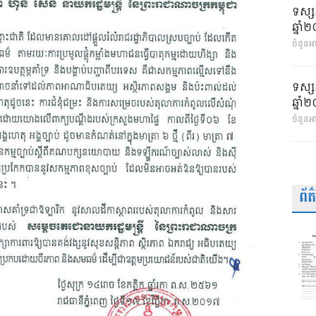
ទស្ស
ឆ្នា
ចំនួនអា
ទស្ស
ឆ្នា
ចំនួនអ
ព័