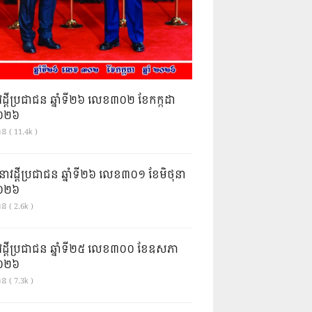
វដ្តីប្រជាជន ឆ្នាំទី២៦ លេខ៣០២ ខែកក្កដា
ំ២០២៦
ាន ( 11.4k )
នាវដ្ដីប្រជាជន ឆ្នាំទី២៦ លេខ៣០១ ខែមិថុនា
ំ២០២៦
ន ( 2.6k )
វដ្តីប្រជាជន ឆ្នាំទី២៥ លេខ៣០០ ខែឧសភា
ំ២០២៦
ន ( 7.3k )