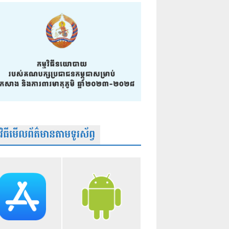
មវិធីមើលព័ត៌មានតាមទូរស័ព្វ