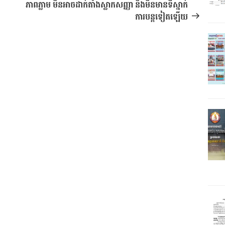
ភាពភ្លាម មិនអាចដាក់តាំងស្លាកសញ្ញា និងមិនមានទីស្នាក់
ការបន្តទៀតឡើយ