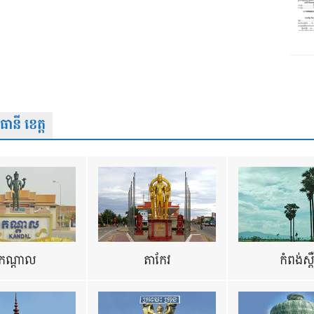
នី ខេត្ត
កណ្តាល
តាកែវ
កំពង់ស្ព