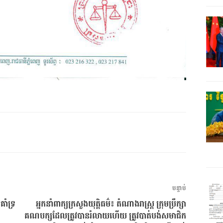
អត្ថបទ
បន្ទាប់
បន្ទាប់
គាំទ្រ
អ្នកនាំពាក្យក្រសួងយុត្តិធម៌៖ តំណាងរាស្ត្រ ក្រុមប្រឹក្សា
គណបក្សដែលត្រូវបានរំលាយហើយ ត្រូវបាត់បង់សមាជិក