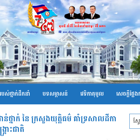
បស់ថ្នាក់ដឹកនាំ
បទសម្ភាសន៍
វេទិកាតុមូល
សេចក្ដីថ្លែ
ប់ជាន់ថ្នាក់ នៃ ក្រសួងយុត្តិធម៌ គាំទ្រសាលដីកា
្គោះជាតិ