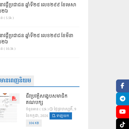
នាវដ្ដីប្រជាជន ឆ្នាំទី២៥ លេខ២៩៩ ខែមេសា
ំ២០២៦
ន ( 5.5k )
នាវដ្ដីប្រជាជន ឆ្នាំទី២៥ លេខ២៩៨ ខែមីនា
ំ២០២៦
ាន ( 10.3k )
ត៌មានពេញនិយម
ជីវប្រវត្តិសង្ខេបសមាជិក
គណបក្ស
ថ្ងៃ​ព្រហស្បតិ៍, 9
ចំនួនអាន ( 12k )
ខែ​កក្កដា, 2026
ទាញយក
104 KB