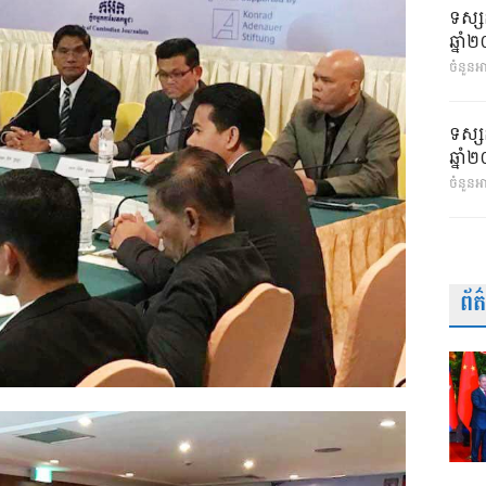
ទស្ស
ឆ្នា
ចំនួនអា
ទស្ស
ឆ្នា
ចំនួនអ
ព័