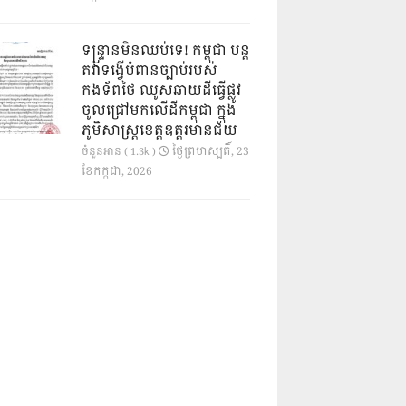
ទន្ទ្រានមិនឈប់ទេ! កម្ពុជា បន្ត
តវ៉ាទង្វើបំពានច្បាប់របស់
កងទ័ពថៃ ឈូសឆាយដីធ្វើផ្លូវ
ចូលជ្រៅមកលើដីកម្ពុជា ក្នុង
ភូមិសាស្ត្រខេត្តឧត្តរមានជ័យ
ថ្ងៃ​ព្រហស្បតិ៍, 23
ចំនួនអាន ( 1.3k )
ខែ​កក្កដា, 2026