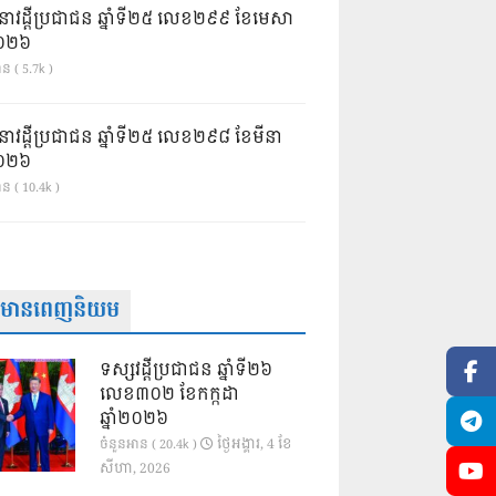
នាវដ្ដីប្រជាជន ឆ្នាំទី២៥ លេខ២៩៩ ខែមេសា
ំ២០២៦
ន ( 5.7k )
នាវដ្ដីប្រជាជន ឆ្នាំទី២៥ លេខ២៩៨ ខែមីនា
ំ២០២៦
ាន ( 10.4k )
ត៌មានពេញនិយម
ទស្សវដ្តីប្រជាជន ឆ្នាំទី២៦
លេខ៣០២ ខែកក្កដា
ឆ្នាំ២០២៦
ថ្ងៃ​អង្គារ, 4 ខែ​
ចំនួនអាន ( 20.4k )
សីហា, 2026