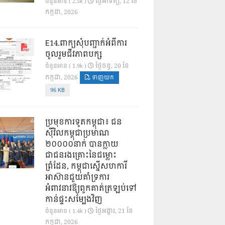
ថ្ងៃ​អាទិត្យ, 12 ខែ​
ចំនួនអាន ( 2.5k )
កក្កដា, 2026
E14.ពាក្យសុំបញ្ជាក់អំពីការ
ចូលរួមជីវភាពបក្ស
ថ្ងៃ​ចន្ទ, 20 ខែ​
ចំនួនអាន ( 1.9k )
កក្កដា, 2026
ទាញយក
96 KB
ប្រមុខការទូតកម្ពុជា៖ ជន
ស៊ីវិលកម្ពុជាប្រមាណ
២០០០០នាក់ បានក្លាយ
ជាជនរងគ្រោះនៃជម្លោះ
ព្រំដែន, កម្ពុជាស្នើសហការី
អាស៊ានជួយគាំទ្រការ
អំពាវនាវឱ្យពួកគាត់ត្រឡប់ទៅ
កាន់ផ្ទះសម្បែងវិញ
ថ្ងៃ​អង្គារ, 21 ខែ​
ចំនួនអាន ( 1.4k )
កក្កដា, 2026