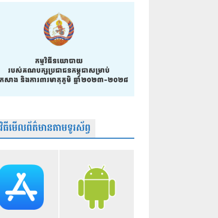
មវិធីមើលព័ត៌មានតាមទូរស័ព្វ