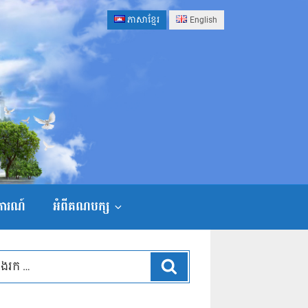
ភាសាខ្មែរ
English
ងការណ៍
អំពីគណបក្ស
ស្វែងរក