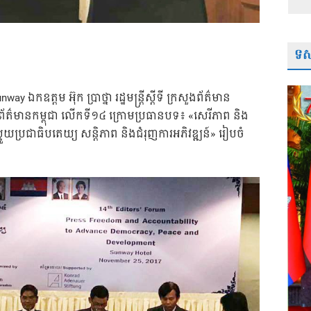
ទស្
ay ឯកឧត្តម អ៊ុក ប្រាថ្នា រដ្ឋមន្ត្រីស្តីទី ក្រសួងព័ត៌មាន
រព័ត៌មានកម្ពុជា លើកទី១៤ ក្រោមប្រធានបទ៖ «សេរីភាព និង
ួយប្រជាធិបតេយ្យ សន្តិភាព និងជំរុញការអភិវឌ្ឍន៍»​ រៀបចំ