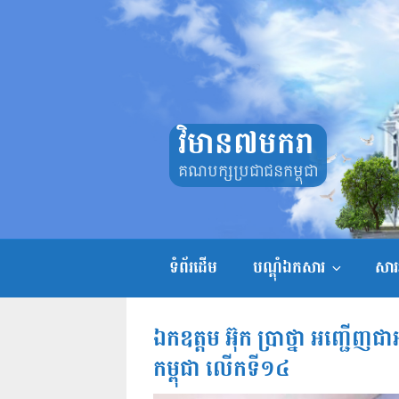
Skip
to
content
វិមាន៧មករា
គណបក្សប្រជាជនកម្ពុជា
ទំព័រដើម
បណ្តុំឯកសារ
សាររ
ឯកឧត្តម អ៊ុក ប្រាថ្នា អញ្ជើញជ
កម្ពុជា លើកទី១៤