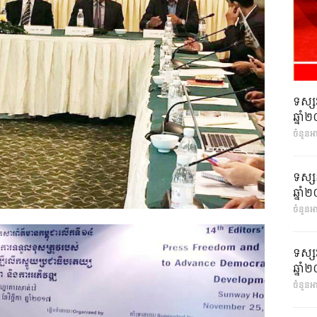
ទស្ស
ឆ្នា
ចំនួនអ
ទស្ស
ឆ្នា
ចំនួនអា
ទស្ស
ឆ្នា
ចំនួនអា