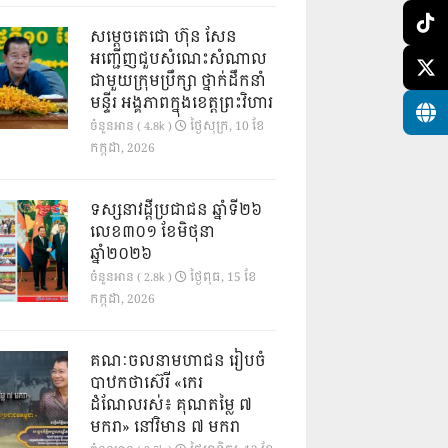
សម្តេចតេជោ ហ៊ុន សែន
អញ្ជើញជួបសំណេះសំណាល
ជាមួយក្រុមប្រឹក្សា ថ្នាក់ដឹកនាំ
មន្ទីរ អង្គភាពក្នុងខេត្តព្រះវិហារ
ថ្ងៃ​សុក្រ, 10 ខែ​
ចំនួនអាន ( 4.8k )
កក្កដា, 2026
ទស្សនាវដ្ដីប្រជាជន ឆ្នាំទី២៦
លេខ៣០១ ខែមិថុនា
ឆ្នាំ២០២៦
ថ្ងៃ​ពុធ, 15 ខែ​
ចំនួនអាន ( 2.8k )
កក្កដា, 2026
គណៈចលនាមហាជន រៀបចំ
បាឋកថាស៊េរី «កេរ
ដំណែលរស់៖ គុណតម្លៃ ៧
មករា» នៅវិមាន ៧ មករា