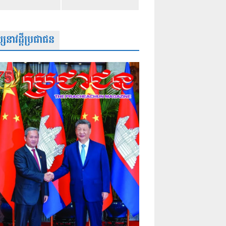
សនាវដ្តីប្រជាជន