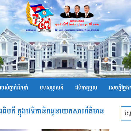
បស់ថ្នាក់ដឹកនាំ
បទសម្ភាសន៍
វេទិកាតុមូល
សេចក្ដីថ្លែ
ាអធិបតី ក្នុងវេទិកានិពន្ធនាយកសារព័ត៌មាន