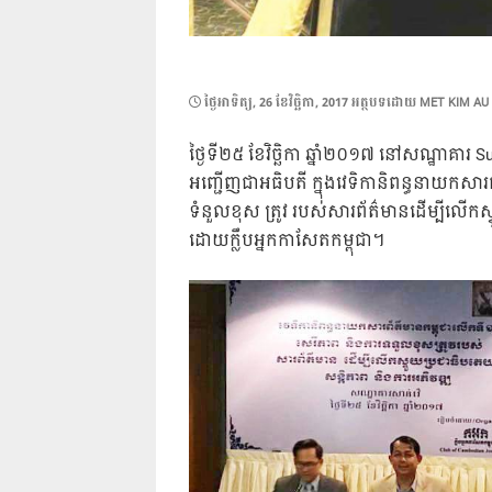
POSTED
ថ្ងៃ​អាទិត្យ, 26 ខែ​វិច្ឆិកា, 2017
អត្ថបទដោយ
MET KIM AU
ON
ថ្ងៃទី២៥ ខែវិច្ឆិកា ឆ្នាំ២០១៧ នៅសណ្ឋាគារ Sunw
អញ្ជើញជាអធិបតី ក្នុងវេទិកានិពន្ធនាយកសា
ទំនួលខុស ត្រូវ របស់សារព័ត៌មានដើម្បីលើកស្ទ
ដោយក្លឹបអ្នកកាសែតកម្ពុជា។