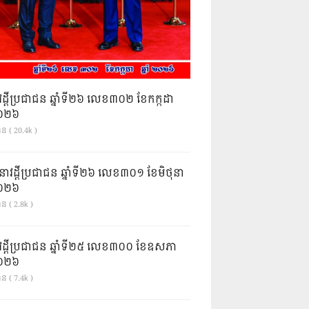
វដ្តីប្រជាជន ឆ្នាំទី២៦ លេខ៣០២ ខែកក្កដា
ំ២០២៦
ាន ( 20.4k )
នាវដ្ដីប្រជាជន ឆ្នាំទី២៦ លេខ៣០១ ខែមិថុនា
ំ២០២៦
ន ( 2.8k )
វដ្តីប្រជាជន ឆ្នាំទី២៥ លេខ៣០០ ខែឧសភា
ំ២០២៦
ន ( 7.4k )