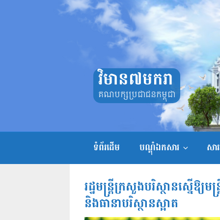
Skip
to
content
វិមាន៧មករា
គណបក្សប្រជាជនកម្ពុជា
ទំព័រដើម
បណ្តុំឯកសារ
សាររ
រដ្ឋមន្ត្រីក្រសួងបរិស្ថានស្នើឱ្យមន
និងធានាបរិស្ថានស្អាត