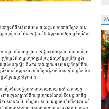
ទស្
ថាននៅក្នុងពិធីសន្និបាតបូកសរុបលទ្ធផលការងារបរិស្ថាន បាន
រូវបន្តរៀបចំលិខិតបទដ្ឋាន និងជំរុញការអនុវត្តអនុក្រឹត្យដែល
គនាយកដ្ឋានគាំពារបន្តរៀបចំបទដ្ឋានគតិយុត្តចាំបាច់នានាបន្ថែម
្យស្តីពីការគ្រប់គ្រងប្រព័ន្ធលូ និងប្រព័ន្ធប្រព្រឹត្តិកម្មទឹក
រប់គ្រង់ថង់ប្លាស្ទិក និងការបន្តជំរុញការអនុវត្តអនុក្រឹត្យស្តីពីការ
ស្តីពីការគ្រប់គញងសំណល់បរិក្ខាអគ្គិសនី និងអេឡិចត្រូនិក និង
ងសង្គមឱ្យមានប្រសិទ្ធភាព។
លឿនការរៀបចំសេចក្តីព្រាងគោលនយោបាយ និងផែនការយុទ្ធ
នការយុទ្ធសាស្ត្រស្តីពីការគ្រប់គ្រងសំណល់ និងបន្តយកចិត្ត
វិកាសេវាអនាម័យបរិស្ថាន» សម្រាប់អន្តរាគមន៍លើការងារគ្រប់
ឱ្យមានប្រសិទ្ធភាព និងគណនេយ្យភាព រួមទាំងបន្តយកចិត្ត