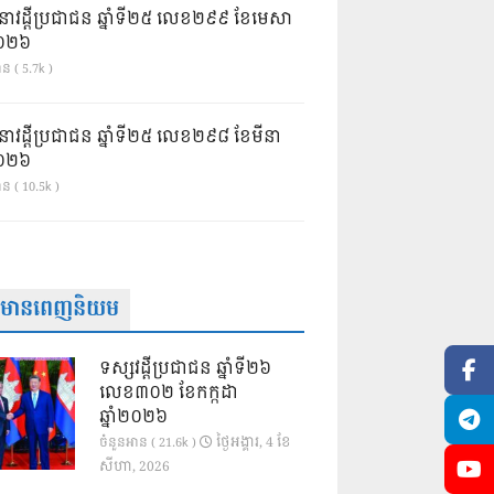
នាវដ្ដីប្រជាជន ឆ្នាំទី២៥ លេខ២៩៩ ខែមេសា
ំ២០២៦
ន ( 5.7k )
នាវដ្ដីប្រជាជន ឆ្នាំទី២៥ លេខ២៩៨ ខែមីនា
ំ២០២៦
ាន ( 10.5k )
ត៌មានពេញនិយម
ទស្សវដ្តីប្រជាជន ឆ្នាំទី២៦
លេខ៣០២ ខែកក្កដា
ឆ្នាំ២០២៦
ថ្ងៃ​អង្គារ, 4 ខែ​
ចំនួនអាន ( 21.6k )
សីហា, 2026