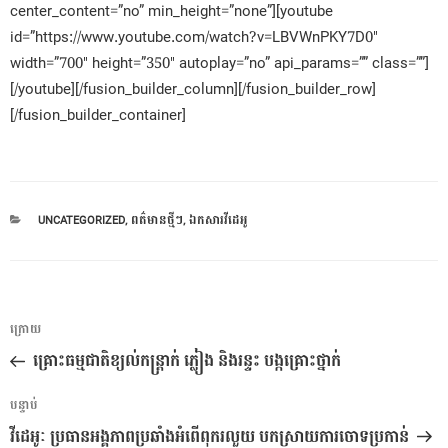
center_content=”no” min_height=”none”][youtube
id=”https://www.youtube.com/watch?v=LBVWnPKY7D0″
width=”700″ height=”350″ autoplay=”no” api_params=”” class=””]
[/youtube][/fusion_builder_column][/fusion_builder_row]
[/fusion_builder_container]
CATEGORIES
UNCATEGORIZED
,
ពត៌មានថ្មីៗ
,
ឯកសារវីដេអូ
ការ​
អត្ថបទ
ក្រោយ
នាំទិស​
មុន
គ្រោះធម្មជាតិខ្យល់កន្ត្រាក់ ភ្លៀង និងរន្ទះ បង្កគ្រោះថ្នាក់
ប្រកាស
អត្ថបទ
បន្ទាប់
បន្ទាប់
វីដេអូៈ ប្រធានអង្គភាពប្រឆាំងអំពើពុករលួយ បកស្រាយការចោទប្រកាន់