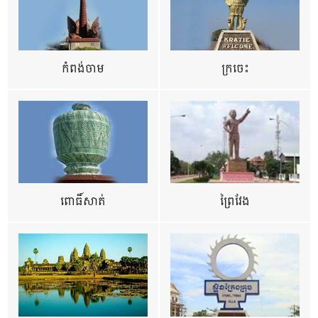
កំពង់ចាម
ក្រចេះ
ពោធិ៍សាត់
ព្រៃវែង