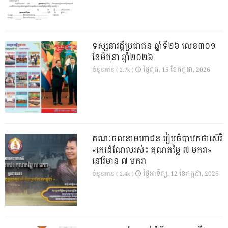
ទស្សនាវដ្ដីប្រជាជន ឆ្នាំទី២៦ លេខ៣០១
ខែមិថុនា ឆ្នាំ២០២៦
ថ្ងៃ​ពុធ, 15 ខែ​កក្កដា, 2026
ចំនួនអាន ( 2.7k )
គណៈចលនាមហាជន រៀបចំបាឋកថាស៊េរី
«កេរដំណែលរស់៖ គុណតម្លៃ ៧ មករា»
នៅវិមាន ៧ មករា
ថ្ងៃ​អាទិត្យ, 12 ខែ​កក្កដា, 2026
ចំនួនអាន ( 2.4k )