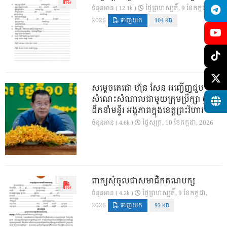
ថ្ងៃ​ព្រហស្បតិ៍, 9 ខែ​កក្កដា,
ចំនួនអាន ( 12.1k )
2026
ទាញយក
104 KB
សម្តេចតេជោ ហ៊ុន សែន អញ្ជើញជួប
សំណេះសំណាលជាមួយក្រុមប្រឹក្សា ថ្នាក់
ដឹកនាំមន្ទីរ អង្គភាពក្នុងខេត្តព្រះវិហារ
ថ្ងៃ​សុក្រ, 10 ខែ​កក្កដា, 2026
ចំនួនអាន ( 4.6k )
ពាក្យសុំចូលជាសមាជិកគណបក្ស
ថ្ងៃ​ព្រហស្បតិ៍, 9 ខែ​កក្កដា,
ចំនួនអាន ( 4.2k )
2026
ទាញយក
93 KB