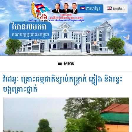
Skip
ភាសាខ្មែរ
English
to
content
វិមាន៧មករា
គណបក្សប្រជាជនកម្ពុជា
Menu
វីដេអូៈ គ្រោះធម្មជាតិខ្យល់កន្ត្រាក់ ភ្លៀង និងរន្ទះ
បង្កគ្រោះថ្នាក់