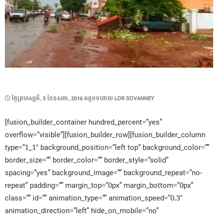
POSTED
ថ្ងៃ​ព្រហស្បតិ៍, 5 ខែ​ឧសភា, 2016
អត្ថបទដោយ
LOR SOVANNEY
ON
[fusion_builder_container hundred_percent=”yes”
overflow=”visible”][fusion_builder_row][fusion_builder_column
type=”1_1″ background_position=”left top” background_color=””
border_size=”” border_color=”” border_style=”solid”
spacing=”yes” background_image=”” background_repeat=”no-
repeat” padding=”” margin_top=”0px” margin_bottom=”0px”
class=”” id=”” animation_type=”” animation_speed=”0.3″
animation_direction=”left” hide_on_mobile=”no”