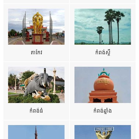
តាកែវ
កំពង់ស្ពឺ
កំពង់ធំ
កំពង់ឆ្នាំង