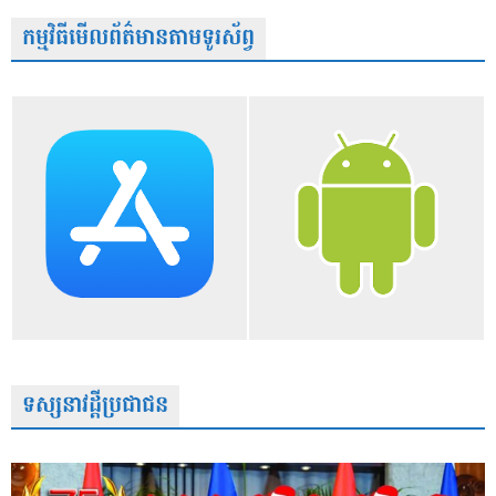
កម្មវិធីមើលព័ត៌មានតាមទូរស័ព្វ
ទស្សនាវដ្តីប្រជាជន