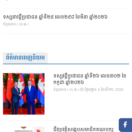
ទស្សនាវដ្ដីប្រជាជន ឆ្នាំទី២៥ លេខ២៩៨ ខែមីនា ឆ្នាំ២០២៦
ចំនួនអាន ( 10.4k )
ព័ត៌មានពេញនិយម
ទស្សវដ្តីប្រជាជន ឆ្នាំទី២៦ លេខ៣០២ ខែ
កក្កដា ឆ្នាំ២០២៦
ថ្ងៃ​អង្គារ, 4 ខែ​សីហា, 2026
ចំនួនអាន ( 15.3k )
ជីវប្រវត្តិសង្ខេបសមាជិកគណបក្ស