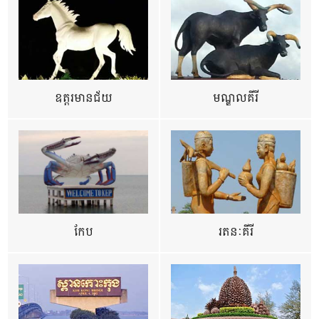
ឧត្ដរមានជ័យ
មណ្ឌលគីរី
កែប
រតនៈគីរី