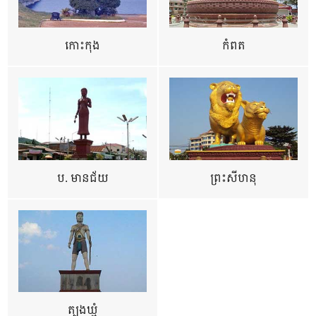
កោះកុង
កំពត
ប. មានជ័យ
ព្រះសីហនុ
ត្បូងឃ្មុំ