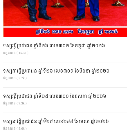
ទស្សវដ្តីប្រជាជន ឆ្នាំទី២៦ លេខ៣០២ ខែកក្កដា ឆ្នាំ២០២៦
ចំនួនអាន ( 15.3k )
ទស្សនាវដ្ដីប្រជាជន ឆ្នាំទី២៦ លេខ៣០១ ខែមិថុនា ឆ្នាំ២០២៦
ចំនួនអាន ( 2.7k )
ទស្សវដ្តីប្រជាជន ឆ្នាំទី២៥ លេខ៣០០ ខែឧសភា ឆ្នាំ២០២៦
ចំនួនអាន ( 7.3k )
ទស្សនាវដ្ដីប្រជាជន ឆ្នាំទី២៥ លេខ២៩៩ ខែមេសា ឆ្នាំ២០២៦
ចំនួនអាន ( 5.6k )