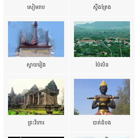
សៀមរាប
ស្ទឹងត្រែង
ស្វាយរៀង
ប៉ៃលិន
ព្រះវិហារ
បាត់ដំបង