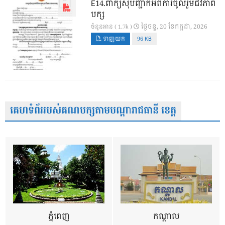
E14.ពាក្យសុំបញ្ជាក់អំពីការចូលរួមជីវភាព
បក្ស
ថ្ងៃ​ចន្ទ, 20 ខែ​កក្កដា, 2026
ចំនួនអាន ( 1.7k )
ទាញយក
96 KB
គេហទំព័ររបស់គណបក្សតាមបណ្តារាជធានី ខេត្ត
ភ្នំពេញ
កណ្តាល